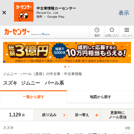
中古車情報カーセンサー
表示
Recruit Co., Ltd.
無料 － Google Play
履歴
お気に入り
メニュー
ジムニー・パール［真珠］の中古車・中古車情報
スズキ ジムニー パール系
一覧から探す
地図から探す
更新時に
1,129
絞り込み
並べ替え
台
メール受信
スズキ
PR