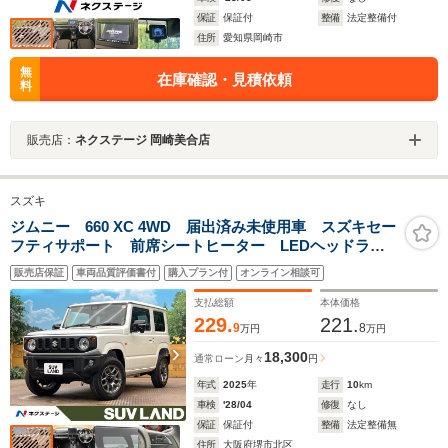
保証
保証付
整備
法定整備付
住所
愛知県岡崎市
無
在庫確認・見積依頼
料
販売店：
ネクステージ 岡崎美合店
スズキ
ジムニー 660 XC 4WD 届出済み未使用車 スズキセー
フティサポート 前席シートヒーター LEDヘッドライ
ト アイドリングストップ 横滑り防止装置 ダウンヒ
販売店保証
車両品質評価書付
購入プラン付
オンライン相談可
ルアシストコントロール スマートキー 純正16インチ
アルミホイール
支払総額
本体価格
229.
221.
9
8
万円
万円
18,300
通常ローン
月々
円
年式
2025
年
走行
10
km
車検
'28/04
修復
なし
保証
保証付
整備
法定整備無
住所
大阪府堺市北区