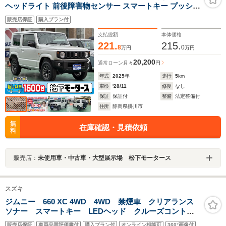
ヘッドライト 前後障害物センサー スマートキー プッシュ
ボタンスタート 純正アルミホイール シートヒーター オー
販売店保証
購入プラン付
トライト 衝突被害軽減ブレーキ
支払総額
本体価格
221.
215.
8
0
万円
万円
20,200
通常ローン
月々
円
年式
2025
年
走行
5
km
車検
'28/11
修復
なし
保証
保証付
整備
法定整備付
住所
静岡県掛川市
無
在庫確認・見積依頼
料
販売店：
未使用車・中古車・大型展示場 松下モータース
スズキ
ジムニー 660 XC 4WD 4WD 禁煙車 クリアランス
ソナー スマートキー LEDヘッド クルーズコントロ
ール 純正16インチアルミ オートライト オートエア
販売店保証
車両品質評価書付
購入プラン付
オンライン相談可
360°画像付