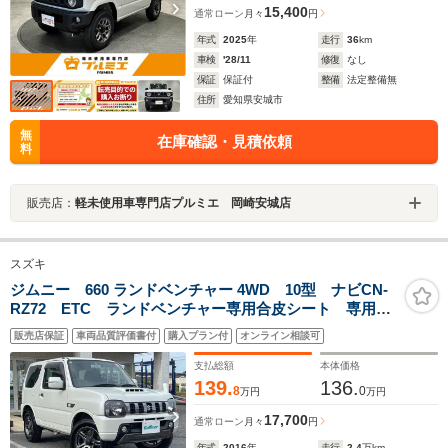
15,400
通常ローン
月々
円
年式
2025
年
走行
36
km
車検
'28/11
修復
なし
保証
保証付
整備
法定整備無
住所
愛知県安城市
無
在庫確認・見積依頼
料
販売店：
軽未使用車専門店プルミエ 岡崎安城店
スズキ
ジムニー 660 ランドベンチャー 4WD 10型 ナビCN-
RZ72 ETC ランドベンチャー専用合皮シート 専用
ENKEIホイール 運転席シートヒーター ステアリング
販売店保証
車両品質評価書付
購入プラン付
オンライン相談可
リモコン キーレス 背面スペアタイヤ ウインカーミ
ラー フォグランプ
支払総額
本体価格
139.
136.
8
0
万円
万円
17,700
通常ローン
月々
円
年式
2016
年
走行
2.4
万km