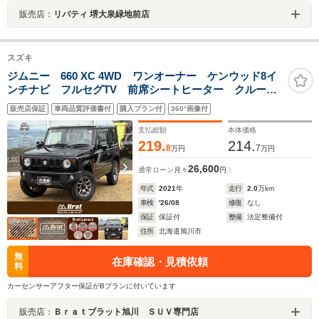
販売店：
リバティ 堺大泉緑地前店
スズキ
ジムニー 660 XC 4WD ワンオーナー ケンウッド8イ
ンチナビ フルセグTV 前席シートヒーター クルーズ
コントロール ドライブレコーダー(前後) HKSマフラ
販売店保証
車両品質評価書付
購入プラン付
360°画像付
ー マットガード ジオランダーX-ATタイヤ ETC
支払総額
本体価格
219.
214.
8
7
万円
万円
26,600
通常ローン
月々
円
年式
2021
年
走行
2.0
万km
車検
'26/08
修復
なし
保証
保証付
整備
法定整備付
住所
北海道旭川市
無
在庫確認・見積依頼
料
カーセンサーアフター保証がBプランに付いています
販売店：
Ｂｒａｔブラット旭川 ＳＵＶ専門店