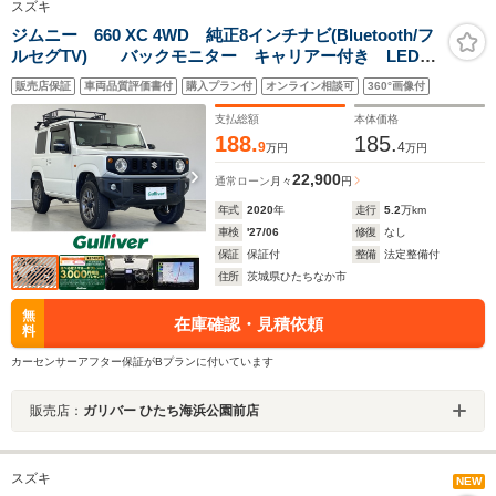
スズキ
ジムニー 660 XC 4WD 純正8インチナビ(Bluetooth/フ
ルセグTV) バックモニター キャリアー付き LEDヘ
ッドライト フォグランプ 純正16インチAW 純正フロ
販売店保証
車両品質評価書付
購入プラン付
オンライン相談可
360°画像付
アマット ドライブレコーダー ETC
支払総額
本体価格
188.
185.
9
4
万円
万円
22,900
通常ローン
月々
円
年式
2020
年
走行
5.2
万km
車検
'27/06
修復
なし
保証
保証付
整備
法定整備付
住所
茨城県ひたちなか市
無
在庫確認・見積依頼
料
カーセンサーアフター保証がBプランに付いています
販売店：
ガリバー ひたち海浜公園前店
スズキ
NEW