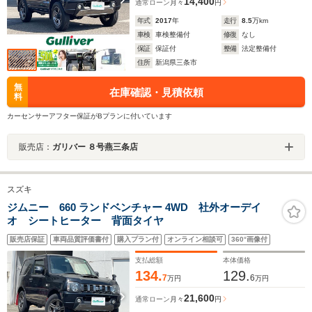
14,400
通常ローン
月々
円
年式
2017
年
走行
8.5
万km
車検
車検整備付
修復
なし
保証
保証付
整備
法定整備付
住所
新潟県三条市
無
在庫確認・見積依頼
料
カーセンサーアフター保証がBプランに付いています
販売店：
ガリバー ８号燕三条店
スズキ
ジムニー 660 ランドベンチャー 4WD 社外オーデイ
オ シートヒーター 背面タイヤ
販売店保証
車両品質評価書付
購入プラン付
オンライン相談可
360°画像付
支払総額
本体価格
134.
129.
7
6
万円
万円
21,600
通常ローン
月々
円