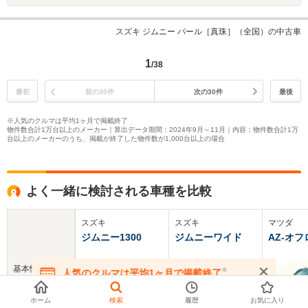
スズキ ジムニー パール［真珠］（全国）の中古車
1
/38
最初
前の30件
次の30件
最後
※人気のクルマは平均1ヶ月で掲載終了
物件数合計1万台以上のメーカー｜算出データ期間：2024年9月～11月｜内容：物件数合計1万
台以上のメーカーのうち、掲載が終了した物件数が1,000台以上の場合
よく一緒に検討される車種を比較
スズキ
スズキ
マツダ
ジムニー1300
ジムニーワイド
AZ-オ
基本情報
※
人気のクルマは平均1ヶ月で掲載終了
在庫が無くなる前にお問い合わせください
ホーム
検索
履歴
お気に入り