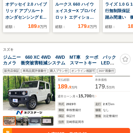
オデッセイ 2.0 ハイブ
ルークス 660 ハイウ
ライズ 1.0 G
リッド アブソルート
ェイスターX プロパイ
行無制限保証
ホンダセンシング EX
ロット エディション
踏み間違い 
パッケージ 両側電動
ナビ 全方位C デジ
被害軽減 車
189
179
1
総額：
.9
万円
総額：
.8
万円
総額：
ドア 純正8型ナビ
タルインナーミラー
報機能 DA 
バックカメラ レーダ
プロパイロット パワ
グTV バック
ークルーズ 禁煙車
スラ コーナーセンサ
ラ ETC LE
スズキ
ハーフレザーシート
ー パーキングアシス
ライト スマ
パワーシート コーナ
ト アイドリングスト
ー オートエ
ジムニー 660 XC 4WD 4WD MT車 ターボ バック
カメラ 衝突被害軽減システム スマートキー LEDヘ
ーセンサー スマート
ップ ドラレコ
アイドリング
ッド クルコン 純正16インチアルミ オートハイビー
キー LEDヘッド
ETC オートマチック
販売店保証
車両品質評価書付
購入プラン付
オンライン相談可
360°画像付
ム 車線逸脱警報 オートライト オートエアコン
ETC
ハイビーム レーンキ
支払総額
本体価格
ープアシスト 純正
189.
179.
9
5
万円
万円
AW
15,700
通常ローン
月々
円
年式
2023
年
走行
2.9
万km
車検
車検整備付
修復
なし
保証
保証付
整備
法定整備付
住所
宮崎県延岡市
無