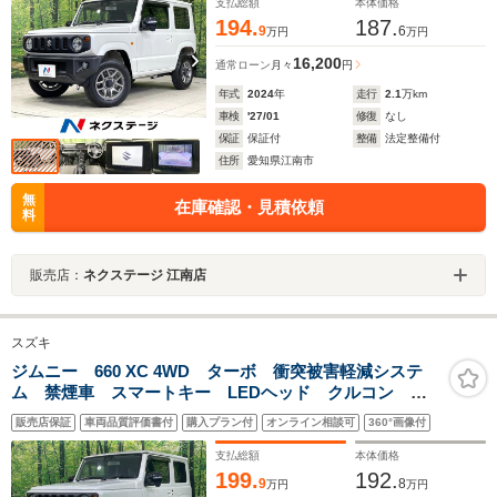
マートキー
支払総額
本体価格
194.
187.
9
6
万円
万円
16,200
通常ローン
月々
円
年式
2024
年
走行
2.1
万km
車検
'27/01
修復
なし
保証
保証付
整備
法定整備付
住所
愛知県江南市
無
在庫確認・見積依頼
料
販売店：
ネクステージ 江南店
スズキ
ジムニー 660 XC 4WD ターボ 衝突被害軽減システ
ム 禁煙車 スマートキー LEDヘッド クルコン 純
正16インチアルミ オートハイビーム 車線逸脱警報
販売店保証
車両品質評価書付
購入プラン付
オンライン相談可
360°画像付
オートライト オートエアコン
支払総額
本体価格
199.
192.
9
8
万円
万円