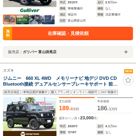
年式
2015
年
走行
2.5
万km
車検
車検整備付
修復
なし
保証
保証付
整備
法定整備付
住所
富山県富山市
無
在庫確認・見積依頼
料
販売店：
ガリバー 富山掛尾店
スズキ
NEW
ジムニー 660 XL 4WD メモリーナビ 地デジ DVD CD
Bluetooth接続 デュアルセンサーブレーキサポート 前席
シートヒーター ETC LEDヘッドライト フォグライト タ
販売店保証
車両品質評価書付
購入プラン付
オンライン相談可
360°画像付
ーボ ルーフキャリア スマートキー
支払総額
本体価格
189.
186.
8
1
万円
万円
23,000
通常ローン
月々
円
年式
2020
年
走行
4.1
万km
車検
'27/07
修復
なし