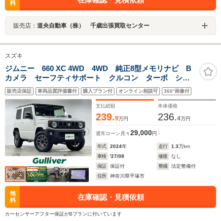
料
販売店：
道央自動車（株） 千歳出張買取センター
スズキ
ジムニー 660 XC 4WD 4WD 純正8型メモリナビ B
カメラ セーフティサポート クルコン ターボ シー
トヒーター ETC 純正ドラレコ 純正フロアマット
販売店保証
車両品質評価書付
購入プラン付
オンライン相談可
360°画像付
ステアリングスイッチ LED AHB 純正16インチAW
支払総額
本体価格
239.
236.
9
4
万円
万円
29,000
通常ローン
月々
円
年式
2024
年
走行
1.3
万km
車検
'27/08
修復
なし
保証
保証付
整備
法定整備付
住所
神奈川県平塚市
無
在庫確認・見積依頼
料
カーセンサーアフター保証がBプランに付いています