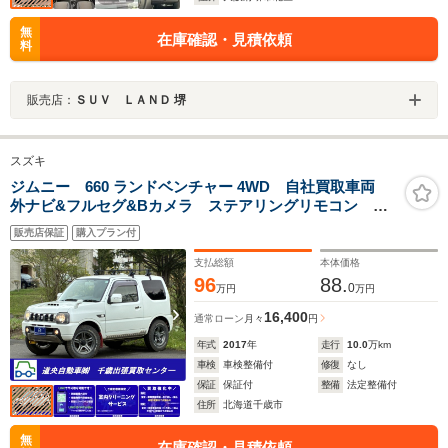
無
在庫確認・見積依頼
料
販売店：
ＳＵＶ ＬＡＮＤ 堺
スズキ
ジムニー 660 ランドベンチャー 4WD 自社買取車両
外ナビ&フルセグ&Bカメラ ステアリングリモコン ヒ
ッチメンバ 合皮シート ルーフキャリア
販売店保証
購入プラン付
支払総額
本体価格
96
88.
0
万円
万円
16,400
通常ローン
月々
円
年式
2017
年
走行
10.0
万km
車検
車検整備付
修復
なし
保証
保証付
整備
法定整備付
住所
北海道千歳市
無
在庫確認・見積依頼