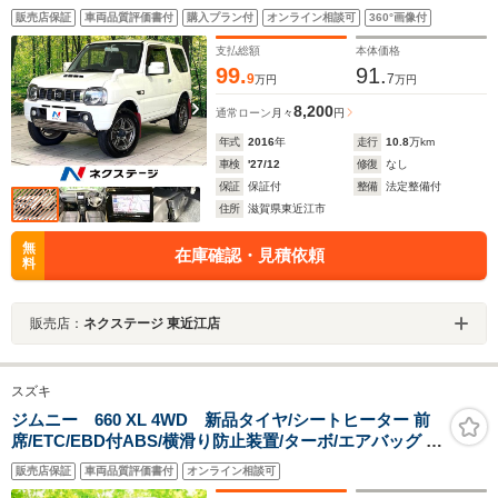
ー キーレス ハーフレザーシート 革巻きステアリン
販売店保証
車両品質評価書付
購入プラン付
オンライン相談可
360°画像付
グ パワーウインドウ ターボ Bluetooth エアコン
ウインカーミラー
支払総額
本体価格
99.
91.
9
7
万円
万円
8,200
通常ローン
月々
円
年式
2016
年
走行
10.8
万km
車検
'27/12
修復
なし
保証
保証付
整備
法定整備付
住所
滋賀県東近江市
無
在庫確認・見積依頼
料
販売店：
ネクステージ 東近江店
スズキ
ジムニー 660 XL 4WD 新品タイヤ/シートヒーター 前
席/ETC/EBD付ABS/横滑り防止装置/ターボ/エアバッグ サ
イド/衝突安全ボディ/パワーウインドウ/エンジンスタート
販売店保証
車両品質評価書付
オンライン相談可
ボタン/キーレススタートシステム/オートエアコン