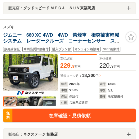
販売店：
グッドスピード ＭＥＧＡ ＳＵＶ東福岡店
スズキ
ジムニー 660 XC 4WD 4WD 禁煙車 衝突被害軽減
システム レーダークルーズ コーナーセンサー スマ
ートキー LEDヘッド 純正16インチアルミ オートラ
販売店保証
車両品質評価書付
購入プラン付
オンライン相談可
360°画像付
イト オートエアコン
支払総額
本体価格
229.
220.
9
9
万円
万円
18,300
通常ローン
月々
円
年式
2026
年
走行
45
km
車検
'29/05
修復
なし
保証
保証付
整備
法定整備付
住所
兵庫県姫路市
無
在庫確認・見積依頼
料
販売店：
ネクステージ 姫路店