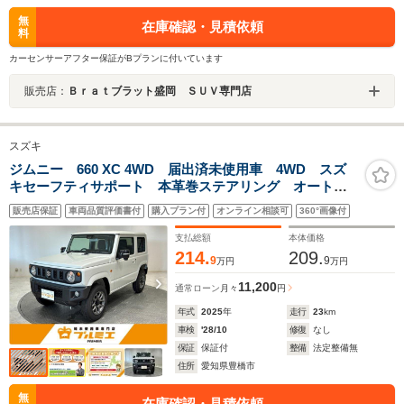
無
在庫確認・見積依頼
料
カーセンサーアフター保証がBプランに付いています
販売店：
Ｂｒａｔブラット盛岡 ＳＵＶ専門店
スズキ
ジムニー 660 XC 4WD 届出済未使用車 4WD スズ
キセーフティサポート 本革巻ステアリング オートエ
アコン 防汚タイプラゲッジフロア オートライト ヘ
販売店保証
車両品質評価書付
購入プラン付
オンライン相談可
360°画像付
ッドランプウォッシャー 運転席・助手席エアバック
軽自動車
支払総額
本体価格
214.
209.
9
9
万円
万円
11,200
通常ローン
月々
円
年式
2025
年
走行
23
km
車検
'28/10
修復
なし
保証
保証付
整備
法定整備無
住所
愛知県豊橋市
無
在庫確認・見積依頼