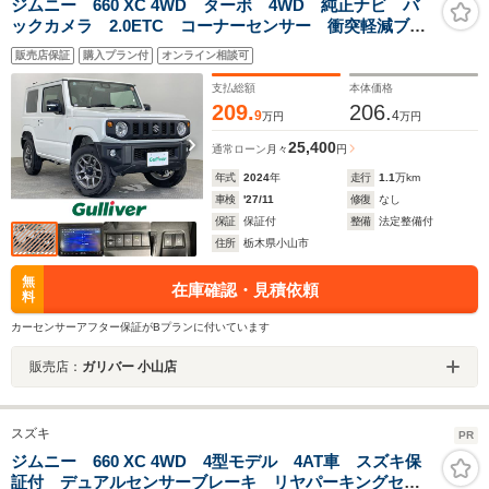
ジムニー 660 XC 4WD ターボ 4WD 純正ナビ バ
ックカメラ 2.0ETC コーナーセンサー 衝突軽減ブレ
ーキ 禁煙車 オートライト LEDヘッドライト フォ
販売店保証
購入プラン付
オンライン相談可
グランプ スマートキー プッシュスタート アイドリ
ングストップ
支払総額
本体価格
209.
206.
9
4
万円
万円
25,400
通常ローン
月々
円
年式
2024
年
走行
1.1
万km
車検
'27/11
修復
なし
保証
保証付
整備
法定整備付
住所
栃木県小山市
無
在庫確認・見積依頼
料
カーセンサーアフター保証がBプランに付いています
販売店：
ガリバー 小山店
スズキ
PR
ジムニー 660 XC 4WD 4型モデル 4AT車 スズキ保
証付 デュアルセンサーブレーキ リヤパーキングセン