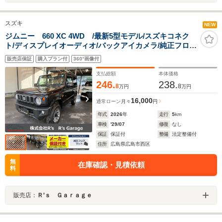
スズキ
NEW
ジムニー 660 XC 4WD /最新5型モデル/スズキコネク
ト/ディスプレイオーディオ/バックアイカメラ/純正フロア
マット/LEDヘッドライト/純正アルミホイール
販売店保証
購入プラン付
360°画像付
支払総額
本体価格
246.
238.
8
8
万円
万円
16,000
通常ローン
月々
円
年式
2026
年
走行
5
km
車検
'29/07
修復
なし
保証
保証付
整備
法定整備付
住所
広島県広島市西区
無
在庫確認・見積依頼
料
販売店：
Ｒ’ｓ Ｇａｒａｇｅ