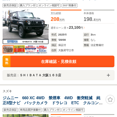
サー LEDヘッドランプ クルーズコントロール アイ
販売店保証
購入プラン付
オンライン相談可
360°画像付
ドリングストップシステム オートライトシステム シ
ートヒーター
支払総額
本体価格
208
198.
8
万円
万円
23,100
通常ローン
月々
円
年式
2025
年
走行
3
km
車検
'28/08
修復
なし
保証
保証付
整備
法定整備付
住所
大阪府守口市
無
在庫確認・見積依頼
料
販売店：
ＳＨＩＢＡＴＡ 大阪１６３店
スズキ
ジムニー 660 XC 4WD 禁煙車 4WD 衝突軽減 純
正8型ナビ バックカメラ ドラレコ ETC クルコン
シートヒーター 車線逸脱警報 LEDヘッド オートラ
販売店保証
車両品質評価書付
購入プラン付
オンライン相談可
イト オートエアコン ヘッドライトウォッシャー ス