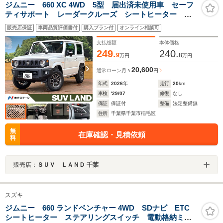
ジムニー 660 XC 4WD 5型 届出済未使用車 セーフ
ティサポート レーダークルーズ シートヒーター ク
リアランスソナー LEDヘッド 純正16インチアルミ
販売店保証
車両品質評価書付
購入プラン付
オンライン相談可
ダウンヒルアシスト オートライト オートエアコン
レーンアシスト
支払総額
本体価格
249.
240.
9
8
万円
万円
20,600
通常ローン
月々
円
年式
2026
年
走行
20
km
車検
'29/07
修復
なし
保証
保証付
整備
法定整備無
住所
千葉県千葉市稲毛区
無
在庫確認・見積依頼
料
販売店：
ＳＵＶ ＬＡＮＤ 千葉
スズキ
ジムニー 660 ランドベンチャー 4WD SDナビ ETC
シートヒーター ステアリングスイッチ 電動格納ミラ