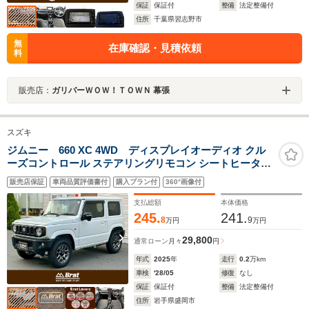
保証
保証付
整備
法定整備付
住所
千葉県習志野市
無
在庫確認・見積依頼
料
販売店：
ガリバーＷＯＷ！ＴＯＷＮ 幕張
スズキ
ジムニー 660 XC 4WD ディスプレイオーディオ クル
ーズコントロール ステアリングリモコン シートヒーター
LEDヘッドライト フォグライト 衝突軽減ブレーキ レーン
販売店保証
車両品質評価書付
購入プラン付
360°画像付
キープアシスト 純正フロアマット
支払総額
本体価格
245.
241.
8
9
万円
万円
29,800
通常ローン
月々
円
年式
2025
年
走行
0.2
万km
車検
'28/05
修復
なし
保証
保証付
整備
法定整備付
住所
岩手県盛岡市