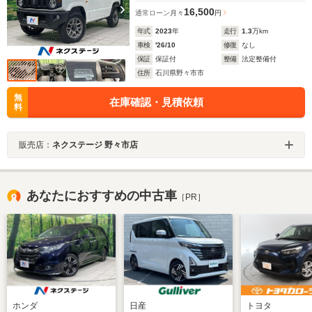
16,500
通常ローン
月々
円
年式
2023
年
走行
1.3
万km
車検
'26/10
修復
なし
保証
保証付
整備
法定整備付
住所
石川県野々市市
無
在庫確認・見積依頼
料
販売店：
ネクステージ 野々市店
あなたにおすすめの中古車
［PR］
ホンダ
日産
トヨタ