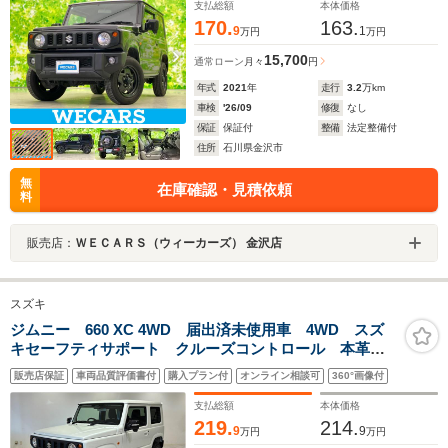
支払総額
本体価格
170.
163.
9
1
万円
万円
15,700
通常ローン
月々
円
年式
2021
年
走行
3.2
万km
車検
'26/09
修復
なし
保証
保証付
整備
法定整備付
住所
石川県金沢市
無
在庫確認・見積依頼
料
販売店：
ＷＥＣＡＲＳ（ウィーカーズ） 金沢店
スズキ
ジムニー 660 XC 4WD 届出済未使用車 4WD スズ
キセーフティサポート クルーズコントロール 本革巻
ステアリング オートエアコン 防汚タイプラゲッジフ
販売店保証
車両品質評価書付
購入プラン付
オンライン相談可
360°画像付
ロア オートライト ヘッドランプウォッシャー 運転
席・助手席エアバック
支払総額
本体価格
219.
214.
9
9
万円
万円