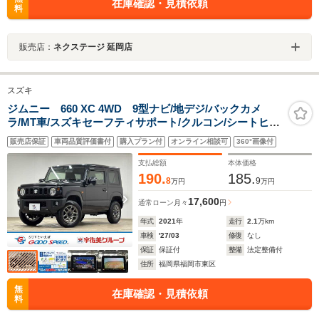
在庫確認・見積依頼
料
販売店：
ネクステージ 延岡店
スズキ
ジムニー 660 XC 4WD 9型ナビ/地デジ/バックカメ
ラ/MT車/スズキセーフティサポート/クルコン/シートヒー
ター/ダウンヒルアシスト/ETC/LEDヘッドライト/スマー
販売店保証
車両品質評価書付
購入プラン付
オンライン相談可
360°画像付
トキー/オートエアコン
支払総額
本体価格
190.
185.
8
9
万円
万円
17,600
通常ローン
月々
円
年式
2021
年
走行
2.1
万km
車検
'27/03
修復
なし
保証
保証付
整備
法定整備付
住所
福岡県福岡市東区
無
在庫確認・見積依頼
料