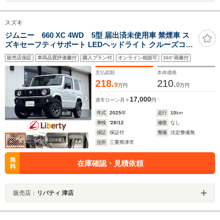
スズキ
ジムニー 660 XC 4WD 5型 届出済未使用車 禁煙車 ス
ズキセーフティサポート LEDヘッドライト クルーズコン
トロール 革巻きステアリング 前席シートヒーター スマー
販売店保証
車両品質評価書付
購入プラン付
オンライン相談可
360°画像付
トキー プッシュスタート 障害物センサー 純正アルミホイ
ール
支払総額
本体価格
218.
210.
9
0
万円
万円
17,000
通常ローン
月々
円
年式
2025
年
走行
10
km
車検
'28/12
修復
なし
保証
保証付
整備
法定整備無
住所
三重県津市
無
在庫確認・見積依頼
料
販売店：
リバティ 津店