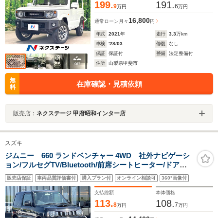
199.
191.
9
6
万円
万円
16,800
通常ローン
月々
円
年式
2021
年
走行
3.3
万km
車検
'28/03
修復
なし
保証
保証付
整備
法定整備付
住所
山梨県甲斐市
無
在庫確認・見積依頼
料
販売店：
ネクステージ 甲府昭和インター店
スズキ
ジムニー 660 ランドベンチャー 4WD 社外ナビゲーシ
ョン/フルセグTV/Bluetooth/前席シートヒーター/ドアミ
ラーヒーター/ドライブレコーダー/キーレス リモコンキ
販売店保証
車両品質評価書付
購入プラン付
オンライン相談可
360°画像付
ー/スペアキー/ETC/純正アルミ/フロアマット
支払総額
本体価格
113.
108.
8
7
万円
万円