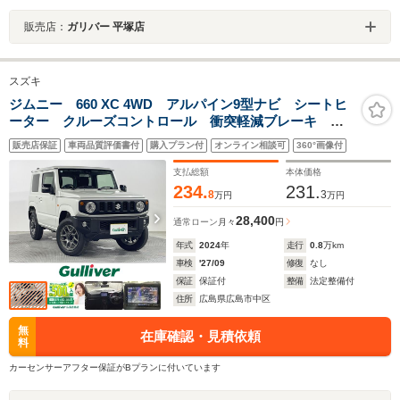
販売店：
ガリバー 平塚店
スズキ
ジムニー 660 XC 4WD アルパイン9型ナビ シートヒ
ーター クルーズコントロール 衝突軽減ブレーキ ヒ
ルディセントコントロール バックカメラ LEDヘッド
販売店保証
車両品質評価書付
購入プラン付
オンライン相談可
360°画像付
ランプ オートハイビーム 純正16インチAW フルセグ
TV ETC
支払総額
本体価格
234.
231.
8
3
万円
万円
28,400
通常ローン
月々
円
年式
2024
年
走行
0.8
万km
車検
'27/09
修復
なし
保証
保証付
整備
法定整備付
住所
広島県広島市中区
無
在庫確認・見積依頼
料
カーセンサーアフター保証がBプランに付いています