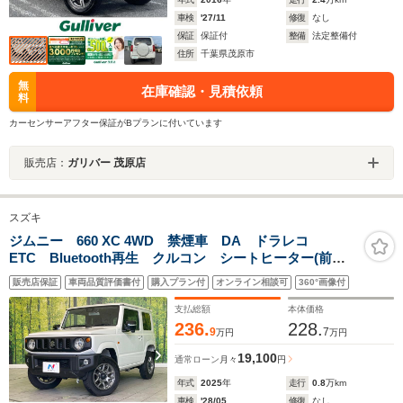
車検
'27/11
修復
なし
保証
保証付
整備
法定整備付
住所
千葉県茂原市
無
在庫確認・見積依頼
料
カーセンサーアフター保証がBプランに付いています
販売店：
ガリバー 茂原店
スズキ
ジムニー 660 XC 4WD 禁煙車 DA ドラレコ
ETC Bluetooth再生 クルコン シートヒーター(前
席) LEDヘッドライト セーフティサポート コーナー
販売店保証
車両品質評価書付
購入プラン付
オンライン相談可
360°画像付
センサー 車線逸脱警報 オートエアコン スマートキ
ー
支払総額
本体価格
236.
228.
9
7
万円
万円
19,100
通常ローン
月々
円
年式
2025
年
走行
0.8
万km
車検
'28/05
修復
なし