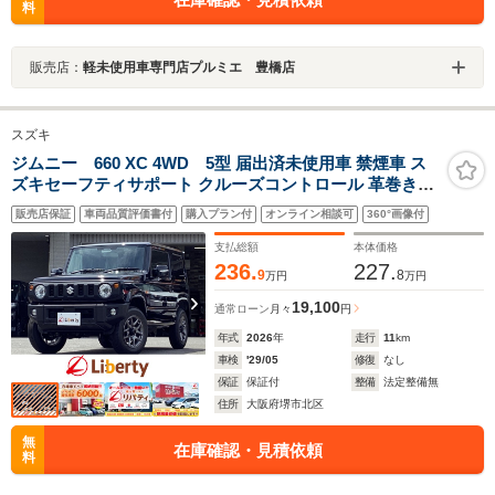
料
販売店：
軽未使用車専門店プルミエ 豊橋店
スズキ
ジムニー 660 XC 4WD 5型 届出済未使用車 禁煙車 ス
ズキセーフティサポート クルーズコントロール 革巻きス
テアリング 全席シートヒーター LEDヘッドライト スマー
販売店保証
車両品質評価書付
購入プラン付
オンライン相談可
360°画像付
トキー プッシュスタート 障害物センサー 純正アルミホイ
ール
支払総額
本体価格
236.
227.
9
8
万円
万円
19,100
通常ローン
月々
円
年式
2026
年
走行
11
km
車検
'29/05
修復
なし
保証
保証付
整備
法定整備無
住所
大阪府堺市北区
無
在庫確認・見積依頼
料