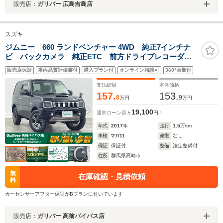
販売店：
ガリバー 広島吉島店
スズキ
ジムニー 660 ランドベンチャー 4WD 純正7インチナ
ビ バックカメラ 純正ETC 前方ドライブレコーダ
ー 運転席シートヒーター ハーフレザーシート フォ
販売店保証
車両品質評価書付
購入プラン付
オンライン相談可
360°画像付
グランプ ハロゲンヘッドライト 純正アルミホイー
ル 横滑り防止装置 禁煙車
支払総額
本体価格
157.
153.
8
9
万円
万円
19,100
通常ローン
月々
円
年式
2017
年
走行
1.5
万km
車検
'27/11
修復
なし
保証
保証付
整備
法定整備付
住所
群馬県高崎市
無
在庫確認・見積依頼
料
カーセンサーアフター保証がBプランに付いています
販売店：
ガリバー 高前バイパス店