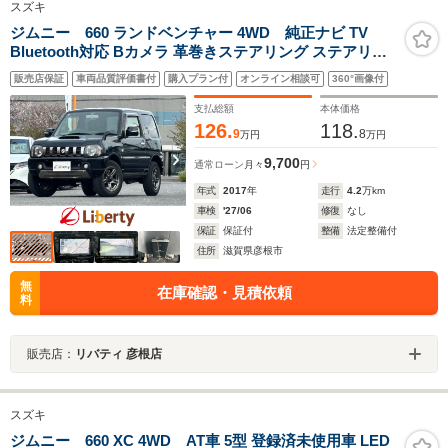
スズキ
ジムニー 660 ランドベンチャー 4WD 純正ナビ TV
Bluetooth対応 Bカメラ 革巻きステアリング ステアリン
グスイッチ 電動格納ミラー ヘッドライトレベライザー フ
販売店保証
車両品質評価書付
購入プラン付
オンライン相談可
360°画像付
ォグライト 純正アルミホイール
支払総額
本体価格
126.
118.
9
8
万円
万円
9,700
通常ローン
月々
円
年式
2017
年
走行
4.2
万km
車検
'27/06
修復
なし
保証
保証付
整備
法定整備付
住所
滋賀県彦根市
無
在庫確認・見積依頼
料
販売店：
リバティ 彦根店
スズキ
ジムニー 660 XC 4WD AT車 5型 登録済未使用車 LED