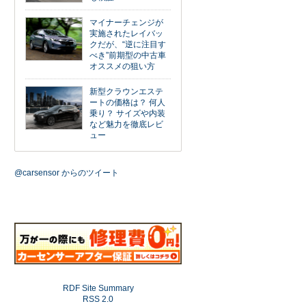
マイナーチェンジが
実施されたレイバッ
クだが、“逆に注目す
べき”前期型の中古車
オススメの狙い方
新型クラウンエステ
ートの価格は？ 何人
乗り？ サイズや内装
など魅力を徹底レビ
ュー
@carsensor からのツイート
RDF Site Summary
RSS 2.0