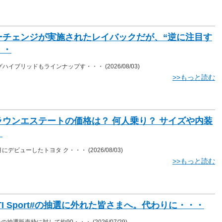
ーチェンジが実施されたレイバックだが、“逆に注目す
・・
グハイブリッドもラインナップす・・・
(2026/08/03)
>>もっと読む
ラウンエステートの価格は？ 何人乗り？ サイズや内装
・
3月にデビューしたトヨタ ク・・・
(2026/08/03)
>>もっと読む
STI Sport#の抽選に外れた皆さまへ。代わりに・・・
台の抽選販売枠に対して約90・・・
(2026/07/29)