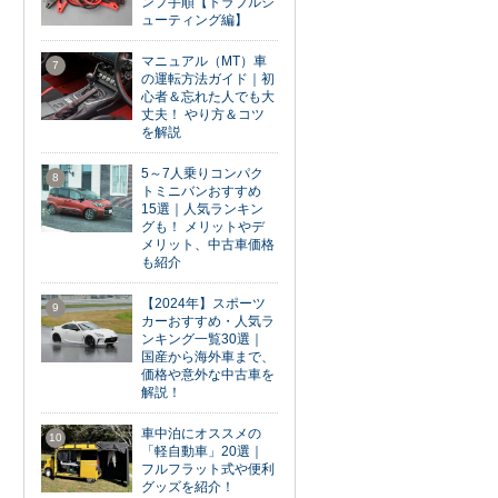
ンプ手順【トラブルシ
ューティング編】
マニュアル（MT）車
7
の運転方法ガイド｜初
心者＆忘れた人でも大
丈夫！ やり方＆コツ
を解説
5～7人乗りコンパク
8
トミニバンおすすめ
15選｜人気ランキン
グも！ メリットやデ
メリット、中古車価格
も紹介
【2024年】スポーツ
9
カーおすすめ・人気ラ
ンキング一覧30選｜
国産から海外車まで、
価格や意外な中古車を
解説！
車中泊にオススメの
10
「軽自動車」20選｜
フルフラット式や便利
グッズを紹介！