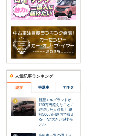
人気記事ランキング
特選車
旬ネタ
現在
新型エルグランドが
1
750万円超えなことに
絶望した人必見！ 総
額500万円以内で買え
る○○な“大きい3列”モ
デル
高級車一覧25選｜人