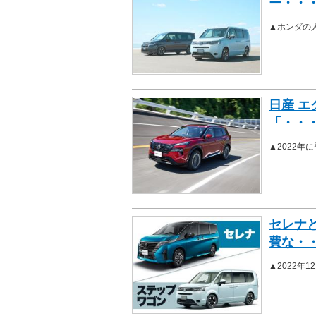
ー・・
▲ホンダの
日産 
「・・
▲2022年
セレナ
費な・
▲2022年