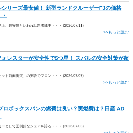
ルシリーズ最安値！ 新型ランドクルーザーFJの価格
・・
史上、最安値といわれ話題沸騰中・・・
(2026/07/11)
>>もっと読む
フォレスターが安全性で5つ星！ スバルの安全対策が超
・
セット前面衝突」の実験でフロン・・・
(2026/07/07)
>>もっと読む
 プロボックスバンの燃費は良い？実燃費は？日産 AD
・
カーとして圧倒的なシェアを誇る・・・
(2026/07/03)
>>もっと読む