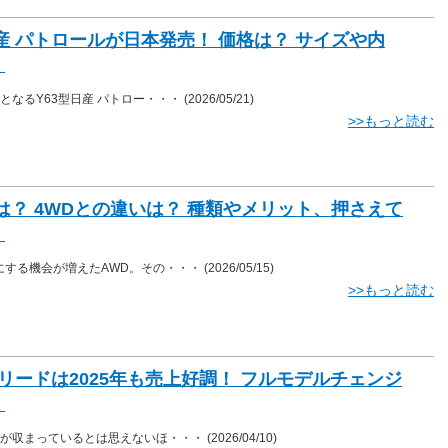
産 パトロールが日本発売！ 価格は？ サイズや内
・
となるY63型日産 パトロー・・・
(2026/05/21)
>>もっと読む
は？ 4WDとの違いは？ 種類やメリット、押さえて
・
にする機会が増えたAWD。その・・・
(2026/05/15)
>>もっと読む
リードは2025年も売上好調！ フルモデルチェンジ
・
トが収まっているとは思えないほ・・・
(2026/04/10)