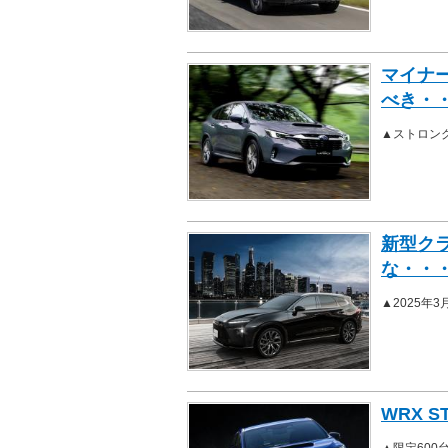
マイナ
べき・
▲ストロン
新型ク
な・・
▲2025年
WRX 
▲限定600