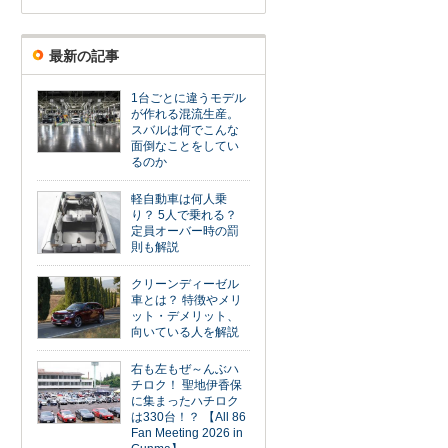
最新の記事
1台ごとに違うモデル
が作れる混流生産。
スバルは何でこんな
面倒なことをしてい
るのか
軽自動車は何人乗
り？ 5人で乗れる？
定員オーバー時の罰
則も解説
クリーンディーゼル
車とは？ 特徴やメリ
ット・デメリット、
向いている人を解説
右も左もぜ～んぶハ
チロク！ 聖地伊香保
に集まったハチロク
は330台！？ 【All 86
Fan Meeting 2026 in