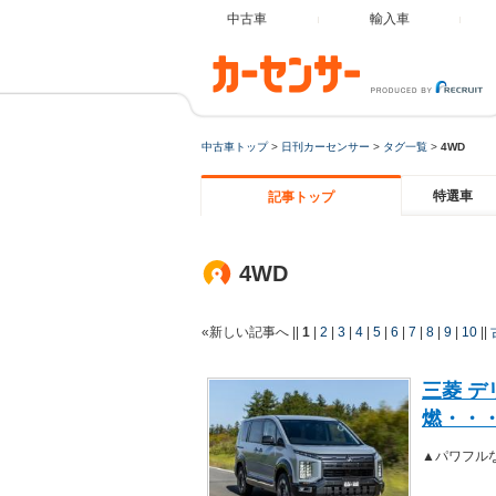
中古車
輸入車
中古車トップ
>
日刊カーセンサー
>
タグ一覧
>
4WD
特選車
記事トップ
4WD
«新しい記事へ
||
1
|
2
|
3
|
4
|
5
|
6
|
7
|
8
|
9
|
10
||
三菱 デ
燃・・
▲パワフル