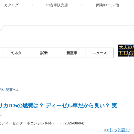
カタログ
中古車販売店
保険/ローン/他
旬ネタ
試乗
新型車
ニュース
古い記事へ»
リカD:5の燃費は？ ディーゼル車だから良い？ 実
・
なディーゼルターボエンジンを搭・・・
(2026/08/04)
>>もっと読む