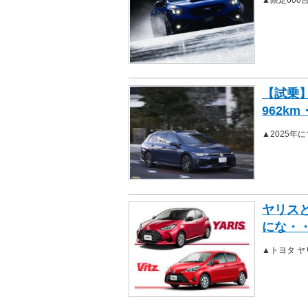
【試乗】
962k
▲2025年
ヤリス
にな・
▲トヨタ ヤ