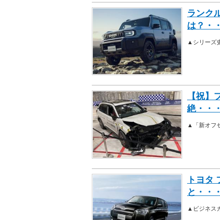
ランク
は？・
▲シリーズ
【祝】
絶・・
▲「新オフ
トヨタ
と・・
▲ビジネス