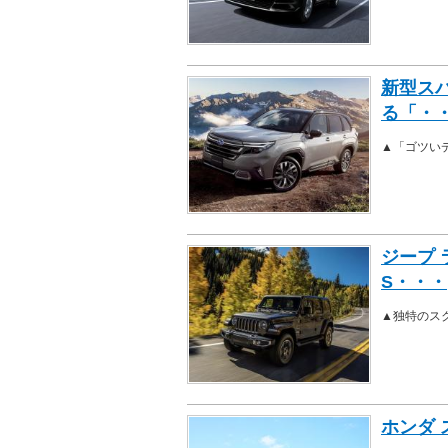
新型ス
る「・
▲「ゴツい
ジープ 
S・・・
▲独特のス
ホンダ 