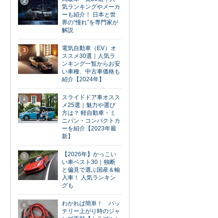
2
気ランキングやメーカ
ーも紹介！ 日本と世
界の“憧れ”を専門家が
解説
電気自動車（EV）オ
3
ススメ30選｜人気ラ
ンキング一覧からお安
い車種、中古車価格も
紹介【2024年】
スライドドア車オスス
4
メ25選｜魅力や選び
方は？ 軽自動車・ミ
ニバン・コンパクトカ
ーを紹介【2023年最
新】
【2026年】かっこい
5
い車ベスト30｜独断
と偏見で選ぶ国産＆輸
入車！ 人気ランキン
グも
わかれば簡単！ バッ
6
テリー上がり時のジャ