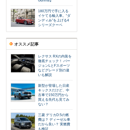
Gunma】
180万円で手に入る
イケてる輸入車。“ダ
ンディみ”を上げる4
シリーズクーペ
オススメ記事
レクサス RXの内装を
徹底チェック！ バー
ジョンLとFスポーツ
などグレード別の違
いも解説
新型が登場した日産
キックスだけど、中
古車で150万円から
買える先代も見てみ
ない？
三菱 デリカD:5の燃
費は？ ディーゼル車
だから良い？ 実燃費
も検証