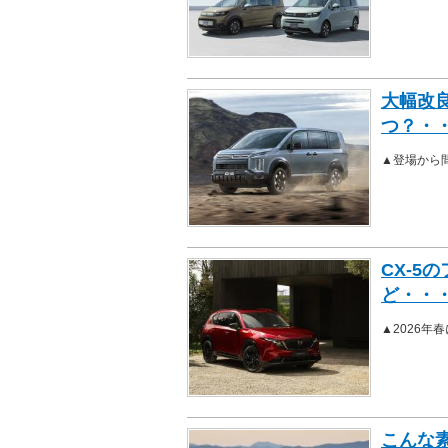
大幅改良
つ？・
▲登場から
CX-5
ど・・
▲2026
こんな素