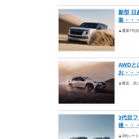
新型 日
装・・
▲通算7代目
AWDと
お・・
▲最近、目
3代目フ
後・・
▲3列シー