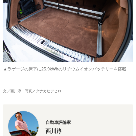
▲ラゲージの床下に25.9kWhのリチウムイオンバッテリーを搭載
文／西川淳 写真／タナカヒデヒロ
自動車評論家
西川淳