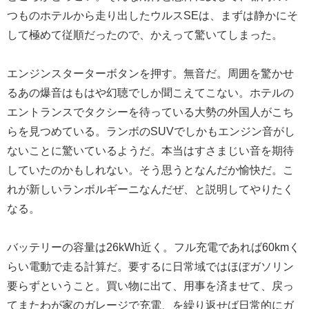
つものホテルから走り出したウルスSEは、まずは静かにそ
して極めて従順だったので、かえって驚いてしまった。
エンジンスターターボタンを押す。無音だ。周囲を驚かせ
るあの爆音はもはや幻聴でしか聞こえてこない。ホテルの
エントランスでタクシーを待っている大勢の外国人がこち
らを見つめている。ランボのSUVでしかもエンジン音がし
ないことに驚いているようだ。本当はすさまじい音を期待
していたのかもしれない。そう思うとなんだか愉快だ。こ
れが新しいランボルギーニなんだぜ、と説明してやりたく
なる。
バッテリーの容量は26kWh近く。フル充電であれば60kmく
らい電動で走る計算だ。要するに日常域ではほぼガソリン
要らずということ。買い物に出て、用事を済ませて、戻っ
てまたわが家のガレージで充電、を繰り返せば日常的にガ