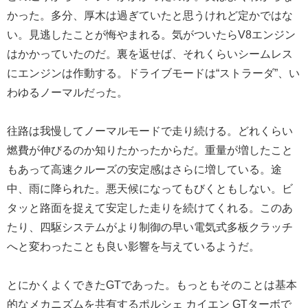
かった。多分、厚木は過ぎていたと思うけれど定かではな
い。見逃したことが悔やまれる。気がついたらV8エンジン
はかかっていたのだ。裏を返せば、それくらいシームレス
にエンジンは作動する。ドライブモードは“ストラーダ”、い
わゆるノーマルだった。
往路は我慢してノーマルモードで走り続ける。どれくらい
燃費が伸びるのか知りたかったからだ。重量が増したこと
もあって高速クルーズの安定感はさらに増している。途
中、雨に降られた。悪天候になってもびくともしない。ビ
タッと路面を捉えて安定した走りを続けてくれる。このあ
たり、四駆システムがより制御の早い電気式多板クラッチ
へと変わったことも良い影響を与えているようだ。
とにかくよくできたGTであった。もっともそのことは基本
的なメカニズムを共有するポルシェ カイエン GTターボで