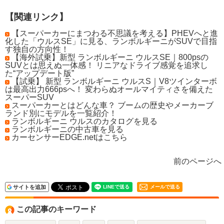
【関連リンク】
【スーパーカーにまつわる不思議を考える】PHEVへと進
化した「ウルスSE」に見る、ランボルギーニがSUVで目指
す独自の方向性！
【海外試乗】新型 ランボルギーニ ウルスSE｜800psの
SUVとは思えぬ一体感！ リニアなドライブ感覚を追求し
た“アップデート版”
【試乗】 新型 ランボルギーニ ウルスS｜V8ツインターボ
は最高出力666psへ！ 変わらぬオールマイティさを備えた
スーパーSUV
スーパーカーとはどんな車？ ブームの歴史やメーカーブ
ランド別にモデルを一覧紹介！
ランボルギーニ ウルスのカタログを見る
ランボルギーニの中古車を見る
カーセンサーEDGE.netはこちら
前のページへ
サイトを追加
メールで送る
この記事のキーワード