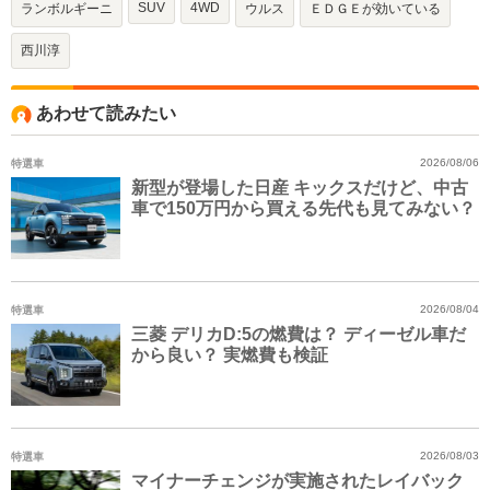
SUV
4WD
ランボルギーニ
ウルス
ＥＤＧＥが効いている
西川淳
あわせて読みたい
特選車
2026/08/06
新型が登場した日産 キックスだけど、中古
車で150万円から買える先代も見てみない？
特選車
2026/08/04
三菱 デリカD:5の燃費は？ ディーゼル車だ
から良い？ 実燃費も検証
特選車
2026/08/03
マイナーチェンジが実施されたレイバック