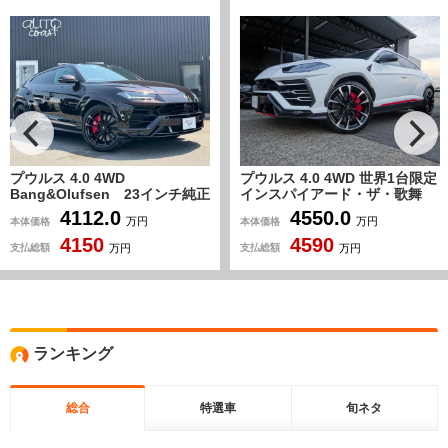
.0 4WD
プウルス 4.0 4WD 世界1台限定
プウルス 
lufsen 23インチ純正
インスパイアード・ザ・歌舞
BANG
イール 赤シート ド
伎 正規ディーラー車 オプシ
ターテ
112.0
4550.0
本体価格
本体価格
万円
万円
ーダー supercatレ
ョンカラー カーボンファイバ
150
4590
ーインテリア・エクステリア
支払総額
支払総額
万円
万円
新車取説 保証書 スペアキ
ー 備品全有
ランキング
総合
特選車
旬ネタ