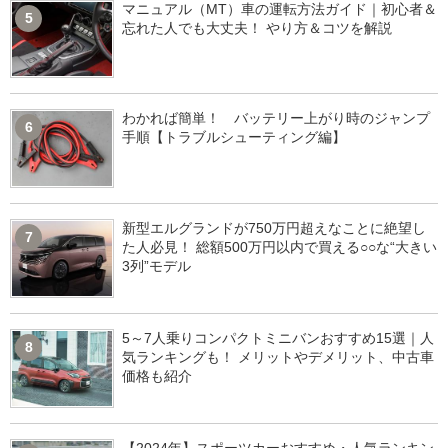
マニュアル（MT）車の運転方法ガイド｜初心者＆
5
忘れた人でも大丈夫！ やり方＆コツを解説
わかれば簡単！ バッテリー上がり時のジャンプ
6
手順【トラブルシューティング編】
新型エルグランドが750万円超えなことに絶望し
7
た人必見！ 総額500万円以内で買える○○な“大きい
3列”モデル
5～7人乗りコンパクトミニバンおすすめ15選｜人
8
気ランキングも！ メリットやデメリット、中古車
価格も紹介
【2024年】スポーツカーおすすめ・人気ランキン