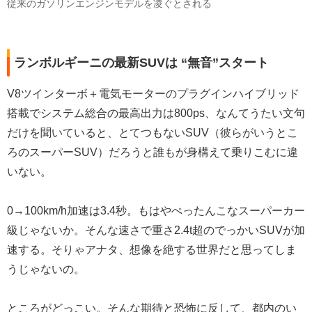
従来のガソリンエンジンモデルを凌ぐとされる
ランボルギーニの最新SUVは “無音”スタート
V8ツインターボ＋電気モーターのプラグインハイブリッド
搭載でシステム総合の最高出力は800ps、なんてうたい文句
だけを聞いていると、とてつもないSUV（彼らがいうとこ
ろのスーパーSUV）だろうと誰もが身構えて乗りこむに違
いない。
0→100km/h加速は3.4秒。もはやぺったんこなスーパーカー
級じゃないか。そんな速さで重さ2.4t超のでっかいSUVが加
速する。そりゃアナタ、想像を絶する世界だと思ってしま
うじゃないの。
ところがどっこい。そんな期待と恐怖に反して、都内のい