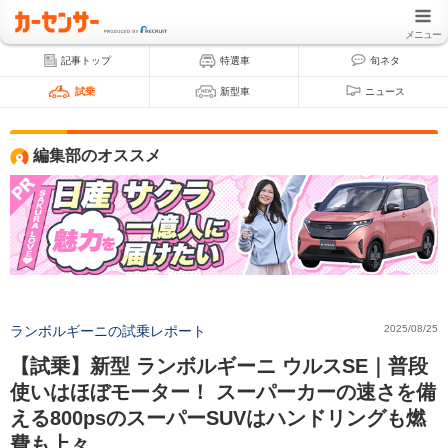
メニュー
記事トップ
特選車
旬ネタ
試乗
新型車
ニュース
編集部のオススメ
ランボルギーニの試乗レポート
2025/08/25
【試乗】新型 ランボルギーニ ウルスSE｜普段
使いはほぼモーター！ スーパーカーの速さを備
える800psのスーパーSUVはハンドリングも燃
費も上々