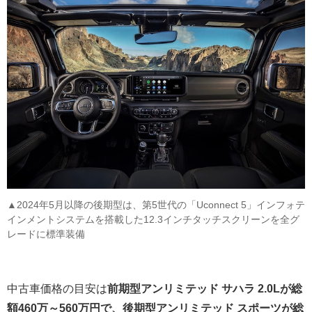
▲2024年5月以降の後期型は、第5世代の「Uconnect 5」インフォテ
インメントシステムを搭載した12.3インチタッチスクリーンを全グ
レードに標準装備
中古車価格の目安は
前期型アンリミテッド サハラ 2.0Lが総
額460万～560万円で、後期型アンリミテッド スポーツが総