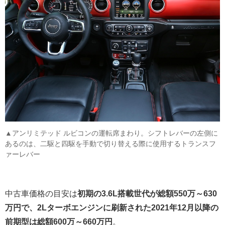
▲アンリミテッド ルビコンの運転席まわり。シフトレバーの左側に
あるのは、二駆と四駆を手動で切り替える際に使用するトランスフ
ァーレバー
中古車価格の目安は
初期の3.6L搭載世代が総額550万～630
万円で、2Lターボエンジンに刷新された2021年12月以降の
前期型は総額600万～660万円
。