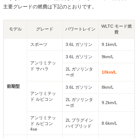
主要グレードの燃費は下記のとおりです。
WLTC モード燃
モデル
グレード
パワートレイン
費
スポーツ
3.6L ガソリン
9.1km/L
3.6L ガソリン
9km/L
アンリミテッ
ド サハラ
2L ガソリンタ
10km/L
ーボ
前期型
3.6L ガソリン
8km/L
アンリミテッ
ド ルビコン
2L ガソリンタ
9.2km/L
ーボ
アンリミテッ
2L プラグイン
8.6km/L
ド ルビコン
ハイブリッド
4xe