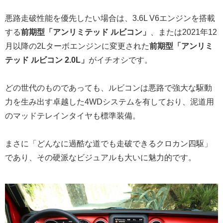
悪路走破性能を優先したい場合は、3.6L V6エンジンを搭載
する
前期型「アンリミテッド ルビコン」
、または2021年12
月以降の2Lターボエンジンに変更された
前期型「アンリミ
テッド ルビコン 2.0L」
がイチオシです。
どの世代のものであっても、ルビコンは悪路で強大な駆動
力を生み出す卓越した4WDシステムを有しており、泥道用
のマッドテレインタイヤも標準装備。
まさに「どんなに過酷な道でも走破できるクロカン四駆」
であり、その硬派なビジュアルも大いに魅力的です。