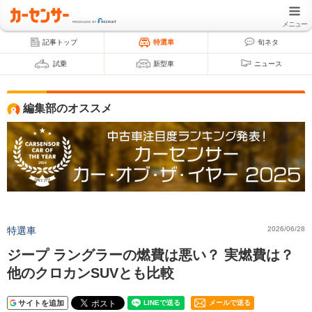
メニュー
記事トップ
特選車
旬ネタ
試乗
新型車
ニュース
編集部のオススメ
特選車
2026/06/28
ジープ ラングラーの燃費は悪い？ 実燃費は？
他のクロカンSUVとも比較
サイトを追加
メールで送る