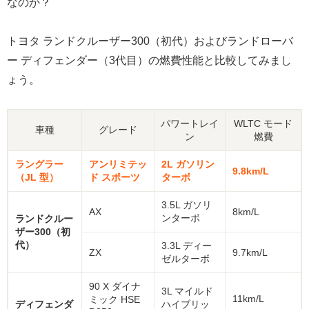
なのか？
トヨタ ランドクルーザー300（初代）およびランドローバ
ー ディフェンダー（3代目）の燃費性能と比較してみまし
ょう。
パワートレイ
WLTC モード
車種
グレード
ン
燃費
ラングラー
アンリミテッ
2L ガソリン
9.8km/L
（JL 型）
ド スポーツ
ターボ
3.5L ガソリ
AX
8km/L
ンターボ
ランドクルー
ザー300（初
代）
3.3L ディー
ZX
9.7km/L
ゼルターボ
90 X ダイナ
3L マイルド
11km/L
ミック HSE
ディフェンダ
ハイブリッ