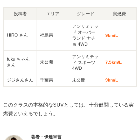
投稿者
エリア
グレード
実燃費
アンリミテッ
ド オーバー
HIRO さん
福島県
9km/L
ランド ナチ
ョ 4WD
アンリミテッ
fuku ちゃん
未公開
7.5km/L
ド スポーツ
さん
4WD
ジジさんさん
千葉県
未公開
9km/L
このクラスの本格的なSUVとしては、十分健闘している実
燃費といえるでしょう。
著者・伊達軍曹