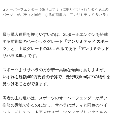
▲オーバーフェンダー（張り出すように取り付けられたタイヤ上の
パーツ）がボディと同色になる前期型の「アンリミテッド サハラ」
最も購入費用を抑えやすいのは、2Lターボエンジンを搭載
する前期型のベーシックグレード
「アンリミテッド スポー
ツ」
と、上級グレードの3.6L V6版である
「アンリミテッド
サハラ 3.6L」
です。
スポーツよりサハラの方が若干高額な傾向はありますが、
いずれも総額400万円台の予算で、走行5万km以下の物件を
見つけることができます
。
両者の主な違いは、スポーツのオーバーフェンダーが黒い
樹脂の素地であるのに対し、サハラはボディと同色のペイ
ント。そしてシート表皮はスポーツがファブリックである