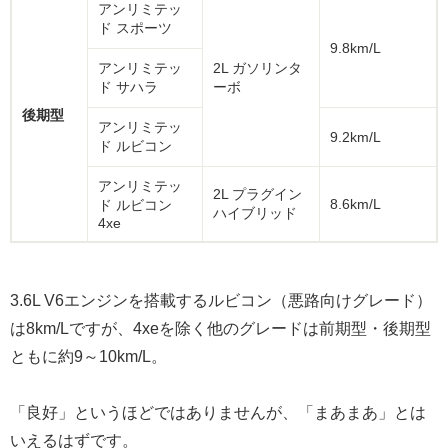
アンリミテッ
ド スポーツ
9.8km/L
アンリミテッ
2L ガソリンタ
ド サハラ
ーボ
後期型
アンリミテッ
9.2km/L
ド ルビコン
アンリミテッ
2L プラグイン
8.6km/L
ド ルビコン
ハイブリッド
4xe
3.6L V6エンジンを搭載するルビコン（悪路向けグレード）
は8km/Lですが、4xeを除く他のグレードは前期型・後期型
ともに約9～10km/L。
「良好」というほどではありませんが、「まあまあ」とは
いえるはずです。