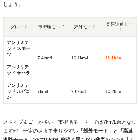
しょう。
高速道路モー
グレード
市街地モード
郊外モード
ド
アンリミテ
ッド スポー
ツ
7.4km/L
10.1km/L
11.1km/L
アンリミテ
ッド サハラ
アンリミテ
ッド ルビコ
7km/L
9.6km/L
10.2km/L
ン
ストップ＆ゴーが多い「市街地モード」では7km/L台となり
ますが、一定の速度で走りやすい
「郊外モード」と「高速
道路モード」では10km/L前後と悪くない数字
をたたき出し