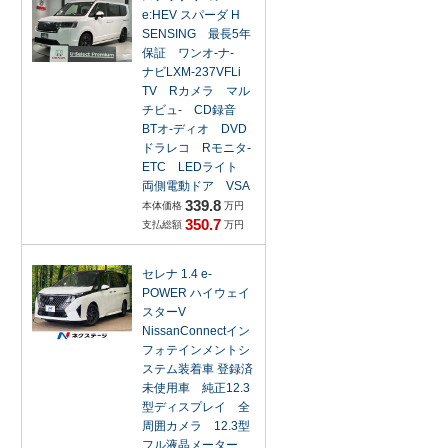
e:HEV スパーダ H
SENSING 最長5年
保証 ワンオ-ナ-
ナビLXM-237VFLi
TV Rカメラ マル
チビュ- CD録音
BTオ-ディオ DVD
ドラレコ Rモニタ-
ETC LEDライト
両側電動ドア VSA
339.8
本体価格
万円
350.7
支払総額
万円
セレナ 1.4 e-
POWER ハイウェイ
スターV
NissanConnectイン
フォテインメントシ
ステム装着車 登録済
未使用車 純正12.3
型ディスプレイ 全
周囲カメラ 12.3型
フル液晶メーター