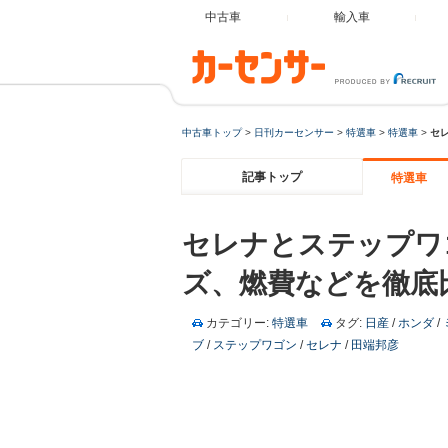
中古車
輸入車
中古車トップ
>
日刊カーセンサー
>
特選車
>
特選車
>
セ
記事トップ
特選車
セレナとステップワ
ズ、燃費などを徹底
カテゴリー:
特選車
タグ:
日産
/
ホンダ
/
ブ
/
ステップワゴン
/
セレナ
/
田端邦彦