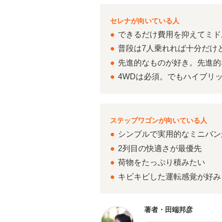
セレナが向いている人
●
できるだけ費用を抑えてミド
●
普段は7人乗れれば十分だけ
●
先進的なものが好き。先進的
●
4WDは必須。でもハイブリ
ステップワゴンが向いている人
●
シンプルで実用的なミニバン
●
2列目の快適さが最優先
●
荷物をたっぷり積みたい
●
キビキビした運転感覚が好み
著者・田端邦彦