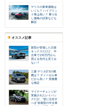
ヤリスの新車価格は
いくら？ ハイブリッ
ド車は高い？ 乗り出
し価格の試算なども
解説
オススメ記事
新型が登場した日産
キックスだけど、中
古車で150万円から
買える先代も見てみ
ない？
三菱 デリカD:5の燃
費は？ ディーゼル車
だから良い？ 実燃費
も検証
マイナーチェンジが
実施されたレイバッ
クだが、“逆に注目す
べき”前期型の中古車