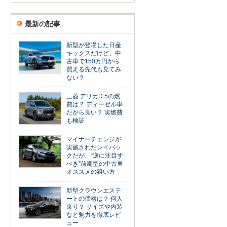
最新の記事
新型が登場した日産
キックスだけど、中
古車で150万円から
買える先代も見てみ
ない？
三菱 デリカD:5の燃
費は？ ディーゼル車
だから良い？ 実燃費
も検証
マイナーチェンジが
実施されたレイバッ
クだが、“逆に注目す
べき”前期型の中古車
オススメの狙い方
新型クラウンエステ
ートの価格は？ 何人
乗り？ サイズや内装
など魅力を徹底レビ
ュー