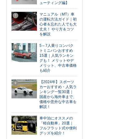
ューティング編】
マニュアル（MT）車
7
の運転方法ガイド｜初
心者＆忘れた人でも大
丈夫！ やり方＆コツ
を解説
5～7人乗りコンパク
8
トミニバンおすすめ
15選｜人気ランキン
グも！ メリットやデ
メリット、中古車価格
も紹介
【2024年】スポーツ
9
カーおすすめ・人気ラ
ンキング一覧30選｜
国産から海外車まで、
価格や意外な中古車を
解説！
車中泊にオススメの
10
「軽自動車」20選｜
フルフラット式や便利
グッズを紹介！