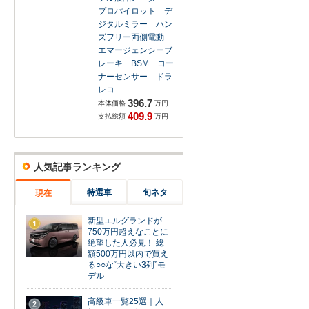
プロパイロット デ
ジタルミラー ハン
ズフリー両側電動
エマージェンシーブ
レーキ BSM コー
ナーセンサー ドラ
レコ
396.7
本体価格
万円
409.9
支払総額
万円
人気記事ランキング
特選車
旬ネタ
現在
新型エルグランドが
1
750万円超えなことに
絶望した人必見！ 総
額500万円以内で買え
る○○な“大きい3列”モ
デル
高級車一覧25選｜人
2