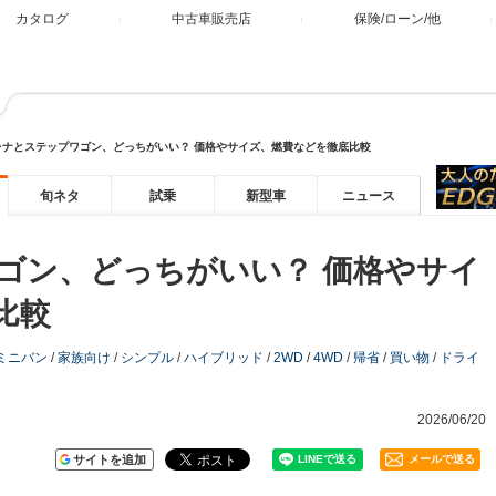
カタログ
中古車販売店
保険/ローン/他
レナとステップワゴン、どっちがいい？ 価格やサイズ、燃費などを徹底比較
旬ネタ
試乗
新型車
ニュース
ゴン、どっちがいい？ 価格やサイ
比較
ミニバン
/
家族向け
/
シンプル
/
ハイブリッド
/
2WD
/
4WD
/
帰省
/
買い物
/
ドライ
2026/06/20
サイトを追加
メールで送る