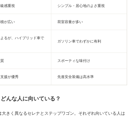
高級感重視
シンプル・居心地のよさ重視
面積が広い
荷室容量が多い
によるが、ハイブリッド車で
ガソリン車でわずかに有利
上質
スポーティな味付け
車支援が優秀
先進安全装備は高水準
、どんな人に向いている？
は大きく異なるセレナとステップワゴン。それぞれ向いている人は