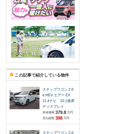
この記事で紹介している物件
ステップワゴン 2.0
e:HEV エアー EX
11.4ナビ 10.1後席
ディスプレイ
379.8
本体価格
万円
398
支払総額
万円
ステップワゴン 2.0