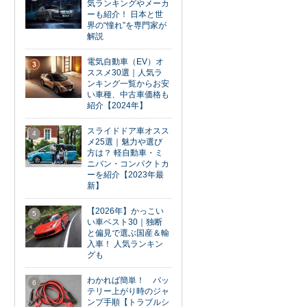
気ランキングやメーカ
ーも紹介！ 日本と世
界の“憧れ”を専門家が
解説
電気自動車（EV）オ
3
ススメ30選｜人気ラ
ンキング一覧からお安
い車種、中古車価格も
紹介【2024年】
スライドドア車オスス
4
メ25選｜魅力や選び
方は？ 軽自動車・ミ
ニバン・コンパクトカ
ーを紹介【2023年最
新】
【2026年】かっこい
5
い車ベスト30｜独断
と偏見で選ぶ国産＆輸
入車！ 人気ランキン
グも
わかれば簡単！ バッ
6
テリー上がり時のジャ
ンプ手順【トラブルシ