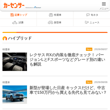
メニュー
記事トップ
特選車
旬ネタ
試乗
新型車
ニュース
ハイブリッド
特選車
New
2026/08/07
レクサス RXの内装を徹底チェック！ バー
ジョンLとFスポーツなどグレード別の違い
も解説
特選車
New
2026/08/06
新型が登場した日産 キックスだけど、中古
車で150万円から買える先代も見てみない？