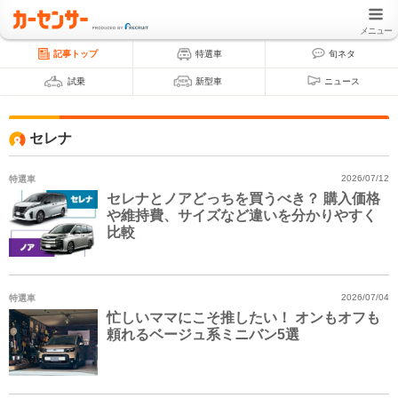
メニュー
記事トップ
特選車
旬ネタ
試乗
新型車
ニュース
セレナ
特選車
2026/07/12
セレナとノアどっちを買うべき？ 購入価格
や維持費、サイズなど違いを分かりやすく
比較
特選車
2026/07/04
忙しいママにこそ推したい！ オンもオフも
頼れるベージュ系ミニバン5選