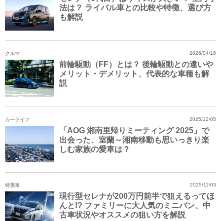
法は？ ライバル車との比較や特徴、選び方
も解説
クルマ
2026/04/16
前輪駆動（FF）とは？ 後輪駆動との違いや
メリット・デメリット、代表的な車種も解
説
カーライフ
2025/12/05
「AOG 湘南里帰りミーティング 2025」で
出会った、室蘭～湘南移動も思いっきり楽
しむ家族の愛車は？
特選車
2025/11/03
現行型セレナが200万円前半で狙えるってほ
んと!? ファミリーに大人気のミニバン、中
古車状況やオススメの狙い方を解説