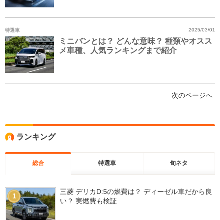
特選車
2025/03/01
ミニバンとは？ どんな意味？ 種類やオスス
メ車種、人気ランキングまで紹介
次のページへ
ランキング
総合
特選車
旬ネタ
三菱 デリカD:5の燃費は？ ディーゼル車だから良
1
い？ 実燃費も検証