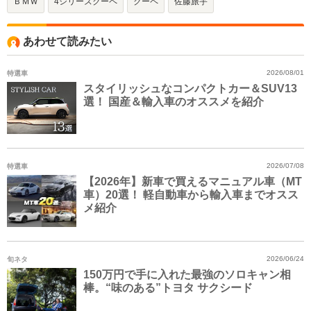
ＢＭＷ
4シリーズクーペ
クーペ
佐藤旅宇
あわせて読みたい
特選車
2026/08/01
スタイリッシュなコンパクトカー＆SUV13
選！ 国産＆輸入車のオススメを紹介
特選車
2026/07/08
【2026年】新車で買えるマニュアル車（MT
車）20選！ 軽自動車から輸入車までオスス
メ紹介
旬ネタ
2026/06/24
150万円で手に入れた最強のソロキャン相
棒。“味のある”トヨタ サクシード