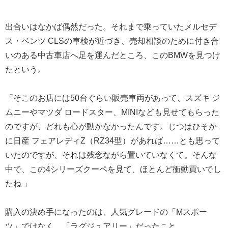
出合いはなかば偶然だった。それまで乗っていたメルセデ
ス・ベンツ CLSの車検が近づき、売却相談のために付き合
いのある中古車店へ足を運んだところ、このBMWを見つけ
たという。
「そこのお店には50台ぐらい販売車両があって、スズキ ジ
ムニーやマツダ ロードスター、MINIなども見せてもらった
のですが、どれも心が動かなかったんです。じつはひそか
に日産 フェアレディZ（RZ34型）があれば……とも思って
いたのですが、それは残念ながら置いていなくて。そんな
中で、この4シリーズクーペを見て、ほとんど衝動買いでし
たね 」
購入の決め手になったのは、人気グレードの「Mスポー
ツ」ではなく、「ラグジュアリー」だったこと。