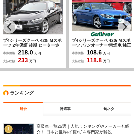
プ4シリーズクーペ 420i Mスポ
プ4シリーズクーペ 420i Mスポ
ーツ 2年保証 後期 ヒーター赤
ーツ /ワンオーナー/禁煙車/純正
革 LEDヘッドライト LEDテー
ナビ/フルセグ/CD/DVD/BT/バッ
218.0
108.6
本体価格
本体価格
万円
万円
ル 液晶メーター 追従ACC 衝突
クカメラ/クリアランスソナー/
233
118.8
軽減ブレーキ 車線逸脱警告 歩
追従型クルコン/衝突軽減/レー
支払総額
支払総額
万円
万円
行者警告 レーンC警告 タッチ画
ンキープ/革シートセット/パワ
面HDDナビ フルセグTV
ーシート/シートヒーター/ETC/
Bluetooth接続 Bカメラ 専用エ
オートライト/LEDライト/フォ
アロ ETC2.0
グランプ
ランキング
総合
特選車
旬ネタ
高級車一覧25選｜人気ランキングやメーカーも紹
1
介！ 日本と世界の“憧れ”を専門家が解説