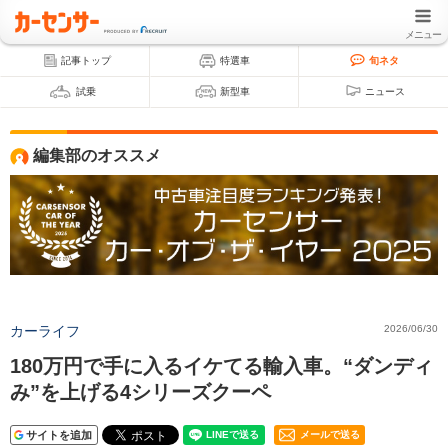
メニュー
記事トップ
特選車
旬ネタ
試乗
新型車
ニュース
編集部のオススメ
カーライフ
2026/06/30
180万円で手に入るイケてる輸入車。“ダンディ
み”を上げる4シリーズクーペ
サイトを追加
メールで送る