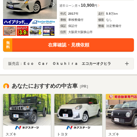
10,900
通常ローン
月々
円
年式
2017
年
走行
5.9
万km
車検
車検整備付
修復
なし
保証
保証付
整備
法定整備付
住所
大阪府大阪狭山市
無
在庫確認・見積依頼
料
販売店：
Ｅｃｏ Ｃａｒ Ｏｋｕｈｉｒａ エコカーオクヒラ
あなたにおすすめの中古車
［PR］
スズキ
トヨタ
スズキ