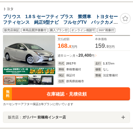
トヨタ
プリウス 1.8 S セーフティ プラス 禁煙車 トヨタセー
フティセンス 純正9型ナビ フルセグTV バックカメ
ラ ETC 追従型クルーズコントロール ドライブレコ
販売店保証
車両品質評価書付
購入プラン付
オンライン相談可
360°画像付
ーダー レーンキープアシスト 前後コーナーセンサ
ー LEDヘッドライト
支払総額
本体価格
168.
159.
8
9
万円
万円
20,400
通常ローン
月々
円
年式
2017
年
走行
1.3
万km
車検
車検整備付
修復
なし
保証
保証付
整備
法定整備付
住所
群馬県前橋市
無
在庫確認・見積依頼
料
カーセンサーアフター保証がBプランに付いています
販売店：
ガリバー 前橋南インター店