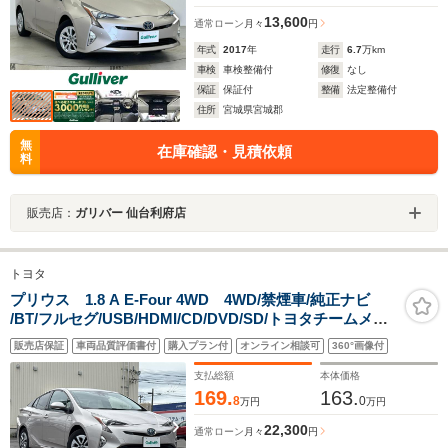
13,600
通常ローン
月々
円
年式
2017
年
走行
6.7
万km
車検
車検整備付
修復
なし
保証
保証付
整備
法定整備付
住所
宮城県宮城郡
無
在庫確認・見積依頼
料
販売店：
ガリバー 仙台利府店
トヨタ
プリウス 1.8 A E-Four 4WD 4WD/禁煙車/純正ナビ
/BT/フルセグ/USB/HDMI/CD/DVD/SD/トヨタチームメイ
ト/LDA/PCS/クリアランスソナ
販売店保証
車両品質評価書付
購入プラン付
オンライン相談可
360°画像付
ー/BSM/ACC/HUD/AC100V/革巻きステアリング/ステア
リングスイッチ/ETC
支払総額
本体価格
169.
163.
8
0
万円
万円
22,300
通常ローン
月々
円