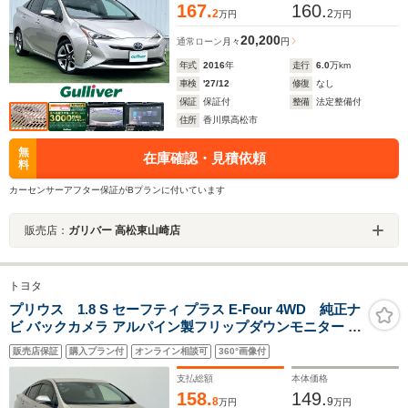
167.
160.
2
2
万円
万円
20,200
通常ローン
月々
円
年式
2016
年
走行
6.0
万km
車検
'27/12
修復
なし
保証
保証付
整備
法定整備付
住所
香川県高松市
無
在庫確認・見積依頼
料
カーセンサーアフター保証がBプランに付いています
販売店：
ガリバー 高松東山崎店
トヨタ
プリウス 1.8 S セーフティ プラス E-Four 4WD 純正ナ
ビ バックカメラ アルパイン製フリップダウンモニター 寒
冷地仕様車 衝突軽減 アダプティブクルーズコントロール
販売店保証
購入プラン付
オンライン相談可
360°画像付
アドバンスパーク ETC オートマチックハイビーム スマー
トキー プッシュスタート 禁煙車
支払総額
本体価格
158.
149.
8
9
万円
万円