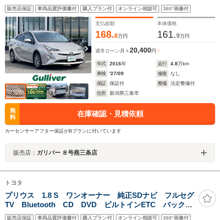
ズコントロール/オートマチックハイビーム/レーンキープ
販売店保証
車両品質評価書付
購入プラン付
オンライン相談可
360°画像付
アシスト/ブラインドスポットモニター/LEDヘッドライ
ト/ETC
支払総額
本体価格
168.
161.
8
9
万円
万円
20,400
通常ローン
月々
円
年式
2016
年
走行
4.8
万km
車検
'27/09
修復
なし
保証
保証付
整備
法定整備付
住所
新潟県三条市
無
在庫確認・見積依頼
料
カーセンサーアフター保証がBプランに付いています
販売店：
ガリバー ８号燕三条店
トヨタ
プリウス 1.8 S ワンオーナー 純正SDナビ フルセグ
TV Bluetooth CD DVD ビルトインETC バックカ
メラ 純正フロアマット 横滑り防止装置 盗難防止装
販売店保証
車両品質評価書付
購入プラン付
オンライン相談可
360°画像付