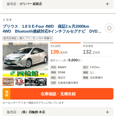
販売店：
ガリバー 姫路店
トヨタ
プリウス 1.8 S E-Four 4WD 保証2ヵ月2000km
4WD Bluetooth接続対応9インチフルセグナビ DVD再
生 バックカメラ スマートキー一体型エンジンスター
販売店保証
購入プラン付
360°画像付
ター LEDフォグ&ヘッドライト 冬タイヤ付き
支払総額
本体価格
139.
132.
8
2
万円
万円
9,000
通常ローン
月々
円
年式
2016
年
走行
7.5
万km
車検
'27/02
修復
なし
保証
保証付
整備
法定整備付
住所
北海道札幌市東区
無
在庫確認・見積依頼
料
カーセンサーアフター保証がAプランに付いています
販売店：
（株）四輪館 本店