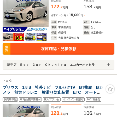
支払総額
本体価格
172.
158.
7
9
万円
万円
15,600
通常ローン
月々
円
年式
2019
年
走行
1.7
万km
車検
車検整備付
修復
なし
保証
保証付
整備
法定整備付
住所
大阪府大阪狭山市
無
在庫確認・見積依頼
料
販売店：
Ｅｃｏ Ｃａｒ Ｏｋｕｈｉｒａ エコカーオクヒラ
トヨタ
プリウス 1.8 S 社外ナビ フルセグTV BT接続 Bカ
メラ 前方ドラレコ 横滑り防止装置 ETC オートラ
イト スペアキー LED
販売店保証
車両品質評価書付
購入プラン付
オンライン相談可
360°画像付
支払総額
本体価格
120.
106.
6
8
万円
万円