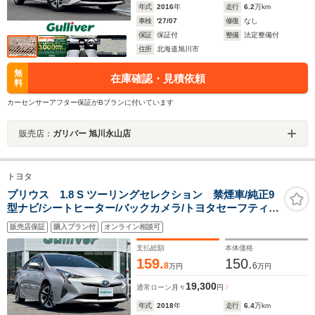
年式
2016
年
走行
6.2
万km
車検
'27/07
修復
なし
保証
保証付
整備
法定整備付
住所
北海道旭川市
無
在庫確認・見積依頼
料
カーセンサーアフター保証がBプランに付いています
販売店：
ガリバー 旭川永山店
トヨタ
プリウス 1.8 S ツーリングセレクション 禁煙車/純正9
型ナビ/シートヒーター/バックカメラ/トヨタセーフティセ
ンス/ETC/追従クルーズコントロール/オートマチックハイ
販売店保証
購入プラン付
オンライン相談可
ビーム/ドライブレコーダー/合皮シート/レーンキープアシ
スト/LED
支払総額
本体価格
159.
150.
8
6
万円
万円
19,300
通常ローン
月々
円
年式
2018
年
走行
6.4
万km