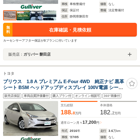
車検
車検整備付
修復
なし
保証
保証付
整備
法定整備付
住所
静岡県磐田市
無
在庫確認・見積依頼
料
カーセンサーアフター保証がBプランに付いています
販売店：
ガリバー 磐田店
トヨタ
プリウス 1.8 A プレミアム E-Four 4WD 純正ナビ 黒革
シート BSM ヘッドアップディスプレイ 100V電源 シート
ヒーター アドバンスドパーク 追従クルーズ クリアランス
販売店保証
車両品質評価書付
購入プラン付
オンライン相談可
360°画像付
ソナー ウインドシールドデアイサー バックモニター ETC
セーフティセンス 禁煙車
支払総額
本体価格
188.
182.
8
2
万円
万円
17,200
通常ローン
月々
円
年式
2016
年
走行
3.6
万km
車検
'27/05
修復
なし