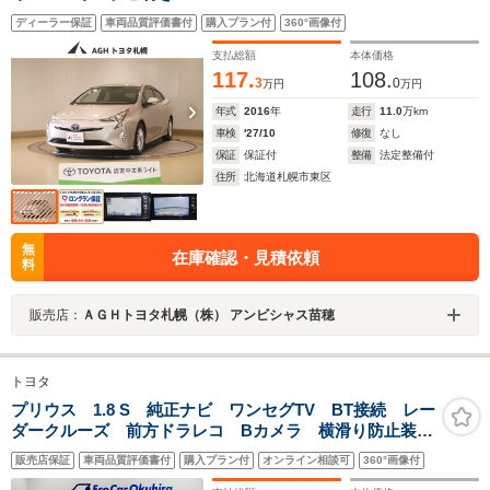
ディーラー保証
車両品質評価書付
購入プラン付
360°画像付
支払総額
本体価格
117.
108.
3
0
万円
万円
年式
2016
年
走行
11.0
万km
車検
'27/10
修復
なし
保証
保証付
整備
法定整備付
住所
北海道札幌市東区
無
在庫確認・見積依頼
料
販売店：
ＡＧＨトヨタ札幌（株） アンビシャス苗穂
トヨタ
プリウス 1.8 S 純正ナビ ワンセグTV BT接続 レー
ダークルーズ 前方ドラレコ Bカメラ 横滑り防止装
置 オートマチックハイビーム ETC2.0 クリアランス
販売店保証
車両品質評価書付
購入プラン付
オンライン相談可
360°画像付
ソナー 純正アルミ スペアキー