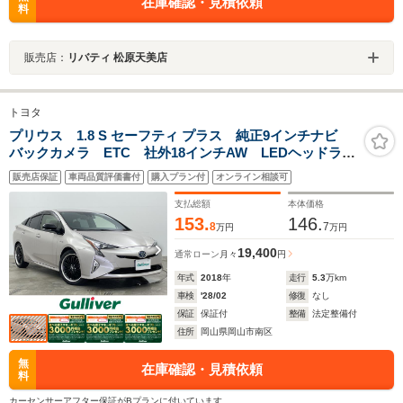
在庫確認・見積依頼
料
販売店：
リバティ 松原天美店
トヨタ
プリウス 1.8 S セーフティ プラス 純正9インチナビ
バックカメラ ETC 社外18インチAW LEDヘッドライ
ト トヨタセーフティーセンス プリクラッシュセーフ
販売店保証
車両品質評価書付
購入プラン付
オンライン相談可
ティ レーンアシスト レーダークルーズコントロー
ル ブラインドスポットモニター
支払総額
本体価格
153.
146.
8
7
万円
万円
19,400
通常ローン
月々
円
年式
2018
年
走行
5.3
万km
車検
'28/02
修復
なし
保証
保証付
整備
法定整備付
住所
岡山県岡山市南区
無
在庫確認・見積依頼
料
カーセンサーアフター保証がBプランに付いています