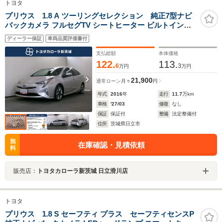
トヨタ
プリウス 1.8 A ツーリングセレクション 純正7型ナビ
バックカメラ フルセグTV シートヒーター ビルトイン
ETC クリアランスソナー
ディーラー保証
車両品質評価書付
支払総額
本体価格
122.
113.
6
3
万円
万円
21,900
通常ローン
月々
円
年式
2016
年
走行
11.7
万km
車検
'27/03
修復
なし
保証
保証付
整備
法定整備付
住所
茨城県日立市
無
在庫確認・見積依頼
料
販売店：
トヨタカローラ新茨城 日立滑川店
トヨタ
プリウス 1.8 S セーフティ プラス セーフティセンスP