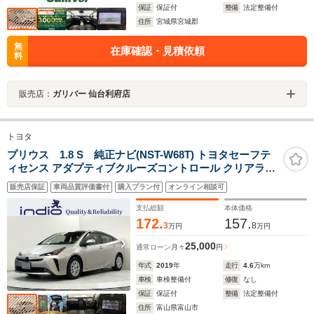
保証
保証付
整備
法定整備付
住所
宮城県宮城郡
無
在庫確認・見積依頼
料
販売店：
ガリバー 仙台利府店
トヨタ
プリウス 1.8 S 純正ナビ(NST-W68T) トヨタセーフテ
ィセンス アダプティブクルーズコントロール クリアラン
スソナー バックモニター ETC スマートキー スペアキー
販売店保証
車両品質評価書付
購入プラン付
オンライン相談可
Bluetooth オートライト 電動格納ミラー LEDヘッドライ
ト
支払総額
本体価格
172.
157.
3
8
万円
万円
25,000
通常ローン
月々
円
年式
2019
年
走行
4.6
万km
車検
車検整備付
修復
なし
保証
保証付
整備
法定整備付
住所
富山県富山市