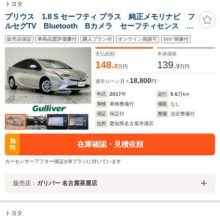
トヨタ
プリウス 1.8 S セーフティ プラス 純正メモリナビ フ
ルセグTV Bluetooth Bカメラ セーフティセンス
LEDライト オートマチックハイビーム 純正15インチ
販売店保証
車両品質評価書付
購入プラン付
オンライン相談可
360°画像付
AW コーナーセンサー レーダークルーズ HUD
ETC 禁煙
支払総額
本体価格
148.
139.
8
9
万円
万円
18,800
通常ローン
月々
円
年式
2017
年
走行
5.6
万km
車検
車検整備付
修復
なし
保証
保証付
整備
法定整備付
住所
愛知県名古屋市港区
無
在庫確認・見積依頼
料
カーセンサーアフター保証がBプランに付いています
販売店：
ガリバー 名古屋茶屋店
トヨタ