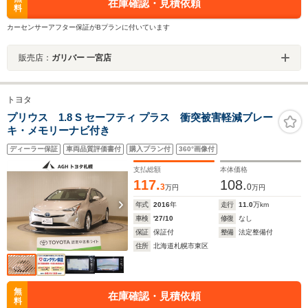
在庫確認・見積依頼
料
カーセンサーアフター保証がBプランに付いています
販売店：
ガリバー 一宮店
トヨタ
プリウス 1.8 S セーフティ プラス 衝突被害軽減ブレー
キ・メモリーナビ付き
ディーラー保証
車両品質評価書付
購入プラン付
360°画像付
支払総額
本体価格
117.
108.
3
0
万円
万円
年式
2016
年
走行
11.0
万km
車検
'27/10
修復
なし
保証
保証付
整備
法定整備付
住所
北海道札幌市東区
無
在庫確認・見積依頼
料