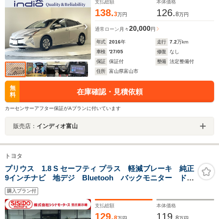
トFUD
支払総額
本体価格
138.
126.
3
8
万円
万円
20,000
通常ローン
月々
円
年式
2016
年
走行
7.2
万km
車検
'27/05
修復
なし
保証
保証付
整備
法定整備付
住所
富山県富山市
無
在庫確認・見積依頼
料
カーセンサーアフター保証がAプランに付いています
販売店：
インディオ富山
トヨタ
プリウス 1.8 S セーフティ プラス 軽減ブレーキ 純正
9インチナビ 地デジ Bluetooh バックモニター ドラ
イブレコーダー アダプティブクルーズコントロール
購入プラン付
LEDライト フォグランプ HUD パーキングアシス
ト ETC 禁煙車
支払総額
本体価格
129.
119.
8
8
万円
万円