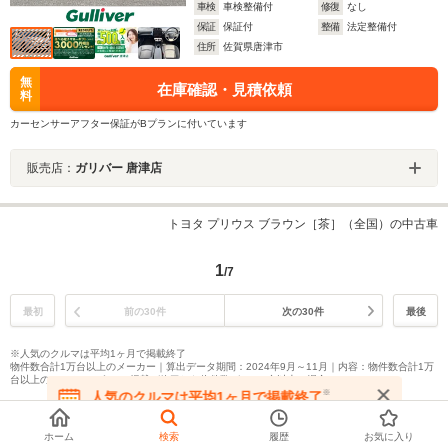
車検
車検整備付
修復
なし
保証
保証付
整備
法定整備付
住所
佐賀県唐津市
無
在庫確認・見積依頼
料
カーセンサーアフター保証がBプランに付いています
販売店：
ガリバー 唐津店
トヨタ プリウス ブラウン［茶］（全国）の中古車
1
/7
最初
前の30件
次の30件
最後
※人気のクルマは平均1ヶ月で掲載終了
物件数合計1万台以上のメーカー｜算出データ期間：2024年9月～11月｜内容：物件数合計1万
台以上のメーカーのうち、掲載が終了した物件数が1,000台以上の場合
※
人気のクルマは平均1ヶ月で掲載終了
在庫が無くなる前にお問い合わせください
ホーム
検索
履歴
お気に入り