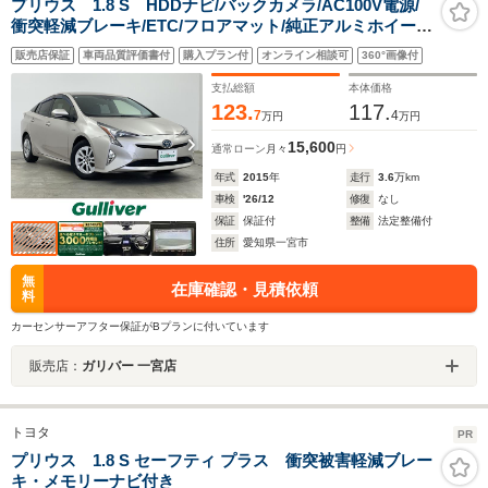
プリウス 1.8 S HDDナビ/バックカメラ/AC100V電源/
衝突軽減ブレーキ/ETC/フロアマット/純正アルミホイー
ル/オートマチックハイビーム/レーダークルーズコントロ
販売店保証
車両品質評価書付
購入プラン付
オンライン相談可
360°画像付
ール/レーンキープアシスト/スマートキー/プッシュスター
ト/AM/FM
支払総額
本体価格
123.
117.
7
4
万円
万円
15,600
通常ローン
月々
円
年式
2015
年
走行
3.6
万km
車検
'26/12
修復
なし
保証
保証付
整備
法定整備付
住所
愛知県一宮市
無
在庫確認・見積依頼
料
カーセンサーアフター保証がBプランに付いています
販売店：
ガリバー 一宮店
トヨタ
PR
プリウス 1.8 S セーフティ プラス 衝突被害軽減ブレー
キ・メモリーナビ付き