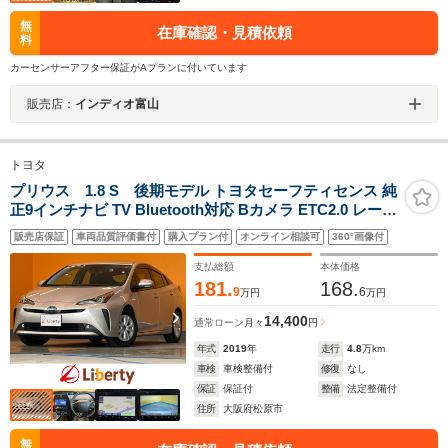
無
在庫確認・見積依頼
料
カーセンサーアフター保証がAプランに付いています
販売店：
インディオ富山
トヨタ
プリウス 1.8 S 後期モデル トヨタセーフティセンス 純
正9インチナビ TV Bluetooth対応 Bカメラ ETC2.0 レーダ
ークルーズコントロール 革巻きステアリング LEDヘッド
販売店保証
車両品質評価書付
購入プラン付
オンライン相談可
360°画像付
ライト フォグライト スマートキー 純正アルミホイール
支払総額
本体価格
181.
168.
9
6
万円
万円
14,400
通常ローン
月々
円
年式
2019
年
走行
4.8
万km
車検
車検整備付
修復
なし
保証
保証付
整備
法定整備付
住所
大阪府松原市
無