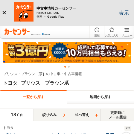
中古車情報カーセンサー
表示
Recruit Co., Ltd.
無料 － Google Play
履歴
お気に入り
メニュー
プリウス・ブラウン［茶］の中古車・中古車情報
トヨタ プリウス ブラウン系
一覧から探す
地図から探す
更新時に
187
絞り込み
並べ替え
台
メール受信
トヨタ
PR