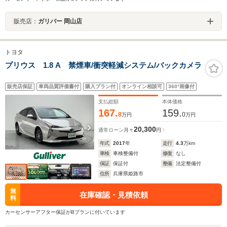
販売店：
ガリバー 岡山店
トヨタ
プリウス 1.8 A 禁煙車/衝突軽減システム/バックカメラ
販売店保証
車両品質評価書付
購入プラン付
オンライン相談可
360°画像付
支払総額
本体価格
167.
159.
8
0
万円
万円
20,300
通常ローン
月々
円
年式
2017
年
走行
4.3
万km
車検
車検整備付
修復
なし
保証
保証付
整備
法定整備付
住所
兵庫県姫路市
無
在庫確認・見積依頼
料
カーセンサーアフター保証がBプランに付いています