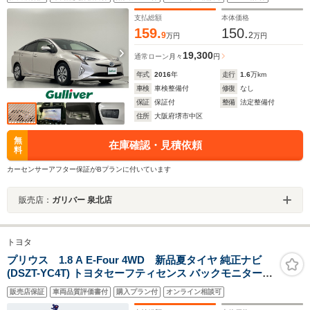
置 純正アルミホイール LEDヘッドライト
支払総額
本体価格
159.
150.
9
2
万円
万円
19,300
通常ローン
月々
円
年式
2016
年
走行
1.6
万km
車検
車検整備付
修復
なし
保証
保証付
整備
法定整備付
住所
大阪府堺市中区
無
在庫確認・見積依頼
料
カーセンサーアフター保証がBプランに付いています
販売店：
ガリバー 泉北店
トヨタ
プリウス 1.8 A E-Four 4WD 新品夏タイヤ 純正ナビ
(DSZT-YC4T) トヨタセーフティセンス バックモニター
ETC ステアリングリモコン LEDヘッドライト クリアラン
販売店保証
車両品質評価書付
購入プラン付
オンライン相談可
スソナー アダプティブクルーズコントロール オートライ