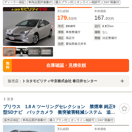
ディーラー保証
車両品質評価書付
購入プラン付
オンライン相談可
360°画像付
支払総額
本体価格
179.
167.
5
0
万円
万円
年式
2018
年
走行
2.9
万km
車検
車検整備付
修復
なし
保証
保証付
整備
法定整備付
住所
愛知県春日井市
無
在庫確認・見積依頼
料
販売店：
トヨタモビリティ中京株式会社 春日井センター
トヨタ
プリウス 1.8 A ツーリングセレクション 禁煙車 純正9
型SDナビ バックカメラ 衝突被害軽減システム 追従
式クルーズコントロール HUD BSM 運転支援 横滑
販売店保証
車両品質評価書付
購入プラン付
オンライン相談可
360°画像付
り防止装置 合皮シート シートヒーター 純正17イン
チアルミホイール ドラレコ
支払総額
本体価格