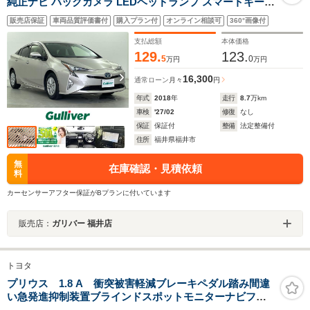
純正ナビ バックカメラ LEDヘッドランプ スマートキー
純正15インチアルミホイール LEDフォグランプ ブラック
販売店保証
車両品質評価書付
購入プラン付
オンライン相談可
360°画像付
ファブリックシート クリアランスソナー パーキングアシ
スト
支払総額
本体価格
129.
123.
5
0
万円
万円
16,300
通常ローン
月々
円
年式
2018
年
走行
8.7
万km
車検
'27/02
修復
なし
保証
保証付
整備
法定整備付
住所
福井県福井市
無
在庫確認・見積依頼
料
カーセンサーアフター保証がBプランに付いています
販売店：
ガリバー 福井店
トヨタ
プリウス 1.8 A 衝突被害軽減ブレーキペダル踏み間違
い急発進抑制装置ブラインドスポットモニターナビフル
セグTVバックカメラETC