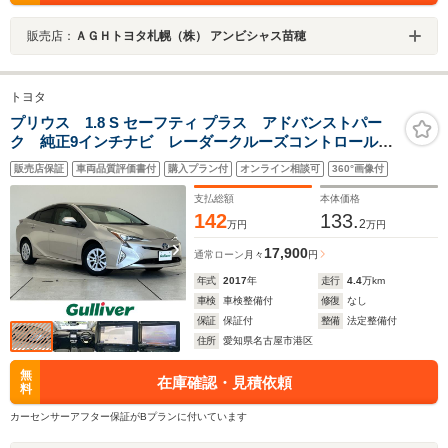
販売店：
ＡＧＨトヨタ札幌（株） アンビシャス苗穂
トヨタ
プリウス 1.8 S セーフティ プラス アドバンストパー
ク 純正9インチナビ レーダークルーズコントロール
バックカメラ HUD コーナーセンサー ETC2.0 LED
販売店保証
車両品質評価書付
購入プラン付
オンライン相談可
360°画像付
ヘッドライト レーンキープ オートハイビーム 衝突
軽減 フルセグ
支払総額
本体価格
142
133.
2
万円
万円
17,900
通常ローン
月々
円
年式
2017
年
走行
4.4
万km
車検
車検整備付
修復
なし
保証
保証付
整備
法定整備付
住所
愛知県名古屋市港区
無
在庫確認・見積依頼
料
カーセンサーアフター保証がBプランに付いています