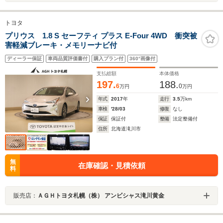
トヨタ
プリウス 1.8 S セーフティ プラス E-Four 4WD 衝突被
害軽減ブレーキ・メモリーナビ付
ディーラー保証
車両品質評価書付
購入プラン付
360°画像付
支払総額
本体価格
197.
188.
6
0
万円
万円
年式
2017
年
走行
3.5
万km
車検
'28/03
修復
なし
保証
保証付
整備
法定整備付
住所
北海道滝川市
無
在庫確認・見積依頼
料
販売店：
ＡＧＨトヨタ札幌（株） アンビシャス滝川黄金