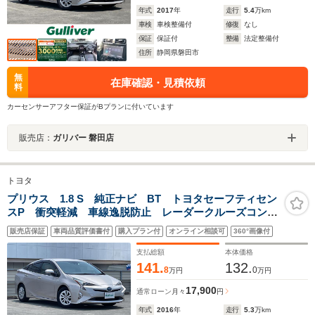
年式
2017
年
走行
5.4
万km
車検
車検整備付
修復
なし
保証
保証付
整備
法定整備付
住所
静岡県磐田市
無
在庫確認・見積依頼
料
カーセンサーアフター保証がBプランに付いています
販売店：
ガリバー 磐田店
トヨタ
プリウス 1.8 S 純正ナビ BT トヨタセーフティセン
スP 衝突軽減 車線逸脱防止 レーダークルーズコント
ロール オートハイビーム オートLED フォグ ス
販売店保証
車両品質評価書付
購入プラン付
オンライン相談可
360°画像付
テアリングリモコン バックカメラ 純正フロアマット
電格ミラー
支払総額
本体価格
141.
132.
8
0
万円
万円
17,900
通常ローン
月々
円
年式
2016
年
走行
5.3
万km