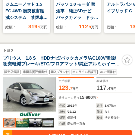
ジムニーノマド 1.5
パッソ 1.0 モーダ 禁
アルトラパン 6
FC 4WD 衝突被害軽
煙車 純正SDナビ
イブリッド G
減システム 禁煙車
バックカメラ ドラレ
コーナーセンサー ス
コ ETC2.0
319
112
1
総額：
.9
万円
総額：
.9
万円
総額：
マートキー LEDヘッ
Bluetooth再生 コー
ド 純正15インチア
ナーセンサー スマー
ルミ 車線逸脱警報
トアシスト オートハ
トヨタ
オートライト オート
イビーム スマートキ
エアコン
ー オートエアコン
プリウス 1.8 S HDDナビ/バックカメラ/AC100V電源/
衝突軽減ブレーキ/ETC/フロアマット/純正アルミホイー
LEDヘッドライト
ル/オートマチックハイビーム/レーダークルーズコントロ
販売店保証
車両品質評価書付
購入プラン付
オンライン相談可
360°画像付
ール/レーンキープアシスト/スマートキー/プッシュスター
ト/AM/FM
支払総額
本体価格
123.
117.
7
4
万円
万円
15,600
通常ローン
月々
円
年式
2015
年
走行
3.6
万km
車検
'26/12
修復
なし
保証
保証付
整備
法定整備付
住所
愛知県一宮市
無