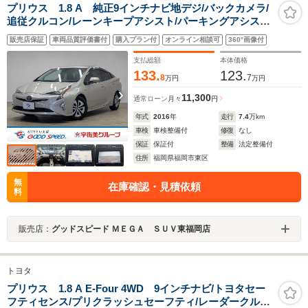
プリウス 1.8 A 純正9インチナビ地デジ/バックカメラ/
追従クルコン/レーンキープアシスト/パーキングアシス
ト/BSM/ETC/HUD/LEDヘッドライト/オートハイビーム/
販売店保証
車両品質評価書付
購入プラン付
オンライン相談可
360°画像付
スマートキー/プッシュスタート
支払総額
本体価格
133.
123.
8
7
万円
万円
11,300
通常ローン
月々
円
年式
2016
年
走行
7.4
万km
車検
車検整備付
修復
なし
保証
保証付
整備
法定整備付
住所
福岡県福岡市東区
無
在庫確認・見積依頼
料
販売店：
グッドスピード ＭＥＧＡ ＳＵＶ東福岡店
トヨタ
プリウス 1.8 A E-Four 4WD 9インチナビ/トヨタセー
フティセンス/プリクラッシュセーフティ/レーダークルー