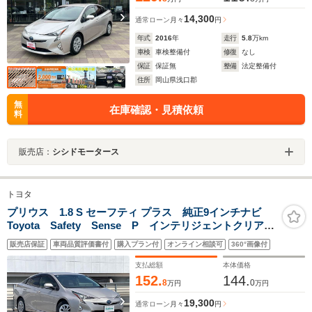
14,300
通常ローン
月々
円
年式
2016
年
走行
5.8
万km
車検
車検整備付
修復
なし
保証
保証無
整備
法定整備付
住所
岡山県浅口郡
無
在庫確認・見積依頼
料
販売店：
シシドモータース
トヨタ
プリウス 1.8 S セーフティ プラス 純正9インチナビ
Toyota Safety Sense P インテリジェントクリアラ
ンスソナー シンプルインテリジェントパーキングアシ
販売店保証
車両品質評価書付
購入プラン付
オンライン相談可
360°画像付
スト カラーヘッドアップディスプレイ ドライブレコ
ーダー
支払総額
本体価格
152.
144.
8
0
万円
万円
19,300
通常ローン
月々
円