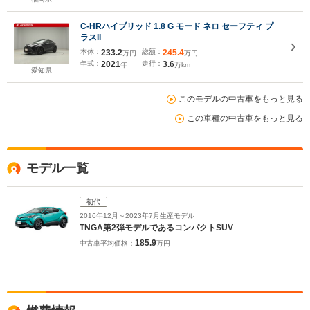
C-HRハイブリッド 1.8 G モード ネロ セーフティ プ
ラスII
本体：
233.2
総額：
245.4
万円
万円
年式：
2021
走行：
3.6
年
万km
愛知県
このモデルの中古車をもっと見る
この車種の中古車をもっと見る
モデル一覧
初代
2016年12月～2023年7月生産モデル
TNGA第2弾モデルであるコンパクトSUV
185.9
中古車平均価格：
万円