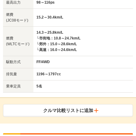
最高出力
98～116ps
燃費
15.2～30.4km/L
(JC08モード)
14.3～25.8km/L
燃費
└市街地：10.8～24.7km/L
(WLTCモード)
└郊外：15.0～28.6km/L
└高速：16.0～24.6km/L
駆動方式
FF/4WD
排気量
1196～1797cc
乗車定員
5名
クルマ比較リストに追加