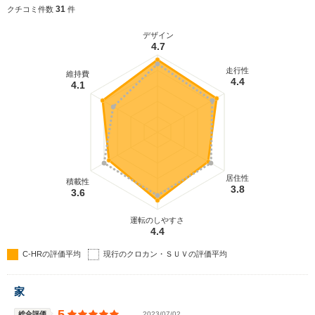
者が4WDとなる。JC08モード燃費も優れており、
31
クチコミ件数
件
前者は30.2km/L、後者は15.4km/Lを実現。いずれも
エコカー減税の対象となっている（2016.12）
デザイン
4.7
走行性
維持費
4.4
4.1
居住性
積載性
3.8
3.6
運転のしやすさ
4.4
C-HRの評価平均
現行のクロカン・ＳＵＶの評価平均
家
5
総合評価
2023/07/02