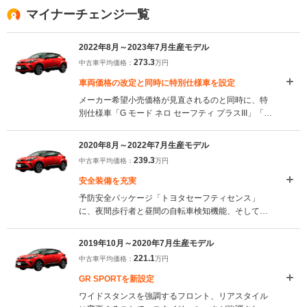
マイナーチェンジ一覧
2022年8月～2023年7月生産モデル
273.3
中古車平均価格：
万円
車両価格の改定と同時に特別仕様車を設定
メーカー希望小売価格が見直されるのと同時に、特
別仕様車「G モード ネロ セーフティ プラスIII」「G-
T モード ネロ セーフティ プラスIII」が設定された。
（2022.8）
2020年8月～2022年7月生産モデル
239.3
中古車平均価格：
万円
安全装備を充実
予防安全パッケージ「トヨタセーフティセンス」
に、夜間歩行者と昼間の自転車検知機能、そして右
左折時に対向方向から横断してくる歩行者も加えた
プリクラッシュセーフティが搭載された。さらに、
2019年10月～2020年7月生産モデル
トヨタにおいて国内初となる「緊急時操舵支援機
221.1
中古車平均価格：
万円
能」なども追加され、安全運転支援機能が充実され
た。（2020.8）
GR SPORTを新設定
ワイドスタンスを強調するフロント、リアスタイル