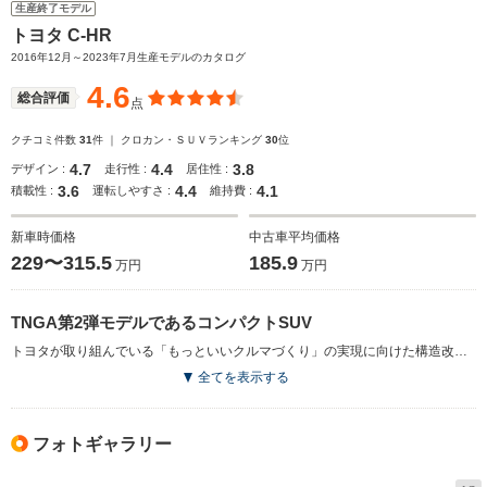
生産終了モデル
トヨタ C-HR
2016年12月～2023年7月生産モデルのカタログ
4.6
総合評価
点
クチコミ件数
31
件 ｜ クロカン・ＳＵＶランキング
30
位
4.7
4.4
3.8
デザイン :
走行性 :
居住性 :
3.6
4.4
4.1
積載性 :
運転しやすさ :
維持費 :
新車時価格
中古車平均価格
229〜315.5
185.9
万円
万円
TNGA第2弾モデルであるコンパクトSUV
トヨタが取り組んでいる「もっといいクルマづくり」の実現に向けた構造改革である、TNGAの第2号車として登場したコンパクトSUV。TNGA第1号車のプリウスとプラットフォームを共通にしながらも、独自の味付けが与えられた。エクステリアはスピード感あるキャビン形状、彫刻的な面造形など、独創的なスタイルが追求されている。エンジンは最高出力98ps＋72ps（モーター）を発生する1.8Lのハイブリッドと、同116psを発生する1.2Lのダウンサイジングターボが用意された。駆動方式は前者がFFで後者が4WDとなる。JC08モード燃費も優れており、前者は30.2km/L、後者は15.4km/Lを実現。いずれもエコカー減税の対象となっている（2016.12）
全てを表示する
フォトギャラリー