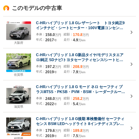
このモデルの中古車
C-HRハイブリッド 1.8 Gレザーシート トヨタ純正9
インチナビ・シートヒーター・100V電源コンセン
ト・追従式クルーズコントロール
本体：
158.0
総額：
170.8
万円
万円
年式：
2017
走行：
4.9
年
万km
大阪府
C-HRハイブリッド 1.8 G新品タイヤ/モデリスタエア
ロ/純正 SDナビ/トヨタセーフティセンス/シートヒー
ター 前席/車線逸脱防止支援システム/シート ハーフレ
本体：
197.2
総額：
208.9
万円
万円
ザー/ドライブレコーダー 前後/ヘッドランプ LED
年式：
2019
走行：
7.9
年
万km
佐賀県
C-HRハイブリッド 1.8 G モード ネロ セーフティ プ
ラスIIITSS・PKSB・PVM・BSM・レーダークルー
ズ・ETC・バックカメラ・ドラレコ・シートヒータ
本体：
248.0
総額：
258.2
万円
万円
ー・ナノイー
年式：
2022
走行：
5.4
年
万km
滋賀県
C-HRハイブリッド 1.8 G後期 車検整備付 セーフティ
センス BSM LEDヘッドライト 8インチディスプレイ
オーディオ/BT フォグ オートライト ETC バックモニ
本体：
179.6
総額：
189.8
万円
万円
ター スマートキー×2 プッシュスタート ステリモ ミラ
年式：
2019
走行：
7.5
年
万km
ーウィンカー
福岡県