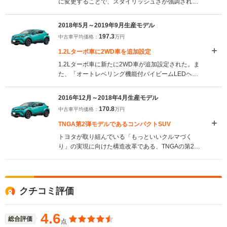
に変更することで、スタイリッシュさが強調され
た。また、1.2Lターボに6速iMT車が設定されるな
ど、ラインナップの充実が図られた。さらに
2018年5月～2019年9月生産モデル
TOYOTA GAZOO Racingにより、ボディ剛性の強化
197.3
中古車平均価格：
万円
や、足回りに専用チューンが施された「GR
SPORT」が新たに設定された。（2019.10）
1.2Lターボ車に2WD車を追加設定
1.2Lターボ車に新たに2WD車が追加設定された。ま
た、「オートレベリング機能付バイビームLEDヘッ
ドランプ」、「LEDクリアランスランプ」、「LED
シーケンシャルターンランプ」、「LEDデイライ
2016年12月～2018年4月生産モデル
ト」を含む、すべての光源をLED化した大型ヘッド
170.8
中古車平均価格：
万円
ランプが一部グレードを除き装備された。
（2018.5）
TNGA第2弾モデルであるコンパクトSUV
トヨタが取り組んでいる「もっといいクルマづく
り」の実現に向けた構造改革である、TNGAの第2号
車として登場したコンパクトSUV。TNGA第1号車の
プリウスとプラットフォームを共通にしながらも、
独自の味付けが与えられた。エクステリアはスピー
ド感あるキャビン形状、彫刻的な面造形など、独創
クチコミ評価
的なスタイルが追求されている。エンジンは最高出
力98ps＋72ps（モーター）を発生する1.8Lのハイブ
リッドと、同116psを発生する1.2Lのダウンサイジ
4.6
総合評価
点
ングターボが用意された。駆動方式は前者がFFで後