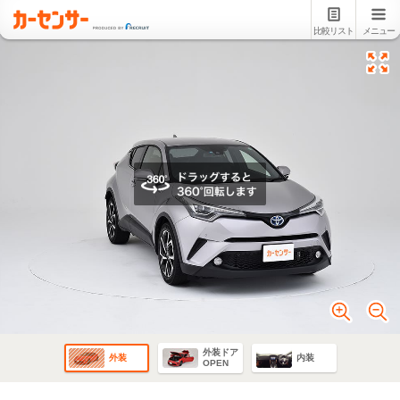
比較リスト
メニュー
外装ドア
外装
内装
OPEN