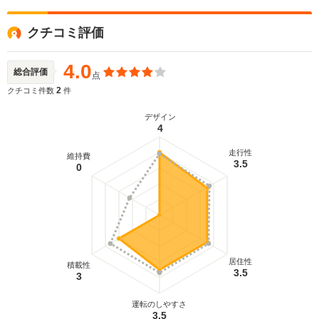
クチコミ評価
4.0
総合評価
点
2
クチコミ件数
件
デザイン
4
走行性
維持費
3.5
0
居住性
積載性
3.5
3
運転のしやすさ
3.5