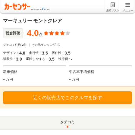
比較リスト
メニュー
マーキュリー モントクレア
4.0
総合評価
点
クチコミ件数
2
件 ｜ その他ランキング
-
位
4.0
3.5
3.5
デザイン :
走行性 :
居住性 :
3.0
3.5
-
積載性 :
運転しやすさ :
維持費 :
新車価格
中古車平均価格
-
-
万円
万円
近くの販売店でこのクルマを探す
クチコミ