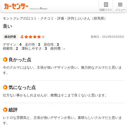
比較リスト
メニュー
モントクレアの口コミ・クチコミ・評価・評判 | ぶいさん（群馬県）
良い
4
総合評価
投稿日：
2013
年
03
月
26
日
4
3
3
デザイン :
走行性 :
居住性 :
2
3
-
積載性 :
運転しやすさ :
維持費 :
良かった点
今のクルマにはない、主張が強いデザインが良い。魅力的なクルマだと思いま
す。
気になった点
仕方ない事かもしれませんが、燃費はそこまで良くないと思います。
総評
レトロな雰囲気と、主張が強いデザインが良い。素晴らしいクルマだと思いま
す。