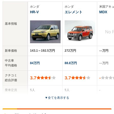
ホンダ
ホンダ
米国アキ
HR-V
エレメント
MDX
基本情報
新車価格
143.1～192.5万円
272万円
‐‐‐万円
中古車
84万円
88.8万円
‐‐‐万円
平均価格
クチコミ
3.7
3.7
-
総合評価
乗車定員
5人
5人
-
▼
全てを表示する
ドア数
3～5ドア
5ドア
5ドア
全高
全高