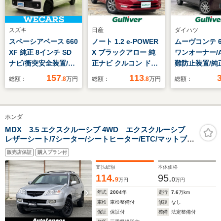
スズキ
日産
ダイハツ
スペーシアベース 660
ノート 1.2 e-POWER
ムーヴコンテ 66
XF 純正 8インチ SD
X ブラックアロー 純
ワンオーナー/A
ナビ/衝突安全装置/電
正ナビ クルコン ドラ
難防止装置/純
動スライドドア/シー
レコ レーンキープ
ディオ(FM/AM/
157
113
総額：
.8
万円
総額：
.8
万円
総額：
トヒーター 前席/車線
アイドリング
逸脱防止支援システ
プ/ハロゲンラ
ム/ドライブレコーダ
ッドライトレ
ホンダ
ー 前後/ヘッドランプ
ー/電動格納ミ
LED/Bluetooth接
外アルミホイー
MDX 3.5 エクスクルーシブ 4WD エクスクルーシブ
レザーシート/7シーター/シートヒーター/ETC/マットブラ
続/ETC
正フロアマット
ックホイール/フルオートエアコン/パワーシート/ガラスサ
車
販売店保証
購入プラン付
ンルーフ/キーレス
支払総額
本体価格
114.
95.
9
0
万円
万円
年式
2004
年
走行
7.6
万km
車検
車検整備付
修復
なし
保証
保証付
整備
法定整備付