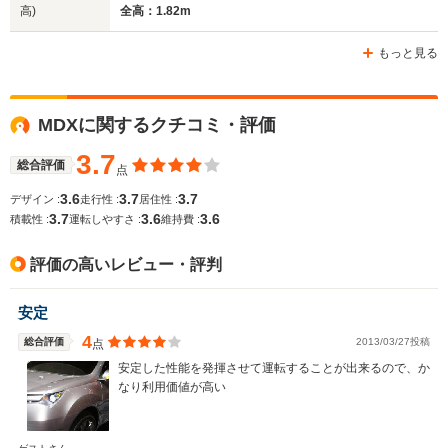
高)
全高：1.82m
もっと見る
MDXに関するクチコミ・評価
3.7
総合評価
点
3.6
3.7
3.7
デザイン :
走行性 :
居住性 :
3.7
3.6
3.6
積載性 :
運転しやすさ :
維持費 :
評価の高いレビュー・評判
安定
4
総合評価
2013/03/27投稿
点
安定した性能を発揮させて運転することが出来るので、か
なり利用価値が高い