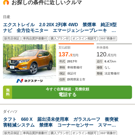
お探しの条件に近しいクルマ
1.58m～1.59m
1.79m
-
日産
エクストレイル 2.0 20X 2列車 4WD 禁煙車 純正9型
全幅
全幅
ナビ 全方位モニター エマージェンシーブレーキ 後
サイズ
1.7m
1.82m
-
全長
全長
席モニター プロパイロット デジタルミラー ETC
(全長x全幅x全高)
4m～4.1m
4.3m
販売店保証
車両品質評価書付
購入プラン付
オンライン相談可
360°画像付
シートヒーター LEDヘッド フォグ オートライト
オートエアコン ドラレコ
支払総額
本体価格
137.
120.
9
6
万円
万円
年式
2017
年
走行
6.4
万km
ホイールベース
ホイールベース
ホイー
-m
-m
車検
車検整備付
修復
なし
保証
保証付
整備
法定整備付
住所
静岡県富士市
今すぐ在庫確認・見積依頼
無
電話する
料
WLTCモード
-
-
-
燃費
ダイハツ
タフト 660 X 届出済未使用車 ガラスルーフ 衝突被
害軽減システム 禁煙車 コーナーセンサー スマート
排気量
1590cc
2354cc
3500cc
キー LEDヘッド 純正15インチアルミ オートライト
販売店保証
車両品質評価書付
購入プラン付
オンライン相談可
360°画像付