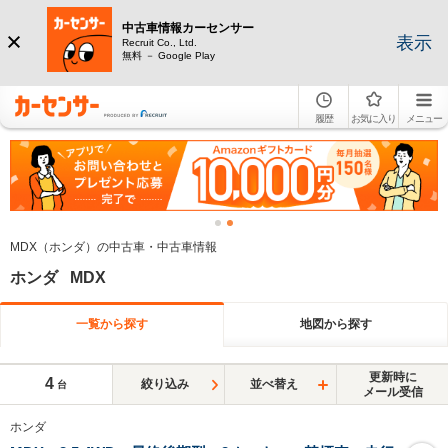
中古車情報カーセンサー
表示
Recruit Co., Ltd.
無料 － Google Play
履歴
お気に入り
メニュー
MDX（ホンダ）の中古車・中古車情報
ホンダ MDX
一覧から探す
地図から探す
更新時に
4
絞り込み
並べ替え
台
メール受信
ホンダ