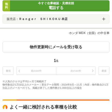
今すぐ在庫確認・見積依頼
無
電話する
料
販売店：
Ｒａｎｇｅｒ ＳＨＩＫＯＫＵ 本店
ホンダ MDX（全国）の中古車
物件更新時にメールを受け取る
1
/1
最初
前の30件
次の30件
最後
※人気のクルマは平均1ヶ月で掲載終了
物件数合計1万台以上のメーカー｜算出データ期間：2024年9月～11月｜内容：物件数合計1万
台以上のメーカーのうち、掲載が終了した物件数が1,000台以上の場合
よく一緒に検討される車種を比較