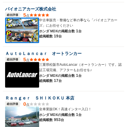
パイオニアカーズ株式会社
5
総合評価
点
中古車販売・整備など車の事なら「パイオニアカー
ズ」にお任せください
1
ホンダ MDXの
掲載台数
台
19
総掲載数
台
ＡｕｔｏＬａｎｃａｒ オートランカー
5
総合評価
点
三重県松阪市AutoLancar（オートランカー）です。認
証工場完備、アフターもお任せを♪
1
ホンダ MDXの
掲載台数
台
17
総掲載数
台
Ｒａｎｇｅｒ ＳＨＩＫＯＫＵ 本店
0
総合評価
点
全車業販OK！高速インター入口！
1
ホンダ MDXの
掲載台数
台
953
総掲載数
台