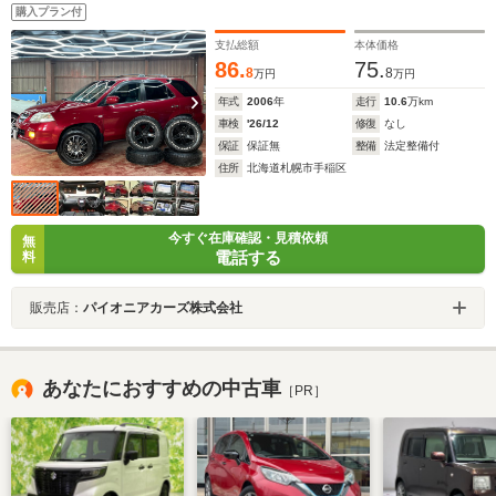
レッサー交換済 3列シート
購入プラン付
支払総額
本体価格
86.
75.
8
8
万円
万円
年式
2006
年
走行
10.6
万km
車検
'26/12
修復
なし
保証
保証無
整備
法定整備付
住所
北海道札幌市手稲区
今すぐ在庫確認・見積依頼
無
電話する
料
販売店：
パイオニアカーズ株式会社
あなたにおすすめの中古車
［PR］