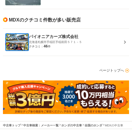
MDXのクチコミ件数が多い販売店
パイオニアカーズ株式会社
北海道札幌市手稲区手稲前田５７１－５
46
クチコミ：
件
ページトップへ
中古車トップ
中古車検索：メーカー一覧
ホンダの中古車
全国のホンダ
MDXの中古車