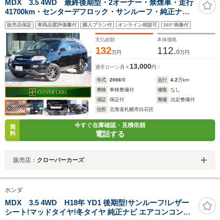
MDX 3.5 4WD 最終後期型・2オーナー・禁煙車・走行
41700km・センターデフロック・サンルーフ・純正ナ
ビ・Bカメラ・ETC・クルコン・電動シート・ルーフレー
販売店保証
車両品質評価書付
購入プラン付
オンライン相談可
360°画像付
ル・レイズ18インチ・デュアルマフラー
支払総額
本体価格
132
112.
0
万円
万円
13,000
通常ローン
月々
円
年式
2006
年
走行
4.2
万km
車検
車検整備付
修復
なし
保証
保証付
整備
法定整備付
住所
北海道札幌市白石区
今すぐ在庫確認・見積依頼
無
電話する
料
販売店：
クローバーカーズ
ホンダ
MDX 3.5 4WD H18年 YD1 後期型!サンルーフ!レザー
シート!マッドタイヤ!冬タイヤ 純正ナビ エアコンコンプ