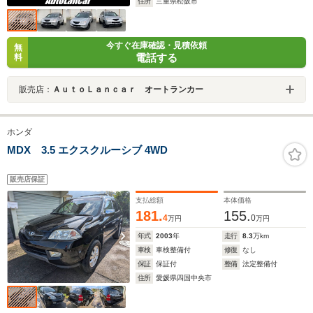
住所
三重県松阪市
今すぐ在庫確認・見積依頼
無
電話する
料
販売店：
ＡｕｔｏＬａｎｃａｒ オートランカー
ホンダ
MDX 3.5 エクスクルーシブ 4WD
販売店保証
支払総額
本体価格
181.
155.
4
0
万円
万円
年式
2003
年
走行
8.3
万km
車検
車検整備付
修復
なし
保証
保証付
整備
法定整備付
住所
愛媛県四国中央市