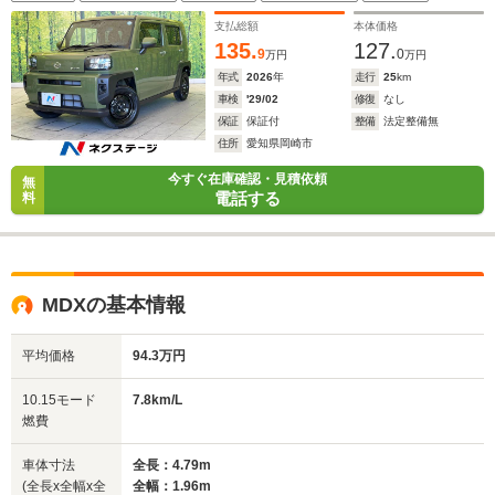
駆動方式
FF、4WD
4WD
4WD
支払総額
本体価格
135.
127.
9
0
万円
万円
年式
2026
年
走行
25
km
車検
'29/02
修復
なし
保証
保証付
整備
法定整備無
住所
愛知県岡崎市
今すぐ在庫確認・見積依頼
無
電話する
料
MDXの基本情報
平均価格
94.3万円
10.15モード
7.8km/L
燃費
車体寸法
全長：4.79m
(全長x全幅x全
全幅：1.96m