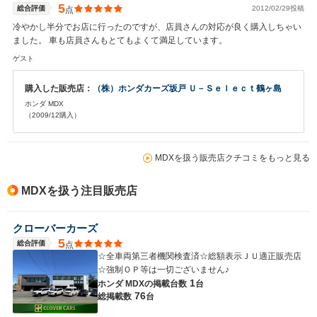
5
総合評価
2012/02/29投稿
点
冷やかし半分でお店に行ったのですが、店員さんの対応が良く購入しちゃい
ました。 車も店員さんもとてもよくて満足しています。
ゲスト
購入した販売店：
（株）ホンダカーズ坂戸 Ｕ－Ｓｅｌｅｃｔ鶴ヶ島
ホンダ MDX
（2009/12購入）
MDXを扱う販売店クチコミをもっと見る
MDXを扱う注目販売店
クローバーカーズ
5
総合評価
点
☆全車両第三者機関検査済☆総額表示ＪＵ適正販売店
☆強制ＯＰ等は一切ございません♪
1
ホンダ MDXの
掲載台数
台
76
総掲載数
台