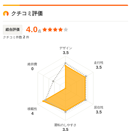
クチコミ評価
4.0
総合評価
点
2
クチコミ件数
件
デザイン
3.5
走行性
維持費
3.5
0
居住性
積載性
3.5
4
運転のしやすさ
3.5