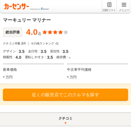
比較リスト
メニュー
マーキュリー マリナー
4.0
総合評価
点
クチコミ件数
2
件 ｜ その他ランキング
-
位
3.5
3.5
3.5
デザイン :
走行性 :
居住性 :
4.0
3.5
-
積載性 :
運転しやすさ :
維持費 :
新車価格
中古車平均価格
-
-
万円
万円
近くの販売店でこのクルマを探す
クチコミ