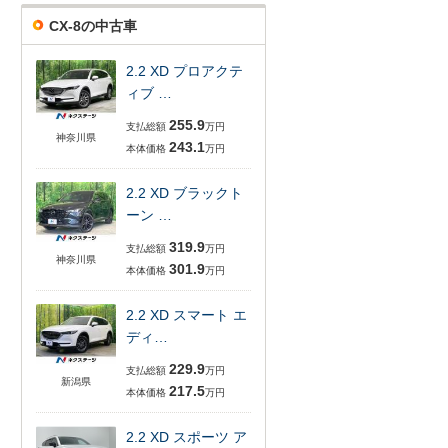
CX-8の中古車
2.2 XD プロアクテ
ィブ …
255.9
支払総額
万円
神奈川県
243.1
本体価格
万円
2.2 XD ブラックト
ーン …
319.9
支払総額
万円
神奈川県
301.9
本体価格
万円
2.2 XD スマート エ
ディ…
229.9
支払総額
万円
新潟県
217.5
本体価格
万円
2.2 XD スポーツ ア