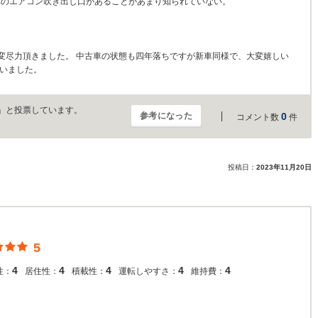
元のエアコン吹き出し口があることがあまり知られていない。
変尽力頂きました。 中古車の状態も四年落ちですが新車同様で、大変嬉しい
ざいました。
」と投票しています。
参考になった
0
コメント数
件
投稿日：
2023年11月20日
5
4
4
4
4
4
性：
居住性：
積載性：
運転しやすさ：
維持費：