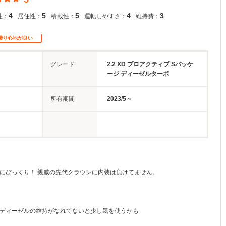
4
5
5
4
3
性：
居住性：
積載性：
運転しやすさ：
維持費：
乗り心地が良い
グレード
2.2 XD プロアクティブ Sパッケ
ージ ディーゼルターボ
所有期間
2023/5～
感にびっくり！ 親戚の先代クラウンに内装は負けてません。
とディーゼルの維持がなれてないと少し気を使うかも