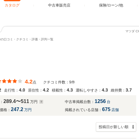
カタログ
中古車販売店
保険/ローン/他
マツダ 
-8の口コミ・クチコミ・評価・評判一覧
4.2
点
クチコミ件数：9件
2
4.0
4.2
4.3
4.3
3.7
走行性：
居住性：
積載性：
運転しやすさ：
維持費：
289.4〜511
1256
：
万円
中古車掲載台数：
台
247.2
675
価格：
万円
掲載されている店舗：
店舗