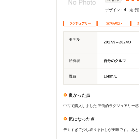
4
デザイン：
走行
ラグジュアリー
室内が広い
モデル
2017/9～2024/3
所有者
自分のクルマ
燃費
16km/L
良かった点
中古で購入しました 圧倒的ラグジュアリー
気になった点
デカすぎて少し取りまわしが美味です。 あ