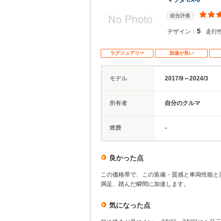
マツダ CX-8
総合評価
5
デザイン：
走行
ラグジュアリー
加速が良い
モデル
2017/9～2024/3
所有者
自分のクルマ
燃費
-
良かった点
この価格帯で、この装備・質感と車両性能と
満足、踏んだ瞬間に加速します。
気になった点