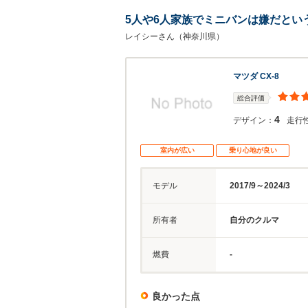
5人や6人家族でミニバンは嫌だとい
レイシーさん（神奈川県）
マツダ CX-8
総合評価
4
デザイン：
走行
室内が広い
乗り心地が良い
モデル
2017/9～2024/3
所有者
自分のクルマ
燃費
-
良かった点