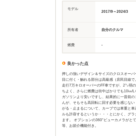
モデル
2017/9～2024/3
所有者
自分のクルマ
燃費
-
良かった点
押しの強いデザイン＆サイズのクロスオーバ
目に付く・触れる部分は高級感（庶民目線で
走行7万キロオーバーのFF車ですが、2㌧
ちよく、さらに燃費は街中ばかりでも10㎞/
ガソリンより安いですし、結果的に一昔前の
んが、そもそも高回転に回す必要を感じない
がる・止まるについて、カーブでは車重と車
ルも許容するというか・・・とにかく、グラ
ます。 オプションの360°ビューカメラが
等、お節介機能付き。