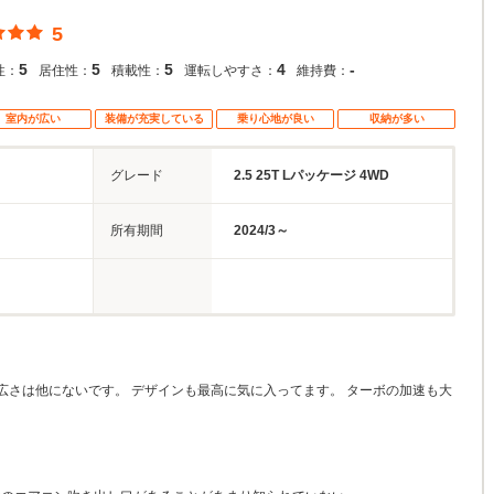
5
5
5
5
4
-
性：
居住性：
積載性：
運転しやすさ：
維持費：
室内が広い
装備が充実している
乗り心地が良い
収納が多い
グレード
2.5 25T Lパッケージ 4WD
所有期間
2024/3～
広さは他にないです。 デザインも最高に気に入ってます。 ターボの加速も大