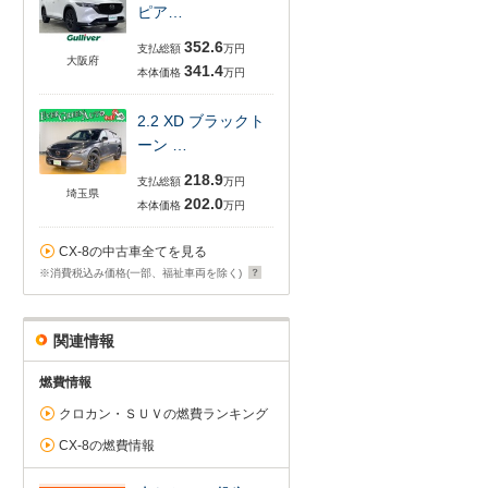
ピア…
352.6
支払総額
万円
大阪府
341.4
本体価格
万円
2.2 XD ブラックト
ーン …
218.9
支払総額
万円
埼玉県
202.0
本体価格
万円
CX-8の中古車全てを見る
※消費税込み価格(一部、福祉車両を除く)
関連情報
燃費情報
クロカン・ＳＵＶの燃費ランキング
CX-8の燃費情報