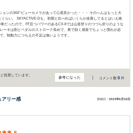
ョンの360°ビューカメラがあって心底良かった・・・ そのへんはもっと大
くらい。 SKYACTIVE-Dも、初期と比べればいくらか改善してるとはいえ維
D車だったので、FF且つパワーのあるCX-8では山道登りのつづら折りのような
ブレーキは割とペダルのストローク長めで、奥で効く感覚でちょっと慣れが必
ので、制動力につちえの不足は無いようです。
」と投票しています。
参考になった
0
コメント数
件
ュアリー感
投稿日：
2023年6月16日
5