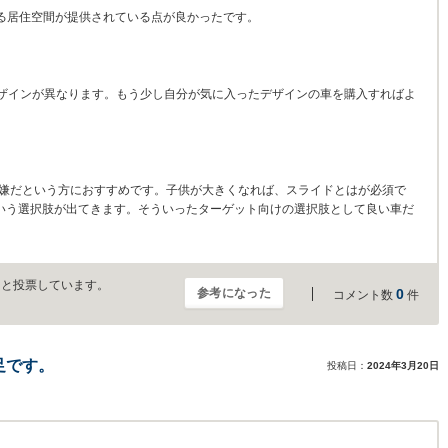
せる居住空間が提供されている点が良かったです。
ザインが異なります。もう少し自分が気に入ったデザインの車を購入すればよ
は嫌だという方におすすめです。子供が大きくなれば、スライドとはが必須で
V という選択肢が出てきます。そういったターゲット向けの選択肢として良い車だ
」と投票しています。
参考になった
0
コメント数
件
足です。
投稿日：
2024年3月20日