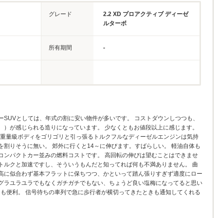
グレード
2.2 XD プロアクティブ ディーゼ
ルターボ
所有期間
-
ーSUVとしては、年式の割に安い物件が多いです。 コストダウンしつつも、
。）が感じられる造りになっています。 少なくともお値段以上に感じます。
弱の重量級ボディをゴリゴリと引っ張るトルクフルなディーゼルエンジンは気持
Lを割りそうに無い。 郊外に行くと14～に伸びます。すばらしい。 軽油自体も
コンパクトカー並みの燃料コストです。 高回転の伸びは望むことはできませ
トルクと加速ですし、そういうもんだと知ってれば何も不満ありません。 曲
高に似合わず基本フラットに保ちつつ、かといって踏ん張りすぎず適度にロー
グラユラユラでもなくガチガチでもない、ちょうど良い塩梅になってると思い
とても便利。 信号待ちの車列で急に歩行者が横切ってきたときも通知してくれる