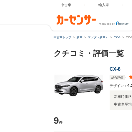
中古車
輸入車
中古車トップ
新車
マツダ（新車）
CX-8
CX
クチコミ・評価一覧
CX-8
総合評価
4.
デザイン：
新車時価格
中古車平均
9
件