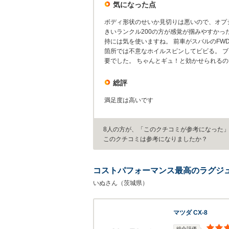
気になった点
ボディ形状のせいか見切りは悪いので、オプシ
きいランクル200の方が感覚が掴みやすかった
持には気を使いますね。 前車がスバルのFW
箇所では不意なホイルスピンしてビビる。 
要でした。 ちゃんとギュ！と効かせられる
総評
満足度は高いです
8人の方が、「このクチコミが参考になった
このクチコミは参考になりましたか？
コストパフォーマンス最高のラグジ
いぬさん（茨城県）
マツダ CX-8
総合評価