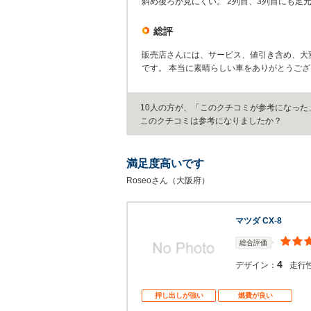
斜め後ろが見にくい。 2列目、3列目にも足
総評
販売店さんには、サービス、値引き含め、大
です。 本当に素晴らしい車をありがとうご
10人の方が、「このクチコミが参考になった
このクチコミは参考になりましたか？
満足度高いです
Roseoさん（大阪府）
マツダ CX-8
総合評価
4
デザイン：
走行
押し出しが強い
燃費が良い