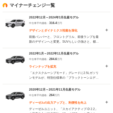
マイナーチェンジ一覧
2022年12月～2024年3月生産モデル
316.4
中古車平均価格：
万円
デザインとダイナミクス性能を深化
前後バンパーと、フロントグリル、前後ランプを最
新のデザインへと変更。SUVらしい力強さと、都会
的でエレガントな美しさの融合が図られた。また、
車両構造技術「スカイアクティブビークルアーキテ
2022年1月～2022年11月生産モデル
クチャー」の考えが取り入れられ、揺れの軽減、快
284.6
中古車平均価格：
万円
適性の向上が実現された。3列目乗車時の後方からの
衝突安全性能の確保など、安全性能も向上してい
ラインナップを拡充
る。（2022.12）
「エクスクルーシブモード」グレードに2.5Lガソリ
ンモデルが、特別仕様車の「ブラックトーンエディ
ション」グレードに2.5Lガソリンターボモデルが追
加設定された。（2021.12）
2020年12月～2021年11月生産モデル
264
中古車平均価格：
万円
ディーゼルの出力アップと、利便性を向上
ディーゼルユニット、「スカイアクティブ-D 2.2」