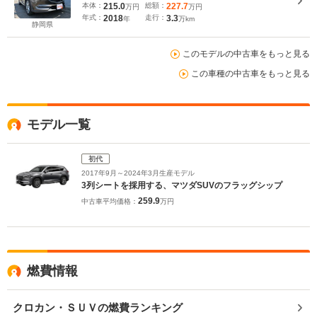
360°ビュー・モニター+フロントパーキングセンサー
本体：
215.0
総額：
227.7
万円
万円
年式：
2018
走行：
3.3
年
万km
静岡県
このモデルの中古車をもっと見る
この車種の中古車をもっと見る
モデル一覧
初代
2017年9月～2024年3月生産モデル
3列シートを採用する、マツダSUVのフラッグシップ
259.9
中古車平均価格：
万円
燃費情報
クロカン・ＳＵＶの燃費ランキング