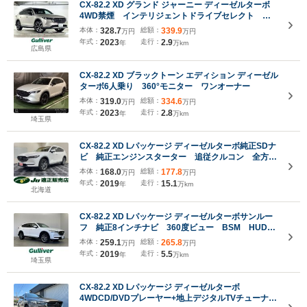
CX-82.2 XD グランド ジャーニー ディーゼルターボ
4WD禁煙 インテリジェントドライブセレクト ア
ドバンスドスマートシティブレーキサポート アダプ
本体：
328.7
総額：
339.9
万円
万円
ティブLEDヘッドライト 360度ビューモニター マ
年式：
2023
走行：
2.9
年
万km
ツダコネクト パワーバックドア シートヒーター
広島県
ETC
CX-82.2 XD ブラックトーン エディション ディーゼル
ターボ6人乗り 360°モニター ワンオーナー
本体：
319.0
総額：
334.6
万円
万円
年式：
2023
走行：
2.8
年
万km
埼玉県
CX-82.2 XD Lパッケージ ディーゼルターボ純正SDナ
ビ 純正エンジンスターター 追従クルコン 全方位
カメラ TV CD DVD パワーバックドア BSM
本体：
168.0
総額：
177.8
万円
万円
コーナーセンサー リアシートヒーター レーンキー
年式：
2019
走行：
15.1
年
万km
ピング
北海道
CX-82.2 XD Lパッケージ ディーゼルターボサンルー
フ 純正8インチナビ 360度ビュー BSM HUD
黒レザーシート BOSE シティブレーキサポート
本体：
259.1
総額：
265.8
万円
万円
レーダークルーズ シートヒーター ステアリングヒ
年式：
2019
走行：
5.5
年
万km
ーター 純正アルミホイール LEDライト
埼玉県
CX-82.2 XD Lパッケージ ディーゼルターボ
4WDCD/DVDプレーヤー+地上デジタルTVチューナー