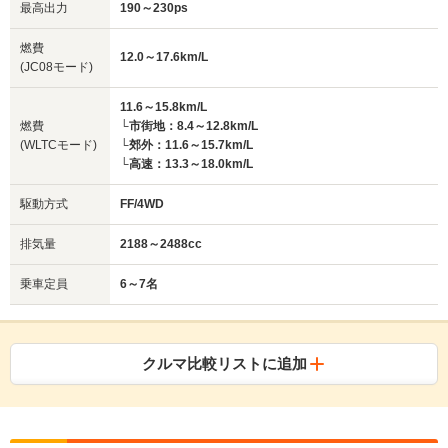
最高出力
190～230ps
燃費
12.0～17.6km/L
(JC08モード)
11.6～15.8km/L
燃費
└市街地：8.4～12.8km/L
(WLTCモード)
└郊外：11.6～15.7km/L
└高速：13.3～18.0km/L
駆動方式
FF/4WD
排気量
2188～2488cc
乗車定員
6～7名
クルマ比較リストに追加