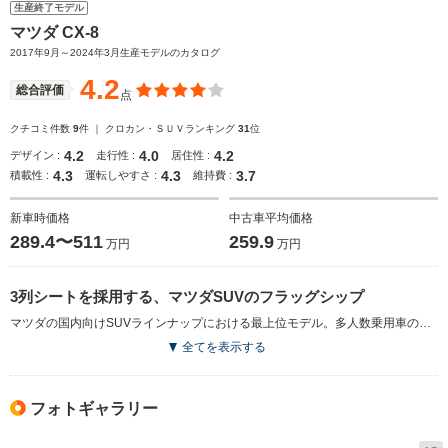
生産終了モデル
マツダ CX-8
2017年9月～2024年3月生産モデルのカタログ
4.2
総合評価
点
クチコミ件数
9
件 ｜ クロカン・ＳＵＶランキング
31
位
4.2
4.0
4.2
デザイン :
走行性 :
居住性 :
4.3
4.3
3.7
積載性 :
運転しやすさ :
維持費 :
新車時価格
中古車平均価格
289.4〜511
259.9
万円
万円
3列シートを採用する、マツダSUVのフラッグシップ
マツダの国内向けSUVラインナップにおける最上位モデル。多人数乗用車の新たな選択肢としてメーカーが提案する、3列シートクロスオーバーSUVに仕立てられた。2列目シートの仕様違いにより、最大6人または7人の乗車が可能。身長170cmの人でも無理なく快適に過ごせる3列目シートが実現された。多様なシートアレンジはもちろんのこと、1列目から3列目まで全員が会話を楽しみながら移動できる静粛性が与えられている。エンジンは進化したクリーンディーゼルのスカイアクティブD2.2を採用。出力向上を図りながら、6速ATとの組み合わせでWLTCモード15.8km/L（2WD）、15.4km/L（4WD）と優れた燃費性能も実現している（2017.12）
全てを表示する
フォトギャラリー