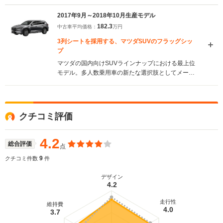
G2.5T」と、同190ps／252N・mを発生する、2.5L
直噴ガソリンエンジン、「スカイアクティブG2.5」
2017年9月～2018年10月生産モデル
搭載車を設定。また、衝突回避軽減ブレーキの性能
182.3
中古車平均価格：
万円
向上など、各部に手が加えられている。
（2018.11）
3列シートを採用する、マツダSUVのフラッグシッ
プ
マツダの国内向けSUVラインナップにおける最上位
モデル。多人数乗用車の新たな選択肢としてメーカ
ーが提案する、3列シートクロスオーバーSUVに仕
立てられた。2列目シートの仕様違いにより、最大6
人または7人の乗車が可能。身長170cmの人でも無
理なく快適に過ごせる3列目シートが実現された。多
クチコミ評価
様なシートアレンジはもちろんのこと、1列目から3
列目まで全員が会話を楽しみながら移動できる静粛
性が与えられている。エンジンは進化したクリーン
4.2
総合評価
点
ディーゼルのスカイアクティブD2.2を採用。出力向
上を図りながら、6速ATとの組み合わせでWLTCモー
9
クチコミ件数
件
ド15.8km/L（2WD）、15.4km/L（4WD）と優れた
燃費性能も実現している（2017.12）
デザイン
4.2
走行性
維持費
4.0
3.7