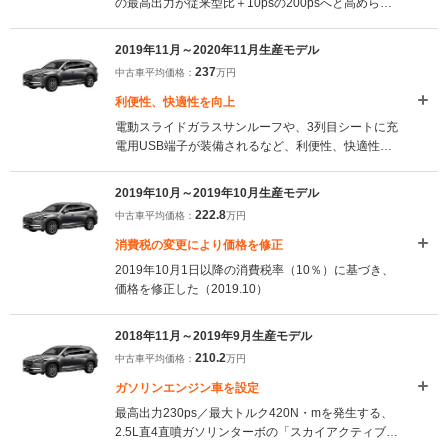
の最高出力が従来型比＋10psの200psへと高められ
た。また、アクセルペダルの操作力の最適化も図ら
れ、加減速のコントロールが改善されている。同時
2019年11月～2020年11月生産モデル
に全モデルのセンターディスプレイを大型化、マツ
237
中古車平均価格：
万円
ダコネクティッドサービスの導入など利便性も高め
られた。（2020.12）
利便性、快適性を向上
電動スライドガラスサンルーフや、3列目シートに充
電用USB端子が装備されるなど、利便性、快適性を
向上。また、塗布型制振材が採用され、雨粒がルー
フをたたくことで発生する騒音を低減させるなど、
2019年10月～2019年10月生産モデル
上質感も高められている。サブトランクの容量拡大
222.8
中古車平均価格：
万円
をはじめとする小変更も加えられた。（2019.11）
消費税の変更により価格を修正
2019年10月1日以降の消費税率（10％）に基づき、
価格を修正した（2019.10）
2018年11月～2019年9月生産モデル
210.2
中古車平均価格：
万円
ガソリンエンジン車を設定
最高出力230ps／最大トルク420N・mを発生する、
2.5L直4直噴ガソリンターボの「スカイアクティブ