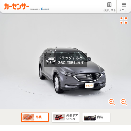
比較リスト
メニュー
外装ドア
外装
内装
OPEN