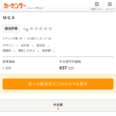
比較リスト
メニュー
ＭＧ A
-
総合評価
点
クチコミ件数
-
件 ｜ その他ランキング
-
位
-
-
-
デザイン :
走行性 :
居住性 :
-
-
-
積載性 :
運転しやすさ :
維持費 :
新車価格
中古車平均価格
-
637
万円
万円
近くの販売店でこのクルマを探す
中古車