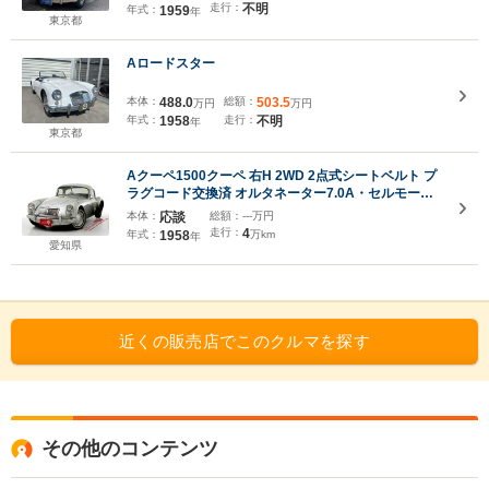
走行：
不明
年式：
1959
年
東京都
Aロードスター
本体：
488.0
総額：
503.5
万円
万円
年式：
1958
走行：
不明
年
東京都
Aクーペ1500クーペ 右H 2WD 2点式シートベルト プ
ラグコード交換済 オルタネーター7.0A・セルモータ
ー装着
本体：
応談
総額：
---万円
走行：
4
年式：
1958
万km
年
愛知県
近くの販売店でこのクルマを探す
その他のコンテンツ