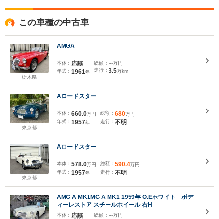
この車種の中古車
AMGA
本体：
応談
総額：
---万円
走行：
3.5
年式：
1961
万km
年
栃木県
Aロードスター
本体：
660.0
総額：
680
万円
万円
年式：
1957
走行：
不明
年
東京都
Aロードスター
本体：
578.0
総額：
590.4
万円
万円
年式：
1957
走行：
不明
年
東京都
AMG A MK1MG A MK1 1959年 O.Eホワイト ボデ
ィーレストア スチールホイール 右H
本体：
応談
総額：
---万円