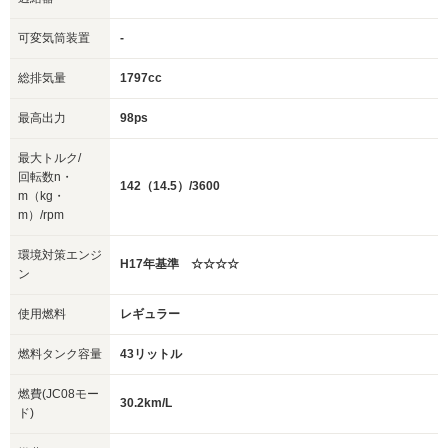
可変気筒装置
-
総排気量
1797cc
最高出力
98ps
最大トルク/
回転数n・
142（14.5）/3600
m（kg・
m）/rpm
環境対策エンジ
H17年基準 ☆☆☆☆
ン
使用燃料
レギュラー
燃料タンク容量
43リットル
燃費(JC08モー
30.2km/L
ド)