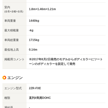
室内
1.8m×1.46m×1.21m
(全長×全幅×全高)
車両重量
1440kg
最大積載量
-kg
車両総重量
1715kg
最低地上高
0.14m
掲載用コメント
※2017年8月2日発売のモデルからボディカラーにツート
ーンのボディカラーを設定して発売
エンジン
エンジン型式
2ZR-FXE
種類
直列4気筒DOHC
過給器
-