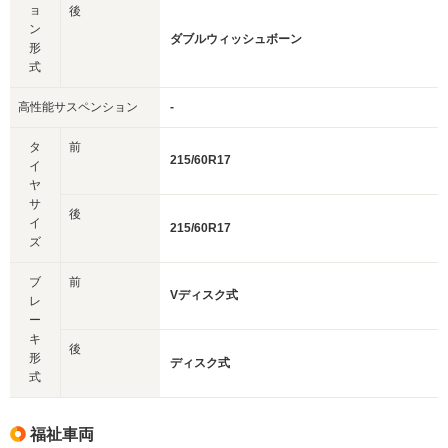
ョ
後
ン
ダブルウィッシュボーン
形
式
高性能サスペンション
-
タ
前
215/60R17
イ
ヤ
サ
後
イ
215/60R17
ズ
ブ
前
Vディスク式
レ
ー
キ
後
形
ディスク式
式
福祉車両