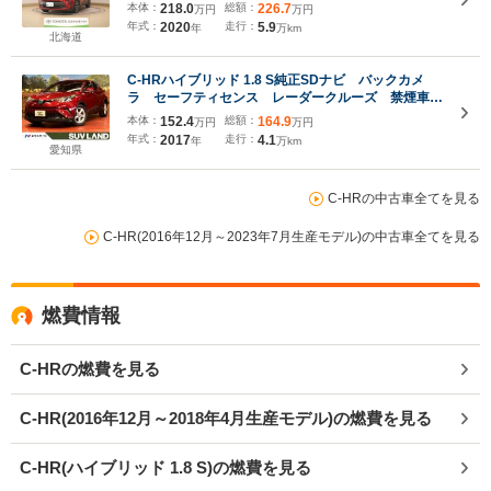
本体：
218.0
総額：
226.7
万円
万円
年式：
2020
走行：
5.9
年
万km
北海道
C-HRハイブリッド 1.8 S純正SDナビ バックカメ
ラ セーフティセンス レーダークルーズ 禁煙車
ドラレコ コーナーセンサー スマートキー ビルト
本体：
152.4
総額：
164.9
万円
万円
インETC 純正17インチアルミ 車線逸脱警報 オー
年式：
2017
走行：
4.1
年
万km
トライト
愛知県
C-HRの中古車全てを見る
C-HR(2016年12月～2023年7月生産モデル)の中古車全てを見る
燃費情報
C-HRの燃費を見る
C-HR(2016年12月～2018年4月生産モデル)の燃費を見る
C-HR(ハイブリッド 1.8 S)の燃費を見る