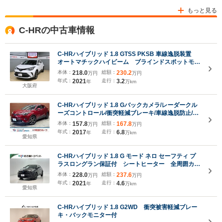
もっと見る
C-HRの中古車情報
C-HRハイブリッド 1.8 GTSS PKSB 車線逸脱装置
オートマチックハイビーム ブラインドスポットモニ
ター パノラミックビューモニター ETC
本体：
218.0
総額：
230.2
万円
万円
年式：
2021
走行：
3.2
年
万km
大阪府
C-HRハイブリッド 1.8 Gバックカメラ/レーダークル
ーズコントロール/衝突軽減ブレーキ/車線逸脱防止/ブ
ラインドスポットモニター/オートハイビーム/ETC
本体：
157.8
総額：
167.8
万円
万円
年式：
2017
走行：
6.8
年
万km
愛知県
C-HRハイブリッド 1.8 G モード ネロ セーフティ プ
ラスロングラン保証付 シートヒーター 全周囲カメ
ラ ナビ ディスプレイオーディオ ドラレコ
本体：
228.0
総額：
237.6
万円
万円
年式：
2021
走行：
4.6
年
万km
愛知県
C-HRハイブリッド 1.8 G2WD 衝突被害軽減ブレー
キ・バックモニター付