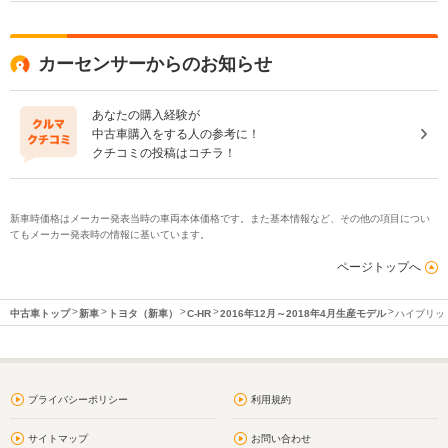
カーセンサーからのお知らせ
あなたの購入経験が
中古車購入をする人の参考に！
クチコミの投稿はコチラ！
新車時価格はメーカー発表当時の車両本体価格です。また基本情報など、その他の項目につい
てもメーカー発表時の情報に基いています。
ページトップへ
中古車トップ
新車
トヨタ（新車）
C-HR
2016年12月～2018年4月生産モデル
ハイブリッド 
プライバシーポリシー
利用規約
サイトマップ
お問い合わせ