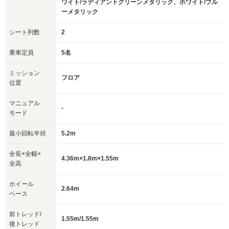
ワイト/ラディアントグリーンメタリック、ホワイト/ブル
ーメタリック
シート列数
2
乗車定員
5名
ミッション
フロア
位置
マニュアル
-
モード
最小回転半径
5.2m
全長×全幅×
4.36m×1.8m×1.55m
全高
ホイール
2.64m
ベース
前トレッド/
1.55m/1.55m
後トレッド