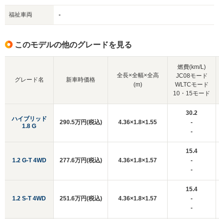
福祉車両
-
このモデルの他のグレードを見る
燃費(km/L)
全長×全幅×全高
JC08モード
グレード名
新車時価格
(m)
WLTCモード
10・15モード
30.2
ハイブリッド
290.5万円(税込)
4.36×1.8×1.55
-
1.8 G
-
15.4
1.2 G-T 4WD
277.6万円(税込)
4.36×1.8×1.57
-
-
15.4
1.2 S-T 4WD
251.6万円(税込)
4.36×1.8×1.57
-
-