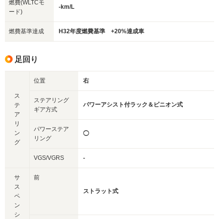
燃費(WLTCモ
-km/L
ード)
燃費基準達成
H32年度燃費基準 +20%達成車
足回り
位置
右
ス
ステアリング
パワーアシスト付ラック＆ピニオン式
テ
ギア方式
ア
リ
パワーステア
ン
◯
リング
グ
VGS/VGRS
-
サ
前
ス
ストラット式
ペ
ン
シ