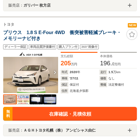
販売店：
ガリバー 枚方店
トヨタ
NEW
プリウス 1.8 S E-Four 4WD 衝突被害軽減ブレーキ・
メモリーナビ付き
ディーラー保証
車両品質評価書付
購入プラン付
360°画像付
支払総額
本体価格
205
196.
0
万円
万円
年式
2020
年
走行
1.5
万km
車検
'27/11
修復
なし
保証
保証付
整備
法定整備付
住所
北海道夕張郡
無
在庫確認・見積依頼
料
販売店：
ＡＧＨトヨタ札幌（株） アンビシャス由仁