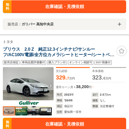
無
在庫確認・見積依頼
料
販売店：
ガリバー 高知中央店
トヨタ
プリウス 2.0 Z 純正12.3インチナビ/サンルー
フ/AC100V電源/全方位カメラ/シートヒーター/シートベン
チレーション/ステアリングヒーター/パワーバックド/ デ
販売店保証
車両品質評価書付
購入プラン付
オンライン相談可
360°画像付
ジタルインナーミラー/ワイヤレス充電/パワーシート/純正
アルミホイール
支払総額
本体価格
329.
323.
7
6
万円
万円
38,200
通常ローン
月々
円
年式
2023
年
走行
2.0
万km
車検
'26/09
修復
なし
保証
保証付
整備
法定整備付
住所
愛知県一宮市
無
在庫確認・見積依頼
料