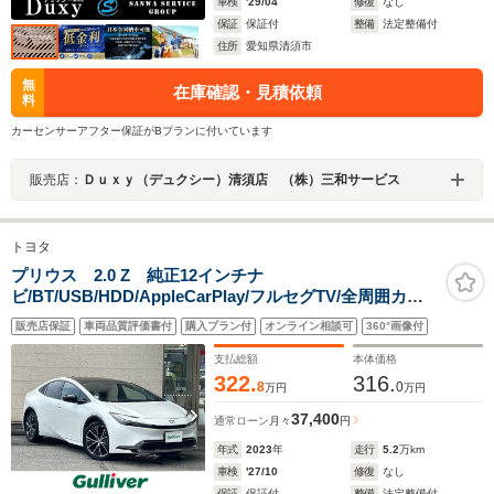
車検
'29/04
修復
なし
保証
保証付
整備
法定整備付
住所
愛知県清須市
無
在庫確認・見積依頼
料
カーセンサーアフター保証がBプランに付いています
販売店：
Ｄｕｘｙ（デュクシー）清須店 （株）三和サービス
トヨタ
プリウス 2.0 Z 純正12インチナ
ビ/BT/USB/HDD/AppleCarPlay/フルセグTV/全周囲カメ
ラ/ETC2.0/レーダークルーズコントロール/前後コーナー
販売店保証
車両品質評価書付
購入プラン付
オンライン相談可
360°画像付
センサー/デジタルインナーミラー
支払総額
本体価格
322.
316.
8
0
万円
万円
37,400
通常ローン
月々
円
年式
2023
年
走行
5.2
万km
車検
'27/10
修復
なし
保証
保証付
整備
法定整備付