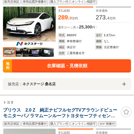
販売店保証
車両品質評価書付
購入プラン付
オンライン相談可
イビーム 車線逸脱警報 オートライト オートエアコ
ン
支払総額
本体価格
289.
273.
9
4
万円
万円
25,300
通常ローン
月々
円
年式
2023
年
走行
1.2
万km
車検
車検整備付
修復
なし
保証
保証付
整備
法定整備付
住所
三重県桑名市
無
在庫確認・見積依頼
料
販売店：
ネクステージ 桑名店
トヨタ
プリウス 2.0 Z 純正ナビフルセグTVアラウンドビュー
モニターパノラマムーンルーフトヨタセーフティセンス
デジタルインナーミラー革巻きステアリング・ステアリ
販売店保証
車両品質評価書付
購入プラン付
オンライン相談可
360°画像付
ングスイッチ・ステアリングヒーターLEDヘッドライト
支払総額
本体価格