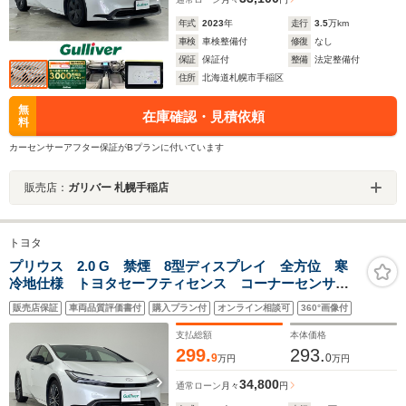
年式
2023
年
走行
3.5
万km
車検
車検整備付
修復
なし
保証
保証付
整備
法定整備付
住所
北海道札幌市手稲区
無
在庫確認・見積依頼
料
カーセンサーアフター保証がBプランに付いています
販売店：
ガリバー 札幌手稲店
トヨタ
プリウス 2.0 G 禁煙 8型ディスプレイ 全方位 寒
冷地仕様 トヨタセーフティセンス コーナーセンサー
前後 USB ETC2.0 AC100V ブラインドスポットモ
販売店保証
車両品質評価書付
購入プラン付
オンライン相談可
360°画像付
ニター レーダークルーズコントロール LEDライト
支払総額
本体価格
299.
293.
9
0
万円
万円
34,800
通常ローン
月々
円