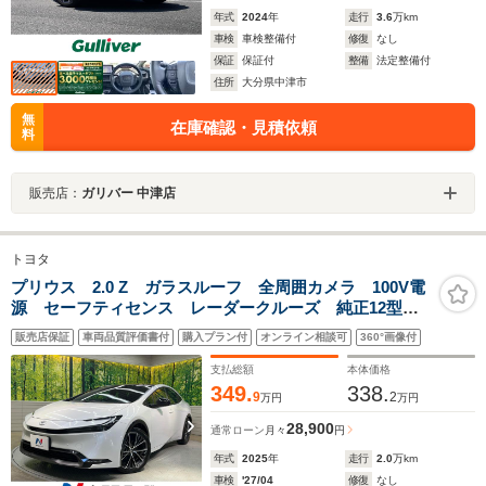
年式
2024
年
走行
3.6
万km
車検
車検整備付
修復
なし
保証
保証付
整備
法定整備付
住所
大分県中津市
無
在庫確認・見積依頼
料
販売店：
ガリバー 中津店
トヨタ
プリウス 2.0 Z ガラスルーフ 全周囲カメラ 100V電
源 セーフティセンス レーダークルーズ 純正12型デ
ィスプレイ 禁煙車 電動リアゲート 合皮シート シ
販売店保証
車両品質評価書付
購入プラン付
オンライン相談可
360°画像付
ートエアコン パワーシート ドラレコ コーナーセン
サー
支払総額
本体価格
349.
338.
9
2
万円
万円
28,900
通常ローン
月々
円
年式
2025
年
走行
2.0
万km
車検
'27/04
修復
なし