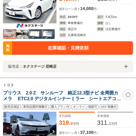
14,000
通常ローン
月々
円
年式
2019
年
走行
7.3
万km
車検
車検整備付
修復
なし
保証
保証付
整備
法定整備付
住所
兵庫県尼崎市
無
在庫確認・見積依頼
料
販売店：
ネクステージ 尼崎店
トヨタ
プリウス 2.0 Z サンルーフ 純正12.3型ナビ 全周囲カ
メラ ETC2.0 デジタルインナーミラー シートエアコン
TVキャンセラー HDMI レーダークルーズコントロール
販売店保証
車両品質評価書付
購入プラン付
オンライン相談可
360°画像付
ブラインドスポットモニター コーナーセンサー セーフテ
ィセンス
支払総額
本体価格
319.
311.
8
1
万円
万円
37,100
通常ローン
月々
円