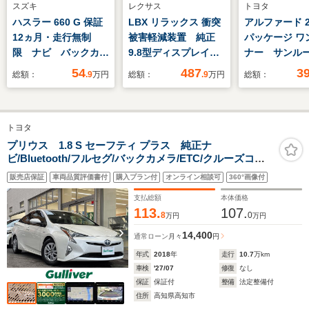
スズキ
レクサス
トヨタ
ハスラー 660 G 保証
LBX リラックス 衝突
アルファード 2.
12ヵ月・走行無制
被害軽減装置 純正
パッケージ ワ
限 ナビ バックカメ
9.8型ディスプレイ
ナー サンル
ラ 電格ミラー スマ
全周囲カメラ 電動リ
ジタルインナ
54
487
3
総額：
.9
万円
総額：
.9
万円
総額：
ートキー PUSHスタ
アゲート 駐車支援シ
ー フルセグ
ート
ステム ステアリング
ーナビ DV
ヒーター パワーシー
ミュージック
トヨタ
ト ブラインドスポッ
ー接続可 後
トモニター レーダー
ー バックカ
プリウス 1.8 S セーフティ プラス 純正ナ
ビ/Bluetooth/フルセグ/バックカメラ/ETC/クルーズコン
クルーズ 純正18イ
突被害軽減シ
トロール/トヨタセーフティーセンス/クルーズコントロー
ンチアルミ
ETC ドラレ
販売店保証
車両品質評価書付
購入プラン付
オンライン相談可
360°画像付
ル/レーンキープアシスト/オートマチックハイビーム/純正
フロアマット
支払総額
本体価格
113.
107.
8
0
万円
万円
14,400
通常ローン
月々
円
年式
2018
年
走行
10.7
万km
車検
'27/07
修復
なし
保証
保証付
整備
法定整備付
住所
高知県高知市