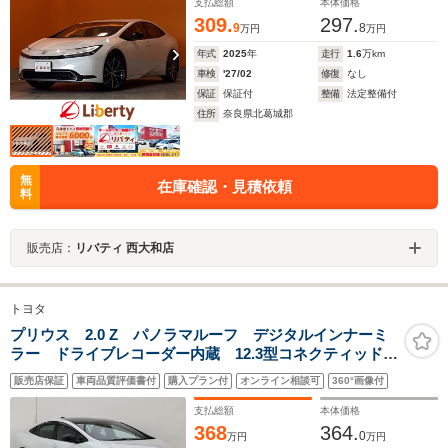
支払総額
本体価格
309.
297.
9
8
万円
万円
年式
2025
年
走行
1.6
万km
車検
'27/02
修復
なし
保証
保証付
整備
法定整備付
住所
奈良県北葛城郡
無
在庫確認・見積依頼
料
販売店：
リバティ 西大和店
トヨタ
プリウス 2.0 Z パノラマルーフ デジタルインナーミ
ラー ドライブレコーダー内蔵 12.3型コネクティッドナ
ビゲーション パノラミックビューモニター ブライン
販売店保証
車両品質評価書付
購入プラン付
オンライン相談可
360°画像付
ドスポットモニター ステアリングヒーター 19インチ
アルミホイール
支払総額
本体価格
368
364.
0
万円
万円