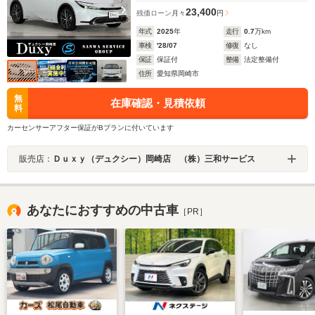
23,400
残価ローン
月々
円
年式
2025
年
走行
0.7
万km
車検
'28/07
修復
なし
保証
保証付
整備
法定整備付
住所
愛知県岡崎市
無
在庫確認・見積依頼
料
カーセンサーアフター保証がBプランに付いています
販売店：
Ｄｕｘｙ（デュクシー）岡崎店 （株）三和サービス
あなたにおすすめの中古車
［PR］