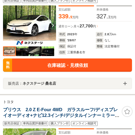
販売店保証
車両品質評価書付
購入プラン付
オンライン相談可
正19AW トヨタセーフティセンス レーダークルーズ
禁煙車
支払総額
本体価格
339.
327.
9
3
万円
万円
27,700
通常ローン
月々
円
年式
2023
年
走行
2.8
万km
車検
'28/07
修復
なし
保証
保証付
整備
法定整備付
住所
三重県桑名市
無
在庫確認・見積依頼
料
販売店：
ネクステージ 桑名店
トヨタ
プリウス 2.0 Z E-Four 4WD ガラスルーフ/ディスプレ
イオーディオ+ナビ12.3インチ/デジタルインナーミラー/
トヨタセーフティセンス/エアーシート 前席/全方位モニタ
販売店保証
車両品質評価書付
購入プラン付
オンライン相談可
ー/車線逸脱防止支援システム/シート 合皮
支払総額
本体価格