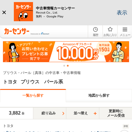
中古車情報カーセンサー
表示
Recruit Co., Ltd.
無料 － Google Play
履歴
お気に入り
メニュー
プリウス・パール［真珠］の中古車・中古車情報
トヨタ プリウス パール系
一覧から探す
地図から探す
更新時に
3,882
絞り込み
並べ替え
台
メール受信
トヨタ
PR