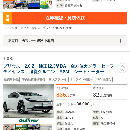
住所
兵庫県姫路市
無
在庫確認・見積依頼
料
カーセンサーアフター保証がBプランに付いています
販売店：
ガリバー 姫路中地店
トヨタ
プリウス 2.0 Z 純正12.3型DA 全方位カメラ セーフ
ティセンス 追従クルコン BSM シートヒーター パ
ワーシート シートベンチレーション シートメモリ
販売店保証
車両品質評価書付
購入プラン付
オンライン相談可
360°画像付
ー 社外ドラレコ 社外フロアマット PBD LED
AHB
支払総額
本体価格
335.
329.
8
3
万円
万円
38,900
通常ローン
月々
円
年式
2024
年
走行
1.6
万km
車検
'27/04
修復
なし
保証
保証付
整備
法定整備付
住所
神奈川県平塚市