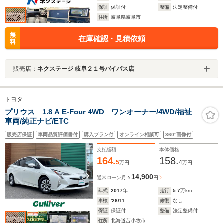
保証
保証付
整備
法定整備付
住所
岐阜県岐阜市
無
在庫確認・見積依頼
料
販売店：
ネクステージ 岐阜２１号バイパス店
トヨタ
プリウス 1.8 A E-Four 4WD ワンオーナー/4WD/福祉
車両/純正ナビ/ETC
販売店保証
車両品質評価書付
購入プラン付
オンライン相談可
360°画像付
支払総額
本体価格
164.
158.
5
4
万円
万円
14,900
通常ローン
月々
円
年式
2017
年
走行
5.7
万km
車検
'26/11
修復
なし
保証
保証付
整備
法定整備付
住所
北海道苫小牧市