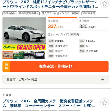
プリウス 2.0 Z 純正12.3インチナビ/ブラックレザーシ
ート/ブラインドスポットモニター/全周囲カメラ/電動リア
ゲート/シートヒーター/エアシート/パワーシート/トヨタ
販売店保証
車両品質評価書付
購入プラン付
オンライン相談可
360°画像付
セーフティセンス/トヨタチームメイト/フルセグTV/禁煙
車
支払総額
本体価格
337.
330.
8
6
万円
万円
39,200
通常ローン
月々
円
年式
2024
年
走行
1.5
万km
車検
車検整備付
修復
なし
保証
保証付
整備
法定整備付
住所
千葉県柏市
無
在庫確認・見積依頼
料
販売店：
ガリバー 柏店
トヨタ
プリウス 2.0 G 全周囲カメラ 衝突被害軽減システ
ム 禁煙車 コーナーセンサー スマートキー LEDヘ
ッド ビルトインETC 純正19インチアルミ オートハ