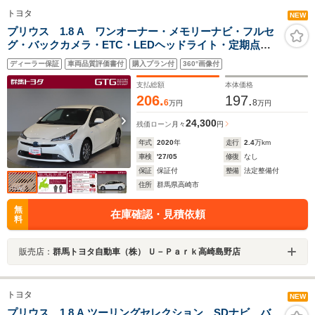
トヨタ
NEW
プリウス 1.8 A ワンオーナー・メモリーナビ・フルセ
グ・バックカメラ・ETC・LEDヘッドライト・定期点検
記録簿・DVD再生・CD・衝突被害軽減ブレーキ・横滑り
ディーラー保証
車両品質評価書付
購入プラン付
360°画像付
防止装置・レーンキープアシスト・アクセル踏み間違い
防止装置
支払総額
本体価格
206.
197.
6
8
万円
万円
24,300
残価ローン
月々
円
年式
2020
年
走行
2.4
万km
車検
'27/05
修復
なし
保証
保証付
整備
法定整備付
住所
群馬県高崎市
無
在庫確認・見積依頼
料
販売店：
群馬トヨタ自動車（株） Ｕ－Ｐａｒｋ高崎島野店
トヨタ
NEW
プリウス 1.8 A ツーリングセレクション SDナビ バ