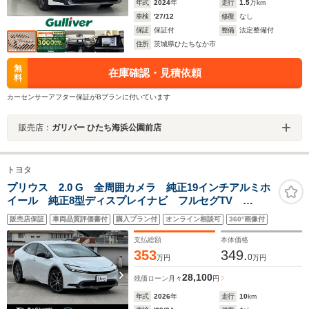
年式
2024
年
走行
1.5
万km
車検
'27/12
修復
なし
保証
保証付
整備
法定整備付
住所
茨城県ひたちなか市
無
在庫確認・見積依頼
料
カーセンサーアフター保証がBプランに付いています
販売店：
ガリバー ひたち海浜公園前店
トヨタ
プリウス 2.0 G 全周囲カメラ 純正19インチアルミホ
イール 純正8型ディスプレイナビ フルセグTV
ETC2.0 レーダークルーズコントロール ブラインドス
販売店保証
車両品質評価書付
購入プラン付
オンライン相談可
360°画像付
ポットモニター AC100V電源 LEDヘッド TFT液晶メ
ーター 済車 USBポート
支払総額
本体価格
353
349.
0
万円
万円
28,100
残価ローン
月々
円
年式
2026
年
走行
10
km