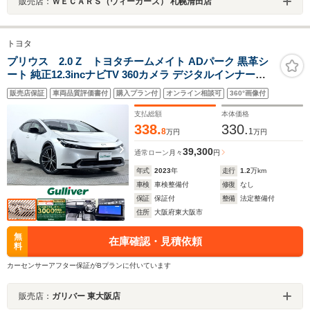
販売店：
ＷＥＣＡＲＳ（ウィーカーズ） 札幌清田店
トヨタ
プリウス 2.0 Z トヨタチームメイト ADパーク 黒革シ
ート 純正12.3incナビTV 360カメラ デジタルインナーミ
ラー パワーシート/ヒーター/エアコン 電動リアゲート レ
販売店保証
車両品質評価書付
購入プラン付
オンライン相談可
360°画像付
ーダークルコン 衝突軽減ブレーキ レーンアシスト BSM
支払総額
本体価格
338.
330.
8
1
万円
万円
39,300
通常ローン
月々
円
年式
2023
年
走行
1.2
万km
車検
車検整備付
修復
なし
保証
保証付
整備
法定整備付
住所
大阪府東大阪市
無
在庫確認・見積依頼
料
カーセンサーアフター保証がBプランに付いています
販売店：
ガリバー 東大阪店