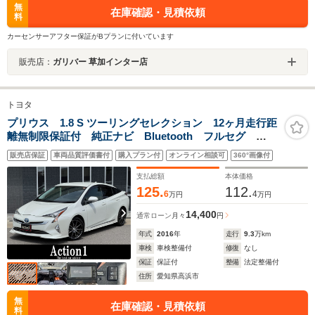
無
在庫確認・見積依頼
料
カーセンサーアフター保証がBプランに付いています
販売店：
ガリバー 草加インター店
トヨタ
プリウス 1.8 S ツーリングセレクション 12ヶ月走行距
離無制限保証付 純正ナビ Bluetooth フルセグ
CD/DVD バックカメラ ETC シートヒーター ドライ
販売店保証
車両品質評価書付
購入プラン付
オンライン相談可
360°画像付
ブレコーダー 合皮シート 社外17インチアルミホイー
ル LEDヘッドライト
支払総額
本体価格
125.
112.
6
4
万円
万円
14,400
通常ローン
月々
円
年式
2016
年
走行
9.3
万km
車検
車検整備付
修復
なし
保証
保証付
整備
法定整備付
住所
愛知県高浜市
無
在庫確認・見積依頼
料