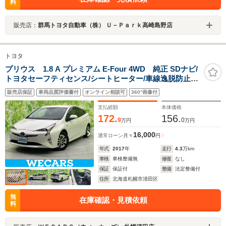
料
販売店：
群馬トヨタ自動車（株） Ｕ－Ｐａｒｋ高崎島野店
トヨタ
プリウス 1.8 A プレミアム E-Four 4WD 純正 SDナビ/
トヨタセーフティセンス/シートヒーター/車線逸脱防止支
援システム/シート 合皮/パーキングアシスト 自動操舵/ド
販売店保証
車両品質評価書付
オンライン相談可
360°画像付
ライブレコーダー 社外/ヘッドランプ HID
支払総額
本体価格
172.
156.
9
0
万円
万円
16,000
通常ローン
月々
円
年式
2017
年
走行
4.3
万km
車検
車検整備無
修復
なし
保証
保証付
整備
法定整備付
住所
北海道札幌市清田区
無
在庫確認・見積依頼
料