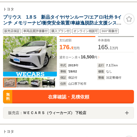
トヨタ
プリウス 1.8 S 新品タイヤ/サンルーフ/エアロ/社外 9イ
ンチ メモリーナビ/衝突安全装置/車線逸脱防止支援システ
ム/シート 合皮/ヘッドランプ LED/Bluetooth接
販売店保証
車両品質評価書付
購入プラン付
オンライン相談可
360°画像付
続/ETC/EBD付ABS
支払総額
本体価格
176.
165.
9
1
万円
万円
16,500
通常ローン
月々
円
年式
2019
年
走行
7.1
万km
車検
'28/02
修復
なし
保証
保証付
整備
法定整備付
住所
山口県下松市
無
在庫確認・見積依頼
料
販売店：
ＷＥＣＡＲＳ（ウィーカーズ） 下松店
トヨタ