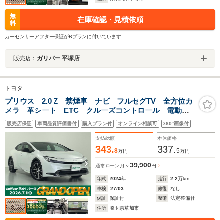
無
在庫確認・見積依頼
料
カーセンサーアフター保証がBプランに付いています
販売店：
ガリバー 平塚店
トヨタ
プリウス 2.0 Z 禁煙車 ナビ フルセグTV 全方位カ
メラ 革シート ETC クルーズコントロール 電動リ
アゲート ドライブレコーダー デジタルインナーミラ
販売店保証
車両品質評価書付
購入プラン付
オンライン相談可
360°画像付
ー シートヒーター エアシート パワーシート シー
トメモリ
支払総額
本体価格
343.
337.
8
5
万円
万円
39,900
通常ローン
月々
円
年式
2024
年
走行
2.2
万km
車検
'27/03
修復
なし
保証
保証付
整備
法定整備付
住所
埼玉県草加市