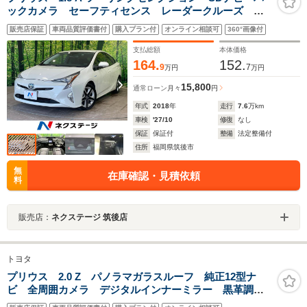
ックカメラ セーフティセンス レーダークルーズ 禁
煙車 合皮シート クリアランスソナー スマートキ
販売店保証
車両品質評価書付
購入プラン付
オンライン相談可
360°画像付
ー LEDヘッド ETC オートマチックハイビーム ブ
ラインドスポットモニター
支払総額
本体価格
164.
152.
9
7
万円
万円
15,800
通常ローン
月々
円
年式
2018
年
走行
7.6
万km
車検
'27/10
修復
なし
保証
保証付
整備
法定整備付
住所
福岡県筑後市
無
在庫確認・見積依頼
料
販売店：
ネクステージ 筑後店
トヨタ
プリウス 2.0 Z パノラマガラスルーフ 純正12型ナ
ビ 全周囲カメラ デジタルインナーミラー 黒革調シ
ート シートベンチレーション パワーバックドア 純