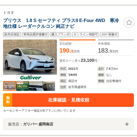
トヨタ
プリウス 1.8 S セーフティ プラスII E-Four 4WD 寒冷
地仕様 レーダークルコン 純正ナビ
販売店保証
車両品質評価書付
購入プラン付
オンライン相談可
360°画像付
支払総額
本体価格
190.
183.
8
9
万円
万円
23,100
通常ローン
月々
円
年式
2021
年
走行
7.6
万km
車検
'28/05
修復
なし
保証
保証付
整備
法定整備付
住所
岩手県盛岡市
無
在庫確認・見積依頼
料
カーセンサーアフター保証がBプランに付いています
販売店：
ガリバー 盛岡南店