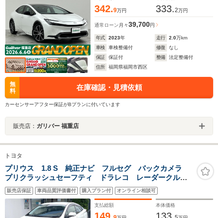
342.
333.
9
2
万円
万円
39,700
通常ローン
月々
円
年式
2023
年
走行
2.0
万km
車検
車検整備付
修復
なし
保証
保証付
整備
法定整備付
住所
福岡県福岡市西区
無
在庫確認・見積依頼
料
カーセンサーアフター保証がBプランに付いています
販売店：
ガリバー 福重店
トヨタ
プリウス 1.8 S 純正ナビ フルセグ バックカメラ
プリクラッシュセーフティ ドラレコ レーダークルー
ズコントロール ETC スマートキー
販売店保証
車両品質評価書付
購入プラン付
オンライン相談可
支払総額
本体価格
149.
133.
9
5
万円
万円