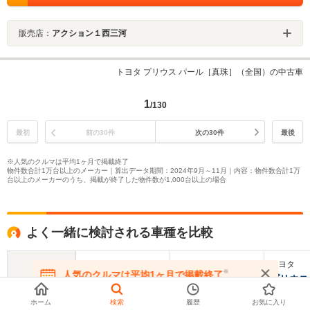
販売店：
アクション１西三河
トヨタ プリウス パール［真珠］（全国）の中古車
1
/130
最初
前の30件
次の30件
最後
※人気のクルマは平均1ヶ月で掲載終了
物件数合計1万台以上のメーカー｜算出データ期間：2024年9月～11月｜内容：物件数合計1万
台以上のメーカーのうち、掲載が終了した物件数が1,000台以上の場合
よく一緒に検討される車種を比較
トヨタ
トヨタ
トヨタ
※
人気のクルマは平均1ヶ月で掲載終了
プリウスEX
プリウスPHV
プリウス
在庫が無くなる前にお問い合わせください
ホーム
検索
履歴
お気に入り