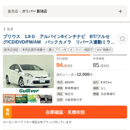
販売店：
ガリバー 新潟店
トヨタ
プリウス 1.8 G アルパイン8インチナビ BT/フルセ
グ/CD/DVD/FM/AM バックカメラ リバース連動ミラ
ー ビルトインETC ステアリングスイッチ クルコ
販売店保証
車両品質評価書付
購入プラン付
オンライン相談可
360°画像付
ン フロントモデリスタ 革巻ステアリング ETC
支払総額
本体価格
94.
85.
8
0
万円
万円
12,000
通常ローン
月々
円
年式
2013
年
走行
5.5
万km
車検
車検整備付
修復
なし
保証
保証付
整備
法定整備付
住所
大阪府枚方市
無
在庫確認・見積依頼
料
カーセンサーアフター保証がBプランに付いています