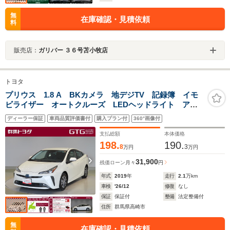
無
在庫確認・見積依頼
料
販売店：
ガリバー ３６号苫小牧店
トヨタ
プリウス 1.8 A BKカメラ 地デジTV 記録簿 イモ
ビライザー オートクルーズ LEDヘッドライト アル
ミ パワーステアリング 1オーナー サイドエアバッ
ディーラー保証
車両品質評価書付
購入プラン付
360°画像付
グ ETC メモリ-ナビ Pシート SRS 横滑防止
ABS
支払総額
本体価格
198.
190.
8
3
万円
万円
31,900
残価ローン
月々
円
年式
2019
年
走行
2.1
万km
車検
'26/12
修復
なし
保証
保証付
整備
法定整備付
住所
群馬県高崎市
無
在庫確認・見積依頼