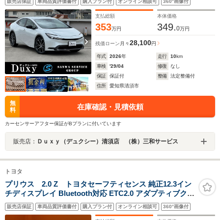
販売店保証
車両品質評価書付
購入プラン付
オンライン相談可
360°画像付
ポットモニター AC100V電源 LEDヘッド TFT液晶メ
ーター 済車 USBポート
支払総額
本体価格
353
349.
0
万円
万円
28,100
残価ローン
月々
円
年式
2026
年
走行
10
km
車検
'29/04
修復
なし
保証
保証付
整備
法定整備付
住所
愛知県清須市
無
在庫確認・見積依頼
料
カーセンサーアフター保証がBプランに付いています
販売店：
Ｄｕｘｙ（デュクシー）清須店 （株）三和サービス
トヨタ
プリウス 2.0 Z トヨタセーフティセンス 純正12.3イン
チディスプレイ Bluetooth対応 ETC2.0 アダプティブクル
ーズコントロール 電子パーキング パワーバックドア ステ
販売店保証
車両品質評価書付
購入プラン付
オンライン相談可
360°画像付
アリングヒーター LEDヘッドライト 純正アルミホイール