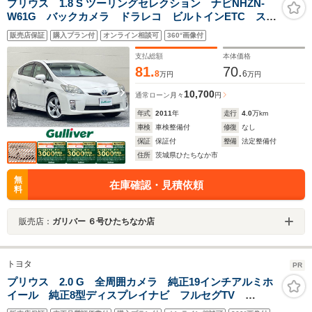
プリウス 1.8 S ツーリングセレクション ナビNHZN-
W61G バックカメラ ドラレコ ビルトインETC ステ
アリングスイッチ スマートキー プッシュスタート
販売店保証
購入プラン付
オンライン相談可
360°画像付
カーテンSRS マット LEDライト オートライト 17
インチAW バイザー
支払総額
本体価格
81.
70.
8
6
万円
万円
10,700
通常ローン
月々
円
年式
2011
年
走行
4.0
万km
車検
車検整備付
修復
なし
保証
保証付
整備
法定整備付
住所
茨城県ひたちなか市
無
在庫確認・見積依頼
料
販売店：
ガリバー ６号ひたちなか店
トヨタ
PR
プリウス 2.0 G 全周囲カメラ 純正19インチアルミホ
イール 純正8型ディスプレイナビ フルセグTV
ETC2.0 レーダークルーズコントロール ブラインドス