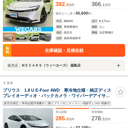
382.
366.
9
1
万円
万円
45,600
通常ローン
月々
円
年式
2023
年
走行
0.1
万km
車検
車検整備付
修復
なし
保証
保証付
整備
法定整備付
住所
福島県福島市
無
在庫確認・見積依頼
料
販売店：
ＷＥＣＡＲＳ（ウィーカーズ） 福島店
トヨタ
プリウス 1.8 U E-Four 4WD 寒冷地仕様・純正ディス
プレイオーディオ・バックカメラ・ワイパーデアイサ
ー・トヨタセーフティーセンス・追従型クルーズコント
販売店保証
車両品質評価書付
購入プラン付
オンライン相談可
360°画像付
ロール・AC100V・D/N席シートヒーター・社外前後ドラ
イブレコーダー
支払総額
本体価格
285.
278.
8
5
万円
万円
33,100
通常ローン
月々
円