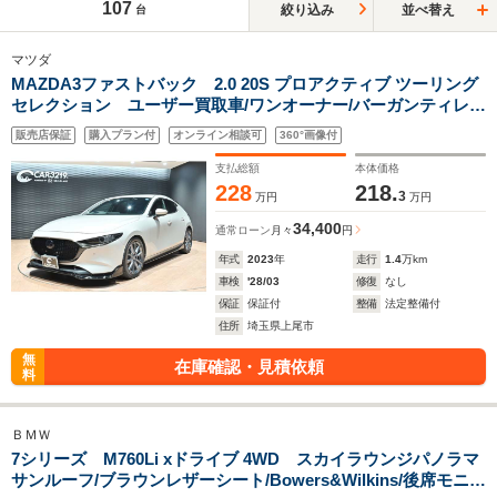
107
絞り込み
並べ替え
台
マツダ
MAZDA3ファストバック 2.0 20S プロアクティブ ツーリング
セレクション ユーザー買取車/ワンオーナー/バーガンティレザ
ーパッケージ/360°セーフティパッケージ/エアロ/AutoEXEダウ
販売店保証
購入プラン付
オンライン相談可
360°画像付
ンサス/アダプティブクルーズコントロール/パワーシート/シー
トヒーター/BSM/HUD/コーナーセンサー
支払総額
本体価格
228
218.
3
万円
万円
34,400
通常ローン
月々
円
年式
2023
年
走行
1.4
万km
車検
'28/03
修復
なし
保証
保証付
整備
法定整備付
住所
埼玉県上尾市
無
在庫確認・見積依頼
料
ＢＭＷ
7シリーズ M760Li xドライブ 4WD スカイラウンジパノラマ
サンルーフ/ブラウンレザーシート/Bowers&Wilkins/後席モニタ