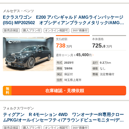
メルセデス・ベンツ
Eクラスワゴン E200 アバンギャルド AMGラインパッケージ
(ISG) MP202502 オブシディアンブラックメタリック/AMGラ
インPKG/パノラミックスライディングルーフ/アドバンスド
販売店保証
購入プラン付
オンライン相談可
360°画像付
PKG/360カメラ/レザーアルカンターラコンビシ-ト/アンビエン
トライト/シ-トヒーター/メモリー付パワーシート/BSM
支払総額
本体価格
738
725.
8
万円
万円
45,400
通常ローン
月々
円
年式
2025
年
走行
0.2
万km
車検
'28/06
修復
なし
保証
保証付
整備
法定整備付
住所
埼玉県上尾市
無
在庫確認・見積依頼
料
フォルクスワーゲン
ティグアン R 4モーション 4WD ワンオーナー/R専用クロー
ムPKG/オールインセーフティ/アラウンドビューモニター/デジ
タルコックピットプロ/オールインセーフティ/メーカーナビ/純
販売店保証
購入プラン付
オンライン相談可
360°画像付