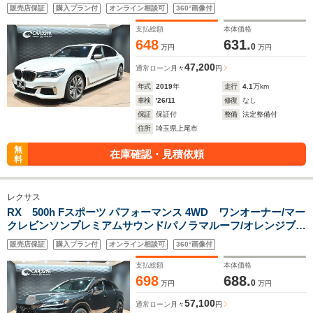
ー/純正20インチAW/360度カメラ/フルセグ地デジ/BMWレーザ
販売店保証
購入プラン付
オンライン相談可
360°画像付
ーライト/前後席シートヒーター・ベンチレーション/マッサージ
支払総額
本体価格
648
631.
0
万円
万円
47,200
通常ローン
月々
円
年式
2019
年
走行
4.1
万km
車検
'26/11
修復
なし
保証
保証付
整備
法定整備付
住所
埼玉県上尾市
無
在庫確認・見積依頼
料
レクサス
RX 500h Fスポーツ パフォーマンス 4WD ワンオーナー/マー
クレビンソンプレミアムサウンド/パノラマルーフ/オレンジブレ
ーキキャリパー/純正21インチグロスブラックAW/ブラックルー
販売店保証
購入プラン付
オンライン相談可
360°画像付
フレール/360度カメラ/グラファイトブラックガラスフレーク
支払総額
本体価格
698
688.
0
万円
万円
57,100
通常ローン
月々
円