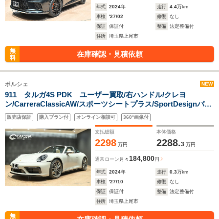
年式
2024
年
走行
4.4
万km
車検
'27/02
修復
なし
保証
保証付
整備
法定整備付
住所
埼玉県上尾市
無
在庫確認・見積依頼
料
ポルシェ
NEW
911 タルガ4S PDK ユーザー買取/右ハンドル/クレヨ
ン/CarreraClassicAW/スポーツシートプラス/SportDesignパッ
ケージ/スポーツクロノパッケージ/スポーツエキゾースト/PDLS
販売店保証
購入プラン付
オンライン相談可
360°画像付
Plus/AppleCarPlay/AndroidAuto/シートヒーター/ETC2.0
支払総額
本体価格
2298
2288.
3
万円
万円
184,800
通常ローン
月々
円
年式
2024
年
走行
0.3
万km
車検
'27/10
修復
なし
保証
保証付
整備
法定整備付
住所
埼玉県上尾市
無