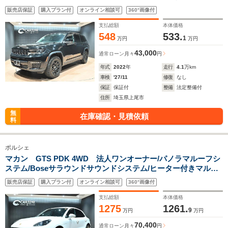
ーション/ステアリングヒーター/ACC/BSM/HUD/Car Play/フル
販売店保証
購入プラン付
オンライン相談可
360°画像付
セグ/パワーバックドア/アルパイン製プレミアムサウンドシステ
ム/ETC2.0
支払総額
本体価格
548
533.
1
万円
万円
43,000
通常ローン
月々
円
年式
2022
年
走行
4.1
万km
車検
'27/11
修復
なし
保証
保証付
整備
法定整備付
住所
埼玉県上尾市
無
在庫確認・見積依頼
料
ポルシェ
マカン GTS PDK 4WD 法人ワンオーナー/パノラマルーフシ
ステム/Boseサラウンドサウンドシステム/ヒーター付きマルチ
ファンクションGTスポーツステアリング/アダプティブスポー
販売店保証
購入プラン付
オンライン相談可
360°画像付
ツシート/21インチAW/ACC/BSM/Sヒーター
支払総額
本体価格
1275
1261.
9
万円
万円
70,400
通常ローン
月々
円