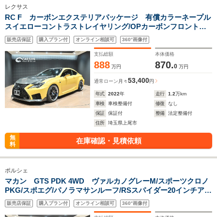
レクサス
RC F カーボンエクステリアパッケージ 有償カラーネープル
スイエローコントラストレイヤリング/OPカーボンフロントス
ポイラー/OPカーボンロッカ-フィン/OPカーボンリアディフュ
販売店保証
購入プラン付
オンライン相談可
360°画像付
ーザー/OPチタンエキゾーストマフラー/OPカーボンオーナメン
トパネル/車高調
支払総額
本体価格
888
870.
0
万円
万円
53,400
通常ローン
月々
円
年式
2022
年
走行
1.2
万km
車検
車検整備付
修復
なし
保証
保証付
整備
法定整備付
住所
埼玉県上尾市
無
在庫確認・見積依頼
料
ポルシェ
マカン GTS PDK 4WD ヴァルカノグレーM/スポーツクロノ
PKG/スポエグ/パノラマサンルーフ/RSスパイダー20インチアル
ミホイール/BOSEサウンドシステム/アダプティブクルーズコン
販売店保証
購入プラン付
オンライン相談可
360°画像付
トロール/360度カメラ/PASM/PDLS/エントリードライブ