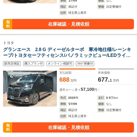
車検
'27/09
修復
なし
保証
保証付
整備
法定整備付
住所
埼玉県上尾市
無
在庫確認・見積依頼
料
トヨタ
グランエース 2.8 G ディーゼルターボ 寒冷地仕様/レーンキ
ープ/トヨタセーフティセンス/パノラミックビュー/LEDライ
ト/Rダウンモニター/シートヒーター/ベージュシー
販売店保証
購入プラン付
オンライン相談可
360°画像付
ト/BSM/ACC/Pセンサードライブレコーダー/DVDプレーヤー/
オートマチックハイビーム
支払総額
本体価格
688
677.
1
万円
万円
57,100
通常ローン
月々
円
年式
2020
年
走行
0.9
万km
車検
'27/09
修復
なし
保証
保証付
整備
法定整備付
住所
埼玉県上尾市
無
在庫確認・見積依頼
料