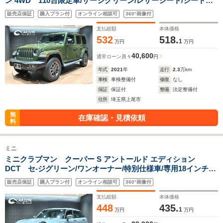
ン 4WD 110台限定車/サージグリーン/レザーシート/シートヒ
ーター/ステアリングヒーター/専用アルミ/専用インテリア/専用
販売店保証
購入プラン付
オンライン相談可
360°画像付
エンブレム/ALPINEスピーカー/ACC/BSM/LEDヘッドラン
プ/AppleCarPlay/フルセグ/スマートキー
支払総額
本体価格
532
518.
1
万円
万円
40,600
通常ローン
月々
円
年式
2021
年
走行
2.3
万km
車検
車検整備付
修復
なし
保証
保証付
整備
法定整備付
住所
埼玉県上尾市
無
在庫確認・見積依頼
料
ミニ
ミニクラブマン クーパー S アントールド エディション
DCT セ-ジグリーン/ワンオーナー/特別仕様車/専用18インチ
AW/ピアノブラックインテリア/エアロダイナミックキット/専用
販売店保証
購入プラン付
オンライン相談可
360°画像付
サイドスカットル/ルーフストライプ/ボンネットストライプ/セ
ージグリ-ンレザ-インテリア
支払総額
本体価格
448
435.
1
万円
万円