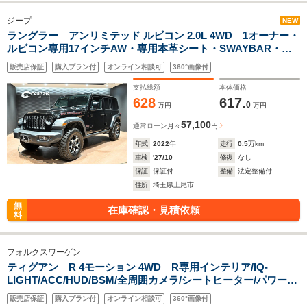
ジープ
NEW
ラングラー アンリミテッド ルビコン 2.0L 4WD 1オーナー・
ルビコン専用17インチAW・専用本革シート・SWAYBAR・ス
テアリングヒーター・シートヒーター・ACC・BSM・Pセンサ
販売店保証
購入プラン付
オンライン相談可
360°画像付
ー・Fカメラ・Sカメラ・Bカメラ・前後デフロック・
ApplecarPlay・MK2M/Tタイヤ
支払総額
本体価格
628
617.
0
万円
万円
57,100
通常ローン
月々
円
年式
2022
年
走行
0.5
万km
車検
'27/10
修復
なし
保証
保証付
整備
法定整備付
住所
埼玉県上尾市
無
在庫確認・見積依頼
料
フォルクスワーゲン
ティグアン R 4モーション 4WD R専用インテリア/IQ-
LIGHT/ACC/HUD/BSM/全周囲カメラ/シートヒーター/パワーシ
ート/レザーシート/純正21インチAW/コーナーセンサー/ステア
販売店保証
購入プラン付
オンライン相談可
360°画像付
リングヒーター/パーキングアシスト/パワーバックドア/前後ド