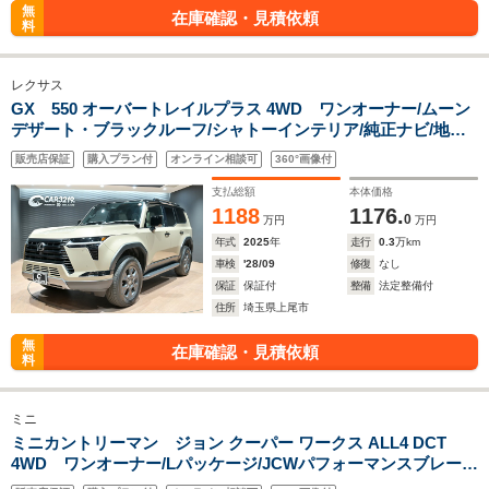
無
在庫確認・見積依頼
料
レクサス
GX 550 オーバートレイルプラス 4WD ワンオーナー/ムーン
デザート・ブラックルーフ/シャトーインテリア/純正ナビ/地デ
ジ/パノラミックビューモニター/サンルーフ/デジタルインナー
販売店保証
購入プラン付
オンライン相談可
360°画像付
ミラー/ハンズフリーパワーバックドア/前後ドラレコ/クール
BOX/ETC2.0
支払総額
本体価格
1188
1176.
0
万円
万円
年式
2025
年
走行
0.3
万km
車検
'28/09
修復
なし
保証
保証付
整備
法定整備付
住所
埼玉県上尾市
無
在庫確認・見積依頼
料
ミニ
ミニカントリーマン ジョン クーパー ワークス ALL4 DCT
4WD ワンオーナー/Lパッケージ/JCWパフォーマンスブレー
キ/電動フロントシート/インテリアカメラ/360度カメラ/OPエク