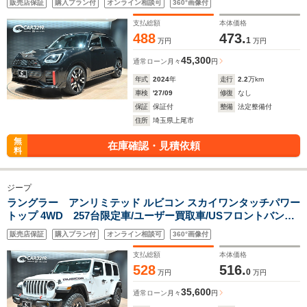
販売店保証
購入プラン付
オンライン相談可
360°画像付
ステリアカラー/JCW20インチAW/ヘッドアップディスプレイ/
アダプティブクルーズコントロール/BSM
支払総額
本体価格
488
473.
1
万円
万円
45,300
通常ローン
月々
円
年式
2024
年
走行
2.2
万km
車検
'27/09
修復
なし
保証
保証付
整備
法定整備付
住所
埼玉県上尾市
無
在庫確認・見積依頼
料
ジープ
ラングラー アンリミテッド ルビコン スカイワンタッチパワー
トップ 4WD 257台限定車/ユーザー買取車/USフロントバンパ
ー/ハイラインフェンダー/2本出しマフラー/サイドステップ/MT
販売店保証
購入プラン付
オンライン相談可
360°画像付
タイヤ/ACC/BSM/ALPINEプレミアムスピーカー/デジタルイン
ナーミラー/フルセグ/シートステアリングヒーター
支払総額
本体価格
528
516.
0
万円
万円
35,600
通常ローン
月々
円