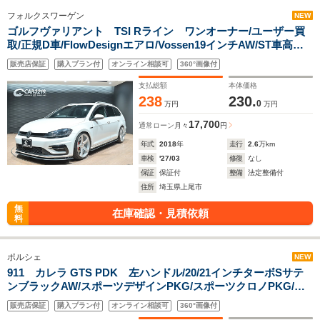
フォルクスワーゲン
NEW
ゴルフヴァリアント TSI Rライン ワンオーナー/ユーザー買
取/正規D車/FlowDesignエアロ/Vossen19インチAW/ST車高
調/Bremboレッドキャリパー/DiscoverProパッケージ/テクノロ
販売店保証
購入プラン付
オンライン相談可
360°画像付
ジーパッケージ/専用シート/フルセグTV/ETC2.0/バックカメ
ラ/ACC
支払総額
本体価格
238
230.
0
万円
万円
17,700
通常ローン
月々
円
年式
2018
年
走行
2.6
万km
車検
'27/03
修復
なし
保証
保証付
整備
法定整備付
住所
埼玉県上尾市
無
在庫確認・見積依頼
料
ポルシェ
NEW
911 カレラ GTS PDK 左ハンドル/20/21インチターボSサテ
ンブラックAW/スポーツデザインPKG/スポーツクロノPKG/ス
ポーツエグゾースト/PDLS+付きティンテッドLEDヘッドライ
販売店保証
購入プラン付
オンライン相談可
360°画像付
ト/PASM/マルチファンクションGTスポーツステアリング