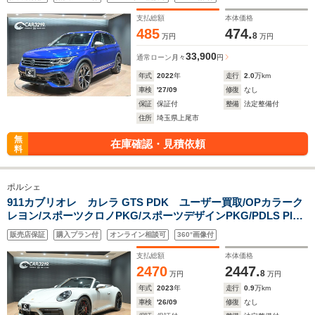
正21インチAW/R専用インテリア
支払総額
本体価格
485
474.
8
万円
万円
33,900
通常ローン
月々
円
年式
2022
年
走行
2.0
万km
車検
'27/09
修復
なし
保証
保証付
整備
法定整備付
住所
埼玉県上尾市
無
在庫確認・見積依頼
料
ポルシェ
911カブリオレ カレラ GTS PDK ユーザー買取/OPカラーク
レヨン/スポーツクロノPKG/スポーツデザインPKG/PDLS Plus/
ターボSサテンブラックAW/スポーツエキゾースト/Boseサウン
販売店保証
購入プラン付
オンライン相談可
360°画像付
ドシステム/PASM/スポーツサスペンション/レッドBキャリパ
ー/Sヒーター
支払総額
本体価格
2470
2447.
8
万円
万円
年式
2023
年
走行
0.9
万km
車検
'26/09
修復
なし