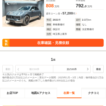
支払総額
本体価格
808
792.
0
万円
万円
57,200
通常ローン
月々
円
年式
2021
年
走行
2.3
万km
車検
車検整備付
修復
なし
保証
保証付
整備
法定整備付
住所
埼玉県上尾市
無
在庫確認・見積依頼
料
1
/4
最初
前の30件
次の30件
最後
※人気のクルマは平均1ヶ月で掲載終了
物件数合計1万台以上のメーカー｜算出データ期間：2025年1月～3月｜内容：物件数合計1万台
以上のメーカーのうち、掲載が終了した物件数が1,000台以上の場合
お店TOP
地図&アクセス
在庫一覧
クチコミ