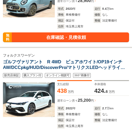
28,900
通常ローン
月々
円
年式
2023
年
走行
0.4
万km
車検
車検整備付
修復
なし
保証
保証付
整備
法定整備付
住所
埼玉県上尾市
無
在庫確認・見積依頼
料
フォルクスワーゲン
ゴルフヴァリアント R 4WD ピュアホワイト/OP19インチ
AW/DCCpkg/HUD/DiscoverPro/マトリクスLEDヘッドライト
(IQ LIGHT)/アダプティブシャシーコントロール/CarPlay/オート
販売店保証
購入プラン付
オンライン相談可
360°画像付
マチックハイビーム/ブルーブレーキキャリパー/R専用インテリ
ア
支払総額
本体価格
438
424.
6
万円
万円
25,200
通常ローン
月々
円
年式
2022
年
走行
2.7
万km
車検
車検整備付
修復
なし
保証
保証付
整備
法定整備付
住所
埼玉県上尾市