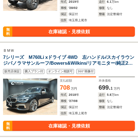
年式
2019
年
走行
6.1
万km
車検
'28/02
修復
なし
保証
保証付
整備
法定整備付
住所
埼玉県上尾市
無
在庫確認・見積依頼
料
ＢＭＷ
7シリーズ M760Li xドライブ 4WD 左ハンドル/スカイラウン
ジパノラマサンルーフ/Bowers&Wilkins/リアモニター/純正20
インチAW/Mスポーツブレーキ/Mスポーツエグゾースト/アルカ
販売店保証
購入プラン付
オンライン相談可
360°画像付
ンターラルーフライニング/BMWレーザーライト/オートハイビ
ーム
支払総額
本体価格
708
699.
1
万円
万円
年式
2018
年
走行
5.8
万km
車検
'27/08
修復
なし
保証
保証付
整備
法定整備付
住所
埼玉県上尾市
無
在庫確認・見積依頼
料