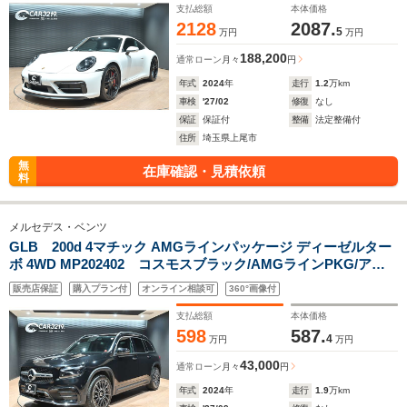
支払総額
本体価格
2128
2087.
5
万円
万円
188,200
通常ローン
月々
円
年式
2024
年
走行
1.2
万km
車検
'27/02
修復
なし
保証
保証付
整備
法定整備付
住所
埼玉県上尾市
無
在庫確認・見積依頼
料
メルセデス・ベンツ
GLB 200d 4マチック AMGラインパッケージ ディーゼルター
ボ 4WD MP202402 コスモスブラック/AMGラインPKG/アド
バンスドPKG/パノラミックスライディングルーフ/HUD/ブルメ
販売店保証
購入プラン付
オンライン相談可
360°画像付
スターサウンドシステム/純正20インチAW/360カメラ/レーダ-セ
ーフティーPKG/スポーツシ-ト/MBUXARナビゲーション
支払総額
本体価格
598
587.
4
万円
万円
43,000
通常ローン
月々
円
年式
2024
年
走行
1.9
万km