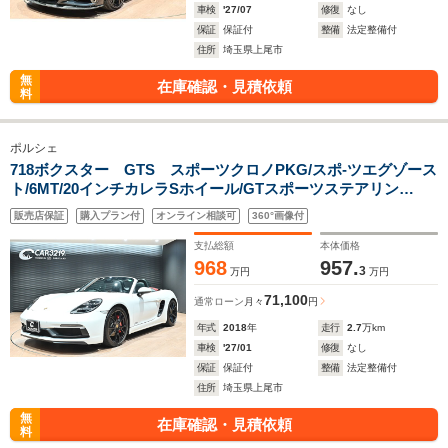
車検
'27/07
修復
なし
保証
保証付
整備
法定整備付
住所
埼玉県上尾市
無
在庫確認・見積依頼
料
ポルシェ
718ボクスター GTS スポーツクロノPKG/スポ-ツエグゾース
ト/6MT/20インチカレラSホイール/GTスポーツステアリン
グ/PASM/スポーツデザインPKG/GTSスポーツシ-
販売店保証
購入プラン付
オンライン相談可
360°画像付
ト/ZUNSUPORTフロントグリルガードフルセット/ASR製バル
ブコントロール
支払総額
本体価格
968
957.
3
万円
万円
71,100
通常ローン
月々
円
年式
2018
年
走行
2.7
万km
車検
'27/01
修復
なし
保証
保証付
整備
法定整備付
住所
埼玉県上尾市
無
在庫確認・見積依頼
料