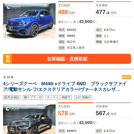
ラレコ
支払総額
本体価格
488
477.
8
万円
万円
43,000
通常ローン
月々
円
年式
2023
年
走行
2.0
万km
車検
'28/01
修復
なし
保証
保証付
整備
法定整備付
住所
埼玉県上尾市
無
在庫確認・見積依頼
料
ＢＭＷ
NEW
4シリーズクーペ M440i xドライブ 4WD ブラックサファイ
ア/電動サンル-フ/エクステリアカラー/ヴァ―ネスカレザ
ー/HarmanKardon/3Dデザインフロントリップスポイラー/イン
販売店保証
購入プラン付
オンライン相談可
360°画像付
ディビジュアルダブルスポ-クスタイリング19インチ
AW/Carplay/アンビエントライト
支払総額
本体価格
578
567.
0
万円
万円
43,000
通常ローン
月々
円
年式
2020
年
走行
2.3
万km