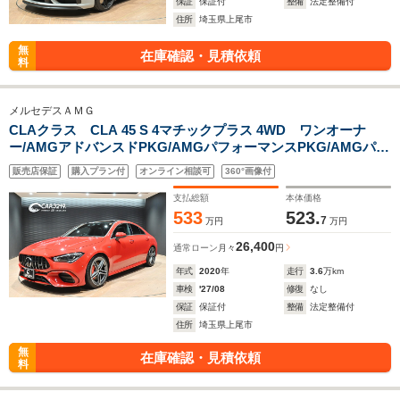
保証
保証付
整備
法定整備付
住所
埼玉県上尾市
無
在庫確認・見積依頼
料
メルセデスＡＭＧ
CLAクラス CLA 45 S 4マチックプラス 4WD ワンオーナ
ー/AMGアドバンスドPKG/AMGパフォーマンスPKG/AMGパフ
ォーマンスPKG/パノラミックスライディングルーフ/全周囲カ
販売店保証
購入プラン付
オンライン相談可
360°画像付
メラ/ACC/BSM/HUD/シートヒーター/ベンチレーション/フルセ
グ/コーナーセンサー/ETC2.0
支払総額
本体価格
533
523.
7
万円
万円
26,400
通常ローン
月々
円
年式
2020
年
走行
3.6
万km
車検
'27/08
修復
なし
保証
保証付
整備
法定整備付
住所
埼玉県上尾市
無
在庫確認・見積依頼
料