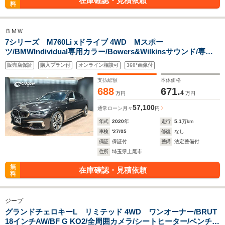
在庫確認・見積依頼
料
ＢＭＷ
7シリーズ M760Li xドライブ 4WD Mスポー
ツ/BMWIndividual専用カラー/Bowers&Wilkinsサウンド/専用
20インチMライトアロイAW/BMW Laserlight/BMW Individual
販売店保証
購入プラン付
オンライン相談可
360°画像付
ナッパRシート/10.25インチiDrive/Rエンター/ACC/BSM/レーン
キープ/アシスト/全周囲カメラ
支払総額
本体価格
688
671.
4
万円
万円
57,100
通常ローン
月々
円
年式
2020
年
走行
5.1
万km
車検
'27/05
修復
なし
保証
保証付
整備
法定整備付
住所
埼玉県上尾市
無
在庫確認・見積依頼
料
ジープ
グランドチェロキーL リミテッド 4WD ワンオーナー/BRUT
18インチAW/BF G KO2/全周囲カメラ/シートヒーター/ベンチレ