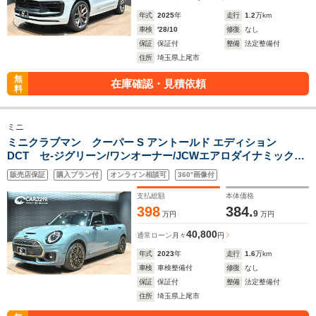
年式
2025
年
走行
1.2
万km
車検
'28/10
修復
なし
保証
保証付
整備
法定整備付
住所
埼玉県上尾市
無
在庫確認・見積依頼
料
ミニ
ミニクラブマン クーパー S アントールド エディション
DCT セ-ジグリーン/ワンオーナー/JCWエアロダイナミックキ
ッド/アント-ルドストライプ/専用ロゴプロジェクション/専用ロ
販売店保証
購入プラン付
オンライン相談可
360°画像付
ゴ入りレザ-ステアリング/スポ-ツシ-ト/360ドライブレコーダー/
純正18インチAW/CarPlay
支払総額
本体価格
398
384.
9
万円
万円
40,800
通常ローン
月々
円
年式
2023
年
走行
1.6
万km
車検
車検整備付
修復
なし
保証
保証付
整備
法定整備付
住所
埼玉県上尾市