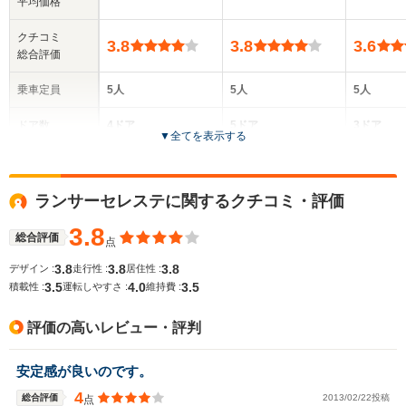
平均価格
クチコミ
3.8
3.8
3.6
総合評価
乗車定員
5人
5人
5人
ドア数
4ドア
5ドア
3ドア
▼
全てを表示する
全高
全高
全
1.4m～1.42m
1.44m～1.46m
1.
ランサーセレステに関するクチコミ・評価
3.8
総合評価
点
全幅
全幅
全幅
サイズ
1.7m
1.73m
1.7m
3.8
3.8
3.8
デザイン :
走行性 :
居住性 :
全長
全長
(全長x全幅x全高)
3.5
4.0
3.5
積載性 :
運転しやすさ :
維持費 :
4.53m～4.56m
4.63m～4.71m
4.
評価の高いレビュー・評判
ホイールベース
ホイールベース
ホイー
安定感が良いのです。
-m
-m
4
総合評価
2013/02/22投稿
点