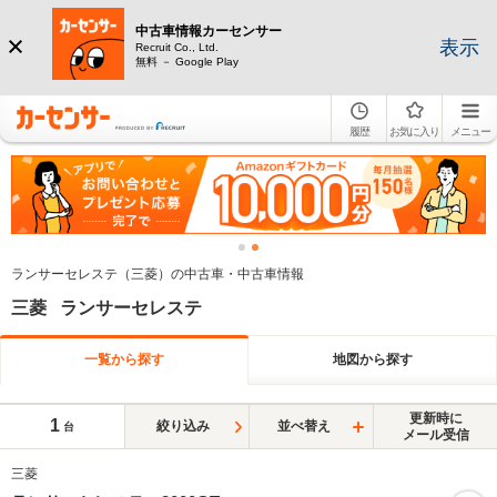
中古車情報カーセンサー
表示
Recruit Co., Ltd.
無料 － Google Play
履歴
お気に入り
メニュー
ランサーセレステ（三菱）の中古車・中古車情報
三菱 ランサーセレステ
一覧から探す
地図から探す
更新時に
1
絞り込み
並べ替え
台
メール受信
三菱