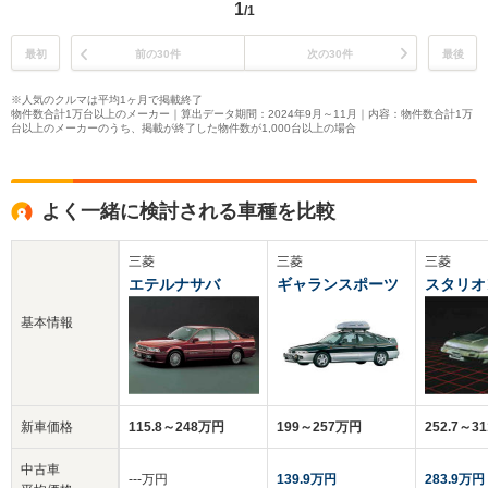
1
/1
最初
前の30件
次の30件
最後
※人気のクルマは平均1ヶ月で掲載終了
物件数合計1万台以上のメーカー｜算出データ期間：2024年9月～11月｜内容：物件数合計1万
台以上のメーカーのうち、掲載が終了した物件数が1,000台以上の場合
よく一緒に検討される車種を比較
三菱
三菱
三菱
エテルナサバ
ギャランスポーツ
スタリオ
基本情報
新車価格
115.8～248万円
199～257万円
252.7～3
中古車
‐‐‐万円
139.9万円
283.9万円