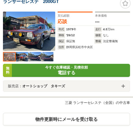
ランサーセレステ 2000GT
支払総額
本体価格
応談
---
年式
1979
年
走行
4.0
万km
車検
'26/12
修復
なし
保証
保証無
整備
法定整備無
住所
静岡県浜松市中央区
今すぐ在庫確認・見積依頼
無
電話する
料
販売店：
オートショップ タキーズ
三菱 ランサーセレステ（全国）の中古車
物件更新時にメールを受け取る