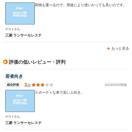
荷物も運べるので、用途により使いかっても良いのです。
WLTCモード
-
-
-
燃費
ゲストさん
三菱 ランサーセレステ
もっと見る
排気量
1755～1997cc
1998cc
1997～25
駆動方式
FF、4WD
4WD、FF
FR
評価の低いレビュー・評判
若者向き
3
総合評価
2013/02/24投稿
点
スポーティな車で若い人向き。
ゲストさん
三菱 ランサーセレステ