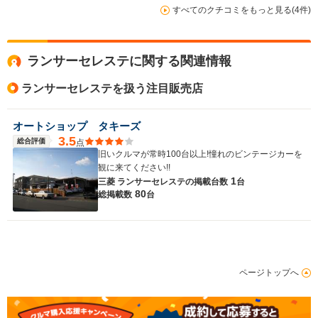
すべてのクチコミをもっと見る(4件)
ランサーセレステに関する関連情報
ランサーセレステを扱う注目販売店
オートショップ タキーズ
3.5
総合評価
点
旧いクルマが常時100台以上!憧れのビンテージカーを
観に来てください!!
1
三菱 ランサーセレステの
掲載台数
台
80
総掲載数
台
ページトップへ