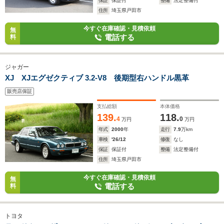
保証
保証付
整備
法定整備付
住所
埼玉県戸田市
今すぐ在庫確認・見積依頼
無
電話する
料
ジャガー
XJ XJエグゼクティブ 3.2-V8 後期型右ハンドル黒革
販売店保証
支払総額
本体価格
139.
118.
4
0
万円
万円
年式
2000
年
走行
7.9
万km
車検
'26/12
修復
なし
保証
保証付
整備
法定整備付
住所
埼玉県戸田市
今すぐ在庫確認・見積依頼
無
電話する
料
トヨタ