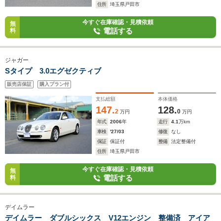
住所
埼玉県戸田市
今すぐ在庫確認・見積依頼
無
電話する
料
ジャガー
Sタイプ 3.0エグゼクティブ
販売店保証
購入プラン付
支払総額
本体価格
147.
128.
2
0
万円
万円
年式
2006
年
走行
4.1
万km
車検
'27/03
修復
なし
保証
保証付
整備
法定整備付
住所
埼玉県戸田市
今すぐ在庫確認・見積依頼
無
電話する
料
デイムラー
デイムラー ダブルシックス V12エンジン 整備済 アイア