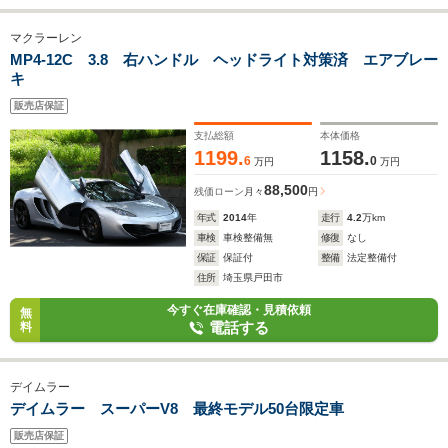
マクラーレン
MP4-12C 3.8 右ハンドル ヘッドライト対策済 エアブレー
キ
販売店保証
支払総額
本体価格
1199.
1158.
6
0
万円
万円
88,500
残価ローン
月々
円
年式
2014
年
走行
4.2
万km
車検
車検整備無
修復
なし
保証
保証付
整備
法定整備付
住所
埼玉県戸田市
今すぐ在庫確認・見積依頼
無
電話する
料
デイムラー
デイムラー スーパーV8 最終モデル50台限定車
販売店保証