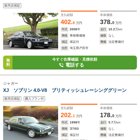
販売店保証
支払総額
本体価格
402.
378.
6
0
万円
万円
年式
2008
年
走行
10.2
万km
車検
車検整備無
修復
なし
保証
保証付
整備
法定整備付
住所
埼玉県戸田市
今すぐ在庫確認・見積依頼
無
電話する
料
ジャガー
XJ ソブリン 4.0-V8 ブリティッシュレーシンググリーン
販売店保証
購入プラン付
支払総額
本体価格
202.
178.
1
0
万円
万円
年式
1998
年
走行
5.7
万km
車検
'27/03
修復
なし
保証
保証付
整備
法定整備付