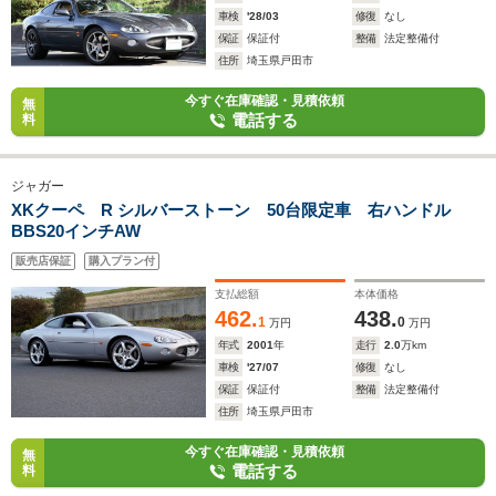
車検
'28/03
修復
なし
保証
保証付
整備
法定整備付
住所
埼玉県戸田市
今すぐ在庫確認・見積依頼
無
電話する
料
ジャガー
XKクーペ R シルバーストーン 50台限定車 右ハンドル
BBS20インチAW
販売店保証
購入プラン付
支払総額
本体価格
462.
438.
1
0
万円
万円
年式
2001
年
走行
2.0
万km
車検
'27/07
修復
なし
保証
保証付
整備
法定整備付
住所
埼玉県戸田市
今すぐ在庫確認・見積依頼
無
電話する
料