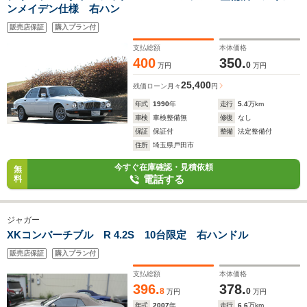
ンメイデン仕様 右ハン
販売店保証
購入プラン付
支払総額
本体価格
400
350.
0
万円
万円
25,400
残価ローン
月々
円
年式
1990
年
走行
5.4
万km
車検
車検整備無
修復
なし
保証
保証付
整備
法定整備付
住所
埼玉県戸田市
今すぐ在庫確認・見積依頼
無
電話する
料
ジャガー
XKコンバーチブル R 4.2S 10台限定 右ハンドル
販売店保証
購入プラン付
支払総額
本体価格
396.
378.
8
0
万円
万円
年式
2007
年
走行
6.6
万km