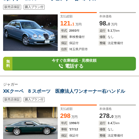
販売店保証
購入プラン付
支払総額
本体価格
121.
98.
1
0
万円
万円
年式
2003
年
走行
5.1
万km
車検
車検整備付
修復
なし
保証
保証付
整備
法定整備付
住所
埼玉県戸田市
今すぐ在庫確認・見積依頼
無
電話する
料
ジャガー
XKクーペ 8 スポーツ 医療法人ワンオーナー右ハンドル
販売店保証
購入プラン付
支払総額
本体価格
298
278.
0
万円
万円
年式
1996
年
走行
3.4
万km
車検
'27/12
修復
なし
保証
保証付
整備
法定整備付