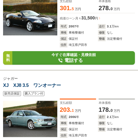
支払総額
本体価格
301.
278.
5
0
万円
万円
31,500
残価ローン
月々
円
年式
2007
年
走行
3.1
万km
車検
車検整備付
修復
なし
保証
保証付
整備
法定整備付
住所
埼玉県戸田市
今すぐ在庫確認・見積依頼
無
電話する
料
ジャガー
XJ XJ8 3.5 ワンオーナー
販売店保証
購入プラン付
支払総額
本体価格
203.
178.
1
0
万円
万円
年式
2006
年
走行
2.1
万km
車検
車検整備付
修復
なし
保証
保証付
整備
法定整備付
住所
埼玉県戸田市