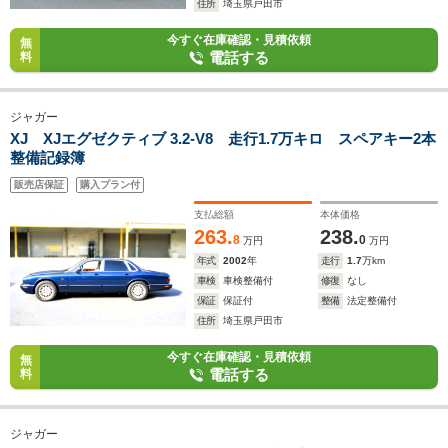
住所
埼玉県戸田市
今すぐ在庫確認・見積依頼
無
電話する
料
ジャガー
XJ XJエグゼクティブ 3.2-V8 走行1.7万キロ スペアキー2本
整備記録簿
販売店保証
購入プラン付
支払総額
本体価格
263.
238.
8
0
万円
万円
年式
2002
年
走行
1.7
万km
車検
車検整備付
修復
なし
保証
保証付
整備
法定整備付
住所
埼玉県戸田市
今すぐ在庫確認・見積依頼
無
電話する
料
ジャガー