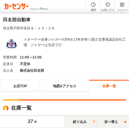
履歴
お気に入り
メニュー
田名部自動車
埼玉県戸田市笹目８－１３－２８
☆オーナー自身ジャガーX308を13年所有☆国土交通省認証自社工
場 ジャガーは当店で◎
営業時間
11:00～21:00
定休日
不定休
法人名
株式会社田名部
お店TOP
地図&アクセス
在庫一覧
在庫一覧
27
絞り込み
並べ替え
台