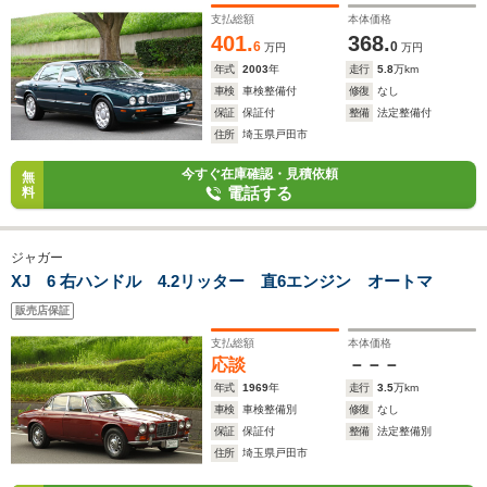
支払総額
本体価格
401.
368.
6
0
万円
万円
年式
2003
年
走行
5.8
万km
車検
車検整備付
修復
なし
保証
保証付
整備
法定整備付
住所
埼玉県戸田市
今すぐ在庫確認・見積依頼
無
電話する
料
ジャガー
XJ 6 右ハンドル 4.2リッター 直6エンジン オートマ
販売店保証
支払総額
本体価格
応談
－－－
年式
1969
年
走行
3.5
万km
車検
車検整備別
修復
なし
保証
保証付
整備
法定整備別
住所
埼玉県戸田市