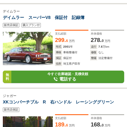
デイムラー
デイムラー スーパーV8 保証付 記録簿
販売店保証
購入プラン付
支払総額
本体価格
299.
278.
6
0
万円
万円
年式
2001
年
走行
7.8
万km
車検
車検整備付
修復
なし
保証
保証付
整備
法定整備付
住所
埼玉県戸田市
今すぐ在庫確認・見積依頼
無
電話する
料
ジャガー
XKコンバーチブル R 右ハンドル レーシンググリーン
販売店保証
支払総額
本体価格
189.
168.
6
0
万円
万円