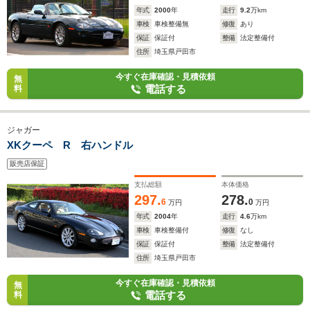
年式
2000
年
走行
9.2
万km
車検
車検整備無
修復
あり
保証
保証付
整備
法定整備付
住所
埼玉県戸田市
今すぐ在庫確認・見積依頼
無
電話する
料
ジャガー
XKクーペ R 右ハンドル
販売店保証
支払総額
本体価格
297.
278.
6
0
万円
万円
年式
2004
年
走行
4.6
万km
車検
車検整備付
修復
なし
保証
保証付
整備
法定整備付
住所
埼玉県戸田市
今すぐ在庫確認・見積依頼
無
電話する
料