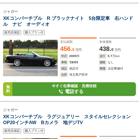
ジャガー
XKコンバーチブル R ブラックナイト 5台限定車 右ハンド
ル ナビ オーディオ
販売店保証
購入プラン付
支払総額
本体価格
456.
438.
8
0
万円
万円
年式
2005
年
走行
5.7
万km
車検
'28/05
修復
なし
保証
保証付
整備
法定整備付
住所
埼玉県戸田市
今すぐ在庫確認・見積依頼
無
電話する
料
ジャガー
XKコンバーチブル ラグジュアリー スタイルセレクション
OP20インチAW Bカメラ 地デジTV
販売店保証
購入プラン付