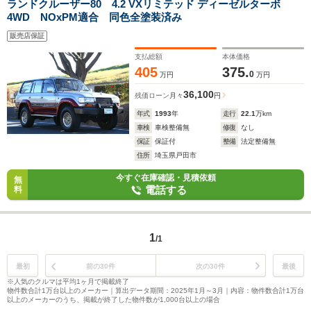
ランドクルーザー80 4.2 VXリミテッド ディーゼルターボ
4WD NOxPM適合 同色全塗装済み
販売店保証
支払総額
本体価格
405
375.
0
万円
万円
36,100
残価ローン
月々
円
年式
1993
年
走行
22.1
万km
車検
車検整備無
修復
なし
保証
保証付
整備
法定整備無
住所
埼玉県戸田市
今すぐ在庫確認・見積依頼
無
電話する
料
1
/1
最初
前の30件
次の30件
最後
※人気のクルマは平均1ヶ月で掲載終了
物件数合計1万台以上のメーカー｜算出データ期間：2025年1月～3月｜内容：物件数合計1万台
以上のメーカーのうち、掲載が終了した物件数が1,000台以上の場合