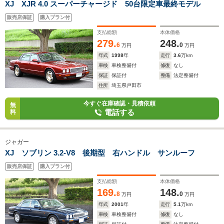
XJ XJR 4.0 スーパーチャージド 50台限定車最終モデル
販売店保証
購入プラン付
支払総額
本体価格
279.
248.
6
0
万円
万円
年式
1998
年
走行
3.6
万km
車検
車検整備付
修復
なし
保証
保証付
整備
法定整備付
住所
埼玉県戸田市
今すぐ在庫確認・見積依頼
無
電話する
料
ジャガー
XJ ソブリン 3.2-V8 後期型 右ハンドル サンルーフ
販売店保証
購入プラン付
支払総額
本体価格
169.
148.
8
0
万円
万円
年式
2001
年
走行
5.1
万km
車検
車検整備付
修復
なし