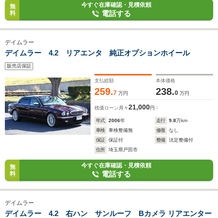
今すぐ在庫確認・見積依頼
無
電話する
料
デイムラー
デイムラー 4.2 リアエンタ 純正オプションホイール
販売店保証
支払総額
本体価格
259.
238.
7
0
万円
万円
21,000
残価ローン
月々
円
年式
2006
年
走行
9.8
万km
車検
車検整備無
修復
なし
保証
保証付
整備
法定整備付
住所
埼玉県戸田市
今すぐ在庫確認・見積依頼
無
電話する
料
デイムラー
デイムラー 4.2 右ハン サンルーフ Bカメラ リアエンター