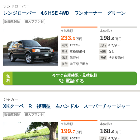
ランドローバー
レンジローバー 4.6 HSE 4WD ワンオーナー グリーン
販売店保証
購入プラン付
支払総額
本体価格
233.
198.
3
0
万円
万円
年式
1997
年
走行
6.7
万km
車検
車検整備付
修復
なし
保証
保証付
整備
法定整備付
住所
埼玉県戸田市
今すぐ在庫確認・見積依頼
無
電話する
料
ジャガー
XKクーペ R 後期型 右ハンドル スーパーチャージャー
販売店保証
購入プラン付
支払総額
本体価格
199.
168.
7
0
万円
万円
年式
2003
年
走行
6.3
万km