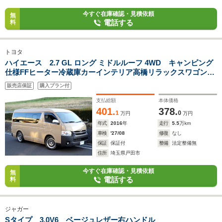
今すぐ在庫確認・見積依頼
無
電話する
料
トヨタ
ハイエース 2.7 GL ロング ミドルルーフ 4WD キャンピング
仕様FFヒーター冷蔵庫カーインテリア高橋リラックスワゴン3
ナンバー10人乗り
販売店保証
購入プラン付
支払総額
本体価格
401.
378.
1
0
万円
万円
年式
2016
年
走行
5.5
万km
車検
'27/08
修復
なし
保証
保証付
整備
法定整備無
住所
埼玉県戸田市
今すぐ在庫確認・見積依頼
無
電話する
料
ジャガー
Sタイプ 3.0V6 ベージュレザー右ハンドル