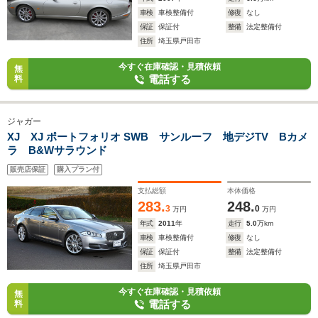
車検
車検整備付
修復
なし
保証
保証付
整備
法定整備付
住所
埼玉県戸田市
今すぐ在庫確認・見積依頼
無
電話する
料
ジャガー
XJ XJ ポートフォリオ SWB サンルーフ 地デジTV Bカメ
ラ B&Wサラウンド
販売店保証
購入プラン付
支払総額
本体価格
283.
248.
3
0
万円
万円
年式
2011
年
走行
5.0
万km
車検
車検整備付
修復
なし
保証
保証付
整備
法定整備付
住所
埼玉県戸田市
今すぐ在庫確認・見積依頼
無
電話する
料