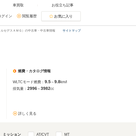
車買取
お役立ち記事
ログイン
閲覧履歴
お気に入り
メルセデスＡＭＧ）の中古車・中古車情報
サイトマップ
燃費・カタログ情報
9.5
9.8
WLTCモード燃費：
～
km/l
2996
3982
排気量：
～
cc
詳しく見る
ミッション
AT/CVT
MT