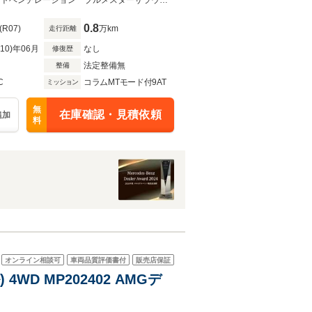
リアゲート マジックビジョ
ワンオーナー AMGナイトパッケージ パノラミックスライディングルーフシートベンチレーション ブルメスターサラウンド 電動リアゲート マジックビジョンコントロール
0.8
(R07)
万km
走行距離
R10)年06月
なし
修復歴
法定整備無
整備
C
コラムMTモード付9AT
ミッション
無
在庫確認・見積依頼
追加
料
オンライン相談可
車両品質評価書付
販売店保証
4WD MP202402 AMGデ