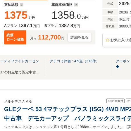
フ/Burmester/純正ドライブレコーダー/360°カメ
2025
年式
支払総額
車両本体価格
1375
1358
2028(
車検
.0
万円
万円
保証付
保証
1397.1
1387.8
A
プラン
B
プラン
万円
万円
3000C
排気量
残価
112,700
詳細を見る
月々
円
ローン価格
お気に入り
サーティファイドカーセン
クチコミ評価：
4.9
点（
213
件）
クーポン
◆
店舗総在庫80台！環状八号線沿いの好立地で認定中古車をご覧頂けます。
360°
画像付
オ
メルセデスＡＭＧ
GLEクーペ 53 4マチックプラス (ISG) 4WD M
中古車 デモカーアップ パノラミックスライ
ーナグリル 360°カメラ 本革シート メモ