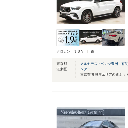
クロカン・ＳＵＶ
白
東京都
メルセデス・ベンツ豊洲 有
江東区
ンター