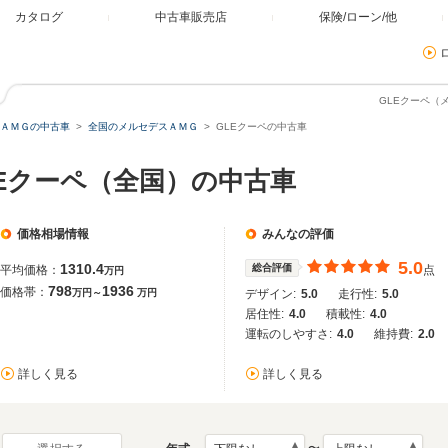
カタログ
中古車販売店
保険/ローン/他
GLEクーペ（
ＡＭＧの中古車
全国のメルセデスＡＭＧ
GLEクーペの中古車
LEクーペ（全国）の中古車
価格相場情報
みんなの評価
5.0
1310.4
総合評価
平均価格：
点
万円
798
1936
価格帯：
万円～
万円
デザイン:
5.0
走行性:
5.0
居住性:
4.0
積載性:
4.0
運転のしやすさ:
4.0
維持費:
2.0
詳しく見る
詳しく見る