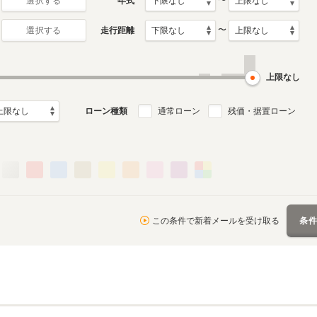
〜
年式
選択する
〜
走行距離
選択する
月～2020年5月
ル
上限なし
ローン種類
通常ローン
残価・据置ローン
この条件で新着メールを受け取る
条