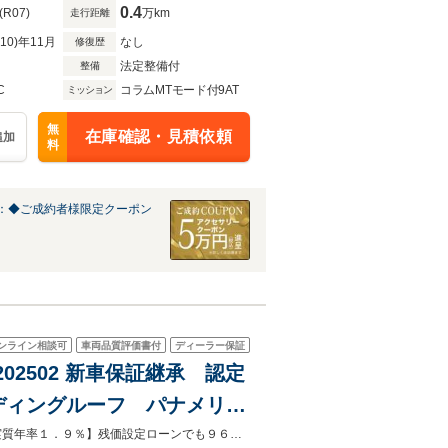
ラ/ETC
0.4
(R07)
万km
走行距離
R10)年11月
なし
修復歴
法定整備付
整備
C
コラムMTモード付9AT
ミッション
無
在庫確認・見積依頼
追加
料
：◆ご成約者様限定クーポン
ンライン相談可
車両品質評価書付
ディーラー保証
P202502 新車保証継承 認定
ディングルーフ パナメリカ
リー付きパワーシート シート
シュテルン中央は、シュテルン第１号店として1988年にオープンしました。【実質年率１．９％】残価設定ローンでも９６回払いまで、実質年率１．９％ご利用可能でございます。