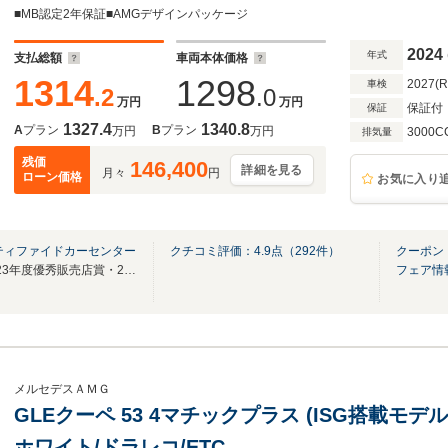
■MB認定2年保証■AMGデザインパッケージ
2024
年式
支払総額
車両本体価格
1314
1298
2027(
車検
.2
.0
万円
万円
保証付
保証
1327.4
1340.8
A
プラン
B
プラン
万円
万円
3000C
排気量
残価
146,400
詳細を見る
月々
円
ローン価格
お気に入り
ティファイドカーセンター
クチコミ評価：
4.9
点（
292
件）
クーポン
2021年度最優秀販売店賞・2023年度優秀販売店賞・2025年度優秀販売店賞
フェア情
メルセデスＡＭＧ
GLEクーペ 53 4マチックプラス (ISG搭載モデル) 
ホワイト/ドラレコ/ETC