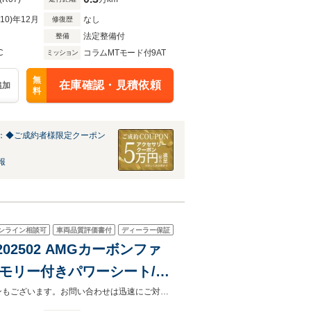
R10)年12月
なし
修復歴
法定整備付
整備
C
コラムMTモード付9AT
ミッション
無
在庫確認・見積依頼
追加
料
：◆ご成約者様限定クーポン
報
ンライン相談可
車両品質評価書付
ディーラー保証
P202502 AMGカーボンファ
モリー付きパワーシート/シ
ックスライディングルー
メルセデス・ベンツ世田谷南では実質年率1.9％～ご案内可能！残価設定型ローンもございます。お問い合わせは迅速にご対応致します。