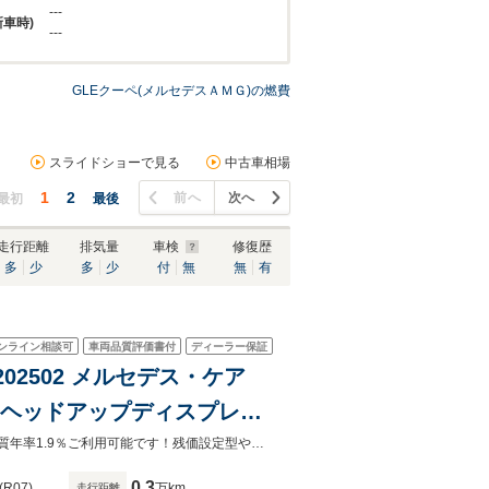
---
新車時)
---
GLEクーペ(メルセデスＡＭＧ)の燃費
スライドショーで見る
中古車相場
1
2
前へ
次へ
最初
最後
走行距離
排気量
車検
修復歴
多
少
多
少
付
無
無
有
ンライン相談可
車両品質評価書付
ディーラー保証
P202502 メルセデス・ケア
 ヘッドアップディスプレ
ド 温冷機能付きカップホル
メルセデス・ベンツあざみ野は2024年3月リニューアルオープン致しました！実質年率1.9％ご利用可能です！残価設定型やボーナス併用等のお支払いプランはお気軽にお申し付け下さい。
0.3
(R07)
万km
走行距離