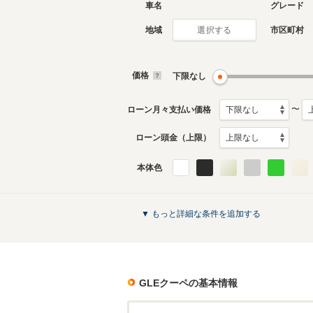
車名
グレード
地域
市区町村
選択する
現行
初代
2020年6月～生産中
2016年8
生産モデ
価格
下限なし
GLEクーペのカタログを見る
〜
ローン月々支払い価格
ローン頭金（上限）
本体色
▼ もっと詳細な条件を追加する
GLEクーペ
の基本情報