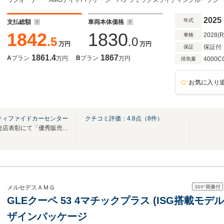
チレーション ブルメスターサラウンド 電動
ンコントロール
2025
年式
支払総額
車両本体価格
1842
1830
2028(
車検
.5
.0
万円
万円
保証付
保証
1861.4
1867
A
プラン
B
プラン
万円
万円
4000C
排気量
お気に入り
ティファイドカーセンター
クチコミ評価：
4.8
点（
8
件）
2024年メルセデス・ベンツ販売店表彰にて「優秀販売店賞」を受賞致しました
360°
画像付
メルセデスＡＭＧ
GLEクーペ 53 4マチックプラス (ISG搭載モデル) 
ザインパッケージ