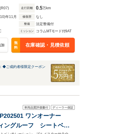
0.5
(R07)
万km
走行距離
R10)年11月
なし
修復歴
法定整備付
整備
C
コラムMTモード付9AT
ミッション
無
在庫確認・見積依頼
追加
料
：◆ご成約者様限定クーポン
車両品質評価書付
ディーラー保証
 MP202501 ワンオーナー
ィングルーフ シートベン