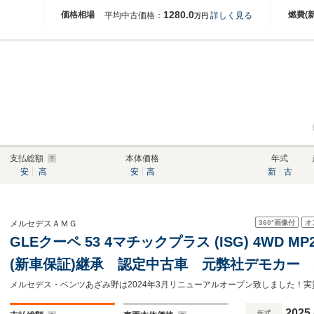
1280.0
価格相場
燃費(
平均中古価格：
詳しく見る
万円
支払総額
本体価格
年式
安
高
安
高
新
古
360°
画像付
オ
メルセデスＡＭＧ
GLEクーペ 53 4マチックプラス (ISG) 4WD M
(新車保証)継承 認定中古車 元弊社デモカー
イ パノラマサンルーフ ブルメスターサウン
ダー シートヒーター シートベンチレーター
2025
年式