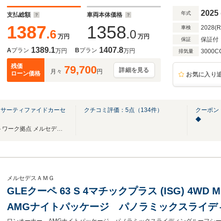
ヒーター ヘッドアップディスプレイ
2025
年式
支払総額
車両本体価格
1387
1358
2028(
車検
.6
.0
万円
万円
保証付
保証
1389.1
1407.8
A
プラン
B
プラン
万円
万円
3000C
排気量
残価
79,700
詳細を見る
月々
円
ローン価格
お気に入り
明サーティファイドカーセ
クチコミ評価：
5
点（
134
件）
クーポン
◆
東京有明 湾岸エリアの新ネットワーク拠点 メルセデス・ベンツの事ならお任せください
メルセデスＡＭＧ
GLEクーペ 63 S 4マチックプラス (ISG) 4WD
AMGナイトパッケージ パノラミックスライデ