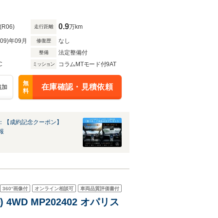
0.9
(R06)
万km
走行距離
R09)年09月
なし
修復歴
法定整備付
整備
C
コラムMTモード付9AT
ミッション
無
在庫確認・見積依頼
追加
料
：【成約記念クーポン】
報
360°
画像付
オンライン相談可
車両品質評価書付
4WD MP202402 オパリス