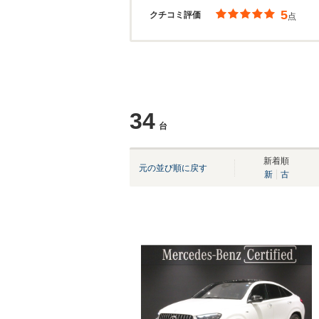
5
クチコミ評価
点
34
台
新着順
元の並び順に戻す
新
古