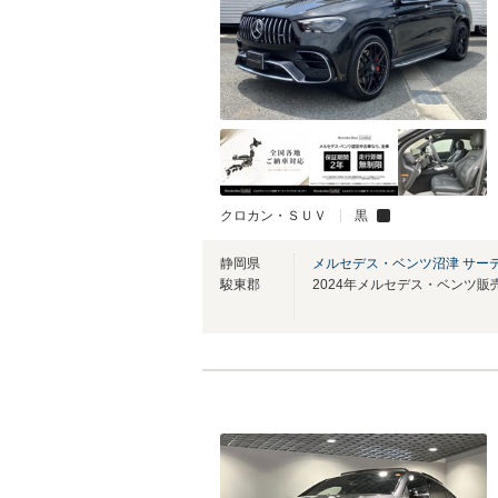
クロカン・ＳＵＶ
黒
静岡県
メルセデス・ベンツ沼津 サー
駿東郡