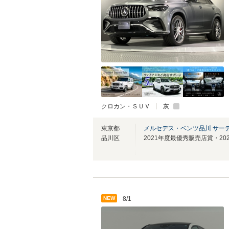
クロカン・ＳＵＶ
灰
東京都
メルセデス・ベンツ品川 サー
品川区
NEW
8/1