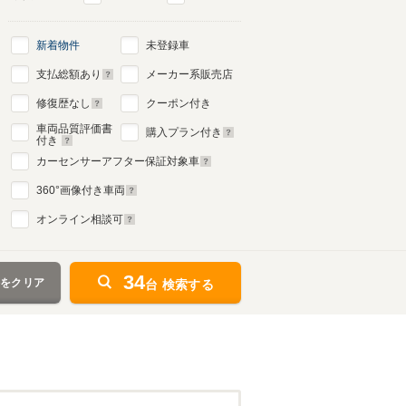
新着物件
未登録車
支払総額あり
メーカー系販売店
修復歴なし
クーポン付き
車両品質評価書
購入プラン付き
付き
カーセンサーアフター保証対象車
360
°画像付き車両
オンライン相談可
34
件をクリア
台 検索する