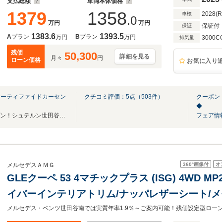
支払総額
車両本体価格
1379
1358
2028(
車検
.0
万円
万円
保証付
保証
1383.6
1393.5
A
プラン
B
プラン
万円
万円
3000C
排気量
残価
50,300
詳細を見る
月々
円
ローン価格
お気に入り
サーティファイドカーセン
クチコミ評価：
5
点（
503
件）
クーポン
◆
2024年3月リニューアルオープン！シュテルン世田谷限定企画 実質年率1.9％実施中！
フェア情
360°
画像付
オ
メルセデスＡＭＧ
GLEクーペ 53 4マチックプラス (ISG) 4WD M
イバーインテリアトリム/ナッパレザーシート/メ
ートヒーター/シートベンチレーター/パノラミ