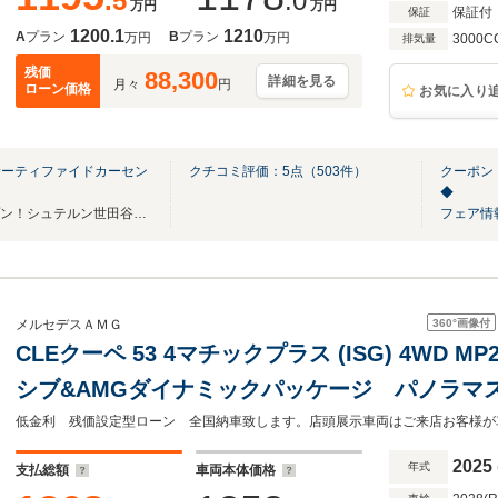
.5
.0
万円
万円
保証付
保証
1200.1
1210
A
プラン
B
プラン
万円
万円
3000C
排気量
残価
88,300
詳細を見る
月々
円
ローン価格
お気に入り
サーティファイドカーセン
クチコミ評価：
5
点（
503
件）
クーポン
◆
2024年3月リニューアルオープン！シュテルン世田谷限定企画 実質年率1.9％実施中！
フェア情
360°
画像付
メルセデスＡＭＧ
CLEクーペ 53 4マチックプラス (ISG) 4WD M
シブ&AMGダイナミックパッケージ パノラマ
オーナー 禁煙車
2025
年式
支払総額
車両本体価格