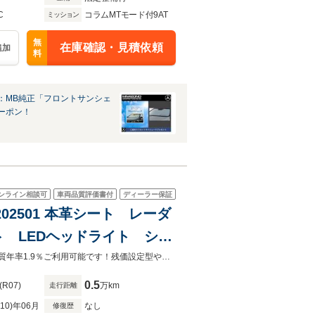
C
コラムMTモード付9AT
ミッション
無
在庫確認・見積依頼
追加
料
：MB純正「フロントサンシェ
ーポン！
ンライン相談可
車両品質評価書付
ディーラー保証
P202501 本革シート レーダ
 LEDヘッドライト シー
カメラシステム
メルセデス・ベンツあざみ野は2024年3月リニューアルオープン致しました！実質年率1.9％ご利用可能です！残価設定型やボーナス併用等のお支払いプランはお気軽にお申し付け下さい。
0.5
(R07)
万km
走行距離
R10)年06月
なし
修復歴