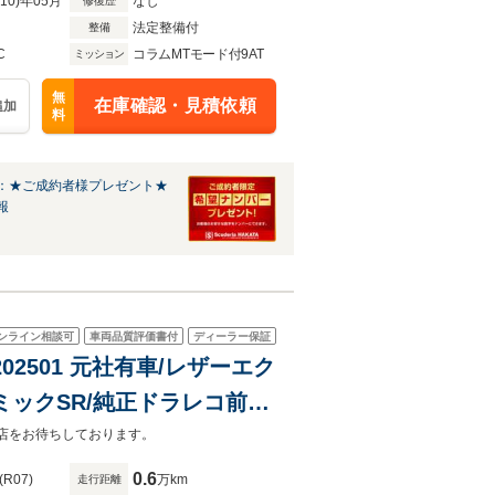
R10)年05月
なし
修復歴
法定整備付
整備
C
コラムMTモード付9AT
ミッション
無
在庫確認・見積依頼
追加
料
：★ご成約者様プレゼント★
報
ンライン相談可
車両品質評価書付
ディーラー保証
P202501 元社有車/レザーエク
ラミックSR/純正ドラレコ前付
ご来店をお待ちしております。
0.6
(R07)
万km
走行距離