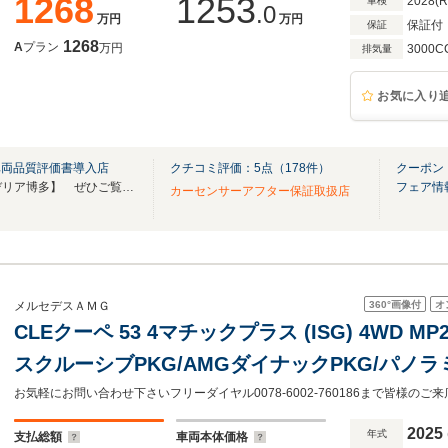
1268
1253
2028(
車検
.0
万円
万円
保証付
保証
1268
A
プラン
万円
3000C
排気量
お気に入り
車両品質評価書導入店
クチコミ評価：
5
点（
178
件）
クーポン
YouTubeチャンネル【スクーデリア博多】 ぜひご覧ください！直通電話TEL：0925881133
フェア情
カーセンサーアフター保証取扱店
360°
画像付
オ
メルセデスＡＭＧ
CLEクーペ 53 4マチックプラス (ISG) 4WD M
スクルーシブPKG/AMGダイナックPKG/パノ
き/仕様違い有(写真参照)
お気軽にお問い合わせ下さいフリーダイヤル0078-6002-760186まで皆様の
2025
年式
支払総額
車両本体価格