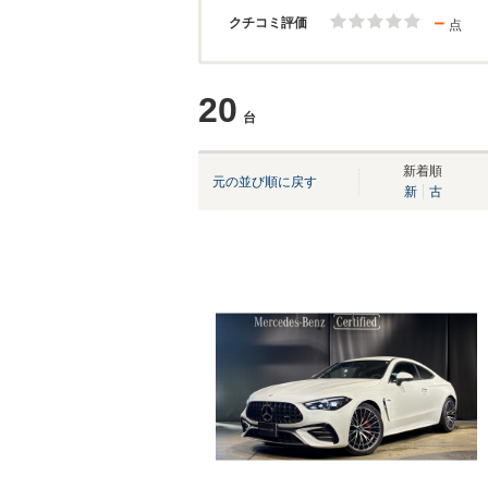
－
クチコミ評価
点
20
台
新着順
元の並び順に戻す
新
古