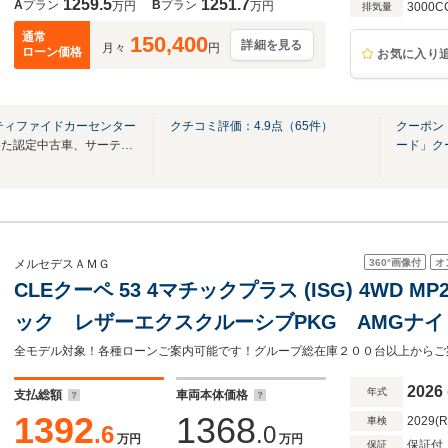
1259.5
1251.7
A
プラン
B
プラン
万円
万円
3000C
排気量
通常
150,400
詳細を見る
月々
円
ローン価格
お気に入り
ティファイドカーセンター
クチコミ評価：
4.9
点（
65
件）
クーポン
メルセデス・ベンツが唯一認めた認定中古車、サーティファイドカー販売店です。
ード」ク
360°
画像付
オ
メルセデスＡＭＧ
CLEクーペ 53 4マチックプラス (ISG) 4WD M
ック レザーエクスクルーシブPKG AMGナイ
ルシートバック シートベンチレーター ヘッド
ンチAW
2026
年式
支払総額
車両本体価格
1392
1368
2029(
車検
.6
.0
万円
万円
保証付
保証