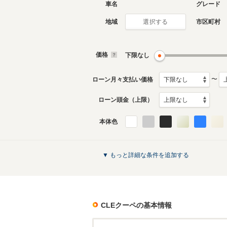
車名
グレード
地域
市区町村
選択する
価格
下限なし
〜
ローン月々支払い価格
ローン頭金（上限）
本体色
▼ もっと詳細な条件を追加する
CLEクーペ
の基本情報