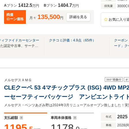
1412.5
1404.7
A
プラン
B
プラン
万円
万円
3000C
排気量
残価
135,500
詳細を見る
月々
円
ローン価格
お気に入り
ティファイドカーセンター
クチコミ評価：
4.9
点（
65
件）
クーポン
メルセデス・ベンツが唯一認めた認定中古車、サーティファイドカー販売店です。
ード」ク
360°
画像付
オ
メルセデスＡＭＧ
CLEクーペ 53 4マチックプラス (ISG) 4WD M
ーセーフティーパッケージ アンビエントライト
トヒーター メモリー付きパワーシート 360°
2025
年式
支払総額
車両本体価格
1195
1178
2028(
車検