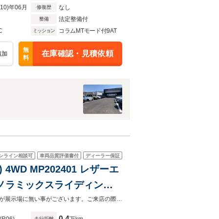
R10)年06月
なし
修復歴
法定整備付
整備
C
コラムMTモード付9AT
ミッション
無
在庫確認・見積依頼
追加
料
ンライン相談可
車両品質評価書付
ディーラー保証
4WD MP202401 レザーエ
パノラミックスライディング
【残価設定型ローン対応】お気軽に当社スタッフまでお問い合わせ下さい。お車が展示場に無い事がございます。ご来店の際は一度お電話にて在庫のご確認を御願い致します。
0.4
走行距離