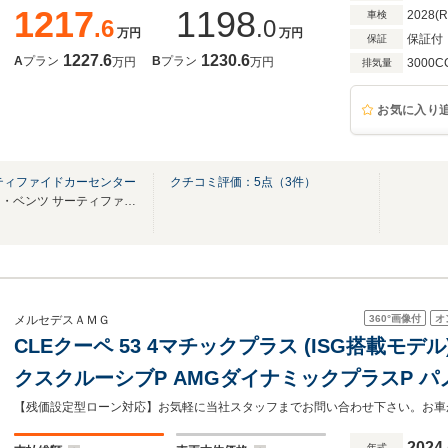
1217
1198
2028(
車検
.6
.0
万円
万円
保証付
保証
1227.6
1230.6
A
プラン
B
プラン
万円
万円
3000C
排気量
お気に入り
ティファイドカーセンター
クチコミ評価：
5
点（
3
件）
神奈川県内最大級のメルセデス・ベンツ サーティファイドカーセンター
360°
画像付
オ
メルセデスＡＭＧ
CLEクーペ 53 4マチックプラス (ISG搭載モデル) 
クスクルーシブP AMGダイナミックプラスP 
ルーフ
2024
年式