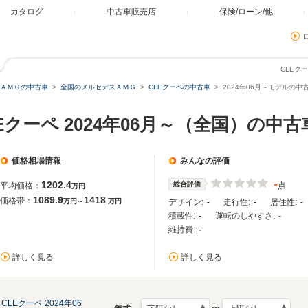
カタログ
中古車販売店
保険/ローン/他
CLEク
ＡＭＧの中古車
全国のメルセデスＡＭＧ
CLEクーペの中古車
2024年06月～モデルの中
クーペ 2024年06月～（全国）の中古
価格相場情報
みんなの評価
-
1202.4
総合評価
平均価格：
点
万円
1089.9
1418
価格帯：
万円～
万円
デザイン:
-
走行性:
-
居住性:
-
積載性:
-
運転のしやすさ:
-
維持費:
-
詳しく見る
詳しく見る
CLEクーペ 2024年06