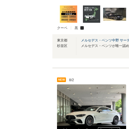
クーペ
黒
東京都
メルセデス・ベンツ中野 サー
杉並区
NEW
8/2