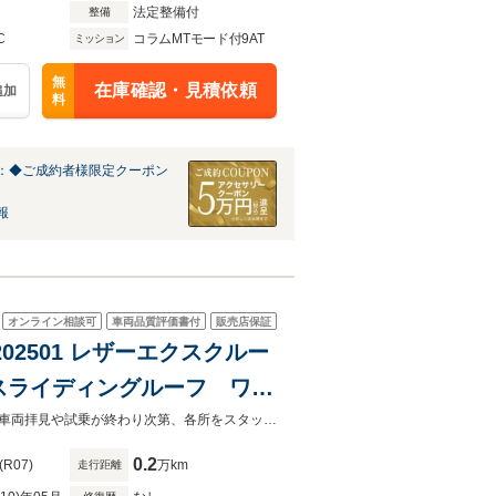
法定整備付
整備
C
コラムMTモード付9AT
ミッション
無
在庫確認・見積依頼
追加
料
：◆ご成約者様限定クーポン
報
オンライン相談可
車両品質評価書付
販売店保証
P202501 レザーエクスクルー
スライディングルーフ ワン
低金利 残価設定型ローン 全国納車致します。店頭展示車両はご来店お客様が車両拝見や試乗が終わり次第、各所をスタッフにて除菌殺菌を徹底して行っております。
0.2
(R07)
万km
走行距離