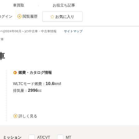
車買取
お役立ち記事
ログイン
閲覧履歴
お気に入り
ーペ(2024年06月～)の中古車・中古車情報
サイトマップ
古車
車
燃費・カタログ情報
10.6
WLTCモード燃費：
km/l
2996
排気量：
cc
詳しく見る
ミッション
AT/CVT
MT