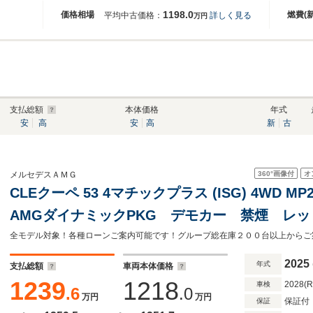
1198.0
価格相場
燃費(
平均中古価格：
詳しく見る
万円
支払総額
本体価格
年式
安
高
安
高
新
古
360°
画像付
オ
メルセデスＡＭＧ
CLEクーペ 53 4マチックプラス (ISG) 4WD 
AMGダイナミックPKG デモカー 禁煙 レ
AMGカーボンファイバーインテリアトリム 
フットトランクオープナー
2025
年式
支払総額
車両本体価格
1239
1218
2028(
車検
.6
.0
万円
万円
保証付
保証