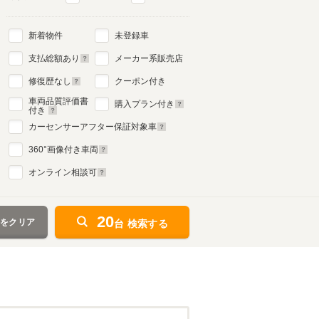
新着物件
未登録車
支払総額あり
メーカー系販売店
修復歴なし
クーポン付き
車両品質評価書
購入プラン付き
付き
カーセンサーアフター保証対象車
360
°画像付き車両
オンライン相談可
20
件をクリア
台 検索する