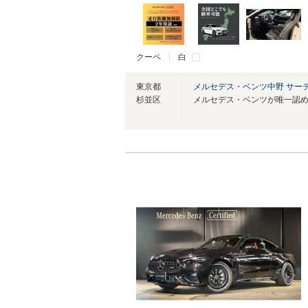
クーペ
白
東京都
メルセデス・ベンツ中野 サー
杉並区