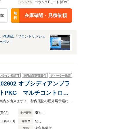
C
コラムMTモード付9AT
ミッション
無
在庫確認・見積依頼
追加
料
：MB純正「フロントサンシェ
ーポン！
ンライン相談可
車両品質評価書付
ディーラー保証
P202602 オブシディアンブラ
トPKG マルチコントロー
アップディスプレイ 20イ
全モデル対象！各種ローンご案内可能です！グループ総在庫２００台以上からご案内が出来ます！ 都内屈指の屋外展示場にてご案内も可能です！
30
(R08)
km
走行距離
R11)年06月
なし
修復歴
法定整備付
整備