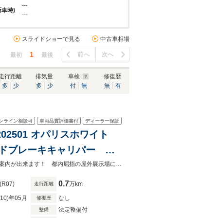
---
新車時)
---
スライドショーで見る
中古車相場
1
前へ
次へ
最初
最後
走行距離
排気量
車検
修復歴
多
少
多
少
付
無
無
有
ンライン相談可
車両品質評価書付
ディーラー保証
MP202501 オパリスホワイト
ッドブレーキキャリパー
ヘッドアップディスプレイ
全モデル対象！各種ローンご案内可能です！グループ総在庫２００台以上からご案内が出来ます！ 都内屈指の屋外展示場にてご案内も可能です！
0.7
(R07)
万km
走行距離
R10)年05月
なし
修復歴
法定整備付
整備