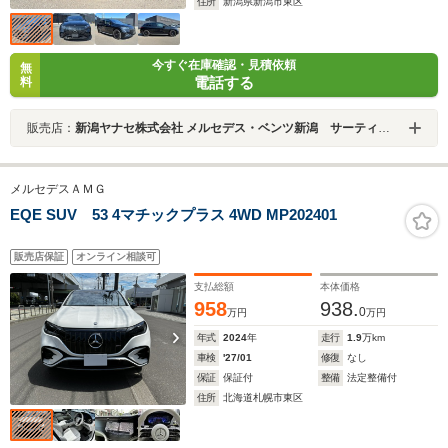
住所
新潟県新潟市東区
今すぐ在庫確認・見積依頼
無
電話する
料
販売店：
新潟ヤナセ株式会社 メルセデス・ベンツ新潟 サーティファイドカーセンター
メルセデスＡＭＧ
EQE SUV 53 4マチックプラス 4WD MP202401
販売店保証
オンライン相談可
支払総額
本体価格
958
938.
0
万円
万円
年式
2024
年
走行
1.9
万km
車検
'27/01
修復
なし
保証
保証付
整備
法定整備付
住所
北海道札幌市東区