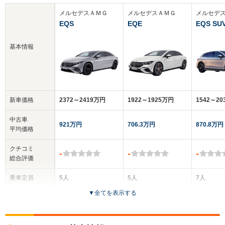
メルセデスＡＭＧ
メルセデスＡＭＧ
メルセデ
EQS
EQE
EQS SU
基本情報
新車価格
2372～2419万円
1922～1925万円
1542～2
中古車
921万円
706.3万円
870.8万円
平均価格
クチコミ
-
-
-
総合評価
乗車定員
5人
5人
7人
▼
全てを表示する
ドア数
5ドア
4ドア
5ドア
全高
全高
全