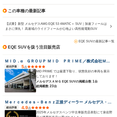
駆動方式
4WD
4WD
4WD
この車種の最新記事
【試乗】新型 メルセデスAMG EQE 53 4MATIC＋ SUV｜加速フィールは
まさに弾丸！ 高速域のライドフィールが心地よい高性能電動SUV
EQE SUVの最新記事一覧
EQE SUVを扱う注目販売店
ＭＩＤ．α ＧＲＯＵＰ ＭＩＤ ＰＲＩＭＥ／株式会社ＭＩＤ ＡＬＦＡ
5
総合評価
点
MID PRIME では厳選下取り、状態良好の車両を展示
しております！
1
メルセデスＡＭＧ EQE SUVの
掲載台数
台
23
総掲載数
台
Ｍｅｒｃｅｄｅｓ－Ｂｅｎｚ正規ディーラー メルセデス・ベンツ泉佐野
4.9
総合評価
点
2025年メルセデスベンツ中古車販売店表彰にて泉佐野