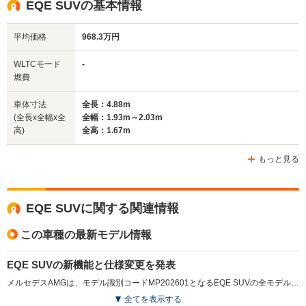
EQE SUVの基本情報
1.52m
1.5m
1.
平均価格
968.3万円
全幅
全幅
全
WLTCモード
-
サイズ
1.93m
1.91m
2.
燃費
全長
全長
(全長x全幅x全高)
5.23m
4.97m
5.13m
車体寸法
全長：4.88m
(全長x全幅x全
全幅：1.93m～2.03m
高)
全高：1.67m
ホイールベース
ホイールベース
ホイー
-m
-m
もっと見る
EQE SUVに関する関連情報
WLTCモード
-
-
-
燃費
この車種の最新モデル情報
EQE SUVの新機能と仕様変更を発表
メルセデスAMGは、モデル識別コードMP202601となるEQE SUVの全モデルに対する変更を発表した。新たに外装色として「パタゴニアレッド（メタリック）」が追加され、利用者に新しい選択肢を提供した。また、Sound Experienceに新たなサウンド「Fractal Fusion」と「Granular Fuzz」が追加され、音響面でも充実した体験が可能となる。普通充電の能力が32Aから40Aに向上し、充電の効率も改善されている。（2026.2）
排気量
-
-
-
全てを表示する