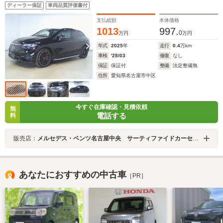
ディーラー保証
車両品質評価書付
支払総額
本体価格
1013
997.
0
万円
万円
年式
2025
年
走行
0.4
万km
車検
'28/03
修復
なし
保証
保証付
整備
法定整備無
住所
愛知県名古屋市中区
今すぐ在庫確認・見積依頼
無
電話する
料
販売店：
メルセデス・ベンツ名古屋中央 サーティファイドカーセンター
あなたにおすすめの中古車
［PR］