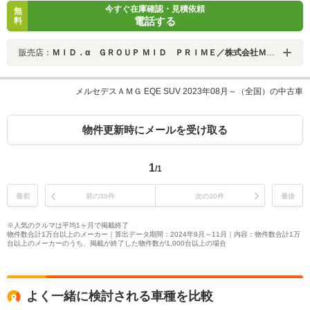
今すぐ在庫確認・見積依頼
無
電話する
料
販売店：
ＭＩＤ．α ＧＲＯＵＰ ＭＩＤ ＰＲＩＭＥ／株式会社ＭＩＤ ＡＬＦＡ
メルセデスＡＭＧ EQE SUV 2023年08月～（全国）の中古車
物件更新時にメールを受け取る
1
/1
最初
前の30件
次の30件
最後
※人気のクルマは平均1ヶ月で掲載終了
物件数合計1万台以上のメーカー｜算出データ期間：2024年9月～11月｜内容：物件数合計1万
台以上のメーカーのうち、掲載が終了した物件数が1,000台以上の場合
よく一緒に検討される車種を比較