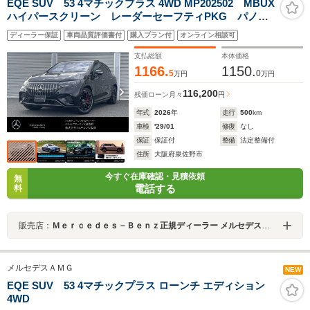
EQE SUV 53 4マチックプラス 4WD MP202502 MBUX
ハイパースクリーン レーダーセーフティPKG パノラ
ミックスライディングルーフ リア・アクスルステアリ
ディーラー保証
車両品質評価書付
購入プラン付
オンライン相談可
ング ナッパレザーシート シートベンチレーター ヘ
ッドアップディスプレイ アンビエントライト
支払総額
本体価格
1166.
1150.
5
0
万円
万円
116,200
残価ローン
月々
円
年式
2026
年
走行
500
km
車検
'29/01
修復
なし
保証
保証付
整備
法定整備付
住所
大阪府泉佐野市
今すぐ在庫確認・見積依頼
無
電話する
料
販売店：
Ｍｅｒｃｅｄｅｓ－Ｂｅｎｚ正規ディーラー メルセデス・ベンツ泉佐野
メルセデスＡＭＧ
NEW
EQE SUV 53 4マチックプラス ローンチ エディション
4WD