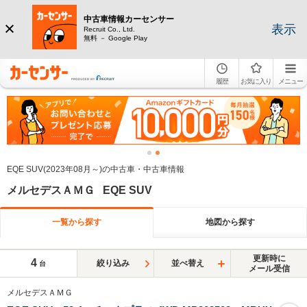
中古車情報カーセンサー
表示
Recruit Co., Ltd.
無料 － Google Play
履歴
お気に入り
メニュー
EQE SUV(2023年08月～)の中古車・中古車情報
メルセデスＡＭＧ EQE SUV
一覧から探す
地図から探す
更新時に
4
絞り込み
並べ替え
台
メール受信
メルセデスＡＭＧ