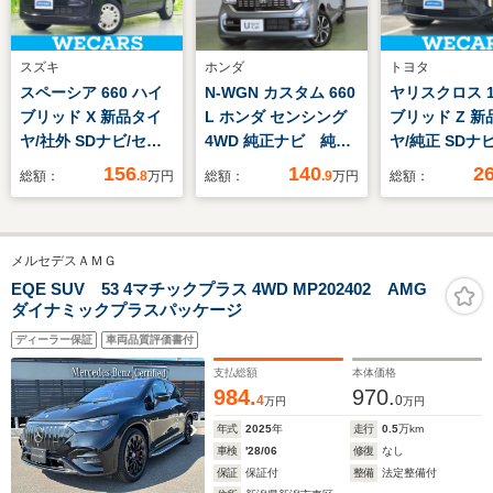
スズキ
ホンダ
トヨタ
スペーシア 660 ハイ
N-WGN カスタム 660
ヤリスクロス 1
ブリッド X 新品タイ
L ホンダ センシング
ブリッド Z 新
ヤ/社外 SDナビ/セー
4WD 純正ナビ 純正
ヤ/純正 SDナ
フティサポート(スズ
エンスタ リアカメ
安全装置/シー
156
140
2
総額：
.8
万円
総額：
.9
万円
総額：
キ)/両側電動スライド
ラ 純正アルミ付き夏
ター/車線逸脱
ドア/シートヒーター
冬タイヤSET ETC
援システム/シ
運転席/ヘッドランプ
ーフレザー/ヘ
メルセデスＡＭＧ
LED/Bluetooth接
ンプ LED/ETC
続/ETC/EBD付ABS/横
ABS/横滑り防
EQE SUV 53 4マチックプラス 4WD MP202402 AMG
ダイナミックプラスパッケージ
滑り防止装置
アイドリング
ディーラー保証
車両品質評価書付
支払総額
本体価格
984.
970.
4
0
万円
万円
年式
2025
年
走行
0.5
万km
車検
'28/06
修復
なし
保証
保証付
整備
法定整備付