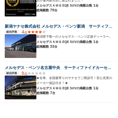
店が優秀販売店に選ばれました！
1
メルセデスＡＭＧ EQE SUVの
掲載台数
台
79
総掲載数
台
新潟ヤナセ株式会社 メルセデス・ベンツ新潟 サーティファイドカーセンター
4
総合評価
点
新潟県下唯一のメルセデス・ベンツ正規ディーラー。
1
メルセデスＡＭＧ EQE SUVの
掲載台数
台
33
総掲載数
台
メルセデス・ベンツ名古屋中央 サーティファイドカーセンター
0
総合評価
点
★全車、全国最寄りのヤナセでご商談可！安心充実の
メーカー保証付き！★
1
メルセデスＡＭＧ EQE SUVの
掲載台数
台
7
総掲載数
台