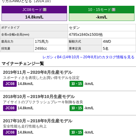
リカルAWDとなる（2014.10）
JC08モード
10・15モード
14.8km/L
-km/L
セダン
ボディタイプ
4795x1840x1500/他
全長x全幅x全高(mm)
175馬力
4WD
最高出力
駆動方式
2498cc
5名
排気量
乗車定員
レガシィB4 (14年10月～20年8月)のカタログ情報を見る
マイナーチェンジ一覧
2019年11月～2020年8月生産モデル
スポーティさを表現したお買い得モデルを設定
JC08
14.8km/L
10・15
-km/L
2018年10月～2019年10月生産モデル
アイサイトのプリクラッシュブレーキ制御を改良
JC08
14.8km/L
10・15
-km/L
2017年10月～2018年9月生産モデル
安全性能も走行性能も向上
JC08
14.8km/L
10・15
-km/L