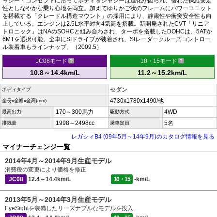
ャシー・コンセプトに沿ってボディ＆シャシーは進化が図られ、優れた操縦安定
性としなやかな乗り心地を両立。加えてゆりかご状のフレームにパワーユニット
を搭載する「クレードル構造マウント」の採用により、静粛性や衝突安全性も向
上している。エンジンは2.5L水平対向4気筒を搭載。新開発されたCVT「リニア
トロニック」はNAのSOHCと組み合わされ、ターボを搭載したDOHCは、5ATか
6MTを選択可能。全車にSIドライブが装着され、SIレーダークルーズコントロー
ル装着車もラインナップ。（2009.5）
JC08モード
10・15モード
10.8～14.4km/L
11.2～15.2km/L
セダン
ボディタイプ
4730x1780x1490/他
全長x全幅x全高(mm)
170～300馬力
4WD
最高出力
駆動方式
1998～2498cc
5名
排気量
乗車定員
レガシィB4 (09年5月～14年9月)のカタログ情報を見る
マイナーチェンジ一覧
2014年4月～2014年9月生産モデル
消費税の変更により価格を修正
JC08
12.4～14.4km/L
10・15
-km/L
2013年5月～2014年3月生産モデル
EyeSightを装備したリーズナブルなモデルを投入