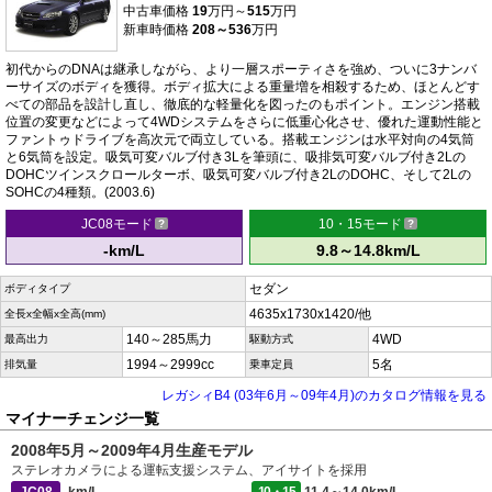
中古車価格
19
万円～
515
万円
新車時価格
208～536
万円
初代からのDNAは継承しながら、より一層スポーティさを強め、ついに3ナンバ
ーサイズのボディを獲得。ボディ拡大による重量増を相殺するため、ほとんどす
べての部品を設計し直し、徹底的な軽量化を図ったのもポイント。エンジン搭載
位置の変更などによって4WDシステムをさらに低重心化させ、優れた運動性能と
ファントゥドライブを高次元で両立している。搭載エンジンは水平対向の4気筒
と6気筒を設定。吸気可変バルブ付き3Lを筆頭に、吸排気可変バルブ付き2Lの
DOHCツインスクロールターボ、吸気可変バルブ付き2LのDOHC、そして2Lの
SOHCの4種類。(2003.6)
JC08モード
10・15モード
-km/L
9.8～14.8km/L
セダン
ボディタイプ
4635x1730x1420/他
全長x全幅x全高(mm)
140～285馬力
4WD
最高出力
駆動方式
1994～2999cc
5名
排気量
乗車定員
レガシィB4 (03年6月～09年4月)のカタログ情報を見る
マイナーチェンジ一覧
2008年5月～2009年4月生産モデル
ステレオカメラによる運転支援システム、アイサイトを採用