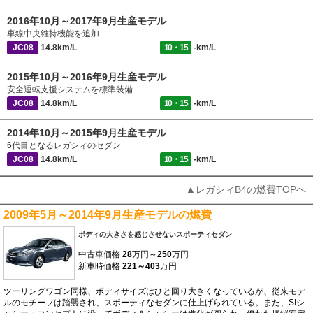
2016年10月～2017年9月生産モデル
車線中央維持機能を追加
JC08
14.8km/L
10・15
-km/L
2015年10月～2016年9月生産モデル
安全運転支援システムを標準装備
JC08
14.8km/L
10・15
-km/L
2014年10月～2015年9月生産モデル
6代目となるレガシィのセダン
JC08
14.8km/L
10・15
-km/L
▲レガシィB4の燃費TOPへ
2009年5月～2014年9月生産モデルの燃費
ボディの大きさを感じさせないスポーティセダン
中古車価格
28
万円～
250
万円
新車時価格
221～403
万円
ツーリングワゴン同様、ボディサイズはひと回り大きくなっているが、従来モデ
ルのモチーフは踏襲され、スポーティなセダンに仕上げられている。また、SIシ