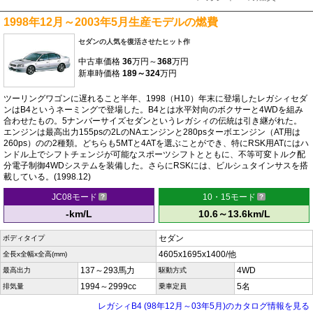
1998年12月～2003年5月生産モデルの燃費
セダンの人気を復活させたヒット作
中古車価格
36
万円～
368
万円
新車時価格
189～324
万円
ツーリングワゴンに遅れること半年、1998（H10）年末に登場したレガシィセダ
ンはB4というネーミングで登場した。B4とは水平対向のボクサーと4WDを組み
合わせたもの。5ナンバーサイズセダンというレガシィの伝統は引き継がれた。
エンジンは最高出力155psの2LのNAエンジンと280psターボエンジン（AT用は
260ps）のの2種類。どちらも5MTと4ATを選ぶことができ、特にRSK用ATにはハ
ンドル上でシフトチェンジが可能なスポーツシフトとともに、不等可変トルク配
分電子制御4WDシステムを装備した。さらにRSKには、ビルシュタインサスを搭
載している。(1998.12)
JC08モード
10・15モード
-km/L
10.6～13.6km/L
セダン
ボディタイプ
4605x1695x1400/他
全長x全幅x全高(mm)
137～293馬力
4WD
最高出力
駆動方式
1994～2999cc
5名
排気量
乗車定員
レガシィB4 (98年12月～03年5月)のカタログ情報を見る