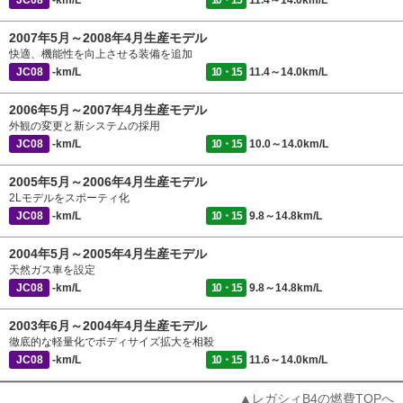
JC08
-km/L
10・15
11.4～14.0km/L
2007年5月～2008年4月生産モデル
快適、機能性を向上させる装備を追加
JC08
-km/L
10・15
11.4～14.0km/L
2006年5月～2007年4月生産モデル
外観の変更と新システムの採用
JC08
-km/L
10・15
10.0～14.0km/L
2005年5月～2006年4月生産モデル
2Lモデルをスポーティ化
JC08
-km/L
10・15
9.8～14.8km/L
2004年5月～2005年4月生産モデル
天然ガス車を設定
JC08
-km/L
10・15
9.8～14.8km/L
2003年6月～2004年4月生産モデル
徹底的な軽量化でボディサイズ拡大を相殺
JC08
-km/L
10・15
11.6～14.0km/L
▲レガシィB4の燃費TOPへ