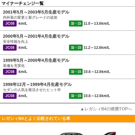
マイナーチェンジ一覧
2001年5月～2003年5月生産モデル
内外装の変更と新グレードの追加
JC08
-km/L
10・15
11.0～13.6km/L
2000年5月～2001年4月生産モデル
安全性能を向上
JC08
-km/L
10・15
11.2～12.6km/L
1999年5月～2000年4月生産モデル
装備を充実化
JC08
-km/L
10・15
10.6～12.6km/L
1998年12月～1999年4月生産モデル
セダンの人気を復活させたヒット作
JC08
-km/L
10・15
10.6～12.6km/L
▲レガシィB4の燃費TOPへ
レガシィB4とよく比較されている車