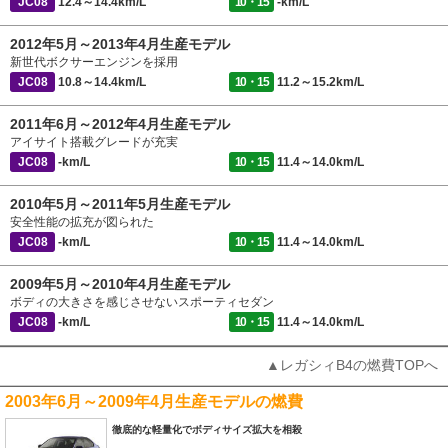
JC08
12.4～14.4km/L
10・15
-km/L
2012年5月～2013年4月生産モデル
新世代ボクサーエンジンを採用
JC08
10.8～14.4km/L
10・15
11.2～15.2km/L
2011年6月～2012年4月生産モデル
アイサイト搭載グレードが充実
JC08
-km/L
10・15
11.4～14.0km/L
2010年5月～2011年5月生産モデル
安全性能の拡充が図られた
JC08
-km/L
10・15
11.4～14.0km/L
2009年5月～2010年4月生産モデル
ボディの大きさを感じさせないスポーティセダン
JC08
-km/L
10・15
11.4～14.0km/L
▲レガシィB4の燃費TOPへ
2003年6月～2009年4月生産モデルの燃費
徹底的な軽量化でボディサイズ拡大を相殺