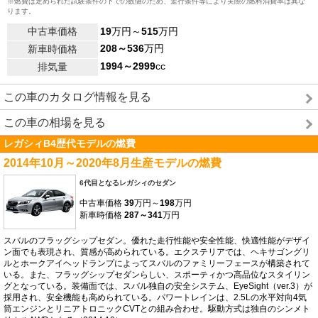
※燃費は定められた試験条件の下での数値のため、走行条件等により実際の燃料消費率は異な
ります。
中古車価格
19
万円～
515
万円
208～536
万円
新車時価格
1994～2999
cc
排気量
この車のカタログ情報を見る
この車の相場を見る
レガシィB4歴代モデルの燃費
2014年10月～2020年8月生産モデルの燃費
6代目となるレガシィのセダン
中古車価格
39
万円～
198
万円
新車時価格
287～341
万円
スバルのフラッグシップセダン。優れた走行性能や安全性能、快適性能がデザイ
ン面でも表現され、質感が高められている。エクステリアでは、ヘキサゴングリ
ルとホークアイヘッドランプによってスバルのファミリーフェースが構築されて
いる。また、フラッグシップセダンらしい、スポーティかつ高品位なスタイリン
グとなっている。装備面では、スバル独自の安全システム、EyeSight（ver.3）が
採用され、安全機能も高められている。パワートレインは、2.5Lの水平対向4気
筒エンジンとリニアトロニックCVTとの組み合わせ。駆動方式は独自のシンメト