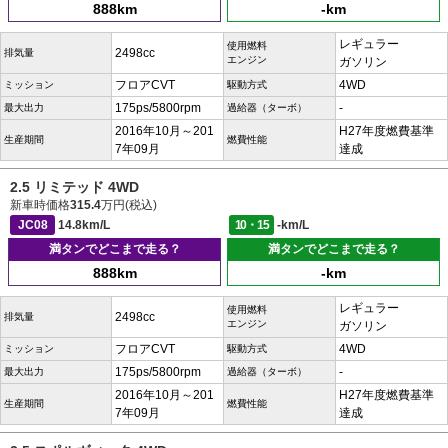
888km
-km
レギュラー
使用燃料
2498cc
排気量
エンジン
ガソリン
フロアCVT
4WD
ミッション
駆動方式
175ps/5800rpm
-
最大出力
過給器（ターボ）
2016年10月～201
H27年度燃費基準
生産期間
燃費性能
7年09月
達成
2.5 リミテッド 4WD
新車時価格
315.4
万円(税込)
JC08
14.8km/L
10・15
-km/L
満タンでどこまで走る？
満タンでどこまで走る？
888km
-km
レギュラー
使用燃料
2498cc
排気量
エンジン
ガソリン
フロアCVT
4WD
ミッション
駆動方式
175ps/5800rpm
-
最大出力
過給器（ターボ）
2016年10月～201
H27年度燃費基準
生産期間
燃費性能
7年09月
達成