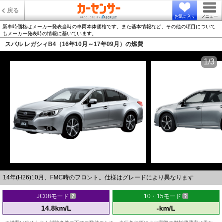
戻る
お気に入り
メニュー
新車時価格はメーカー発表当時の車両本体価格です。また基本情報など、その他の項目について
もメーカー発表時の情報に基いています。
スバル レガシィB4（16年10月～17年09月）の燃費
1/3
14年(H26)10月、FMC時のフロント。仕様はグレードにより異なります
JC08モード
10・15モード
14.8km/L
-km/L