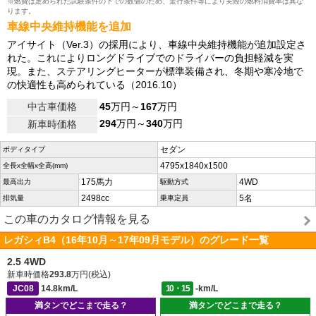
※燃費は定められた試験条件の下での数値のため、走行条件等により実際の燃料消費率は異な
ります。
車線中央維持機能を追加
アイサイト（Ver.3）の採用により、車線中央維持機能が追加設定さ
れた。これによりロングドライブでのドライバーの負担軽減を実
現。また、ステアリングヒーターが標準装備され、冬期や寒冷地で
の快適性も高められている（2016.10）
中古車価格
45
万円～
167
万円
294
万円～
340
万円
新車時価格
セダン
ボディタイプ
4795x1840x1500
全長x全幅x全高(mm)
175馬力
4WD
最高出力
駆動方式
2498cc
5名
排気量
乗車定員
この車のカタログ情報を見る
レガシィB4（16年10月～17年09月モデル）のグレード一覧
2.5 4WD
新車時価格
293.8
万円(税込)
JC08
14.8km/L
10・15
-km/L
満タンでどこまで走る？
満タンでどこまで走る？