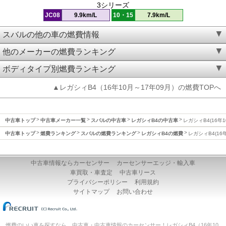
3シリーズ
JC08
9.9km/L
10・15
7.9km/L
スバルの他の車の燃費情報
他のメーカーの燃費ランキング
ボディタイプ別燃費ランキング
▲レガシィB4（16年10月～17年09月）の燃費TOPへ
中古車トップ
中古車メーカー一覧
スバルの中古車
レガシィB4の中古車
レガシィB4(16年
中古車トップ
燃費ランキング
スバルの燃費ランキング
レガシィB4の燃費
レガシィB4(16
中古車情報ならカーセンサー
カーセンサーエッジ・輸入車
車買取・車査定
中古車リース
プライバシーポリシー
利用規約
サイトマップ
お問い合わせ
燃費のいい車を探すなら、中古車・中古車情報のカーセンサー！レガシィB4（16年10