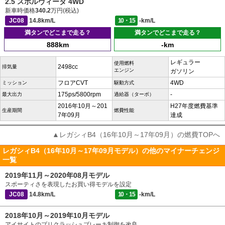
2.5 スポルヴィータ 4WD
新車時価格
340.2
万円(税込)
JC08
14.8km/L
10・15
-km/L
満タンでどこまで走る？
満タンでどこまで走る？
888km
-km
レギュラー
使用燃料
2498cc
排気量
エンジン
ガソリン
フロアCVT
4WD
ミッション
駆動方式
175ps/5800rpm
-
最大出力
過給器（ターボ）
2016年10月～201
H27年度燃費基準
生産期間
燃費性能
7年09月
達成
▲レガシィB4（16年10月～17年09月）の燃費TOPへ
レガシィB4（16年10月～17年09月モデル）の他のマイナーチェンジ
一覧
2019年11月～2020年08月モデル
スポーティさを表現したお買い得モデルを設定
JC08
14.8km/L
10・15
-km/L
2018年10月～2019年10月モデル
アイサイトのプリクラッシュブレーキ制御を改良