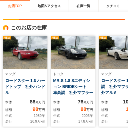
お店TOP
地図&アクセス
在庫一覧
クチコミ
このお店の在庫
NEW
NEW
NEW
マツダ
トヨタ
マツダ
ロードスター 1.6 ハー
MR-S 1.8 Sエディシ
ロードスター 1
ドトップ 社外ハンド
ョン BRIDEシート
調 社外マフ
ル
車高調 社外マフラー
外アルミ
86
76
1
本体
.0
万円
本体
.0
万円
本体
98
88
総額
万円
総額
万円
総額
年式
1989
年
年式
2003
年
年式
走行
26.9
万km
走行
17.8
万km
走行
1