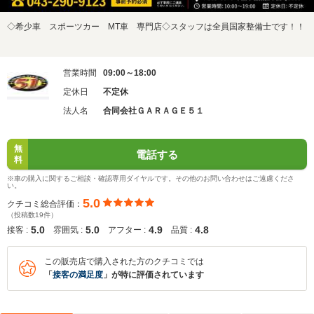
◇希少車 スポーツカー MT車 専門店◇スタッフは全員国家整備士です！！
営業時間
09:00～18:00
定休日
不定休
法人名
合同会社ＧＡＲＡＧＥ５１
無
電話する
料
※車の購入に関するご相談・確認専用ダイヤルです。その他のお問い合わせはご遠慮くださ
い。
5.0
クチコミ総合評価：
（投稿数19件）
5.0
5.0
4.9
4.8
接客 :
雰囲気 :
アフター :
品質 :
この販売店で購入された方のクチコミでは
「
接客の満足度
」が特に評価されています