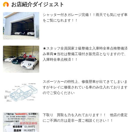
お店紹介ダイジェスト
シャッター付きガレージ完備！！雨天でも気にせず車
をご覧になれます！！
★スタッフ全員国家２級整備士入庫時全車点検整備済
み車両★当社は整備工場付き販売店となりますので、
入庫時全車点検済！！
スポーツカーの特性上、修復歴車が出てきてしまいま
すがキレイに修復されている車のみ仕入れております
のでご安心ください
下取り 買取も力を入れております！！ 他店の査定
にご不満の方は是非一度ご相談ください！！