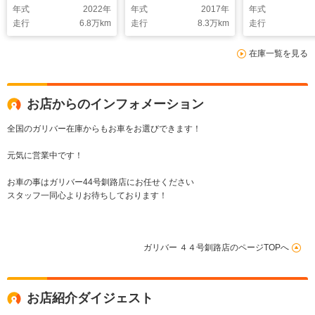
年式
2022
年
年式
2017
年
年式
Pスラ 後席サンシェ
走行
6.8
万km
走行
8.3
万km
走行
ード デジタルインナ
ーミラー 全カメラ
在庫一覧を見る
前ドラレコ ウォーク
スルー ビルトイン
ETC WAC 純正
15AW
お店からのインフォメーション
全国のガリバー在庫からもお車をお選びできます！
元気に営業中です！
お車の事はガリバー44号釧路店にお任せください
スタッフ一同心よりお待ちしております！
ガリバー ４４号釧路店のページTOPへ
お店紹介ダイジェスト