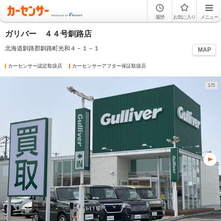
履歴
お気に入り
メニュー
ガリバー ４４号釧路店
北海道釧路郡釧路町光和４－１－１
MAP
カーセンサー認定取扱店
カーセンサーアフター保証取扱店
1/5