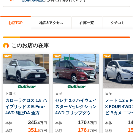
「
接客の満足度
」が特に評価されています
お店TOP
地図&アクセス
在庫一覧
クチコミ
このお店の在庫
NEW
NEW
NEW
トヨタ
日産
日産
カローラクロス 1.8 ハ
セレナ 2.0 ハイウェイ
ノート 1.2 e-
イブリッド Z E-Four
スター Vセレクション
X FOUR 4W
4WD 純正DA 全方位
4WD フリップダウ
ビ Bカメ エ
カメラ パノラマルー
ン 4WD プロパイ
ンシーブレー
345
170
1
本体
.4
万円
本体
.5
万円
本体
フ
ロット ACC パー
351
176
1
総額
.5
万円
総額
.7
万円
総額
キングアシスト 両側