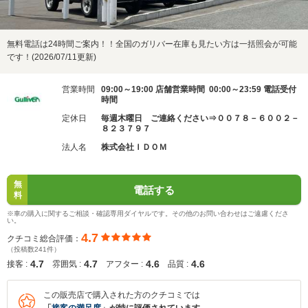
無料電話は24時間ご案内！！全国のガリバー在庫も見たい方は一括照会が可能
です！(2026/07/11更新)
営業時間
09:00～19:00 店舗営業時間 00:00～23:59 電話受付
時間
定休日
毎週木曜日 ご連絡ください⇒００７８－６００２－
８２３７９７
法人名
株式会社ＩＤＯＭ
無
電話する
料
※車の購入に関するご相談・確認専用ダイヤルです。その他のお問い合わせはご遠慮くださ
い。
4.7
クチコミ総合評価：
（投稿数241件）
4.7
4.7
4.6
4.6
接客 :
雰囲気 :
アフター :
品質 :
この販売店で購入された方のクチコミでは