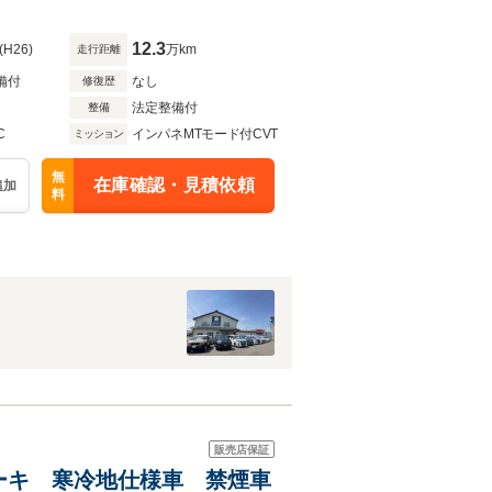
12.3
(H26)
万km
走行距離
備付
なし
修復歴
法定整備付
整備
C
インパネMTモード付CVT
ミッション
無
在庫確認・見積依頼
追加
料
販売店保証
ブレーキ 寒冷地仕様車 禁煙車