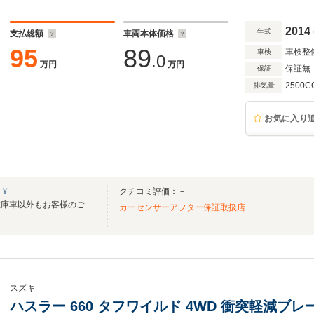
2014
年式
支払総額
車両本体価格
95
89
車検整
車検
.0
万円
万円
保証無
保証
2500C
排気量
お気に入り
ＫＹ
クチコミ評価：－
令和５年７月１日オープン！在庫車以外もお客様のご要望に合わせた車お探しいたします
カーセンサーアフター保証取扱店
スズキ
ハスラー 660 タフワイルド 4WD 衝突軽減