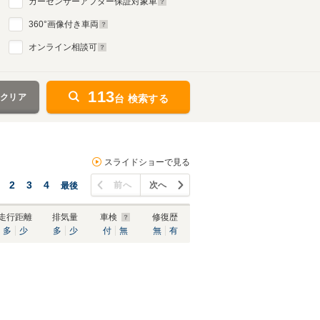
カーセンサーアフター保証対象車
360
°画像付き車両
オンライン相談可
113
をクリア
台 検索する
スライドショーで見る
2
3
4
前へ
次へ
最後
走行距離
排気量
車検
修復歴
多
少
多
少
付
無
無
有