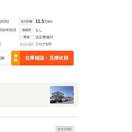
11.5
(H26)
万km
走行距離
R09)年05月
なし
修復歴
法定整備付
整備
C
フロア6AT
ミッション
無
在庫確認・見積依頼
追加
料
販売店保証