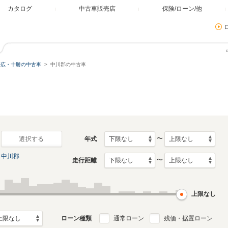
カタログ
中古車販売店
保険/ローン/他
帯広・十勝の中古車
中川郡の中古車
〜
年式
選択する
中川郡
〜
走行距離
上限なし
ローン種類
通常ローン
残価・据置ローン