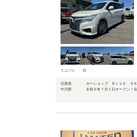
ミニバン
白
北海道
カーショップ ＢＬＵＥ Ｓ
中川郡