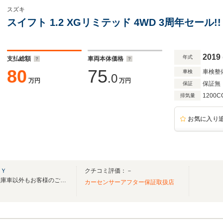
スズキ
スイフト 1.2 XGリミテッド 4WD 3周年セール!!
2019
年式
支払総額
車両本体価格
80
75
車検整
車検
.0
万円
万円
保証無
保証
1200C
排気量
お気に入り
ＫＹ
クチコミ評価：－
令和５年７月１日オープン！在庫車以外もお客様のご要望に合わせた車お探しいたします
カーセンサーアフター保証取扱店