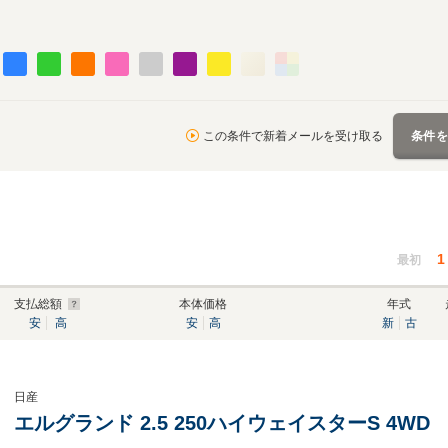
この条件で新着メールを受け取る
条件
1
最初
支払総額
本体価格
年式
安
高
安
高
新
古
日産
エルグランド 2.5 250ハイウェイスターS 4WD