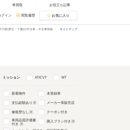
車買取
お役立ち記事
ログイン
閲覧履歴
お気に入り
中川郡(帯広・十勝)の中古車・中古車情報
サイトマップ
ミッション
AT/CVT
MT
新着物件
未登録車
支払総額あり
メーカー系販売店
修復歴なし
クーポン付き
車両品質評価書
購入プラン付き
付き