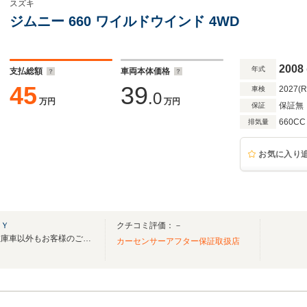
スズキ
ジムニー 660 ワイルドウインド 4WD
2008
年式
支払総額
車両本体価格
45
39
2027(
車検
.0
万円
万円
保証無
保証
660CC
排気量
お気に入り
ＫＹ
クチコミ評価：－
令和５年７月１日オープン！在庫車以外もお客様のご要望に合わせた車お探しいたします
カーセンサーアフター保証取扱店