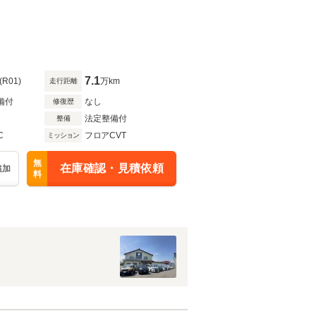
7.1
(R01)
万km
走行距離
備付
なし
修復歴
法定整備付
整備
C
フロアCVT
ミッション
無
在庫確認・見積依頼
追加
料