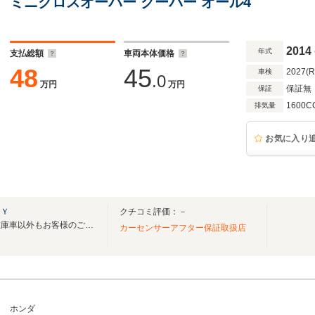
ミニクロスオーバー クーパー オール4
2014
年式
支払総額
車両本体価格
48
45
2027(
車検
.0
万円
万円
保証無
保証
1600C
排気量
お気に入り
ＫＹ
クチコミ評価：－
令和５年７月１日オープン！在庫車以外もお客様のご要望に合わせた車お探しいたします
カーセンサーアフター保証取扱店
ホンダ