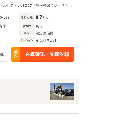
☆４ＷＤ☆車検新規２年付☆無料保証１年☆夏冬タイヤホイール付☆社外ナビ・フルセグ・Bluetooth☆衝突軽減ブレーキ☆横滑り防止機能☆シートヒーター☆寒冷地仕様車☆禁煙車☆
0.7
(R06)
万km
走行距離
備付
あり
修復歴
法定整備付
整備
インパネCVT
ミッション
無
在庫確認・見積依頼
追加
料