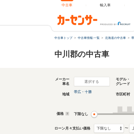
中古車
輸入車
中古車トップ
中古車情報:一覧
北海道の中古車
中川郡の中古車
メーカー
モデル・
選択する
車名
グレード
帯広・十勝
地域
市区町村
価格
下限なし
〜
ローン月々支払い価格