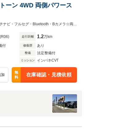
2トーン 4WD 両側パワース
☆４ＷＤ☆車検新規２年付☆無料保証１年☆夏冬タイヤホイール付☆純正８インチナビ・フルセグ・Bluetooth・Bカメラ☆両側パワースライドドア☆衝突軽減B☆寒冷地仕様車☆禁煙車☆
1.2
(R06)
万km
走行距離
備付
あり
修復歴
法定整備付
整備
インパネCVT
ミッション
無
在庫確認・見積依頼
追加
料