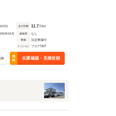
11.7
(H20)
万km
走行距離
R09)年04月
なし
修復歴
法定整備付
整備
フロア5MT
ミッション
無
在庫確認・見積依頼
追加
料