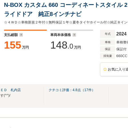
N-BOX カスタム 660 コーディネートスタイル 
ライドドア 純正8インチナビ
2024
年式
支払総額
車両本体価格
155
148
車検整
車検
.0
万円
万円
保証付
保証
660CC
排気量
お気に入り
ＴＥＤ 札内店
クチコミ評価：
4.8
点（
17
件）
^^)/