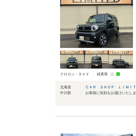
クロカン・ＳＵＶ
緑真珠
北海道
ＣＡＲ ＳＨＯＰ ＬＩＭＩ
中川郡
お客様に笑顔をお届けいたします(