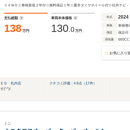
2024
年式
支払総額
車両本体価格
138
130
車検整
車検
.0
万円
万円
保証付
保証
660CC
排気量
お気に入り
ＴＥＤ 札内店
クチコミ評価：
4.8
点（
17
件）
^^)/
ミニ