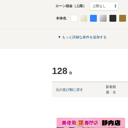
ローン頭金（上限）
本体色
▼ もっと詳細な条件を追加する
128
台
新着順
元の並び順に戻す
新
古