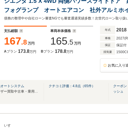
シエンタ 1.5 X 4WD 両側パワースライド
フォグランプ オートエアコン 社外アルミホ
チ コネクテッドローン
2018
年式
支払総額
車両本体価格
167
165
2027(
車検
.8
.5
万円
万円
保証付
保証
173.8
178.8
A
プラン
B
プラン
万円
万円
1500C
排気量
お気に入り
免オートシステム
クチコミ評価：
4.8
点（
65
件）
クーポン
届出済未使用車を中心に、ユーザー買取中古車・乗用車も展示しております！
ッシュ
いすゞ