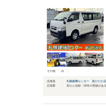
その他
白
北海道
札幌建機センター 新ひだか
日高郡