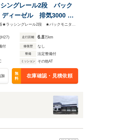
ラッシングレール2段 バック
ィーゼル 排気3000 ハ
★平成27（2015）年式 ★エルフ1.45トン ★パネル車 ★4WD ★車載拡声器★ラッシングレール2段 ★バックモニター ★特殊シフト ★フル装備 ★ハコ2m97cm×1m64cm×2m04cm(高)
6.8
(H27)
万km
走行距離
備付
なし
修復歴
法定整備付
整備
C
その他AT
ミッション
無
在庫確認・見積依頼
追加
料