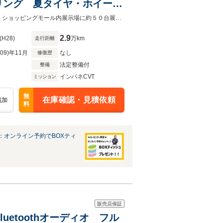
リング 夏タイヤ・ホイール
債務整理中や自社ローン審査NGでも審査通過実績多数！次世代ローン取り扱い！ショッピングモール内展示場に約５０台展示中です！グループ在庫は約500台！
2.9
(H28)
万km
走行距離
R09)年11月
なし
修復歴
法定整備付
整備
インパネCVT
ミッション
無
在庫確認・見積依頼
追加
料
：オンライン予約でBOXティ
販売店保証
luetoothオーディオ フル