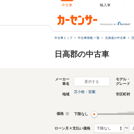
中古車
輸入車
中古車トップ
中古車情報:一覧
北海道の中古車
日高郡の中古車
メーカー
モデル・
選択する
車名
グレード
苫小牧・室蘭
地域
市区町村
価格
下限なし
〜
ローン月々支払い価格