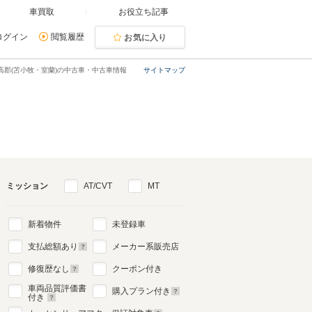
車買取
お役立ち記事
ログイン
閲覧履歴
お気に入り
高郡(苫小牧・室蘭)の中古車・中古車情報
サイトマップ
ミッション
AT/CVT
MT
新着物件
未登録車
支払総額あり
メーカー系販売店
修復歴なし
クーポン付き
車両品質評価書
購入プラン付き
付き