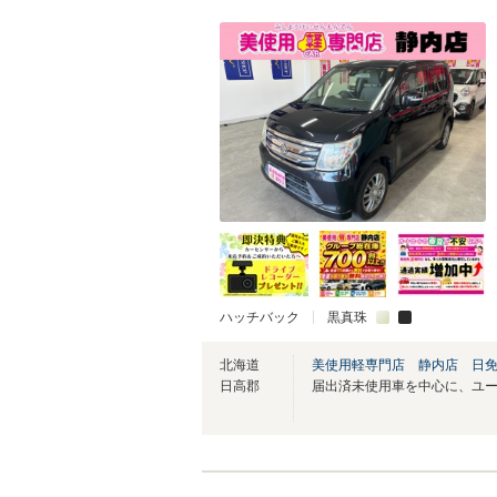
ハッチバック
黒真珠
北海道
美使用軽専門店 静内店 日
日高郡