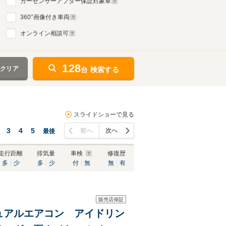
カーセンサーアフター保証対象車
360
°画像付き車両
オンライン相談可
128
をクリア
台 検索する
スライドショーで見る
3
4
5
前へ
次へ
最後
走行距離
排気量
車検
修復歴
多
少
多
少
付
無
無
有
販売店保証
マニュアルエアコン アイドリン