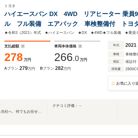
トヨタ
ハイエースバン DX 4WD リアヒーター 乗
ル フル装備 エアバック 車検整備付 トヨ
インETC
2021
年式
支払総額
車両本体価格
278
266
車検整
車検
.0
万円
万円
保証付
保証
279
282
A
プラン
B
プラン
万円
万円
2800C
排気量
お気に入り
店
クチコミ評価：－
安心と信頼・58年の実績がある当社へ、何でもお任せ下さい。