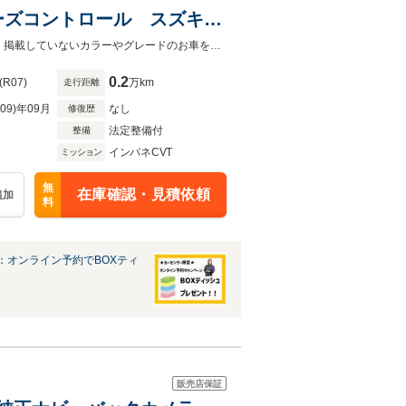
ーズコントロール スズキセ
トヒーター LEDヘッドラ
債務整理中や自社ローン審査NGでも審査通過実績多数！次世代ローン取り扱い！掲載していないカラーやグレードのお車をお探しすることもできます！
0.2
(R07)
万km
走行距離
R09)年09月
なし
修復歴
法定整備付
整備
インパネCVT
ミッション
無
在庫確認・見積依頼
追加
料
：オンライン予約でBOXティ
販売店保証