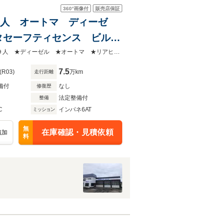
360°
画像付
販売店保証
員9人 オートマ ディーゼ
タセーフティセンス ビルト
★令和3（2021）年式 ★ハイエースバン ★DX ★4WD★フル装備 ★乗員９人 ★ディーゼル ★オートマ ★リアヒーター
7.5
(R03)
万km
走行距離
備付
なし
修復歴
法定整備付
整備
C
インパネ6AT
ミッション
無
在庫確認・見積依頼
追加
料