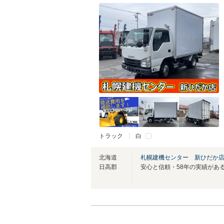
トラック
白
北海道
札幌建機センター 新ひだか
日高郡