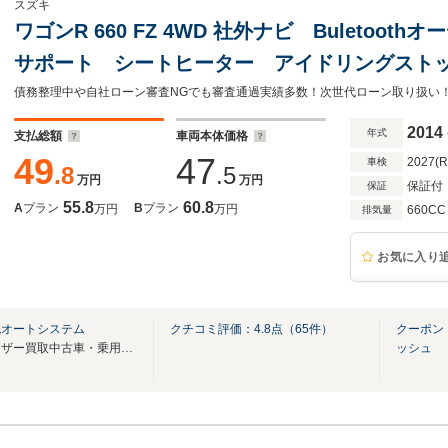
スズキ
ワゴンR 660 FZ 4WD 社外ナビ Buletoo
サポート シートヒーター アイドリングスト
き コネクテッドローン
2014
年式
支払総額
車両本体価格
49
47
2027(
車検
.8
.5
万円
万円
保証付
保証
55.8
60.8
A
プラン
B
プラン
万円
万円
660CC
排気量
お気に入り
免オートシステム
クチコミ評価：
4.8
点（
65
件）
クーポン
届出済未使用車を中心に、ユーザー買取中古車・乗用車も展示しております！
ッシュ