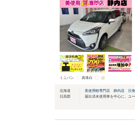
ミニバン
真珠白
北海道
美使用軽専門店 静内店 日
日高郡