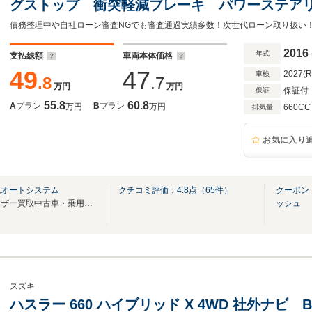
グストップ 衝突軽減ブレーキ パワーステア
付き コネクテッドローン
2016
年式
支払総額
車両本体価格
49
47
2027(
車検
.8
.7
万円
万円
保証付
保証
55.8
60.8
A
プラン
B
プラン
万円
万円
660CC
排気量
お気に入り
免オートシステム
クチコミ評価：
4.8
点（
65
件）
クーポン
届出済未使用車を中心に、ユーザー買取中古車・乗用車も展示しております！
ッシュ
スズキ
ハスラー 660 ハイブリッド X 4WD 社外ナビ B