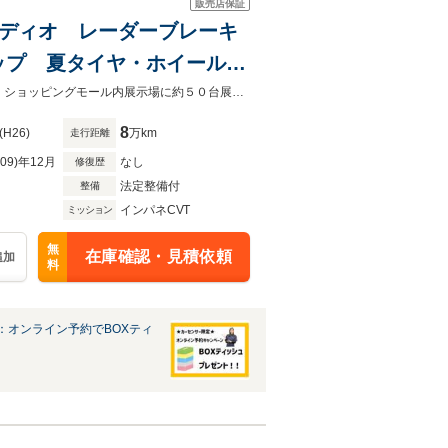
販売店保証
thオーディオ レーダーブレーキ
ップ 夏タイヤ・ホイール付
債務整理中や自社ローン審査NGでも審査通過実績多数！次世代ローン取り扱い！ショッピングモール内展示場に約５０台展示中です！グループ在庫は約500台！
8
(H26)
万km
走行距離
R09)年12月
なし
修復歴
法定整備付
整備
インパネCVT
ミッション
無
在庫確認・見積依頼
追加
料
：オンライン予約でBOXティ