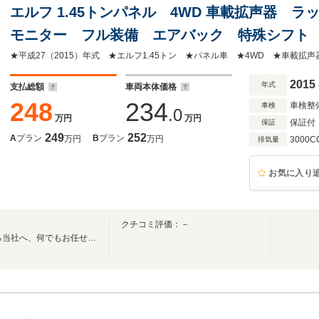
エルフ 1.45トンパネル 4WD 車載拡声器 
モニター フル装備 エアバック 特殊シフト デ
コ内寸 2m97cm×1m64cm×204cm(高)
2015
年式
支払総額
車両本体価格
248
234
車検整
車検
.0
万円
万円
保証付
保証
249
252
A
プラン
B
プラン
万円
万円
3000C
排気量
お気に入り
店
クチコミ評価：－
安心と信頼・58年の実績がある当社へ、何でもお任せ下さい。