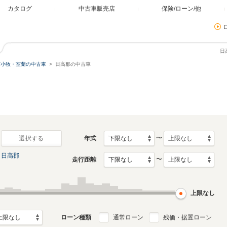
カタログ
中古車販売店
保険/ローン/他
日
苫小牧・室蘭の中古車
日高郡の中古車
〜
年式
選択する
日高郡
〜
走行距離
上限なし
ローン種類
通常ローン
残価・据置ローン