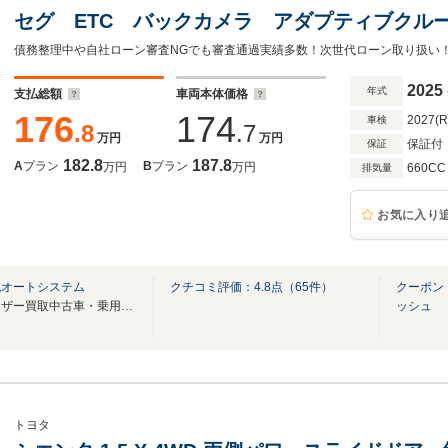
セグ ETC バックカメラ アダプティブクル
ーフティサポート アイドリングストップ シー
イト コネクテッドローン
2025
年式
支払総額
車両本体価格
176
174
2027(
車検
.8
.7
万円
万円
保証付
保証
182.8
187.8
A
プラン
B
プラン
万円
万円
660CC
排気量
お気に入り
免オートシステム
クチコミ評価：
4.8
点（
65
件）
クーポン
届出済未使用車を中心に、ユーザー買取中古車・乗用車も展示しております！
ッシュ
トヨタ