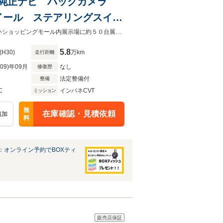
ドア 純正ナビ バックカメラ
イール ステアリングスイッ
債務の整理中や自社ローン審査NGでも審査通過実績多数！次世代ローン取り扱いショッピングモール内展示場に約５０台展示中です！グループ在庫は約500台！
5.8
(H30)
万km
走行距離
R09)年09月
なし
修復歴
法定整備付
整備
C
インパネCVT
ミッション
無
在庫確認・見積依頼
追加
料
：オンライン予約でBOXティ
販売店保証