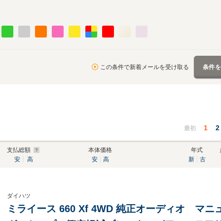
この条件で新着メールを受け取る
条件
1
2
最初
支払総額
本体価格
年式
安
高
安
高
新
古
ダイハツ
ミライース 660 Xf 4WD 純正オーディオ 