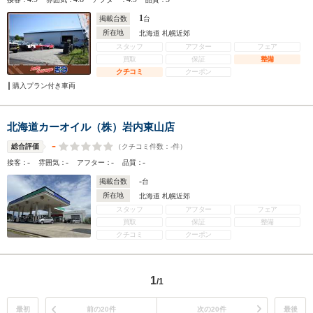
1
掲載台数
台
所在地
北海道 札幌近郊
スタッフ
アフター
フェア
買取
保証
整備
クチコミ
クーポン
購入プラン付き車両
北海道カーオイル（株）岩内東山店
-
（クチコミ件数：
-
件）
総合評価
-
-
-
-
接客：
雰囲気：
アフター：
品質：
-
掲載台数
台
所在地
北海道 札幌近郊
スタッフ
アフター
フェア
買取
保証
整備
クチコミ
クーポン
1
/1
最初
前の20件
次の20件
最後