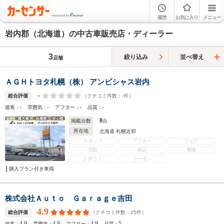
履歴
お気に入り
メニュー
岩内郡（北海道）の中古車販売店・ディーラー
3
絞り込み
並べ替え
店舗
ＡＧＨトヨタ札幌（株） アンビシャス岩内
-
（クチコミ件数：
-
件）
総合評価
-
-
-
-
接客：
雰囲気：
アフター：
品質：
8
掲載台数
台
所在地
北海道 札幌近郊
スタッフ
アフター
フェア
買取
保証
整備
クチコミ
クーポン
購入プラン付き車両
株式会社Ａｕｔｏ Ｇａｒａｇｅ吉田
4.9
（クチコミ件数：
25
件）
総合評価
4.9
4.8
4.9
5
接客：
雰囲気：
アフター：
品質：