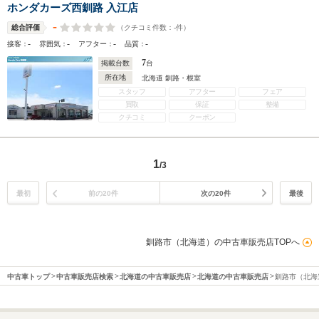
ホンダカーズ西釧路 入江店
-
（クチコミ件数：
-
件）
総合評価
-
-
-
-
接客：
雰囲気：
アフター：
品質：
7
掲載台数
台
所在地
北海道 釧路・根室
スタッフ
アフター
フェア
買取
保証
整備
クチコミ
クーポン
1
/3
最初
前の20件
次の20件
最後
釧路市（北海道）の中古車販売店TOPへ
中古車トップ
中古車販売店検索
北海道の中古車販売店
北海道の中古車販売店
釧路市（北海