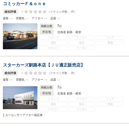
コミッカーＦ＆ｏｎｅ
-
（クチコミ件数：
-
件）
総合評価
-
-
-
-
接客：
雰囲気：
アフター：
品質：
7
掲載台数
台
所在地
北海道 釧路・根室
スタッフ
アフター
フェア
買取
保証
整備
クチコミ
クーポン
スターカーズ釧路本店【ＪＵ適正販売店】
-
（クチコミ件数：
-
件）
総合評価
-
-
-
-
接客：
雰囲気：
アフター：
品質：
7
掲載台数
台
所在地
北海道 釧路・根室
スタッフ
アフター
フェア
買取
保証
整備
クチコミ
クーポン
カーセンサーアフター保証車