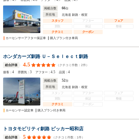
66
掲載台数
台
所在地
北海道 釧路・根室
スタッフ
アフター
フェア
買取
保証
整備
クチコミ
クーポン
カーセンサーアフター保証車
購入プラン付き車両
ホンダカーズ釧路 Ｕ－Ｓｅｌｅｃｔ釧路
4.5
（クチコミ件数：
2
件）
総合評価
4
3
4.5
4
接客：
雰囲気：
アフター：
品質：
52
掲載台数
台
所在地
北海道 釧路・根室
スタッフ
アフター
フェア
買取
保証
整備
クチコミ
クーポン
カーセンサー認定車
購入プラン付き車両
トヨタモビリティ釧路 ピッカー昭和店
5
（クチコミ件数：
1
件）
総合評価