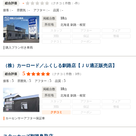
-
（クチコミ件数：
-
件）
総合評価
-
-
-
-
接客：
雰囲気：
アフター：
品質：
18
掲載台数
台
所在地
北海道 釧路・根室
スタッフ
アフター
フェア
買取
保証
整備
クチコミ
クーポン
購入プラン付き車両
（株）カーロード／ふくしる釧路店【ＪＵ適正販売店】
5
（クチコミ件数：
3
件）
総合評価
5
5
5
5
接客：
雰囲気：
アフター：
品質：
18
掲載台数
台
所在地
北海道 釧路・根室
スタッフ
アフター
フェア
買取
保証
整備
クチコミ
クーポン
カーセンサーアフター保証車