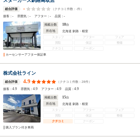
スターカーズ釧路鳥取店
-
（クチコミ件数：
-
件）
総合評価
-
-
-
-
接客：
雰囲気：
アフター：
品質：
18
掲載台数
台
所在地
北海道 釧路・根室
スタッフ
アフター
フェア
買取
保証
整備
クチコミ
クーポン
カーセンサーアフター保証車
株式会社ライン
4.9
（クチコミ件数：
28
件）
総合評価
4.9
4.9
4.9
4.9
接客：
雰囲気：
アフター：
品質：
15
掲載台数
台
所在地
北海道 釧路・根室
スタッフ
アフター
フェア
買取
保証
整備
クチコミ
クーポン
購入プラン付き車両