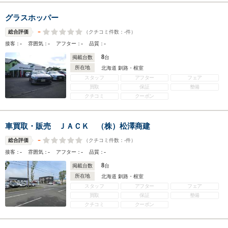
グラスホッパー
-
（クチコミ件数：
-
件）
総合評価
-
-
-
-
接客：
雰囲気：
アフター：
品質：
8
掲載台数
台
所在地
北海道 釧路・根室
スタッフ
アフター
フェア
買取
保証
整備
クチコミ
クーポン
車買取・販売 ＪＡＣＫ （株）松澤商建
-
（クチコミ件数：
-
件）
総合評価
-
-
-
-
接客：
雰囲気：
アフター：
品質：
8
掲載台数
台
所在地
北海道 釧路・根室
スタッフ
アフター
フェア
買取
保証
整備
クチコミ
クーポン