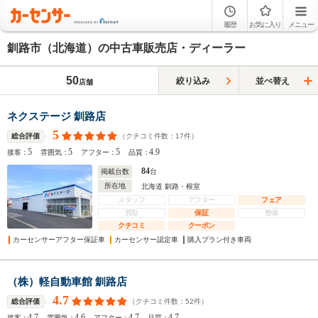
履歴
お気に入り
メニュー
釧路市（北海道）の中古車販売店・ディーラー
50
絞り込み
並べ替え
店舗
ネクステージ 釧路店
5
（クチコミ件数：
17
件）
総合評価
5
5
5
4.9
接客：
雰囲気：
アフター：
品質：
84
掲載台数
台
所在地
北海道 釧路・根室
スタッフ
アフター
フェア
買取
保証
整備
クチコミ
クーポン
カーセンサーアフター保証車
カーセンサー認定車
購入プラン付き車両
（株）軽自動車館 釧路店
4.7
（クチコミ件数：
52
件）
総合評価
4.7
4.6
4.7
4.7
接客：
雰囲気：
アフター：
品質：