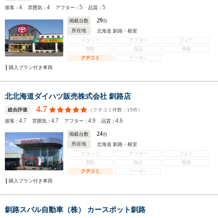
4
4
5
5
接客：
雰囲気：
アフター：
品質：
29
掲載台数
台
所在地
北海道 釧路・根室
スタッフ
アフター
フェア
買取
保証
整備
クチコミ
クーポン
購入プラン付き車両
北北海道ダイハツ販売株式会社 釧路店
4.7
（クチコミ件数：
15
件）
総合評価
4.7
4.7
4.9
4.6
接客：
雰囲気：
アフター：
品質：
24
掲載台数
台
所在地
北海道 釧路・根室
スタッフ
アフター
フェア
買取
保証
整備
クチコミ
クーポン
購入プラン付き車両
釧路スバル自動車（株） カースポット釧路