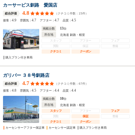
カーサービス釧路 愛国店
4.8
（クチコミ件数：
15
件）
総合評価
4.9
4.7
4.7
4.5
接客：
雰囲気：
アフター：
品質：
13
掲載台数
台
所在地
北海道 釧路・根室
スタッフ
アフター
フェア
買取
保証
整備
クチコミ
クーポン
購入プラン付き車両
ガリバー ３８号釧路店
4.7
（クチコミ件数：
67
件）
総合評価
4.8
4.5
4.4
4.4
接客：
雰囲気：
アフター：
品質：
10
掲載台数
台
所在地
北海道 釧路・根室
スタッフ
アフター
フェア
買取
保証
整備
クチコミ
クーポン
カーセンサーアフター保証車
カーセンサー認定車
購入プラン付き車両