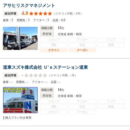
アサヒリスクマネジメント
4.8
（クチコミ件数：
4
件）
総合評価
5
5
5
4.8
接客：
雰囲気：
アフター：
品質：
15
掲載台数
台
所在地
北海道 釧路・根室
スタッフ
アフター
フェア
買取
保証
整備
クチコミ
クーポン
道東スズキ株式会社 Ｕ’ｓステーション道東
-
（クチコミ件数：
-
件）
総合評価
-
-
-
-
接客：
雰囲気：
アフター：
品質：
14
掲載台数
台
所在地
北海道 釧路・根室
スタッフ
アフター
フェア
買取
保証
整備
クチコミ
クーポン
購入プラン付き車両