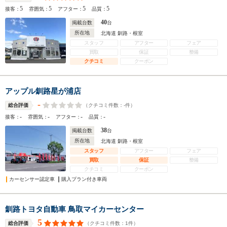
5
5
5
5
接客：
雰囲気：
アフター：
品質：
40
掲載台数
台
所在地
北海道 釧路・根室
スタッフ
アフター
フェア
買取
保証
整備
クチコミ
クーポン
アップル釧路星が浦店
-
（クチコミ件数：
-
件）
総合評価
-
-
-
-
接客：
雰囲気：
アフター：
品質：
38
掲載台数
台
所在地
北海道 釧路・根室
スタッフ
アフター
フェア
買取
保証
整備
クチコミ
クーポン
カーセンサー認定車
購入プラン付き車両
釧路トヨタ自動車 鳥取マイカーセンター
5
（クチコミ件数：
1
件）
総合評価