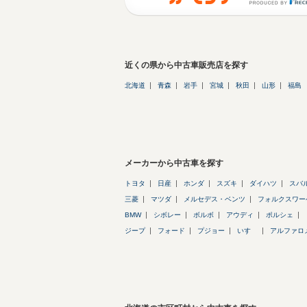
近くの県から中古車販売店を探す
北海道
青森
岩手
宮城
秋田
山形
福島
メーカーから中古車を探す
トヨタ
日産
ホンダ
スズキ
ダイハツ
スバ
三菱
マツダ
メルセデス・ベンツ
フォルクスワー
BMW
シボレー
ボルボ
アウディ
ポルシェ
ジープ
フォード
プジョー
いすゞ
アルファロ