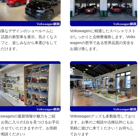
洒落なデザインのショールームに
Volkswagenに精通したスペシャリスト
、話題の新型車を展示。気さくなス
がしっかりと点検整備致します。Volks
ッフと、楽しみながら車選びをして
wagenの哲学である世界品質の安全を
ただけます。
お届け致します。
lkswagenの最新情報や魅力をご紹
Volkswagenグッズも多数販売しており
。お気に入りの1台を見つけるお手伝
ます。お車のご相談や点検以外にもお
をさせていただきますので、お気軽
気軽に遊びに来てください！お待ちし
ご相談ください♪
ております