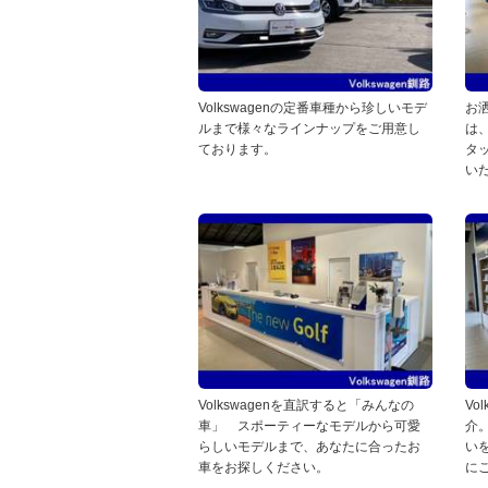
Volkswagenの定番車種から珍しいモデ
お
ルまで様々なラインナップをご用意し
は
ております。
タ
い
Volkswagenを直訳すると「みんなの
Vo
車」 スポーティーなモデルから可愛
介
らしいモデルまで、あなたに合ったお
い
車をお探しください。
に