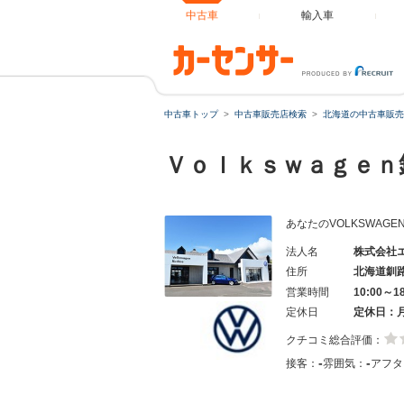
中古車
輸入車
中古車トップ
中古車販売店検索
北海道の中古車販売
Ｖｏｌｋｓｗａｇｅ
あなたのVOLKSWAG
法人名
株式会社
住所
北海道釧
営業時間
10:00～1
定休日
定休日：
クチコミ総合評価：
-
-
接客：
雰囲気：
アフタ