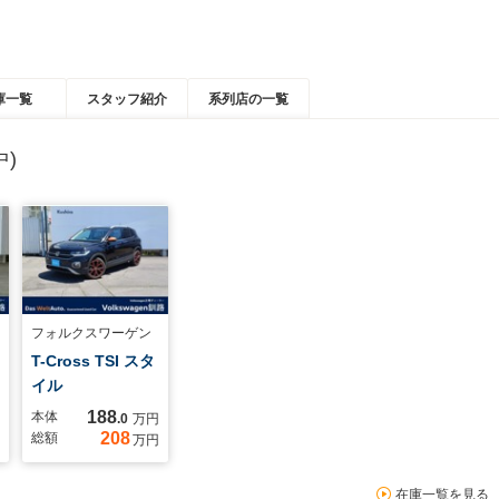
庫一覧
スタッフ紹介
系列店の一覧
)
フォルクスワーゲン
T-Cross TSI スタ
イル
188
本体
.0
万円
208
総額
万円
在庫一覧を見る