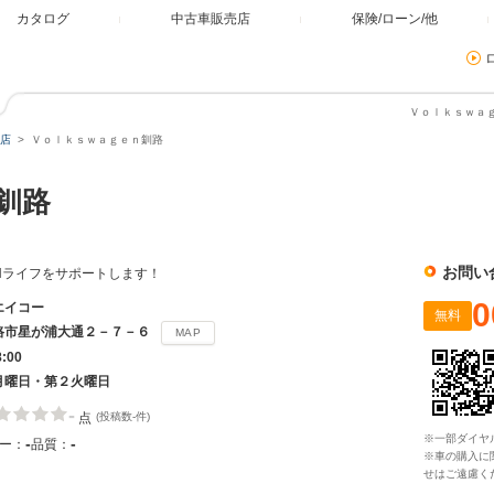
カタログ
中古車販売店
保険/ローン/他
Ｖｏｌｋｓｗａｇ
店
Ｖｏｌｋｓｗａｇｅｎ釧路
ｎ釧路
お問い
ENライフをサポートします！
0
エイコー
無料
路市星が浦大通２－７－６
MAP
8:00
月曜日・第２火曜日
-
点
(投稿数-件)
※一部ダイヤ
-
-
ー：
品質：
※車の購入に
せはご遠慮く