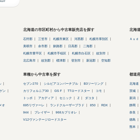
北海道の市区町村から中古車販売店を探す
北海
石狩郡
三笠市
札幌市東区
河西郡
札幌市厚別区
Ａｕｄ
美唄市
余市郡
釧路郡
日高郡
二海郡
札幌市豊平区
札幌市手稲区
札幌市白石区
紋別市
北広島市
紋別郡
標津郡
登別市
新冠郡
空知郡
車種から中古車を探す
都道
ル
セブン270
シルビアコンバーチブル
B3ツーリング
北海道
ゲン
カリフォルニア30
GS F
TTロードスター
コモ
茨城
トッポ
アカディア
セニック
Z
ダコタ
新潟
メオ
695リヴァーレ
ランドクルーザープラド
850
RDX
静岡
944
ブレイザー
968カブリオレ
奈良
V12ヴァンテージロードスター
徳島
熊本