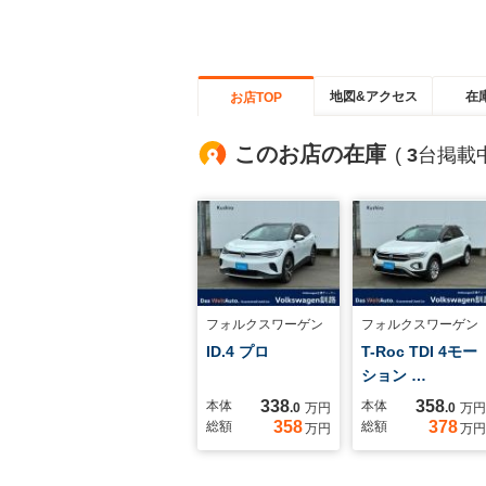
地図&アクセス
在
お店TOP
このお店の在庫
(
3
台掲載中
フォルクスワーゲン
フォルクスワーゲン
ID.4 プロ
T-Roc TDI 4モー
ション …
338
358
本体
本体
.0
万円
.0
万円
358
378
総額
総額
万円
万円