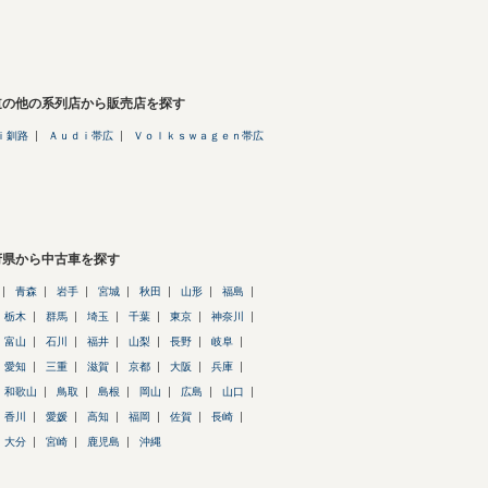
道の他の系列店から販売店を探す
ｉ釧路
Ａｕｄｉ帯広
Ｖｏｌｋｓｗａｇｅｎ帯広
府県から中古車を探す
青森
岩手
宮城
秋田
山形
福島
栃木
群馬
埼玉
千葉
東京
神奈川
富山
石川
福井
山梨
長野
岐阜
愛知
三重
滋賀
京都
大阪
兵庫
和歌山
鳥取
島根
岡山
広島
山口
香川
愛媛
高知
福岡
佐賀
長崎
大分
宮崎
鹿児島
沖縄