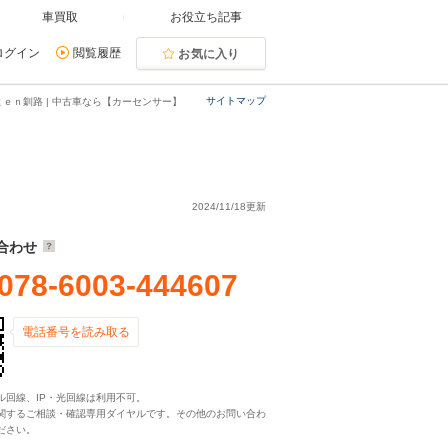
車買取
お役立ち記事
ログイン
閲覧履歴
お気に入り
サイトマップ
ｅｎ釧路 | 中古車なら【カーセンサー】
2024/11/18更新
合わせ
078-6003-444607
電話番号を読み取る
ル回線、IP・光回線は利用不可。
関するご相談・確認専用ダイヤルです。その他のお問い合わ
ださい。