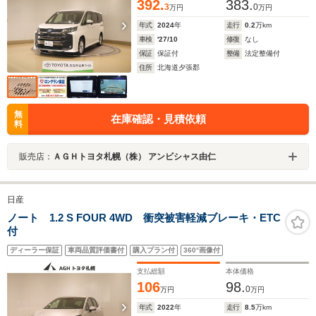
392.
383.
3
0
万円
万円
年式
2024
年
走行
0.2
万km
車検
'27/10
修復
なし
保証
保証付
整備
法定整備付
住所
北海道夕張郡
無
在庫確認・見積依頼
料
販売店：
ＡＧＨトヨタ札幌（株） アンビシャス由仁
日産
ノート 1.2 S FOUR 4WD 衝突被害軽減ブレーキ・ETC
付
ディーラー保証
車両品質評価書付
購入プラン付
360°画像付
支払総額
本体価格
106
98.
0
万円
万円
年式
2022
年
走行
8.5
万km