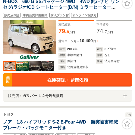
N-BOX 660 G SSパッケージ 4WD 4WD 純正ナビ ワン
セグ/ラジオ/CD シートヒーター(D/N) ミラーヒーター
ETC 片側パワースライドドア HIDヘッドライト プッシュ
販売店保証
車両品質評価書付
購入プラン付
オンライン相談可
スタート スマートキー スペアキー フロアマット ドアバ
イザー
支払総額
本体価格
79.
74.
8
7
万円
万円
10,400
通常ローン
月々
円
年式
2017
年
走行
8.7
万km
車検
車検整備付
修復
なし
保証
保証付
整備
法定整備付
住所
北海道岩見沢市
無
在庫確認・見積依頼
料
販売店：
ガリバー １２号岩見沢店
トヨタ
PR
ノア 1.8 ハイブリッド S-Z E-Four 4WD 衝突被害軽減
ブレーキ・バックモニター付き