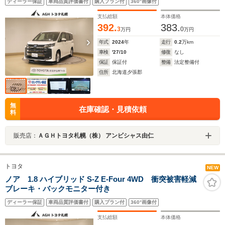
ディーラー保証
車両品質評価書付
購入プラン付
360°画像付
支払総額
本体価格
392.
383.
3
0
万円
万円
年式
2024
年
走行
0.2
万km
車検
'27/10
修復
なし
保証
保証付
整備
法定整備付
住所
北海道夕張郡
無
在庫確認・見積依頼
料
販売店：
ＡＧＨトヨタ札幌（株） アンビシャス由仁
トヨタ
NEW
ノア 1.8 ハイブリッド S-Z E-Four 4WD 衝突被害軽減
ブレーキ・バックモニター付き
ディーラー保証
車両品質評価書付
購入プラン付
360°画像付
支払総額
本体価格