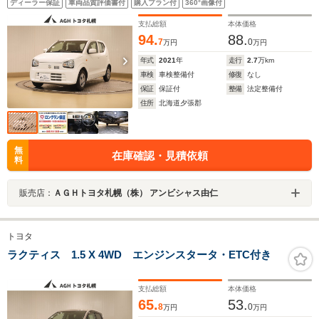
ディーラー保証
車両品質評価書付
購入プラン付
360°画像付
支払総額
本体価格
94.
88.
7
0
万円
万円
年式
2021
年
走行
2.7
万km
車検
車検整備付
修復
なし
保証
保証付
整備
法定整備付
住所
北海道夕張郡
無
在庫確認・見積依頼
料
販売店：
ＡＧＨトヨタ札幌（株） アンビシャス由仁
トヨタ
ラクティス 1.5 X 4WD エンジンスタータ・ETC付き
支払総額
本体価格
65.
53.
8
0
万円
万円