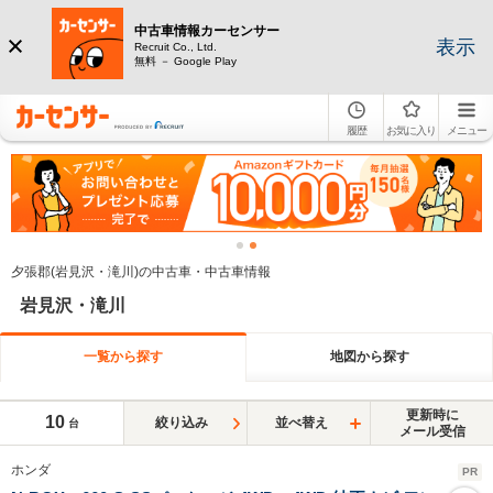
中古車情報カーセンサー
表示
Recruit Co., Ltd.
無料 － Google Play
履歴
お気に入り
メニュー
夕張郡(岩見沢・滝川)の中古車・中古車情報
岩見沢・滝川
一覧から探す
地図から探す
更新時に
10
絞り込み
並べ替え
台
メール受信
ホンダ
PR