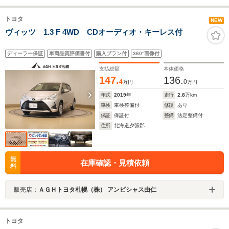
トヨタ
NEW
ヴィッツ 1.3 F 4WD CDオーディオ・キーレス付
ディーラー保証
車両品質評価書付
購入プラン付
360°画像付
支払総額
本体価格
147.
136.
4
0
万円
万円
年式
2019
年
走行
2.8
万km
車検
車検整備付
修復
あり
保証
保証付
整備
法定整備付
住所
北海道夕張郡
無
在庫確認・見積依頼
料
販売店：
ＡＧＨトヨタ札幌（株） アンビシャス由仁
トヨタ