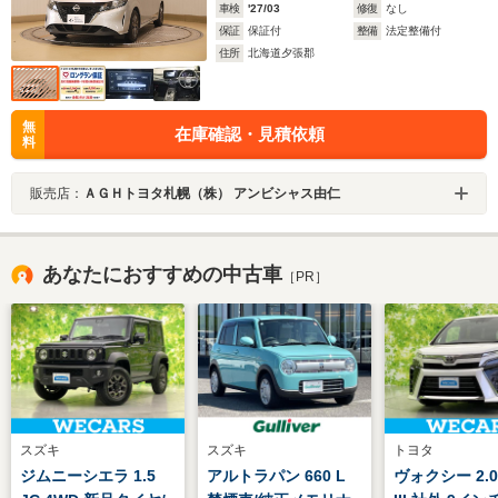
車検
'27/03
修復
なし
保証
保証付
整備
法定整備付
住所
北海道夕張郡
無
在庫確認・見積依頼
料
販売店：
ＡＧＨトヨタ札幌（株） アンビシャス由仁
あなたにおすすめの中古車
［PR］
スズキ
スズキ
トヨタ
ジムニーシエラ 1.5
アルトラパン 660 L
ヴォクシー 2.0