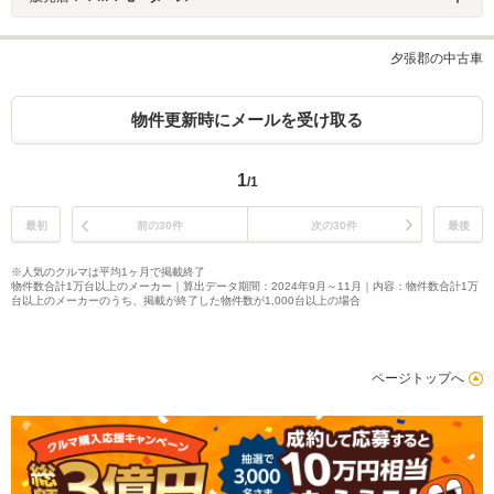
夕張郡の中古車
物件更新時にメールを受け取る
1
/1
最初
前の30件
次の30件
最後
※人気のクルマは平均1ヶ月で掲載終了
物件数合計1万台以上のメーカー｜算出データ期間：2024年9月～11月｜内容：物件数合計1万
台以上のメーカーのうち、掲載が終了した物件数が1,000台以上の場合
ページトップへ