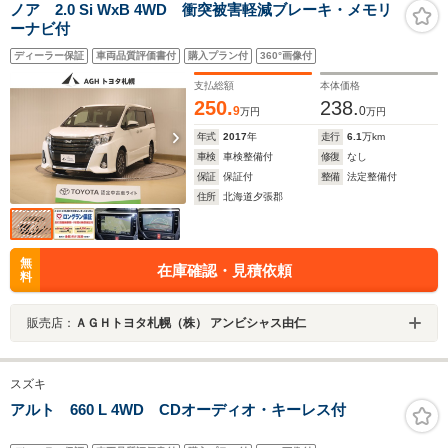
ノア 2.0 Si WxB 4WD 衝突被害軽減ブレーキ・メモリ
ーナビ付
ディーラー保証
車両品質評価書付
購入プラン付
360°画像付
支払総額
本体価格
250.
238.
9
0
万円
万円
年式
2017
年
走行
6.1
万km
車検
車検整備付
修復
なし
保証
保証付
整備
法定整備付
住所
北海道夕張郡
無
在庫確認・見積依頼
料
販売店：
ＡＧＨトヨタ札幌（株） アンビシャス由仁
スズキ
アルト 660 L 4WD CDオーディオ・キーレス付