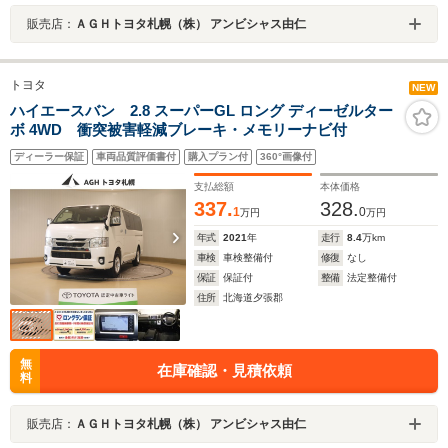
販売店：
ＡＧＨトヨタ札幌（株） アンビシャス由仁
トヨタ
NEW
ハイエースバン 2.8 スーパーGL ロング ディーゼルター
ボ 4WD 衝突被害軽減ブレーキ・メモリーナビ付
ディーラー保証
車両品質評価書付
購入プラン付
360°画像付
支払総額
本体価格
337.
328.
1
0
万円
万円
年式
2021
年
走行
8.4
万km
車検
車検整備付
修復
なし
保証
保証付
整備
法定整備付
住所
北海道夕張郡
無
在庫確認・見積依頼
料
販売店：
ＡＧＨトヨタ札幌（株） アンビシャス由仁