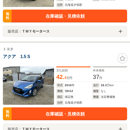
住所
北海道夕張郡
無
在庫確認・見積依頼
料
販売店：
ＴＭＹモータース
トヨタ
アクア 1.5 S
支払総額
本体価格
42.
37
4
万円
円
年式
2016
年
走行
18.3
万km
車検
'26/12
修復
なし
保証
保証無
整備
法定整備無
住所
北海道夕張郡
無
在庫確認・見積依頼
料
販売店：
ＴＭＹモータース