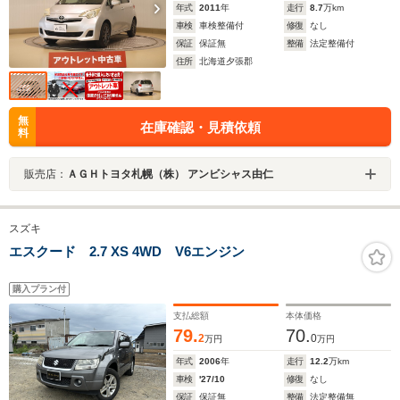
年式
2011
年
走行
8.7
万km
車検
車検整備付
修復
なし
保証
保証無
整備
法定整備付
住所
北海道夕張郡
無
在庫確認・見積依頼
料
販売店：
ＡＧＨトヨタ札幌（株） アンビシャス由仁
スズキ
エスクード 2.7 XS 4WD V6エンジン
購入プラン付
支払総額
本体価格
79.
70.
2
0
万円
万円
年式
2006
年
走行
12.2
万km
車検
'27/10
修復
なし
保証
保証無
整備
法定整備無