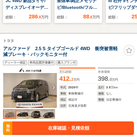
JC 4WD 新品タイヤ/
禁煙車/純正メモリナ
III 社外 9イン
ディスプレイオーディ
ビ/Bluetooth/フルセ
ビ/フリップダ
オ/セーフティサポー
グTV/全方位カメラ/衝
ニター 社外 10
286
88
2
総額：
.9
万円
総額：
.8
万円
総額：
ト(スズキ)/シートヒー
突軽減ブレーキ/フロ
チ/トヨタセー
ター 前席/車線逸脱防
アマット/ドアバイザ
センス/両側電
止支援システム/ヘッ
ー/シートヒータ
イドドア/車線
トヨタ
ドランプ
ー/HIDヘッドライト/
止支援システム
LED/Bluetooth接
オートライト/スペア
ト ハーフレザ
アルファード 2.5 S タイプゴールド 4WD 衝突被害軽
減ブレーキ・バックモニター付
続/ETC/EBD付ABS
キー/保証書/取扱説明
ドランプ LED
書
ディーラー保証
車両品質評価書付
購入プラン付
支払総額
本体価格
412.
398.
2
0
万円
万円
年式
2020
年
走行
3.9
万km
車検
車検整備付
修復
なし
保証
保証付
整備
法定整備付
住所
北海道夕張郡
無
在庫確認・見積依頼
料