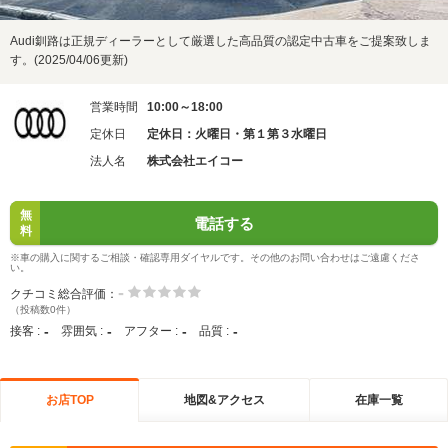
Audi釧路は正規ディーラーとして厳選した高品質の認定中古車をご提案致しま
す。(2025/04/06更新)
営業時間
10:00～18:00
定休日
定休日：火曜日・第１第３水曜日
法人名
株式会社エイコー
無
電話する
料
※車の購入に関するご相談・確認専用ダイヤルです。その他のお問い合わせはご遠慮くださ
い。
-
クチコミ総合評価：
（投稿数0件）
-
-
-
-
接客 :
雰囲気 :
アフター :
品質 :
お店TOP
地図&アクセス
在庫一覧