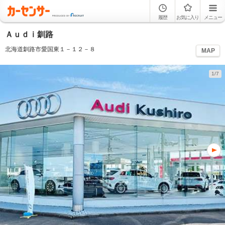
履歴
お気に入り
メニュー
Ａｕｄｉ釧路
北海道釧路市愛国東１－１２－８
MAP
1/7