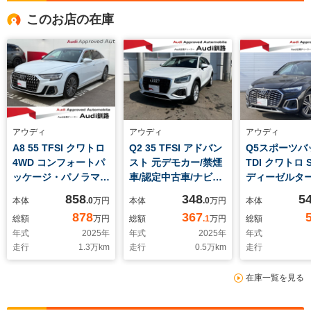
このお店の在庫
アウディ
アウディ
アウディ
A8 55 TFSI クワトロ
Q2 35 TFSI アドバン
Q5スポーツバッ
4WD コンフォートパ
スト 元デモカー/禁煙
TDI クワトロ
ッケージ・パノラマサ
車/認定中古車/ナビゲ
ディーゼルタ
ンルーフ・
ーションPKG/テクノ
4WD Sline Dy
858
348
5
本体
.0
万円
本体
.0
万円
本体
Bang&Olfusen・シ
ロジーPKG/コンビニ
Edition PKG/S
878
367
総額
万円
総額
.1
万円
総額
ートマッサージ
エンス&アシスタンス
plusPKG/ア
年式
2025
年
年式
2025
年
年式
PKG
ブエアサスペ
走行
1.3
万km
走行
0.5
万km
走行
ン/フルセグT
ナー/コンフォ
在庫一覧を見る
PKG/ステア
ーター/元デモ