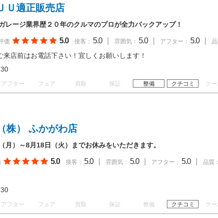
ＪＵ適正販売店
スガレージ業界歴２０年のクルマのプロが全力バックアップ！
5.0
5.0
|
5.0
|
5.0
|
評価
接客：
雰囲気：
アフター：
品
ご来店前はお電話下さい！宜しくお願いします！
18:30
アフター
フェア
買取
保証
整備
クチコミ
クー
（株） ふかがわ店
日（月）～8月18日（火）までお休みをいただきます。
5.0
5.0
|
5.0
|
5.0
|
価
接客：
雰囲気：
アフター：
品質
17:30
アフター
フェア
買取
保証
整備
クチコミ
クー