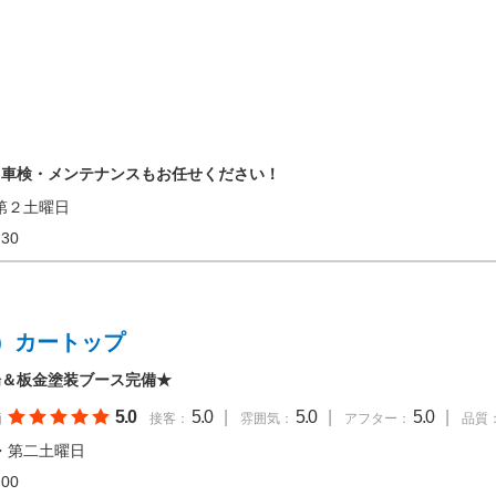
。車検・メンテナンスもお任せください！
第２土曜日
17:30
）カートップ
場＆板金塗装ブース完備★
5.0
5.0
|
5.0
|
5.0
|
価
接客：
雰囲気：
アフター：
品質
・第二土曜日
18:00