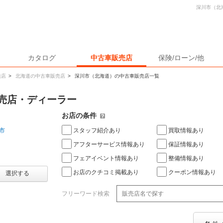
深川市（北
カタログ
中古車販売店
保険/ローン/他
売店
>
北海道の中古車販売店
>
深川市（北海道）の中古車販売店一覧
売店・ディーラー
お店の条件
スタッフ紹介あり
買取情報あり
市
アフターサービス情報あり
保証情報あり
フェアイベント情報あり
整備情報あり
お店のクチコミ掲載あり
クーポン情報あり
選択する
フリーワード検索