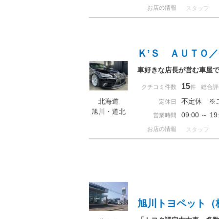
お店の情報
スタッフ
Ｋ’Ｓ ＡＵＴＯ
車好きな店長が営む車屋
15
クチコミ件数
件
総合評
北海道
不定休 ※
定休日
旭川・道北
09:00 ～ 
営業時間
お店の情報
スタッフ
旭川トヨペット（