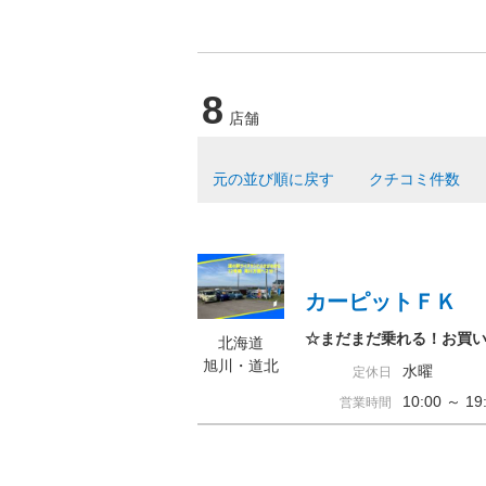
8
店舗
元の並び順に戻す
クチコミ件数
カーピットＦＫ
☆まだまだ乗れる！お買
北海道
旭川・道北
水曜
定休日
10:00 ～ 
営業時間