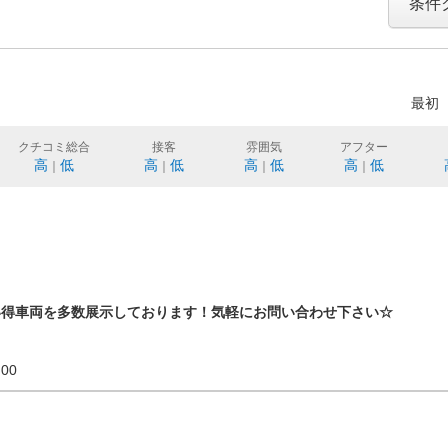
条件
最初
クチコミ総合
接客
雰囲気
アフター
高
低
高
低
高
低
高
低
｜
｜
｜
｜
い得車両を多数展示しております！気軽にお問い合わせ下さい☆
19:00