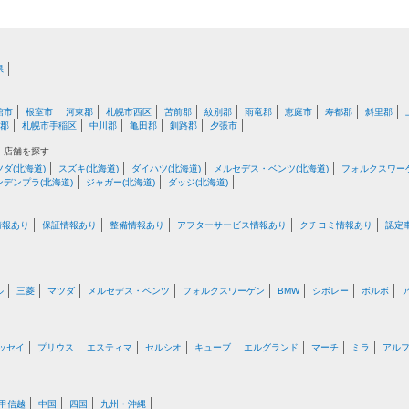
県
館市
根室市
河東郡
札幌市西区
苫前郡
紋別郡
雨竜郡
恵庭市
寿都郡
斜里郡
郡
札幌市手稲区
中川郡
亀田郡
釧路郡
夕張市
・店舗を探す
ツダ(北海道)
スズキ(北海道)
ダイハツ(北海道)
メルセデス・ベンツ(北海道)
フォルクスワーゲ
ンデンプラ(北海道)
ジャガー(北海道)
ダッジ(北海道)
情報あり
保証情報あり
整備情報あり
アフターサービス情報あり
クチコミ情報あり
認定
ル
三菱
マツダ
メルセデス・ベンツ
フォルクスワーゲン
BMW
シボレー
ボルボ
ッセイ
プリウス
エスティマ
セルシオ
キューブ
エルグランド
マーチ
ミラ
アル
甲信越
中国
四国
九州・沖縄