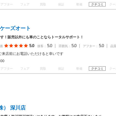
アフター
フェア
買取
保証
整備
クチコミ
クー
／ケーズオート
です！販売以外にも車のことならトータルサポート！
5.0
5.0
|
5.0
|
5.0
|
価
接客：
雰囲気：
アフター：
品
ご来店前にお電話いただけると幸いです
19:00
アフター
フェア
買取
保証
整備
クチコミ
クー
株） 深川店