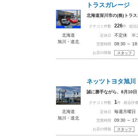
トラスガレージ 
北海道深川市の(株)トラ
226
クチコミ件数
件
総合
北海道
不定休 ※
定休日
旭川・道北
08:30 ～ 
営業時間
お店の情報
スタッフ
ネッツトヨタ旭川
誠に勝手ながら、8月10
1
クチコミ件数
件
総合評
北海道
毎週月曜日
定休日
旭川・道北
09:30 ～ 
営業時間
お店の情報
スタッフ