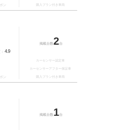
ポン
購入プラン付き車両
2
掲載台数
台
4.9
質：
カーセンサー認定車
カーセンサーアフター保証車
ポン
購入プラン付き車両
1
掲載台数
台