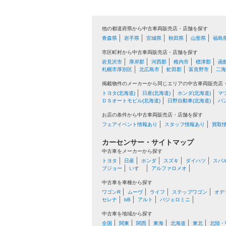
他の都道府県から中古車両販売店・店舗を探す
青森県
岩手県
宮城県
秋田県
山形県
福島
市区町村から中古車両販売店・店舗を探す
岩見沢市
厚岸郡
河西郡
稚内市
標津郡
函
札幌市厚別区
北広島市
虻田郡
富良野市
二海
掲載物件のメーカーから同じエリアの中古車両販売店
トヨタ(北海道)
日産(北海道)
ホンダ(北海道)
マ
ＤＳオートモビル(北海道)
日野自動車(北海道)
バ
お店の条件から中古車両販売店・店舗を探す
フェアイベント情報あり
スタッフ情報あり
買取
カーセンサー・サイトマップ
中古車をメーカーから探す
トヨタ
日産
ホンダ
スズキ
ダイハツ
スバ
プジョー
いすゞ
アルファロメオ
中古車を車種から探す
ワゴンR
ムーヴ
ライフ
ステップワゴン
オデ
セレナ
bB
アルト
パジェロミニ
中古車を地域から探す
全国
関東
関西
東海
北海道
東北
北陸・