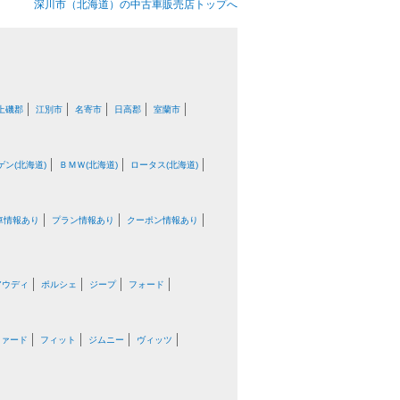
深川市（北海道）の中古車販売店トップへ
上磯郡
江別市
名寄市
日高郡
室蘭市
ン(北海道)
ＢＭＷ(北海道)
ロータス(北海道)
車情報あり
プラン情報あり
クーポン情報あり
アウディ
ポルシェ
ジープ
フォード
ファード
フィット
ジムニー
ヴィッツ