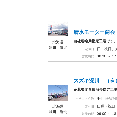
清水モーター商会
自社運輸局指定工場です
北海道
旭川・道北
日・祝日、
定休日
08:30 ～ 
営業時間
スズキ深川 （有
★北海道運輸局長指定工
4
クチコミ件数
件
総合評
北海道
日曜・祝日
定休日
旭川・道北
09:00 ～ 
営業時間