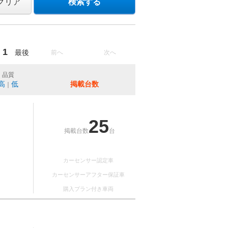
クリア
検索する
1
最後
前へ
次へ
品質
高
低
掲載台数
｜
25
掲載台数
台
カーセンサー認定車
カーセンサーアフター保証車
購入プラン付き車両