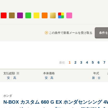
この条件で新着メールを受け取る
条件
1
2
3
4
5
6
7
最初
支払総額
本体価格
年式
安
高
安
高
新
古
ホンダ
N-BOX カスタム 660 G EX ホンダセンシング