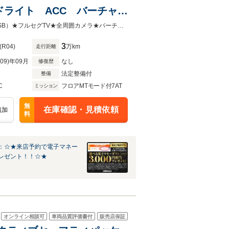
ドライト ACC バーチャル
ートヒーター ステアリング
★ワンオーナー★Ｓラインパッケージ★４ＷＤ★純正ナビ（AM/FM/Bluetooth/USB）★フルセグTV★全周囲カメラ★バーチャルコックピット★アダプティブクルーズコントロール★アウディド
レコ ETC
3
(R04)
万km
走行距離
R09)年09月
なし
修復歴
法定整備付
整備
C
フロアMTモード付7AT
ミッション
無
在庫確認・見積依頼
追加
料
：☆★来店予約で電子マネー
レゼント！！☆★
オンライン相談可
車両品質評価書付
販売店保証