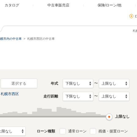
カタログ
中古車販売店
保険/ローン/他
札
札幌市内の中古車
札幌市西区の中古車
〜
年式
選択する
札幌市西区
〜
走行距離
上限なし
ローン種類
通常ローン
残価・据置ローン