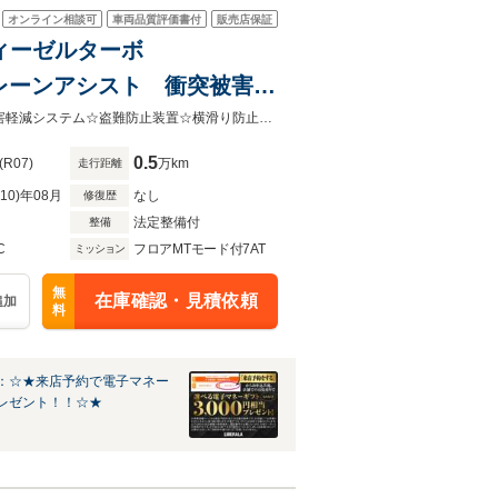
オンライン相談可
車両品質評価書付
販売店保証
 ディーゼルターボ
ACC レーンアシスト 衝突被害軽
ナーセンサー オートライト
☆純正ナビ/Bluetooth☆追従型クルーズコントロール☆レーンアシスト☆衝突被害軽減システム☆盗難防止装置☆横滑り防止装置☆コーナーセンサー☆LEDヘッドライト☆前後コーナーセンサ
ルシフト ステアリングヒー
0.5
(R07)
万km
走行距離
R10)年08月
なし
修復歴
法定整備付
整備
C
フロアMTモード付7AT
ミッション
無
在庫確認・見積依頼
追加
料
：☆★来店予約で電子マネー
レゼント！！☆★