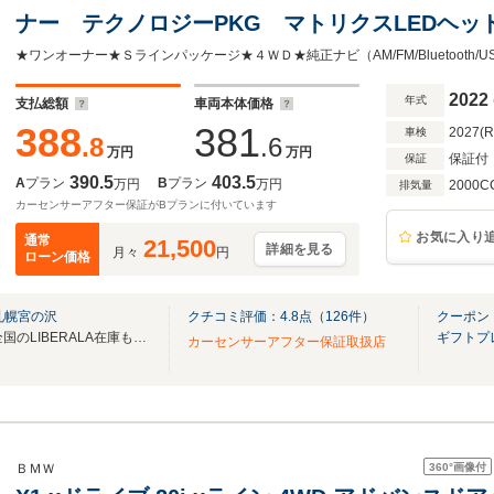
ナー テクノロジーPKG マトリクスLEDヘッ
コックピット 黒革シート パワーシート シ
ヒーター 電動リアゲート CarPlay対応 ドラ
2022
年式
支払総額
車両本体価格
388
381
2027(
車検
.8
.6
万円
万円
保証付
保証
390.5
403.5
A
プラン
B
プラン
万円
万円
2000C
排気量
カーセンサーアフター保証がBプランに付いています
お気に入り
通常
21,500
詳細を見る
月々
円
ローン価格
札幌宮の沢
クチコミ評価：
4.8
点（
126
件）
クーポン
無料電話は24時間ご案内！！全国のLIBERALA在庫も見たい方は一括照会が可能です！
ギフトプ
カーセンサーアフター保証取扱店
360°
画像付
ＢＭＷ