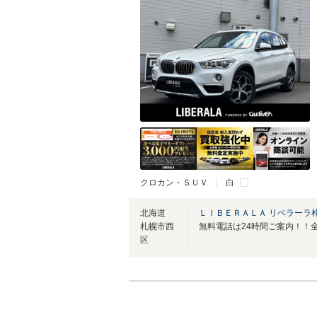
クロカン・ＳＵＶ
白
北海道
ＬＩＢＥＲＡＬＡ リベラーラ
札幌市西
区