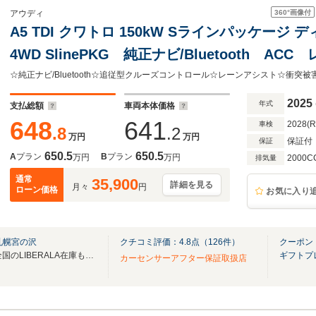
360°
画像付
アウディ
A5 TDI クワトロ 150kW Sラインパッケージ
4WD SlinePKG 純正ナビ/Bluetooth 
減システム コーナーセンサー LED コー
オートハイビーム D席シートメモリー パド
2025
年式
支払総額
車両本体価格
ター
648
641
2028(
車検
.8
.2
万円
万円
保証付
保証
650.5
650.5
A
プラン
B
プラン
万円
万円
2000C
排気量
通常
35,900
詳細を見る
月々
円
ローン価格
お気に入り
札幌宮の沢
クチコミ評価：
4.8
点（
126
件）
クーポン
無料電話は24時間ご案内！！全国のLIBERALA在庫も見たい方は一括照会が可能です！
ギフトプ
カーセンサーアフター保証取扱店