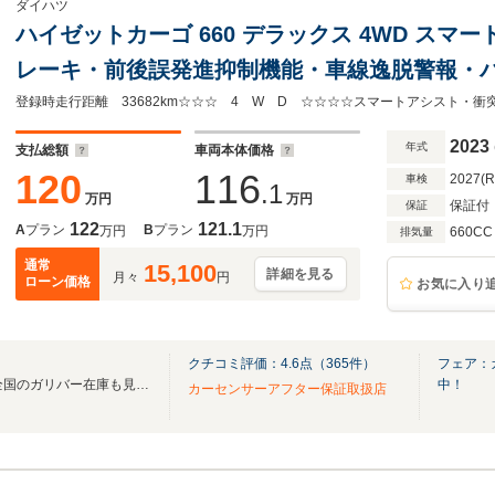
ダイハツ
ハイゼットカーゴ 660 デラックス 4WD ス
レーキ・前後誤発進抑制機能・車線逸脱警報・
ーター・横滑り防止・アイドリングストップ・キ
ンチホイールあり
2023
年式
支払総額
車両本体価格
120
116
2027(
車検
.1
万円
万円
保証付
保証
122
121.1
A
プラン
B
プラン
万円
万円
660CC
排気量
通常
15,100
詳細を見る
月々
円
ローン価格
お気に入り
クチコミ評価：
4.6
点（
365
件）
フェア：
無料電話は24時間ご案内！！全国のガリバー在庫も見たい方は一括照会が可能です！
中！
カーセンサーアフター保証取扱店