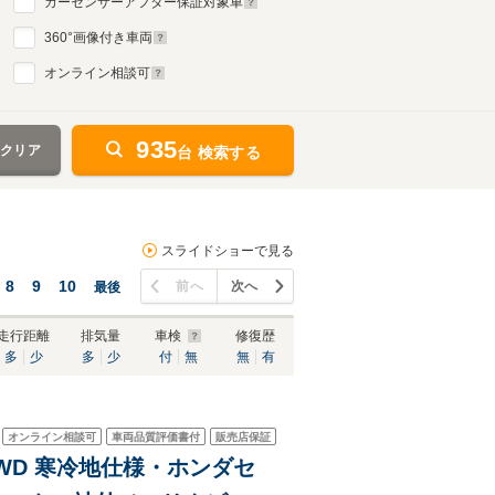
カーセンサーアフター保証対象車
360
°画像付き車両
オンライン相談可
935
をクリア
台 検索する
スライドショーで見る
8
9
10
前へ
次へ
最後
走行距離
排気量
車検
修復歴
多
少
多
少
付
無
無
有
オンライン相談可
車両品質評価書付
販売店保証
 4WD 寒冷地仕様・ホンダセ