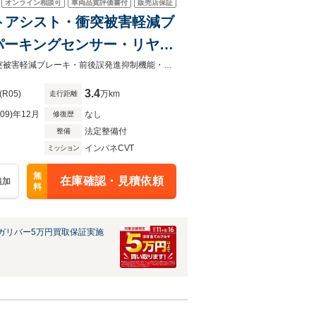
オンライン相談可
車両品質評価書付
販売店保証
マートアシスト・衝突被害軽減ブ
パーキングセンサー・リヤヒ
ーレス・冬タイヤ社外12イ
登録時走行距離 33682km☆☆☆ 4 W D ☆☆☆☆スマートアシスト・衝突被害軽減ブレーキ・前後誤発進抑制機能・車線逸脱警報・パーキングセンサー☆純正ラジオ☆リヤヒーター☆横滑
3.4
(R05)
万km
走行距離
R09)年12月
なし
修復歴
法定整備付
整備
インパネCVT
ミッション
無
在庫確認・見積依頼
追加
料
ガリバー5万円買取保証実施