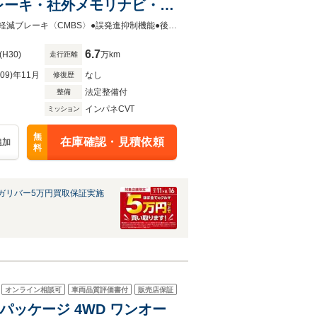
レーキ・社外メモリナビ・フ
ドア・ビルトインETC・ステ
登録時走行距離 66510km☆☆☆ 4 W D ☆☆☆☆Honda SENSING●衝突軽減ブレーキ〈CMBS〉●誤発進抑制機能●後方誤発進抑制機能●歩行者事故低減ステアリング●路外逸脱抑制機能●
6.7
(H30)
万km
走行距離
R09)年11月
なし
修復歴
法定整備付
整備
インパネCVT
ミッション
無
在庫確認・見積依頼
追加
料
ガリバー5万円買取保証実施
オンライン相談可
車両品質評価書付
販売店保証
インパッケージ 4WD ワンオー