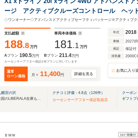
X1 xドライブ 20i xライン 4WD アドバン
ージ アクティブクルーズコントロール ヘッ
ラインパッケージ ドライビング・アシスト フロ
ドライト
2018
年式
支払総額
車両本体価格
188
181
2027(
車検
.8
.1
万円
万円
保証付
保証
190.5
211.4
A
プラン
B
プラン
万円
万円
2000C
排気量
カーセンサーアフター保証がBプランに付いています
お気に入り
通常
11,400
詳細を見る
月々
円
ローン価格
札幌宮の沢
クチコミ評価：
4.8
点（
126
件）
クーポン
無料電話は24時間ご案内！！全国のLIBERALA在庫も見たい方は一括照会が可能です！
ギフトプ
カーセンサーアフター保証取扱店
360°
画像付
ＢＭＷ