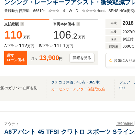
ンシング・レーンキープアシスト・衝突軽減ブ
ルセグTV・バックカメラ・両側パワースライド
アリングスイッチ・社外AW装着冬タイヤあり
2018
年式
支払総額
車両本体価格
110
106
2027(
車検
.2
万円
万円
保証付
保証
112
111.1
A
プラン
B
プラン
万円
万円
660CC
排気量
通常
13,900
詳細を見る
月々
円
ローン価格
お気に入り
クチコミ評価：
4.6
点（
365
件）
フェア：
無料電話は24時間ご案内！！全国のガリバー在庫も見たい方は一括照会が可能です！
中！
カーセンサーアフター保証取扱店
360°
画像付
アウディ
A6アバント 45 TFSI クワトロ スポーツ Sラ