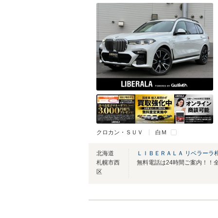
クロカン・ＳＵＶ
白Ｍ
北海道
ＬＩＢＥＲＡＬＡ リベラーラ
札幌市西
区