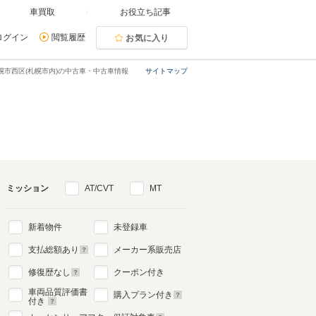
車買取
お役立ち記事
ログイン
閲覧履歴
お気に入り
幌市西区(札幌市内)の中古車・中古車情報
サイトマップ
ミッション
AT/CVT
MT
新着物件
未登録車
支払総額あり
メーカー系販売店
修復歴なし
クーポン付き
車両品質評価書
購入プラン付き
付き