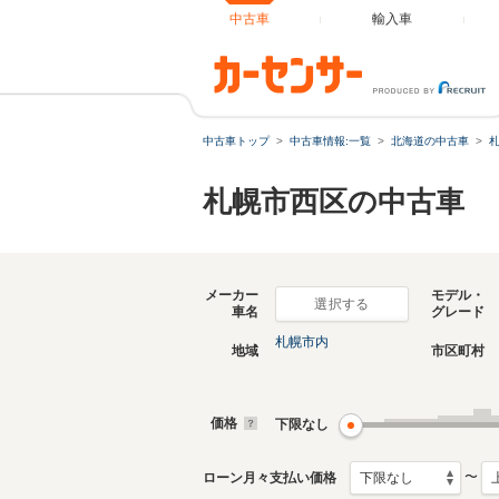
中古車
輸入車
中古車トップ
中古車情報:一覧
北海道の中古車
札幌市西区の中古車
メーカー
モデル・
選択する
車名
グレード
札幌市内
地域
市区町村
価格
下限なし
〜
ローン月々支払い価格