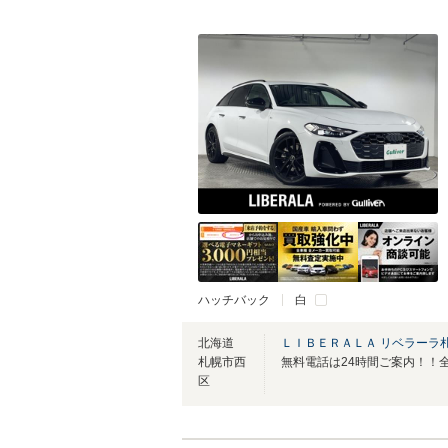
ハッチバック
白
北海道
ＬＩＢＥＲＡＬＡ リベラーラ
札幌市西
区