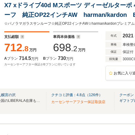
X7 xドライブ40d Mスポーツ ディーゼルターボ
ーフ 純正OP22インチAW harman/kardo
ッドドライブプロフェッショナル パーキング
グ・アシスト・プロフェッショナル
2021
年式
支払総額
車両本体価格
712
698
車検整
車検
.8
.2
万円
万円
保証付
保証
714.5
730
A
プラン
B
プラン
万円
万円
3000C
排気量
カーセンサーアフター保証がBプランに付いています
お気に入り
札幌宮の沢
クチコミ評価：
4.8
点（
126
件）
クーポン
無料電話は24時間ご案内！！全国のLIBERALA在庫も見たい方は一括照会が可能です！
ギフトプ
カーセンサーアフター保証取扱店