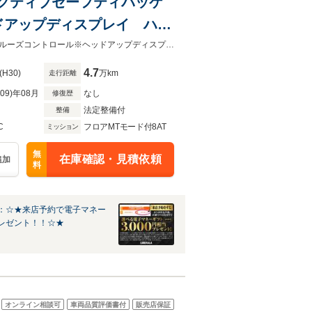
スドアクティブセーフティパッケ
ドアップディスプレイ ハイ
ント/リアPD LEDヘッ
◇ワンオーナー◇アドバンスドアクティブセーフティパッケージ※アクティブクルーズコントロール※ヘッドアップディスプレイ◇ハイラインパッケージ※ブラックレザーシート※運転席/助
4.7
(H30)
万km
走行距離
R09)年08月
なし
修復歴
法定整備付
整備
C
フロアMTモード付8AT
ミッション
無
在庫確認・見積依頼
追加
料
：☆★来店予約で電子マネー
レゼント！！☆★
オンライン相談可
車両品質評価書付
販売店保証