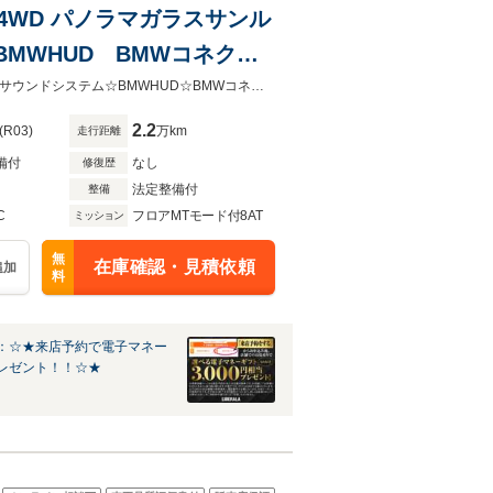
 4WD パノラマガラスサンル
n BMWHUD BMWコネクテ
アシストプラス ドライビン
☆パノラマガラスサンルーフ☆純正OP22インチAW☆harman/kardonプレミアムサウンドシステム☆BMWHUD☆BMWコネクテッドドライブプロフェッショナル☆パーキングアシストプ
2.2
(R03)
万km
走行距離
備付
なし
修復歴
法定整備付
整備
C
フロアMTモード付8AT
ミッション
無
在庫確認・見積依頼
追加
料
：☆★来店予約で電子マネー
レゼント！！☆★