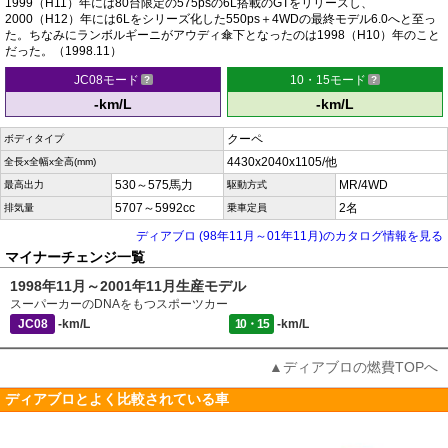
1999（H11）年には80台限定の575psの6L搭載のGTをリリースし、
2000（H12）年には6Lをシリーズ化した550ps＋4WDの最終モデル6.0へと至っ
た。ちなみにランボルギーニがアウディ傘下となったのは1998（H10）年のこと
だった。（1998.11）
JC08モード
10・15モード
-km/L
-km/L
クーペ
ボディタイプ
4430x2040x1105/他
全長x全幅x全高(mm)
530～575馬力
MR/4WD
最高出力
駆動方式
5707～5992cc
2名
排気量
乗車定員
ディアブロ (98年11月～01年11月)のカタログ情報を見る
マイナーチェンジ一覧
1998年11月～2001年11月生産モデル
スーパーカーのDNAをもつスポーツカー
JC08
-km/L
10・15
-km/L
▲ディアブロの燃費TOPへ
ディアブロとよく比較されている車