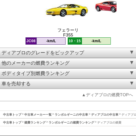
フェラーリ
F355
JC08
-km/L
10・15
-km/L
ディアブロのグレードをピックアップ
他のメーカーの燃費ランキング
ボディタイプ別燃費ランキング
車を売却する
▲ディアブロの燃費TOPへ
中古車トップ
中古車メーカー一覧
ランボルギーニの中古車
ディアブロの中古車
ディアブ
中古車トップ
燃費ランキング
ランボルギーニの燃費ランキング
ディアブロの燃費