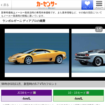
戻る
お気に入り
メニュー
新車時価格はメーカー発表当時の車両本体価格です。また基本情報など、その他の項目について
もメーカー発表時の情報に基いています。
ランボルギーニ ディアブロの燃費
1/5
98年(H10)11月、新型時の5.7 VTのフロント
JC08モード
10・15モード
-km/L
-km/L