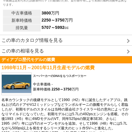
※燃費は定められた試験条件の下での数値のため、走行条件等により実際の燃料消費率は異な
ります。
中古車価格
3800
万円
2250～3750
万円
新車時価格
5707～5992
cc
排気量
この車のカタログ情報を見る
この車の相場を見る
ディアブロ歴代モデルの燃費
1998年11月～2001年11月生産モデルの燃費
スーパーカーのDNAをもつスポーツカー
中古車価格
-
新車時価格
2250～3750
万円
名車カウンタックの後継モデルとして1990（H2）年に誕生したディアブロ。跳
ね上げ式のドアやV12ミッドシップなどランボルギーニの旗艦モデルらしく君臨
したが、初期モデルのスタイルは当時の親会社クライスラー社の意向によってか
なりマイルドになっていた。初期モデルには5.7Lの492psエンジンを搭載。その
後1993（H5）年に4WDモデルのVT、同年525psの限定車SE30、さらに
1995（H7）年にはVTのオープンモデルを追加。そして1996（H8）年には5.7L
ながら500ps以上を発生するシリーズ最大のヒット作SVへと進化した。