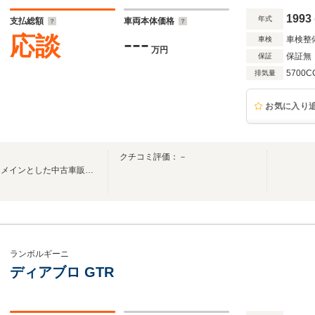
1993
年式
支払総額
車両本体価格
---
応談
車検整
車検
万円
保証無
保証
5700C
排気量
お気に入り
クチコミ評価：－
スーパーカー、ハイパーカーをメインとした中古車販売をいたします。
ランボルギーニ
ディアブロ GTR