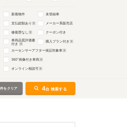
新着物件
未登録車
支払総額あり
メーカー系販売店
修復歴なし
クーポン付き
車両品質評価書
購入プラン付き
付き
カーセンサーアフター保証対象車
360
°画像付き車両
オンライン相談可
4
条件をクリア
台 検索する