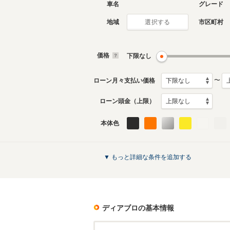
車名
グレード
地域
市区町村
選択する
価格
下限なし
〜
ローン月々支払い価格
ローン頭金（上限）
本体色
▼ もっと詳細な条件を追加する
ディアブロ
の基本情報