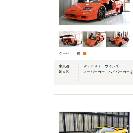
クーペ
橙
東京都
Ｗｉｎｄｓ ウインズ
足立区