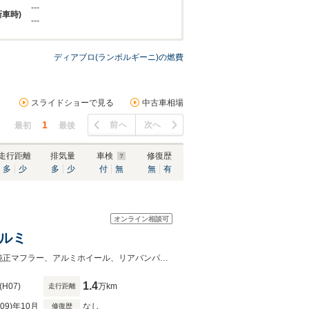
---
新車時)
---
ディアブロ(ランボルギーニ)の燃費
スライドショーで見る
中古車相場
1
前へ
次へ
最初
最後
走行距離
排気量
車検
修復歴
多
少
多
少
付
無
無
有
オンライン相談可
ルミ
クラッチ一式交換済み、オルタネータ―OH済み、各部OH済み。079-236-9953純正マフラー、アルミホイール、リアバンパーございます。
1.4
(H07)
万km
走行距離
R09)年10月
なし
修復歴