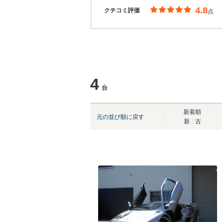
4.8
クチコミ評価
点
4
台
新着順
元の並び順に戻す
新
古