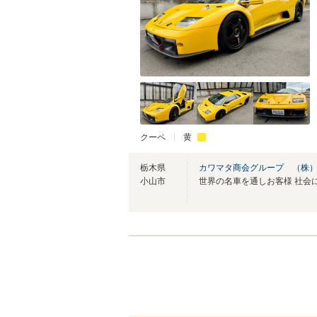
クーペ
黄
栃木県
カワマタ商会グループ （株
小山市