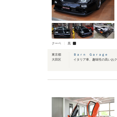
クーペ
黒
東京都
Ｂａｒｎ Ｇａｒａｇｅ
大田区