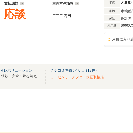
2000
年式
支払総額
車両本体価格
---
応談
車検整
車検
万円
保証無
保証
6000C
排気量
お気に入り
）Ｋレボリューション
クチコミ評価：
4.6
点（
17
件）
世界の名車を通しお客様 社会に信頼・安全・夢を与える 企業を目指してます。
カーセンサーアフター保証取扱店