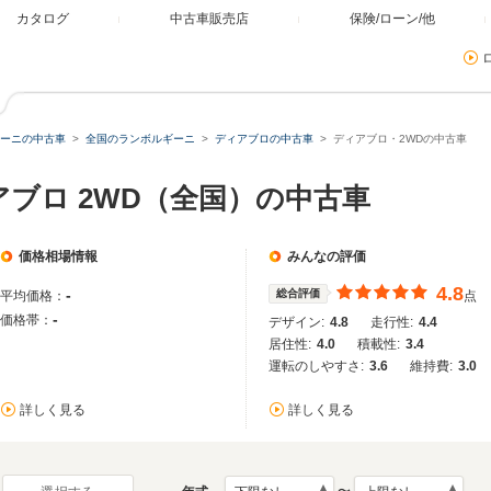
カタログ
中古車販売店
保険/ローン/他
ーニの中古車
全国のランボルギーニ
ディアブロの中古車
ディアブロ・2WDの中古車
ブロ 2WD（全国）の中古車
価格相場情報
みんなの評価
4.8
-
総合評価
平均価格：
点
-
価格帯：
デザイン:
4.8
走行性:
4.4
居住性:
4.0
積載性:
3.4
運転のしやすさ:
3.6
維持費:
3.0
詳しく見る
詳しく見る