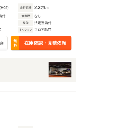
2.3
(H05)
万km
走行距離
備付
なし
修復歴
法定整備付
整備
C
フロア5MT
ミッション
無
在庫確認・見積依頼
追加
料