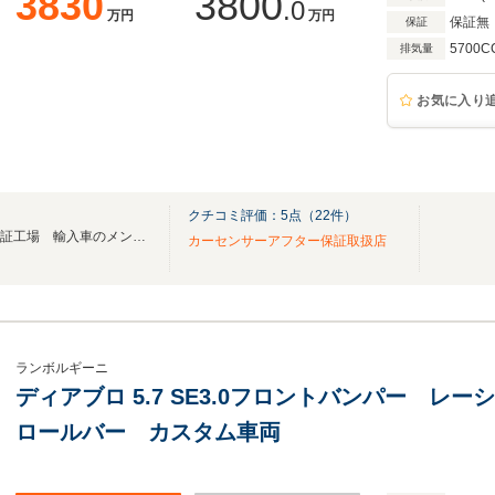
3830
3800
.0
万円
万円
保証無
保証
5700C
排気量
お気に入り
クチコミ評価：
5
点（
22
件）
SINCE 1991 近畿陸運局指定認証工場 輸入車のメンテナンスはお任せ下さい
カーセンサーアフター保証取扱店
ランボルギーニ
ディアブロ 5.7 SE3.0フロントバンパー 
ロールバー カスタム車両