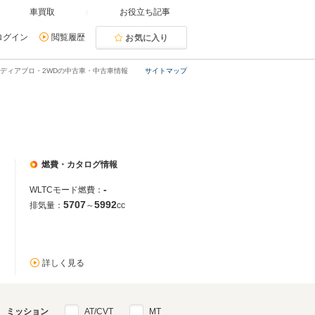
車買取
お役立ち記事
ログイン
閲覧履歴
お気に入り
ディアブロ・2WDの中古車・中古車情報
サイトマップ
燃費・カタログ情報
-
WLTCモード燃費：
5707
5992
排気量：
～
cc
詳しく見る
ミッション
AT/CVT
MT