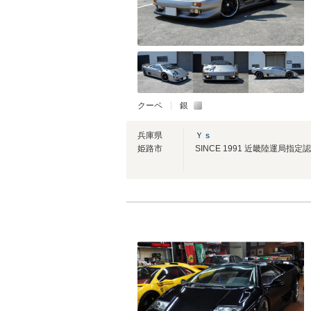
クーペ
銀
兵庫県
Ｙｓ
姫路市