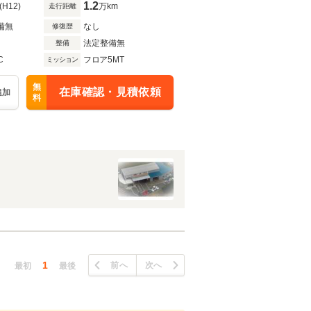
1.2
(H12)
万km
走行距離
備無
なし
修復歴
法定整備無
整備
C
フロア5MT
ミッション
無
在庫確認・見積依頼
追加
料
1
前へ
次へ
最初
最後