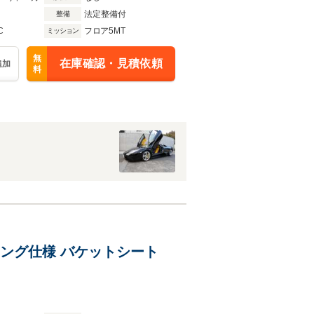
法定整備付
整備
C
フロア5MT
ミッション
無
在庫確認・見積依頼
追加
料
レーシング仕様 バケットシート