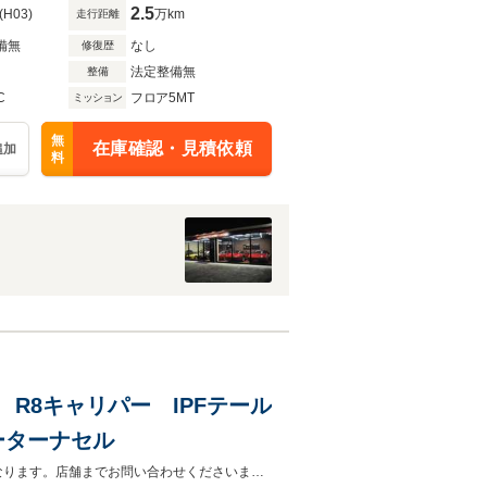
2.5
(H03)
万km
走行距離
備無
なし
修復歴
法定整備無
整備
C
フロア5MT
ミッション
無
在庫確認・見積依頼
追加
料
 R8キャリパー IPFテール
メーターナセル
カスタム多数のディアブロ5.7入庫しましたご来店、現車確認、下見は予約制となります。店舗までお問い合わせくださいませ。