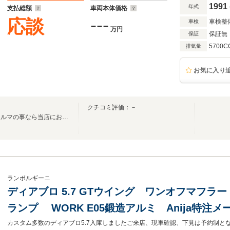
1991
年式
支払総額
車両本体価格
---
応談
車検整
車検
万円
保証無
保証
5700C
排気量
お気に入り
クチコミ評価：－
イタリア車、趣味性の高いおクルマの事なら当店にお任せください
ランボルギーニ
ディアブロ 5.7 GTウイング ワンオフマフラー
ランプ WORK E05鍛造アルミ Anija特注