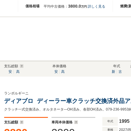
3800.0
価格相場
燃費(
平均中古価格：
詳しく見る
万円
支払総額
本体価格
年式
安
高
安
高
新
古
ランボルギーニ
ディアブロ ディーラー車クラッチ交換済外品ア
1995
年式
支払総額
車両本体価格
2027(
車検