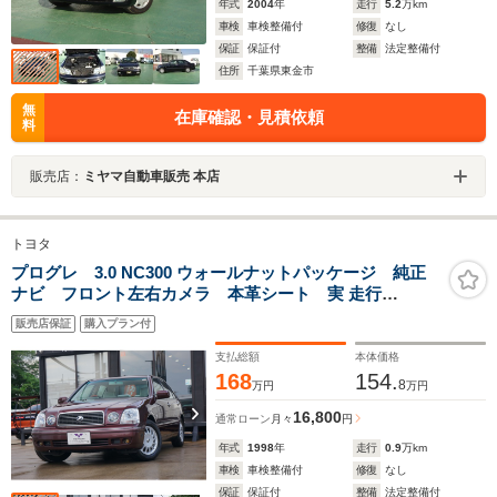
年式
2004
年
走行
5.2
万km
車検
車検整備付
修復
なし
保証
保証付
整備
法定整備付
住所
千葉県東金市
無
在庫確認・見積依頼
料
販売店：
ミヤマ自動車販売 本店
トヨタ
プログレ 3.0 NC300 ウォールナットパッケージ 純正
ナビ フロント左右カメラ 本革シート 実 走行
9000km 禁煙 CDチェンジャー
販売店保証
購入プラン付
支払総額
本体価格
168
154.
8
万円
万円
16,800
通常ローン
月々
円
年式
1998
年
走行
0.9
万km
車検
車検整備付
修復
なし
保証
保証付
整備
法定整備付