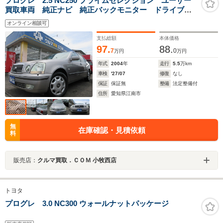
プログレ 2.5 NC250 プライムセレクション ユーザー
買取車両 純正ナビ 純正バックモニター ドライブレ
コーダー 純正キーレス ウッドコンビステアリング
オンライン相談可
ETC
支払総額
本体価格
97.
88.
7
0
万円
万円
年式
2004
年
走行
5.5
万km
車検
'27/07
修復
なし
保証
保証無
整備
法定整備付
住所
愛知県江南市
無
在庫確認・見積依頼
料
販売店：
クルマ買取．ＣＯＭ 小牧西店
トヨタ
プログレ 3.0 NC300 ウォールナットパッケージ