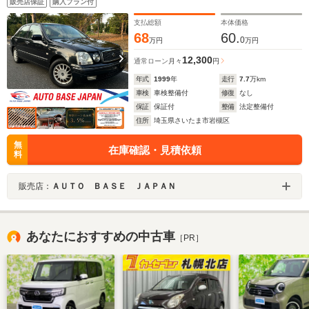
販売店保証
購入プラン付
支払総額
本体価格
68
60.
0
万円
万円
12,300
通常ローン
月々
円
年式
1999
年
走行
7.7
万km
車検
車検整備付
修復
なし
保証
保証付
整備
法定整備付
住所
埼玉県さいたま市岩槻区
無
在庫確認・見積依頼
料
販売店：
ＡＵＴＯ ＢＡＳＥ ＪＡＰＡＮ
あなたにおすすめの中古車
［PR］