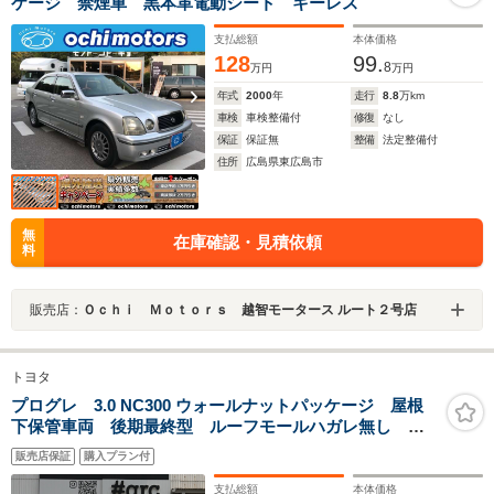
ケージ 禁煙車 黒本革電動シート キーレス
支払総額
本体価格
128
99.
8
万円
万円
年式
2000
年
走行
8.8
万km
車検
車検整備付
修復
なし
保証
保証無
整備
法定整備付
住所
広島県東広島市
無
在庫確認・見積依頼
料
販売店：
Ｏｃｈｉ Ｍｏｔｏｒｓ 越智モータース ルート２号店
トヨタ
プログレ 3.0 NC300 ウォールナットパッケージ 屋根
下保管車両 後期最終型 ルーフモールハガレ無し 塗
装アセ無し OP電動コーナーポール ベージュ本革 シ
販売店保証
購入プラン付
ートヒーター 純正ナビTV バックカメラ フロントカ
メラ ETC 前後ドラレコ キーレス2個付
支払総額
本体価格