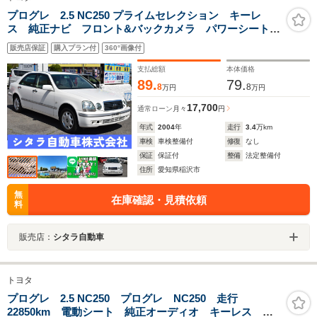
プログレ 2.5 NC250 プライムセレクション キーレ
ス 純正ナビ フロント&バックカメラ パワーシート
HID フォグ クルーズコントロール
販売店保証
購入プラン付
360°画像付
支払総額
本体価格
89.
79.
8
8
万円
万円
17,700
通常ローン
月々
円
年式
2004
年
走行
3.4
万km
車検
車検整備付
修復
なし
保証
保証付
整備
法定整備付
住所
愛知県稲沢市
無
在庫確認・見積依頼
料
販売店：
シタラ自動車
トヨタ
プログレ 2.5 NC250 プログレ NC250 走行
22850km 電動シート 純正オーディオ キーレス