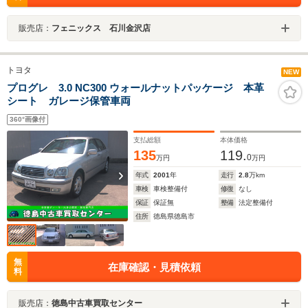
販売店：
フェニックス 石川金沢店
トヨタ
NEW
プログレ 3.0 NC300 ウォールナットパッケージ 本革
シート ガレージ保管車両
360°画像付
支払総額
本体価格
135
119.
0
万円
万円
年式
2001
年
走行
2.8
万km
車検
車検整備付
修復
なし
保証
保証無
整備
法定整備付
住所
徳島県徳島市
無
在庫確認・見積依頼
料
販売店：
徳島中古車買取センター