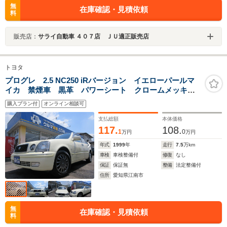
無
在庫確認・見積依頼
料
販売店：
サライ自動車 ４０７店 ＪＵ適正販売店
トヨタ
プログレ 2.5 NC250 iRバージョン イエローパールマ
イカ 禁煙車 黒革 パワーシート クロームメッキホ
イール
購入プラン付
オンライン相談可
支払総額
本体価格
117.
108.
1
0
万円
万円
年式
1999
年
走行
7.5
万km
車検
車検整備付
修復
なし
保証
保証無
整備
法定整備付
住所
愛知県江南市
無
在庫確認・見積依頼
料