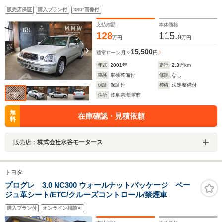
ETC
販売店保証
購入プラン付
360°画像付
支払総額
本体価格
128
115.
0
万円
万円
15,500
通常ローン
月々
円
年式
2001
年
走行
2.3
万km
車検
車検整備付
修復
なし
保証
保証付
整備
法定整備付
住所
岐阜県海津市
無
在庫確認・見積依頼
料
販売店：
株式会社水谷モータース
トヨタ
プログレ 3.0 NC300 ウォールナットパッケージ ベー
ジュ革シート/ETC/クルーズコントロール/禁煙車
購入プラン付
オンライン相談可