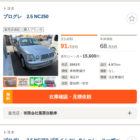
トヨタ
プログレ 2.5 NC250
販売店保証
購入プラン付
支払総額
本体価格
91.
68.
5
5
万円
万円
15,600
通常ローン
月々
円
年式
2001
年
走行
4.9
万km
車検
車検整備付
修復
なし
保証
保証付
整備
法定整備付
住所
愛知県一宮市
無
在庫確認・見積依頼
料
販売店：
有限会社葉栗自動車
トヨタ