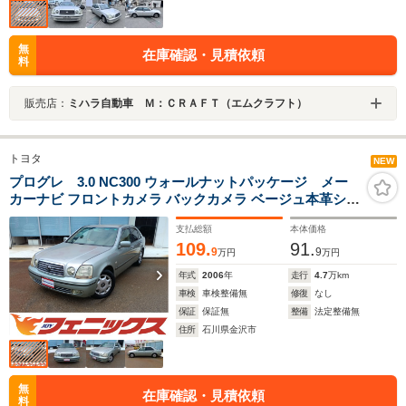
無
在庫確認・見積依頼
料
販売店：
ミハラ自動車 Ｍ：ＣＲＡＦＴ（エムクラフト）
トヨタ
NEW
プログレ 3.0 NC300 ウォールナットパッケージ メー
カーナビ フロントカメラ バックカメラ ベージュ本革シー
ト パワーシート クルーズコントロール ETC HID
支払総額
本体価格
109.
91.
9
9
万円
万円
年式
2006
年
走行
4.7
万km
車検
車検整備無
修復
なし
保証
保証無
整備
法定整備無
住所
石川県金沢市
無
在庫確認・見積依頼
料