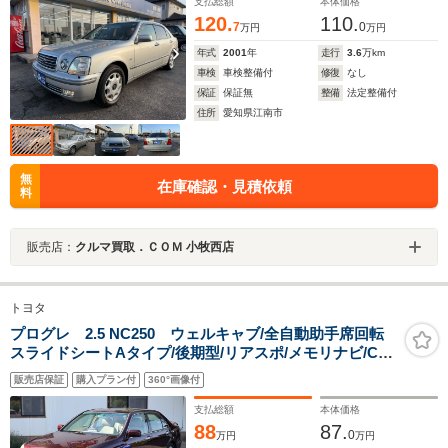
支払総額
本体価格
120.
110.
7
0
万円
万円
年式
2001
年
走行
3.6
万km
車検
車検整備付
修復
なし
保証
保証無
整備
法定整備付
住所
愛知県江南市
無
在庫確認・見積依頼
料
販売店：
クルマ買取．ＣＯＭ 小牧西店
トヨタ
プログレ 2.5 NC250 ウェルキャブ/全自動助手席回転
スライドシートAタイプ/後期型/リアスポ/メモリナビ/CD
オーディオ/ETC/フロント両席パワーシート/純正アルミ/
販売店保証
購入プラン付
360°画像付
支払総額
本体価格
88
87.
0
万円
万円