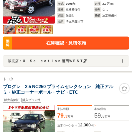
年式
2005
年
走行
3.7
万km
車検
車検整備付
修復
なし
保証
保証付
整備
法定整備付
住所
埼玉県蓮田市
無
在庫確認・見積依頼
料
販売店：
Ｕ－Ｓｅｌｅｃｔｉｏｎ 蓮田ＷＥＳＴ店
トヨタ
プログレ 2.5 NC250 プライムセレクション 純正アル
ミ・純正コーナーポール・ナビ・ETC
販売店保証
購入プラン付
支払総額
本体価格
79.
59.
3
8
万円
万円
12,300
通常ローン
月々
円