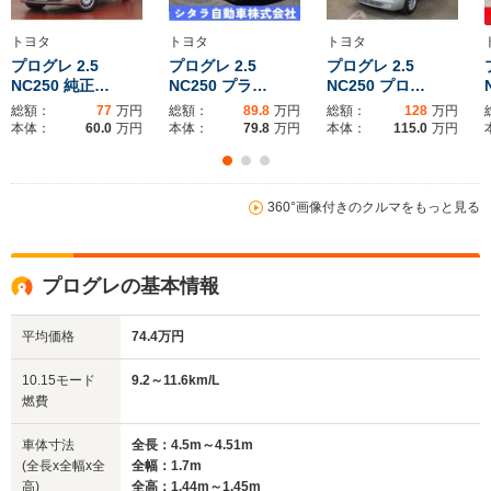
全長
全長
(全長x全幅x全高)
4.55m
4.71m～4.72m
4.89
トヨタ
トヨタ
トヨタ
プログレ 2.5
プログレ 2.5
プログレ 2.5
NC250 純正…
NC250 プラ…
NC250 プロ…
総額：
77
万円
総額：
89.8
万円
総額：
128
万円
ホイールベース
ホイールベース
ホイー
本体：
60.0
万円
本体：
79.8
万円
本体：
115.0
万円
-m
-m
360°画像付きのクルマをもっと見る
WLTCモード
-
-
-
燃費
プログレの基本情報
平均価格
74.4万円
排気量
2491～2997cc
1988～2491cc
2994cc
10.15モード
9.2～11.6km/L
駆動方式
FR、4WD
FR、4WD
FF
燃費
車体寸法
全長：4.5m～4.51m
(全長x全幅x全
全幅：1.7m
高)
全高：1.44m～1.45m