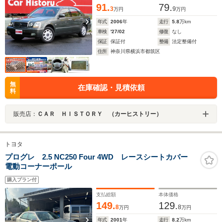
91.
79.
3
9
万円
万円
年式
2006
年
走行
5.8
万km
車検
'27/02
修復
なし
保証
保証付
整備
法定整備付
住所
神奈川県横浜市都筑区
無
在庫確認・見積依頼
料
販売店：
ＣＡＲ ＨＩＳＴＯＲＹ （カーヒストリー）
トヨタ
プログレ 2.5 NC250 Four 4WD レースシートカバー
電動コーナーポール
購入プラン付
支払総額
本体価格
149.
129.
8
8
万円
万円
年式
2001
年
走行
8.2
万km