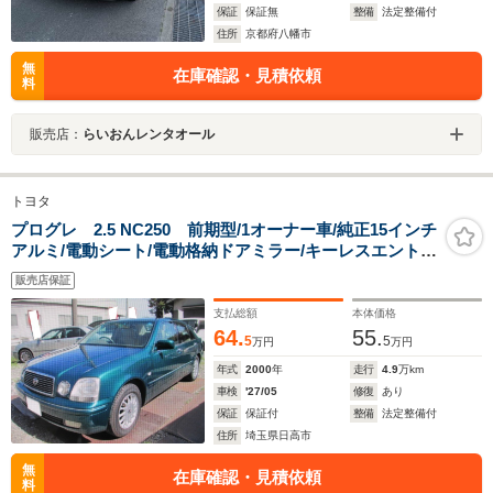
保証
保証無
整備
法定整備付
住所
京都府八幡市
無
在庫確認・見積依頼
料
販売店：
らいおんレンタオール
トヨタ
プログレ 2.5 NC250 前期型/1オーナー車/純正15インチ
アルミ/電動シート/電動格納ドアミラー/キーレスエントリ
ーキー/禁煙車/衝突安全ボディ/
販売店保証
支払総額
本体価格
64.
55.
5
5
万円
万円
年式
2000
年
走行
4.9
万km
車検
'27/05
修復
あり
保証
保証付
整備
法定整備付
住所
埼玉県日高市
無
在庫確認・見積依頼
料