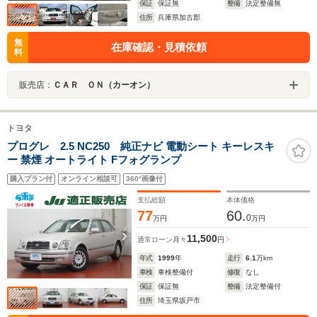
保証
保証無
整備
法定整備無
住所
兵庫県加古郡
無
在庫確認・見積依頼
料
販売店：
ＣＡＲ ＯＮ（カーオン）
トヨタ
プログレ 2.5 NC250 純正ナビ 電動シート キーレスキ
ー 禁煙 オートライト Fフォグランプ
購入プラン付
オンライン相談可
360°画像付
支払総額
本体価格
77
60.
0
万円
万円
11,500
通常ローン
月々
円
年式
1999
年
走行
6.1
万km
車検
車検整備付
修復
なし
保証
保証無
整備
法定整備付
住所
埼玉県坂戸市