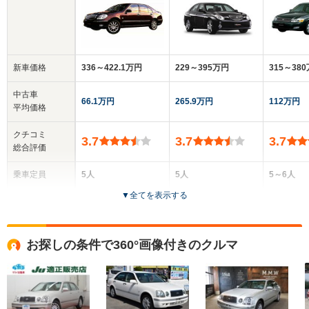
新車価格
336～422.1万円
229～395万円
315～38
中古車
66.1万円
265.9万円
112万円
平均価格
クチコミ
3.7
3.7
3.7
総合評価
乗車定員
5人
5人
5～6人
▼
全てを表示する
ドア数
4ドア
4ドア
4ドア
全高
全高
全
お探しの条件で360°画像付きのクルマ
1.46m～1.48m
1.44m～1.47m
1.
全幅
全幅
全
サイズ
1.72m
1.76m
1.