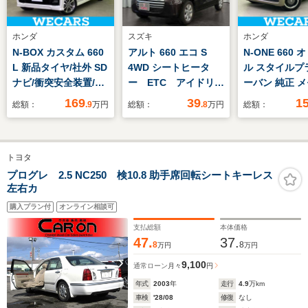
ホンダ
スズキ
ホンダ
N-BOX カスタム 660
アルト 660 エコ S
N-ONE 660
L 新品タイヤ/社外 SD
4WD シートヒータ
ル スタイルプ
ナビ/衝突安全装置/電
ー ETC アイドリン
ーバン 純正 
動スライドドア/シー
グストップ 社外ナビ
ナビ/衝突安全
169
39
1
総額：
.9
万円
総額：
.8
万円
総額：
トヒーター 前席/車線
TV バックモニタ
ートヒーター 
逸脱防止支援システ
ー ドラレコ
線逸脱防止支
ム/ドライブレコーダ
ム/ドライブレ
トヨタ
ー 前後/ヘッドランプ
ー 純正/ヘッ
LED/Bluetooth接
LED/Bluetoo
プログレ 2.5 NC250 検10.8 助手席回転シートキーレス
左右カ
続/ETC
続/ETC/EBD付
購入プラン付
オンライン相談可
支払総額
本体価格
47.
37.
8
8
万円
万円
9,100
通常ローン
月々
円
年式
2003
年
走行
4.9
万km
車検
'28/08
修復
なし