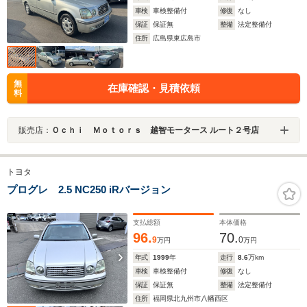
車検
車検整備付
修復
なし
保証
保証無
整備
法定整備付
住所
広島県東広島市
無
在庫確認・見積依頼
料
販売店：
Ｏｃｈｉ Ｍｏｔｏｒｓ 越智モータース ルート２号店
トヨタ
プログレ 2.5 NC250 iRバージョン
支払総額
本体価格
96.
70.
9
0
万円
万円
年式
1999
年
走行
8.6
万km
車検
車検整備付
修復
なし
保証
保証無
整備
法定整備付
住所
福岡県北九州市八幡西区