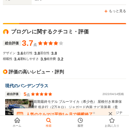
もっと見る
プログレに関するクチコミ・評価
3.7
総合評価
点
3.6
3.8
3.8
デザイン :
走行性 :
居住性 :
3.4
3.9
3.2
積載性 :
運転しやすさ :
維持費 :
評価の高いレビュー・評判
現代のバンデンプラス
5
総合評価
2022/04/14投稿
点
前期最終モデル ブルーマイカ（希少色） 屋根付き車庫保
管 低走行（2万キロ） ジャガード内装 ナビ非装着（貴
重） 修復・補修歴無し ディーラー整備 完全フルオリジナ
※
人気のクルマは平均1ヶ月で掲載終了
ルでプレーンにも程があるモデルにこだわりすぎて、十数
在庫が無くなる前にお問い合わせください
年間探し続けても見つけることができなかったプログレ。
ｍｕｑｕａｎさん
（大阪府）
ホーム
検索
履歴
お気に入り