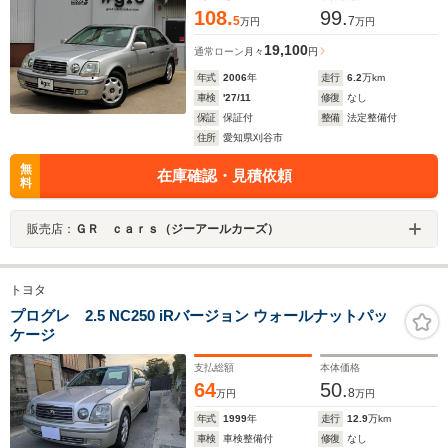
108.
99.
5
7
万円
万円
19,100
通常ローン
月々
円
年式
2006
年
走行
6.2
万km
車検
'27/11
修復
なし
保証
保証付
整備
法定整備付
住所
愛知県刈谷市
無
在庫確認・見積依頼
料
販売店：
ＧＲ ｃａｒｓ（ジーアールカーズ）
トヨタ
プログレ 2.5 NC250 iRバージョン ウォールナットパッ
ケージ
支払総額
本体価格
64
50.
8
万円
万円
年式
1999
年
走行
12.9
万km
車検
車検整備付
修復
なし