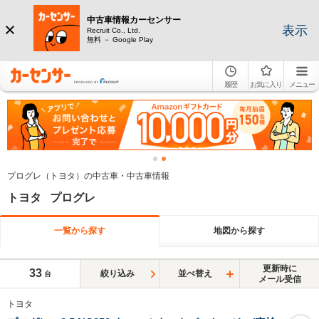
中古車情報カーセンサー
表示
Recruit Co., Ltd.
無料 － Google Play
履歴
お気に入り
メニュー
プログレ（トヨタ）の中古車・中古車情報
トヨタ プログレ
一覧から探す
地図から探す
更新時に
33
絞り込み
並べ替え
台
メール受信
トヨタ