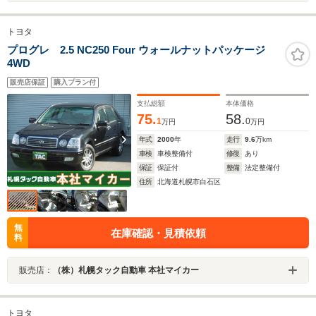
トヨタ
プログレ 2.5 NC250 Four ウォールナットパッケージ
4WD
販売店保証
購入プラン付
支払総額
本体価格
75.
58.
1
0
万円
万円
年式
2000
年
走行
9.6
万km
車検
車検整備付
修復
あり
保証
保証付
整備
法定整備付
住所
北海道札幌市白石区
無
在庫確認・見積依頼
料
販売店：
（株）札幌タック自動車 本社マイカー
トヨタ