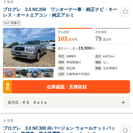
トヨタ
プログレ 2.5 NC250 ワンオーナー車・純正ナビ・キー
レス・オートエアコン・純正アルミ
360°画像付
支払総額
本体価格
103.
79.
8
8
万円
万円
19,900
通常ローン
月々
円
年式
1999
年
走行
4.0
万km
車検
車検整備付
修復
なし
保証
保証無
整備
法定整備付
住所
兵庫県神戸市西区
無
在庫確認・見積依頼
料
販売店：
Ｋ３ Ａｕｔｏ
トヨタ
プログレ 3.0 NC300 iRバージョン ウォールナットパッ