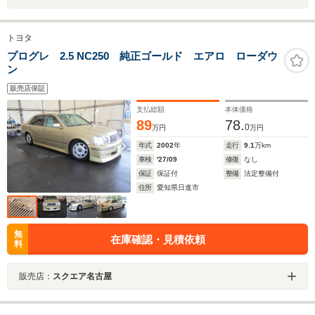
トヨタ
プログレ 2.5 NC250 純正ゴールド エアロ ローダウ
ン
販売店保証
支払総額
本体価格
89
78.
0
万円
万円
年式
2002
年
走行
9.1
万km
車検
'27/09
修復
なし
保証
保証付
整備
法定整備付
住所
愛知県日進市
無
在庫確認・見積依頼
料
販売店：
スクエア名古屋