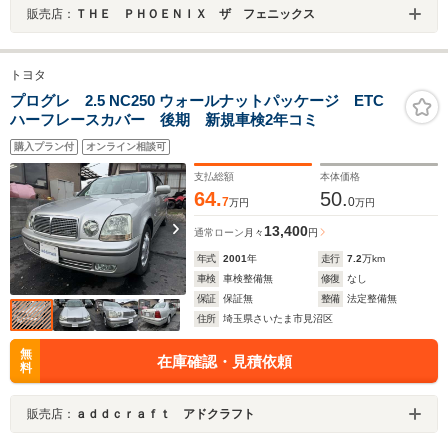
販売店：
ＴＨＥ ＰＨＯＥＮＩＸ ザ フェニックス
トヨタ
プログレ 2.5 NC250 ウォールナットパッケージ ETC
ハーフレースカバー 後期 新規車検2年コミ
購入プラン付
オンライン相談可
支払総額
本体価格
64.
50.
7
0
万円
万円
13,400
通常ローン
月々
円
年式
2001
年
走行
7.2
万km
車検
車検整備無
修復
なし
保証
保証無
整備
法定整備無
住所
埼玉県さいたま市見沼区
無
在庫確認・見積依頼
料
販売店：
ａｄｄｃｒａｆｔ アドクラフト