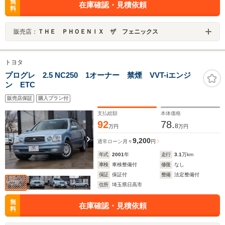
無
在庫確認・見積依頼
料
販売店：
ＴＨＥ ＰＨＯＥＮＩＸ ザ フェニックス
トヨタ
プログレ 2.5 NC250 1オーナー 禁煙 VVT-iエンジ
ン ETC
販売店保証
購入プラン付
支払総額
本体価格
92
78.
8
万円
万円
9,200
通常ローン
月々
円
年式
2001
年
走行
3.1
万km
車検
車検整備付
修復
なし
保証
保証付
整備
法定整備付
住所
埼玉県日高市
無
在庫確認・見積依頼
料