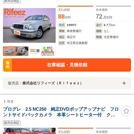
販売店保証
支払総額
本体価格
88
72.
0
万円
万円
年式
1999
年
走行
6.7
万km
車検
車検整備付
修復
なし
保証
保証付
整備
法定整備付
住所
埼玉県北葛飾郡
無
在庫確認・見積依頼
料
販売店：
株式会社リフィーズ（Ｒｉｆｅｅｚ）
トヨタ
プログレ 2.5 NC250 純正DVDポップアップナビ フロ
ントサイドバックカメラ 本革シートヒーター付 クル
ーズコントロール
販売店保証
支払総額
本体価格