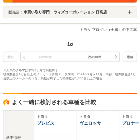
販売店：
車買い取り専門 ウィズコーポレーション 日高店
トヨタ プログレ（全国）の中古車
1
/2
最初
前の30件
次の30件
最後
※人気のクルマは平均1ヶ月で掲載終了
物件数合計1万台以上のメーカー｜算出データ期間：2024年9月～11月｜内容：物件数合計1万
台以上のメーカーのうち、掲載が終了した物件数が1,000台以上の場合
よく一緒に検討される車種を比較
トヨタ
トヨタ
トヨタ
ブレビス
ヴェロッサ
プロナー
基本情報