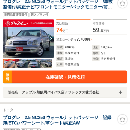
プログレ 2.5 NC250 ウォールナットパッケージ /車検
整備付/純正ナビ/フロントモニター/バックモニター/前方
ドライブレコーダー/純正15インチアルミホイール
車両品質評価書付
購入プラン付
支払総額
本体価格
74
59.
8
万円
万円
7,700
通常ローン
月々
円
年式
2007
年
走行
8.0
万km
車検
車検整備付
修復
なし
保証
保証無
整備
法定整備付
住所
千葉県旭市
無
在庫確認・見積依頼
料
販売店：
アップル 旭飯岡バイパス店／フレックス株式会社
トヨタ
プログレ 2.5 NC250 ウォールナットパッケージ 記録
簿/ETC/パワーシート/革シート/純正AW