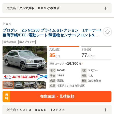
販売店：
クルマ買取．ＣＯＭ 小牧西店
トヨタ
プログレ 2.5 NC250 プライムセレクション 1オーナー/
整備手帳/ETC /電動シート/障害物センサー/フロント&バ
ックカメラ/クルーズコントロール/純正アルミ/禁煙車
販売店保証
購入プラン付
支払総額
本体価格
85
77.
0
万円
万円
16,300
通常ローン
月々
円
年式
2006
年
走行
3.1
万km
車検
'27/09
修復
なし
保証
保証付
整備
法定整備無
住所
埼玉県さいたま市岩槻区
無
在庫確認・見積依頼
料
販売店：
ＡＵＴＯ ＢＡＳＥ ＪＡＰＡＮ