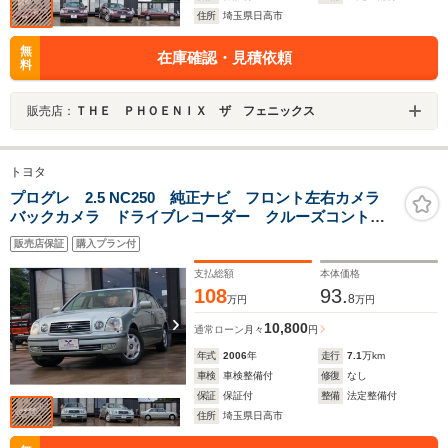
住所
埼玉県日高市
無
在庫確認・見積依頼
料
販売店：
ＴＨＥ ＰＨＯＥＮＩＸ ザ フェニックス
トヨタ
プログレ 2.5 NC250 純正ナビ フロント左右カメラ
バックカメラ ドライブレコーダー クルーズコントロ
ール 本革電動シート ETC
販売店保証
購入プラン付
支払総額
本体価格
108
93.
8
万円
万円
10,800
通常ローン
月々
円
年式
2006
年
走行
7.1
万km
車検
車検整備付
修復
なし
保証
保証付
整備
法定整備付
住所
埼玉県日高市