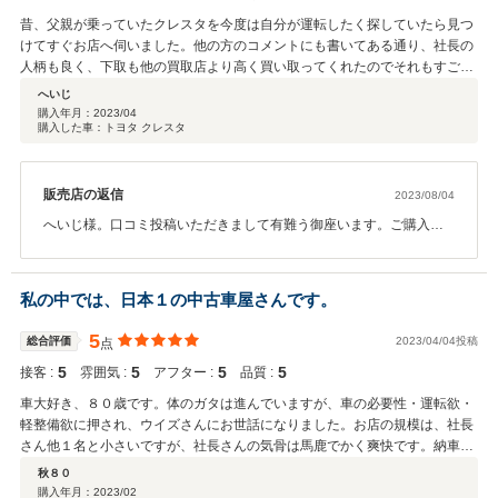
昔、父親が乗っていたクレスタを今度は自分が運転したく探していたら見つ
けてすぐお店へ伺いました。他の方のコメントにも書いてある通り、社長の
人柄も良く、下取も他の買取店より高く買い取ってくれたのでそれもすごく
満足しています。これからも大事に乗っていきたいと思います。
へいじ
購入年月：
2023/04
購入した車：トヨタ クレスタ
販売店の返信
2023/08/04
へいじ様。口コミ投稿いただきまして有難う御座います。ご購入頂
きましたお車はご満足いただいていますようで嬉しく思います。ご
安心して頂き長くお乗りいただけますようしっかりと整備させて頂
いていますのでどうぞ愛車としまして可愛がって頂きまして長くお
私の中では、日本１の中古車屋さんです。
乗りになって下さい。へいじ様の今後の素敵なカーライフをお祈り
申し上げます。お困り事が御座いましたらいつでもご相談下さい。
5
総合評価
2023/04/04投稿
点
今後ともご愛顧の程重ねてお願い申し上げます。 店主
5
5
5
5
接客 :
雰囲気 :
アフター :
品質 :
車大好き、８０歳です。体のガタは進んでいますが、車の必要性・運転欲・
軽整備欲に押され、ウイズさんにお世話になりました。お店の規模は、社長
さん他１名と小さいですが、社長さんの気骨は馬鹿でかく爽快です。納車
後、車清掃時に左側ヘッドライトの中に、ヒビらしき物を見付けて、社長さ
秋８０
んに連絡すると、全国的規模で代替品を探して頂きました。ヘッドライト交
購入年月：
2023/02