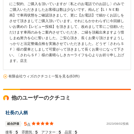
にご契約、ご購入を頂いていますが〔私とのお電話でのお話し〕のみで
ご購入いただきましたお客様は数は少ないです。殆んど【LＩＮＥ動
画】で車両状態をご確認頂きまして、更に【お電話】で細かくお話しを
させて頂きましてご購入頂いています。それにもかかわらずに今回嬉し
いお褒めの【レビュー投稿】を頂きまして、改めまして常にご信頼いた
だけます車両のみをご案内させていただき、ご縁を頂戴出来ますよう惜
しまぬ努力を心に誓いました。ご安心頂き、長くお乗り頂けますようし
っかりと法定整備点検を実施させていただきました。どうぞ〔さわらＳ
Ｆ〕様の愛車としまして可愛がって頂きまして長くお乗りになって下さ
い。〔さわらＳＦ〕様の素晴らしきカーライフを心よりお祈り申し上げ
ます。店主
有限会社ウィズのクチコミ一覧を見る(63件)
他のユーザーのクチコミ
社長の人柄
5
総合評価
2023/08/02投稿
点
5
5
5
5
接客 :
雰囲気 :
アフター :
品質 :