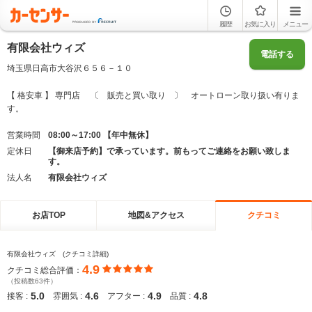
履歴
お気に入り
メニュー
有限会社ウィズ
電話する
埼玉県日高市大谷沢６５６－１０
【 格安車 】 専門店 〔 販売と買い取り 〕 オートローン取り扱い有りま
す。
営業時間
08:00～17:00 【年中無休】
定休日
【御来店予約】で承っています。前もってご連絡をお願い致しま
す。
法人名
有限会社ウィズ
お店TOP
地図&アクセス
クチコミ
有限会社ウィズ (クチコミ詳細)
4.9
クチコミ総合評価：
（投稿数63件）
5.0
4.6
4.9
4.8
接客 :
雰囲気 :
アフター :
品質 :