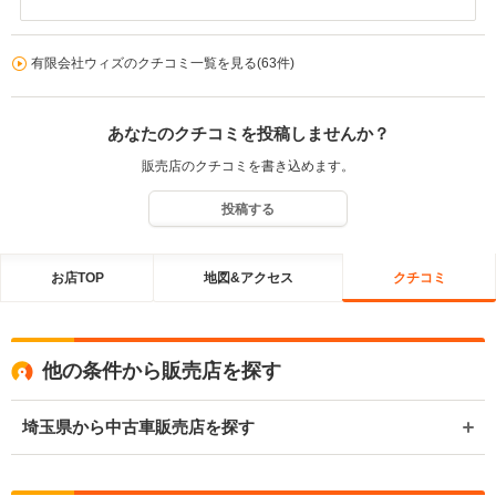
入いただきご縁を頂戴いたしまして誠に有難う御座いました。又、
にお勧めの中古車屋さんです！
車両のみならず私にまでお褒めの【口コミ投稿】迄頂戴いたしまし
て重ねて御礼申し上げます。恐縮至極で御座います。 ｉｍｏｒａｓ
有限会社ウィズのクチコミ一覧を見る(63件)
ｕ様のお褒めのお言葉に背中を押されまして今後ともお客様から良
きご縁を頂戴出来ますよう頑張って良い商品をＮETで御案内をさせ
ていただこうと心に決めました。。本当に有難う御座いました。今
あなたのクチコミを投稿しませんか？
後ともご愛顧の程どうぞよろしくお願い致します。 ｉｍｏｒａｓｕ
様の今後のより良きカーライフを心よりお祈り申し上げます。お近
販売店のクチコミを書き込めます。
くまでお出かけの際はぜひお立ち寄りください。又お車に関します
事でご相談等が御座いましたらいつでもお電話ください。お待ち申
投稿する
し上げます。 店主
お店TOP
地図&アクセス
クチコミ
他の条件から販売店を探す
埼玉県から中古車販売店を探す