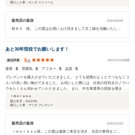
購入した車：ホンダ ストリーム
換の為、お越し頂き、車を引き取っていかれましたが、整備屋さんに出した
ところ、ヒビではなく、ヘッドライト型枠のラインだとのことで、再度、車
を運んで頂きました。購入された代替ヘッドライトの代金も辞退され、「気
に入った車に楽しく乗って貰えれば・・・。」とのこと。ムダ金・ムダ足に
販売店の返信
2023/04/04
も拘らず、顧客の満足感を追及され、それで良しとされるお考えには、ただ
秋８０ 様。 この度はお買い上げ頂きまして又ご縁を頂戴いたしま
ただ頭が下がる思いで、感謝に絶えません。８０年生きてきましたが、人生
して誠に有難う御座いました。その上お褒めのお言葉まで頂戴いた
の終末期に、これだけ素晴らしい人物に合えましたことを感謝しながら、車
しまして重ねて御礼申し上げます。しっかりと法定整備をさせて頂
を楽しませて頂きます。なお、展示車は、程度の良い車ばかりです。程度の
きましたのでどうぞ長くお乗りになって下さい。 お車に関します事
あと30年現役でお願いします！
良い中古車をお探しの方に、お勧めします。一度連絡してみられたら如何で
でお困り事等御座いましたらいつでもご相談下さい。 お近くにいら
しょうか。
っしゃいました際にはぜひお立ち寄りください。お待ち申し上げて
5
総合評価
2022/10/22投稿
点
おります。 店主
5
5
5
5
接客 :
雰囲気 :
アフター :
品質 :
プレマシーを購入させていただきました。 とても状態がよくとてつもなくコ
スパの良い買い物ができました。 お伺いした際には、社長の目利きのノウハ
ウをたくさん伺わせていただきました。 また、中古車業界の現状を嘆き、誠
実に顧客の事を第一に商売をされていることにとても感銘を受けました。 と
ｉｍｏｒａｓｕ
ても情熱的でバイタリティ溢れる方で、お伺いしたご年齢には本当にびっく
購入年月：
2022/09
購入した車：マツダ プレマシー
りしました。 他にもとても状態のよさそうな中古車がいくつもありました。
特にクレスタとセドリック！ 今回、購入させていただいたプレマシーはとて
も状態がよいため、すぐに買い換えることにはならないと思いますが、買い
替えの際はまた良い車を探していただこうと思っています。 昨今、誠実さを
販売店の返信
2022/10/23
欠く利益重視の中古車屋が多くとても世知辛い市況の中、信念を持って孤軍
ｉｍｏｒａｓｕ様。この度は遠路ご来店を頂き、当店の車両をご購
奮闘されている姿は日本もまだまだ捨てたもんじゃないと思いました。 非常