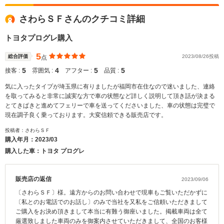
さわらＳＦさんのクチコミ詳細
トヨタプログレ購入
5
総合評価
2023/08/26投稿
点
5
4
5
5
接客 :
雰囲気 :
アフター :
品質 :
気に入ったタイプが埼玉県に有りましたが福岡市在住なので迷いました、連絡
を取ってみると非常に誠実な方で車の状態など詳しく説明して頂き話が決まる
とてきぱきと進めてフェリーで車を送ってくださいました、車の状態は完璧で
現在調子良く乗っております。大変信頼できる販売店です。
投稿者：さわらＳＦ
購入年月：
2023/03
購入した車：トヨタ プログレ
販売店の返信
2023/09/06
〔さわらＳＦ〕様。遠方からのお問い合わせで現車もご覧いただかずに
〔私とのお電話でのお話し〕のみで当社を又私をご信頼いただきまして
ご購入をお決め頂きまして本当に有難う御座いました。掲載車両は全て
厳選致しました車両のみを御案内させていただきまして、全国のお客様