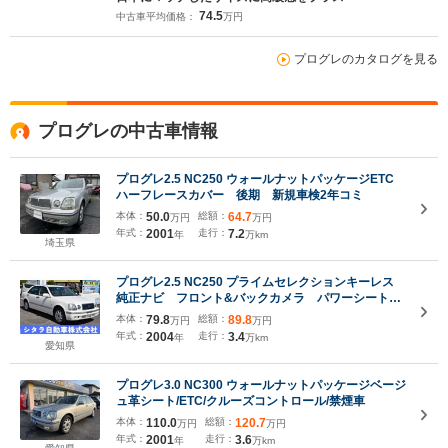
74.5
中古車平均価格：
万円
プログレのカタログを見る
プログレの中古車情報
プログレ2.5 NC250 ウォールナットパッケージETC
ハーフレースカバー 後期 新規車検2年コミ
本体：
50.0
総額：
64.7
万円
万円
年式：
2001
走行：
7.2
年
万km
埼玉県
プログレ2.5 NC250 プライムセレクションキーレス
純正ナビ フロント&バックカメラ パワーシート
HID フォグ クルーズコントロール
本体：
79.8
総額：
89.8
万円
万円
年式：
2004
走行：
3.4
年
万km
愛知県
プログレ3.0 NC300 ウォールナットパッケージベージ
ュ革シート/ETC/クルーズコントロール/禁煙車
本体：
110.0
総額：
120.7
万円
万円
年式：
2001
走行：
3.6
年
万km