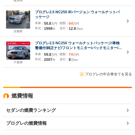
愛知県
プログレ2.5 NC250 iRバージョン ウォールナットパ
ッケージ
本体：
50.8
総額：
64
万円
万円
年式：
1999
走行：
12.9
年
万km
京都府
プログレ2.5 NC250 ウォールナットパッケージ/車検
整備付/純正ナビ/フロントモニター/バックモニター/前
方ドライブレコーダー/純正15インチアルミホイール
本体：
59.8
総額：
74
万円
万円
年式：
2007
走行：
8
年
万km
千葉県
プログレの中古車全てを見る
燃費情報
セダンの燃費ランキング
プログレの燃費情報