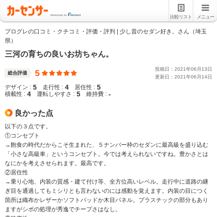
比較リスト
メニュー
プログレの口コミ・クチコミ・評価・評判 | 少し昔のセダン好き。さん（埼玉
県）
三河の育ちの良いお坊ちゃん。
投稿日：
2021
年
06
月
13
日
5
総合評価
更新日：
2021
年
06
月
14
日
5
4
5
デザイン :
走行性 :
居住性 :
4
5
-
積載性 :
運転しやすさ :
維持費 :
良かった点
以下の３点です。
①コンセプト
→飽食の時代だからこそ生まれた、５ナンバー枠のセダンに最高級を盛り込む
「小さな高級車」というコンセプト。今では考えられないですね。豊かさとは
なにかを考えさせられます。最高です。
②居住性
→乗り心地、内装の質感・建て付け等、全方位高いレベル。走行中に道路の継
ぎ目を通過してもミシリとも言わないのには感動を覚えます。内装の目につく
箇所は織布かレザーかソフトパッドか木目パネル。プラスチックの部分もあり
ますがシボの処理が秀逸でチープさはなし。