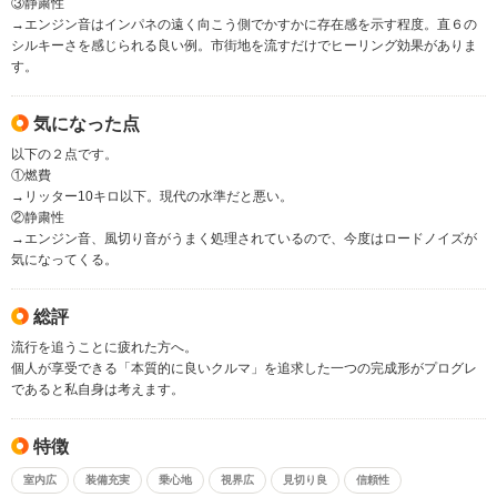
③静粛性
→エンジン音はインパネの遠く向こう側でかすかに存在感を示す程度。直６の
シルキーさを感じられる良い例。市街地を流すだけでヒーリング効果がありま
す。
気になった点
以下の２点です。
①燃費
→リッター10キロ以下。現代の水準だと悪い。
②静粛性
→エンジン音、風切り音がうまく処理されているので、今度はロードノイズが
気になってくる。
総評
流行を追うことに疲れた方へ。
個人が享受できる「本質的に良いクルマ」を追求した一つの完成形がプログレ
であると私自身は考えます。
特徴
室内広
装備充実
乗心地
視界広
見切り良
信頼性