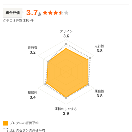
3.7
総合評価
点
116
クチコミ件数
件
デザイン
3.6
走行性
維持費
3.8
3.2
居住性
積載性
3.8
3.4
運転のしやすさ
3.9
プログレの評価平均
現行のセダンの評価平均