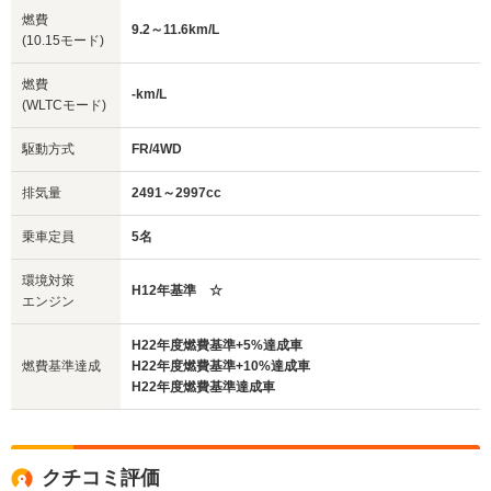
燃費
9.2～11.6km/L
(10.15モード)
燃費
-km/L
(WLTCモード)
駆動方式
FR/4WD
排気量
2491～2997cc
乗車定員
5名
環境対策
H12年基準 ☆
エンジン
H22年度燃費基準+5%達成車
燃費基準達成
H22年度燃費基準+10%達成車
H22年度燃費基準達成車
クチコミ評価