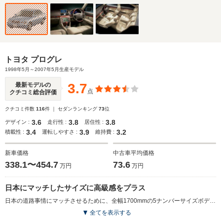
トヨタ プログレ
1998年5月～2007年5月生産モデル
3.7
最新モデルの
点
クチコミ総合評価
クチコミ件数
116
件 ｜ セダンランキング
73
位
3.6
3.8
3.8
デザイン :
走行性 :
居住性 :
3.4
3.9
3.2
積載性 :
運転しやすさ :
維持費 :
新車価格
中古車平均価格
338.1〜454.7
73.6
万円
万円
日本にマッチしたサイズに高級感をプラス
日本の道路事情にマッチさせるために、全幅1700mmの5ナンバーサイズボディを採用したミドルサイズセダン。ただし、エンジンは3L と2.5Lの直6となるので登録上は3ナンバーだ。プラットフォームはマークII系、足回りはクラウン系というパッケージングも絶妙で、ホイールベースを長く取ることで広い室内空間を確保した。エクステリアはシンプルだが、輸入車のデザイン手法を取り入れながら高級感のあるものに仕上げている。インテリアの質感へのこだわりも相当で、ウッドや本革を用いて高級感を演出した。また車両安定化装置など当時の最新技術がすべて標準だ。(1998.5)
全てを表示する