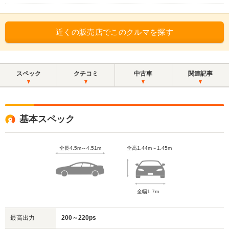
近くの販売店でこのクルマを探す
スペック
クチコミ
中古車
関連記事
基本スペック
全長4.5m～4.51m
全高1.44m～1.45m
全幅1.7m
最高出力
200～220ps