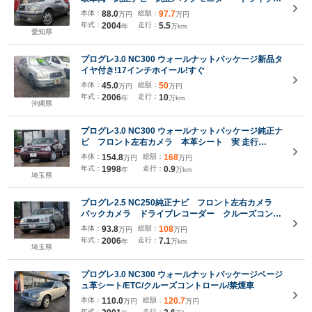
コーダー 純正キーレス ウッドコンビステアリン
本体：
88.0
総額：
97.7
万円
万円
グ ETC
年式：
2004
走行：
5.5
年
万km
愛知県
プログレ3.0 NC300 ウォールナットパッケージ新品タ
イヤ付き!17インチホイール!すぐ
本体：
45.0
総額：
50
万円
万円
年式：
2006
走行：
10
年
万km
沖縄県
プログレ3.0 NC300 ウォールナットパッケージ純正ナ
ビ フロント左右カメラ 本革シート 実 走行
9000km 禁煙 CDチェンジャー
本体：
154.8
総額：
168
万円
万円
年式：
1998
走行：
0.9
年
万km
埼玉県
プログレ2.5 NC250純正ナビ フロント左右カメラ
バックカメラ ドライブレコーダー クルーズコント
ロール 本革電動シート ETC
本体：
93.8
総額：
108
万円
万円
年式：
2006
走行：
7.1
年
万km
埼玉県
プログレ3.0 NC300 ウォールナットパッケージベージ
ュ革シート/ETC/クルーズコントロール/禁煙車
本体：
110.0
総額：
120.7
万円
万円
年式：
走行：