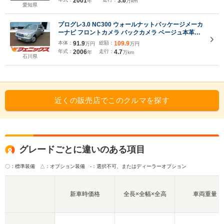
2001
3.6
年
万km
愛知県
プログレ3.0 NC300 ウォールナットパッケージメーカ
ーナビ フロントカメラ バックカメラ ベージュ本革シ
ート パワーシート クルーズコントロール ETC HID
本体：
91.9
総額：
109.9
万円
万円
年式：
2006
走行：
4.7
年
万km
石川県
近くの販売店でこのクルマを探す
グレードごとに違いのある項目
〇：標準装備 △：オプション装備
-：選択不可、またはディーラーオプション
新車時価格
全長×全幅×全高
車両重量