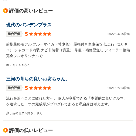
評価の高いレビュー
現代のバンデンプラス
5
総合評価
2022/04/15投稿
前期最終モデル ブルーマイカ（希少色） 屋根付き車庫保管 低走行（2万キ
ロ） ジャガード内装 ナビ非装着（貴重） 修復・補修歴無し ディーラー整備
完全フルオリジナルで…
ｍｕｑｕａｎさん
三河の育ちの良いお坊ちゃん。
5
総合評価
2021/06/13投稿
流行を追うことに疲れた方へ。 個人が享受できる「本質的に良いクルマ」
を追求した一つの完成形がプログレであると私自身は考えます。
少し昔のセダン好き。さん
評価の低いレビュー