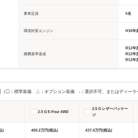
乗車定員
5名
環境対策エンジン
H30
R12
燃費基準達成
R12
R12
目
（◯：標準装備 △：オプション装備 -：選択不可、またはディーラ
2.5 G レザーパッケー
2.5 G E-Four 4WD
ジ
込)
400.2万円(税込)
437.4万円(税込)