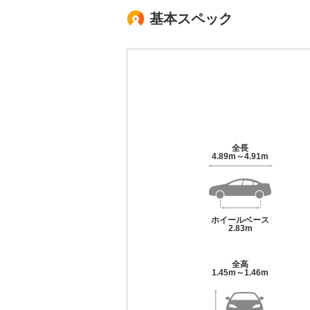
基本スペック
全長
4.89m～4.91m
ホイールベース
2.83m
全高
1.45m～1.46m