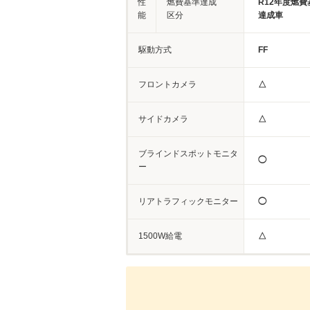
性
燃費基準達成
R12年度燃費
能
区分
達成車
駆動方式
FF
フロントカメラ
△
サイドカメラ
△
ブラインドスポットモニタ
◯
ー
リアトラフィックモニター
◯
1500W給電
△