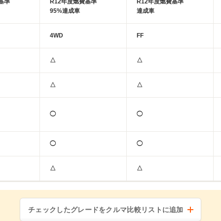
基準
R12年度燃費基準
R12年度燃費基準
95%達成車
達成車
4WD
FF
△
△
△
△
◯
◯
◯
◯
△
△
チェックしたグレードをクルマ比較リストに追加