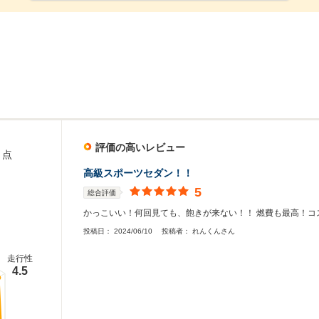
評価の高いレビュー
点
高級スポーツセダン！！
5
総合評価
かっこいい！何回見ても、飽きが来ない！！ 燃費も最高！コ
投稿日：
2024/06/10
投稿者：
れんくんさん
走行性
4.5