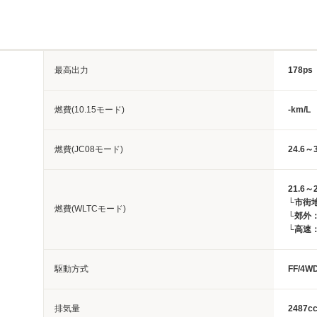
最高出力
178ps
燃費(10.15モード)
-km/L
燃費(JC08モード)
24.6～3
21.6～2
└市街地：
燃費(WLTCモード)
└郊外：2
└高速：2
駆動方式
FF/4W
排気量
2487c