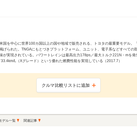
米国を中心に世界100カ国以上の国や地域で販売される、トヨタの最重要モデル。
掲げられた。TNGAにもとづきプラットフォーム、ユニット、電子系などすべての
実現されている。パワートレインは最高出力178ps／最大トルク221N・mを発生する
3.4km/L（Xグレード）という優れた燃費性能を実現している（2017.7）
クルマ比較リストに追加
モデル一覧
関連記事