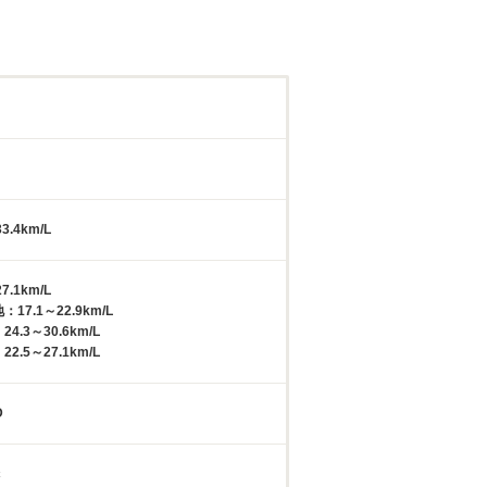
3.4km/L
7.1km/L
17.1～22.9km/L
4.3～30.6km/L
2.5～27.1km/L
D
c