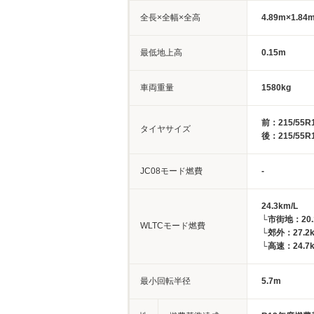
全長×全幅×全高
4.89m×1.84
最低地上高
0.15m
車両重量
1580kg
前：215/55R
タイヤサイズ
後：215/55R
JC08モード燃費
-
24.3km/L
└市街地：20.
WLTCモード燃費
└郊外：27.2k
└高速：24.7k
最小回転半径
5.7m