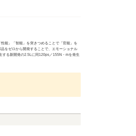
「性能」「智能」を突きつめることで「官能」を
部品をゼロから開発することで、エモーショナル
新開発の2.5Lに同120ps／155N・mを発生