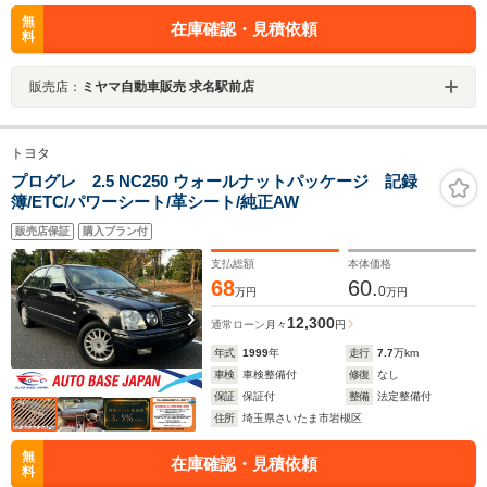
無
在庫確認・見積依頼
料
販売店：
ミヤマ自動車販売 求名駅前店
トヨタ
プログレ 2.5 NC250 ウォールナットパッケージ 記録
簿/ETC/パワーシート/革シート/純正AW
販売店保証
購入プラン付
支払総額
本体価格
68
60.
0
万円
万円
12,300
通常ローン
月々
円
年式
1999
年
走行
7.7
万km
車検
車検整備付
修復
なし
保証
保証付
整備
法定整備付
住所
埼玉県さいたま市岩槻区
無
在庫確認・見積依頼
料