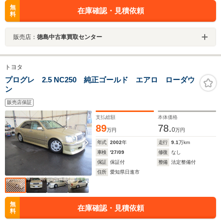
無
在庫確認・見積依頼
料
販売店：
徳島中古車買取センター
トヨタ
プログレ 2.5 NC250 純正ゴールド エアロ ローダウ
ン
販売店保証
支払総額
本体価格
89
78.
0
万円
万円
年式
2002
年
走行
9.1
万km
車検
'27/09
修復
なし
保証
保証付
整備
法定整備付
住所
愛知県日進市
無
在庫確認・見積依頼
料