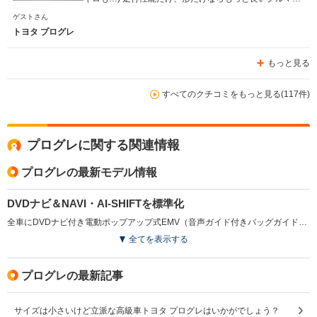
あるかもしれませんが、未だに普段の足として一台だけで
ゲストさん
乗るのであれば、非常に満足度が高いクルマです。 知人
トヨタ プログレ
にもプログレに乗っている人がいますが、気に入っていて
他に買い換たいクルマもないので乗り潰すつもりと言うこ
もっと見る
とで… プログレの魅力は長く乗れば乗るほど良さがわか
ると思います。
すべてのクチコミをもっと見る(117件)
プログレに関する関連情報
プログレの最新モデル情報
DVDナビ＆NAVI・AI-SHIFTを標準化
全車にDVDナビ付き電動ポップアップ式EMV（音声ガイド付きバッグガイドモニター＆ブラインドコーナーモニター付き）と、NAVI・AI-SHIFT（除く4WD)を標準装備した。(2005.12)
全てを表示する
プログレの最新記事
サイズは小さいけど立派な高級車トヨタ プログレはいかがでしょう？