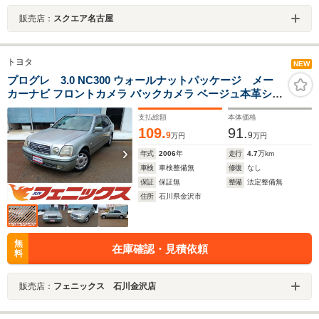
販売店：
スクエア名古屋
トヨタ
NEW
プログレ 3.0 NC300 ウォールナットパッケージ メー
カーナビ フロントカメラ バックカメラ ベージュ本革シー
ト パワーシート クルーズコントロール ETC HID
支払総額
本体価格
109.
91.
9
9
万円
万円
年式
2006
年
走行
4.7
万km
車検
車検整備無
修復
なし
保証
保証無
整備
法定整備無
住所
石川県金沢市
無
在庫確認・見積依頼
料
販売店：
フェニックス 石川金沢店