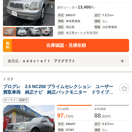
13,400
通常ローン
月々
円
年式
2001
年
走行
7.2
万km
車検
車検整備無
修復
なし
保証
保証無
整備
法定整備無
住所
埼玉県さいたま市見沼区
無
在庫確認・見積依頼
料
販売店：
ａｄｄｃｒａｆｔ アドクラフト
トヨタ
プログレ 2.5 NC250 プライムセレクション ユーザー
買取車両 純正ナビ 純正バックモニター ドライブレ
コーダー 純正キーレス ウッドコンビステアリング
オンライン相談可
ETC
支払総額
本体価格
97.
88.
7
0
万円
万円
年式
2004
年
走行
5.5
万km
車検
'27/07
修復
なし