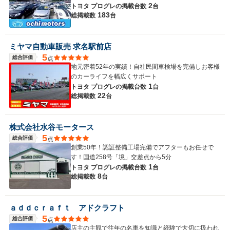
2
トヨタ プログレの
掲載台数
台
183
総掲載数
台
ミヤマ自動車販売 求名駅前店
5
総合評価
点
地元密着52年の実績！自社民間車検場を完備しお客様
のカーライフを幅広くサポート
1
トヨタ プログレの
掲載台数
台
22
総掲載数
台
株式会社水谷モータース
5
総合評価
点
創業50年！認証整備工場完備でアフターもお任せで
す！国道258号「境」交差点から5分
1
トヨタ プログレの
掲載台数
台
8
総掲載数
台
ａｄｄｃｒａｆｔ アドクラフト
5
総合評価
点
店主の主観で往年の名車を知識と経験で大切に扱われ