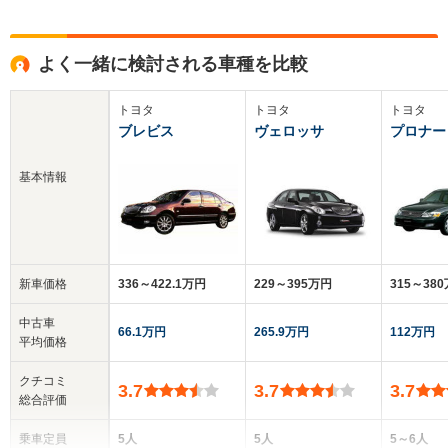
よく一緒に検討される車種を比較
トヨタ
トヨタ
トヨタ
ブレビス
ヴェロッサ
プロナー
基本情報
新車価格
336～422.1万円
229～395万円
315～38
中古車
66.1万円
265.9万円
112万円
平均価格
クチコミ
3.7
3.7
3.7
総合評価
乗車定員
5人
5人
5～6人