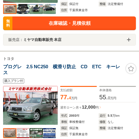
保証
保証付
整備
法定整備付
住所
千葉県東金市
無
在庫確認・見積依頼
料
販売店：
ミヤマ自動車販売 本店
トヨタ
プログレ 2.5 NC250 横滑り防止 CD ETC キーレ
ス
購入プラン付
支払総額
本体価格
77.
55.
4
0
万円
万円
12,000
通常ローン
月々
円
年式
2003
年
走行
5.5
万km
車検
車検整備付
修復
なし
保証
保証無
整備
法定整備付
住所
千葉県東金市