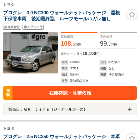
トヨタ
プログレ 3.0 NC300 ウォールナットパッケージ 屋根
下保管車両 後期最終型 ルーフモールハガレ無し 塗
装アセ無し OP電動コーナーポール ベージュ本革 シ
販売店保証
購入プラン付
ートヒーター 純正ナビTV バックカメラ フロントカ
メラ ETC 前後ドラレコ キーレス2個付
支払総額
本体価格
108.
99.
5
7
万円
万円
19,100
通常ローン
月々
円
年式
2006
年
走行
6.2
万km
車検
'27/11
修復
なし
保証
保証付
整備
法定整備付
住所
愛知県刈谷市
無
在庫確認・見積依頼
料
販売店：
ＧＲ ｃａｒｓ（ジーアールカーズ）
トヨタ
プログレ 2.5 NC250 ウォールナットパッケージ 本革