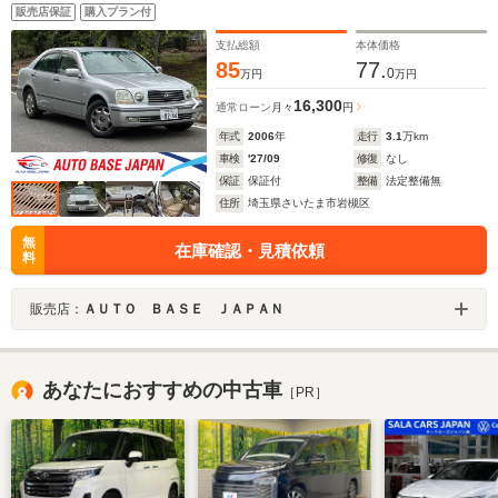
ックカメラ/クルーズコントロール/純正アルミ/禁煙車
販売店保証
購入プラン付
支払総額
本体価格
85
77.
0
万円
万円
16,300
通常ローン
月々
円
年式
2006
年
走行
3.1
万km
車検
'27/09
修復
なし
保証
保証付
整備
法定整備無
住所
埼玉県さいたま市岩槻区
無
在庫確認・見積依頼
料
販売店：
ＡＵＴＯ ＢＡＳＥ ＪＡＰＡＮ
あなたにおすすめの中古車
［PR］