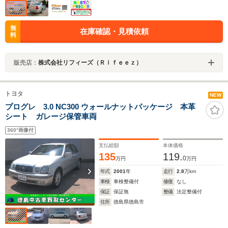
無
在庫確認・見積依頼
料
販売店：
株式会社リフィーズ（Ｒｉｆｅｅｚ）
トヨタ
NEW
プログレ 3.0 NC300 ウォールナットパッケージ 本革
シート ガレージ保管車両
360°画像付
支払総額
本体価格
135
119.
0
万円
万円
年式
2001
年
走行
2.8
万km
車検
車検整備付
修復
なし
保証
保証無
整備
法定整備付
住所
徳島県徳島市