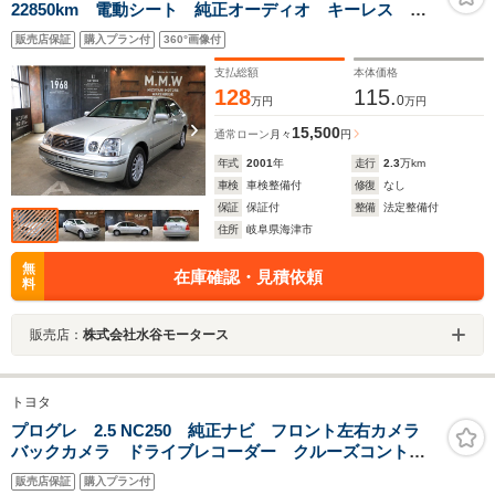
22850km 電動シート 純正オーディオ キーレス
ETC
販売店保証
購入プラン付
360°画像付
支払総額
本体価格
128
115.
0
万円
万円
15,500
通常ローン
月々
円
年式
2001
年
走行
2.3
万km
車検
車検整備付
修復
なし
保証
保証付
整備
法定整備付
住所
岐阜県海津市
無
在庫確認・見積依頼
料
販売店：
株式会社水谷モータース
トヨタ
プログレ 2.5 NC250 純正ナビ フロント左右カメラ
バックカメラ ドライブレコーダー クルーズコントロ
ール 本革電動シート ETC
販売店保証
購入プラン付