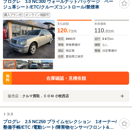
プログレ 3.0 NC300 ウォールナットパッケージ ベー
ジュ革シート/ETC/クルーズコントロール/禁煙車
購入プラン付
オンライン相談可
支払総額
本体価格
120.
110.
7
0
万円
万円
年式
2001
年
走行
3.6
万km
車検
車検整備付
修復
なし
保証
保証無
整備
法定整備付
住所
愛知県江南市
無
在庫確認・見積依頼
料
販売店：
クルマ買取．ＣＯＭ 小牧西店
トヨタ
プログレ 2.5 NC250 プライムセレクション 1オーナー/
整備手帳/ETC /電動シート/障害物センサー/フロント&バ