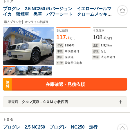
トヨタ
プログレ 2.5 NC250 iRバージョン イエローパールマ
イカ 禁煙車 黒革 パワーシート クロームメッキホ
イール
購入プラン付
オンライン相談可
支払総額
本体価格
117.
108.
1
0
万円
万円
年式
1999
年
走行
7.5
万km
車検
車検整備付
修復
なし
保証
保証無
整備
法定整備付
住所
愛知県江南市
無
在庫確認・見積依頼
料
販売店：
クルマ買取．ＣＯＭ 小牧西店
トヨタ
プログレ 2.5 NC250 プログレ NC250 走行