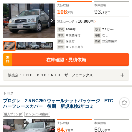
支払総額
本体価格
108
93.
8
万円
万円
10,800
通常ローン
月々
円
年式
2006
年
走行
7.1
万km
車検
車検整備付
修復
なし
保証
保証付
整備
法定整備付
住所
埼玉県日高市
無
在庫確認・見積依頼
料
販売店：
ＴＨＥ ＰＨＯＥＮＩＸ ザ フェニックス
トヨタ
プログレ 2.5 NC250 ウォールナットパッケージ ETC
ハーフレースカバー 後期 新規車検2年コミ
購入プラン付
オンライン相談可
支払総額
本体価格
64.
50.
7
0
万円
万円