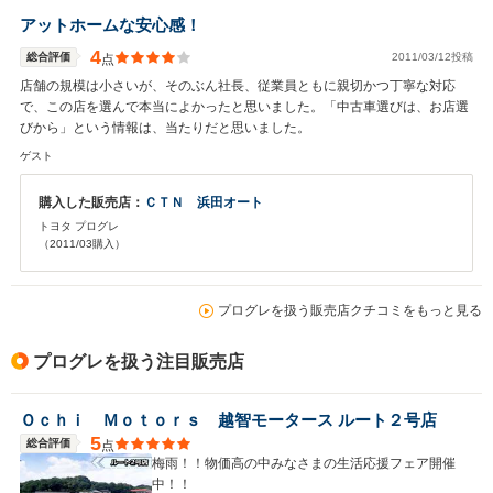
アットホームな安心感！
4
総合評価
2011/03/12投稿
点
店舗の規模は小さいが、そのぶん社長、従業員ともに親切かつ丁寧な対応
で、この店を選んで本当によかったと思いました。「中古車選びは、お店選
びから」という情報は、当たりだと思いました。
ゲスト
購入した販売店：
ＣＴＮ 浜田オート
トヨタ プログレ
（2011/03購入）
プログレを扱う販売店クチコミをもっと見る
プログレを扱う注目販売店
Ｏｃｈｉ Ｍｏｔｏｒｓ 越智モータース ルート２号店
5
総合評価
点
梅雨！！物価高の中みなさまの生活応援フェア開催
中！！