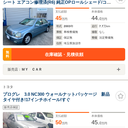
シート エアコン修理済(R6) 純正OPロールシェード/コー
ナーポール/禁煙車・ETC・ナビ
支払総額
本体価格
45
44.
0
万円
万円
年式
2003
年
走行
7.7
万km
車検
車検整備無
修復
なし
保証
保証無
整備
法定整備無
住所
埼玉県加須市
無
在庫確認・見積依頼
料
販売店：
ＭＹ ＣＡＲ
トヨタ
プログレ 3.0 NC300 ウォールナットパッケージ 新品
タイヤ付き!17インチホイール!すぐ
販売店保証
支払総額
本体価格
50
45.
0
万円
万円