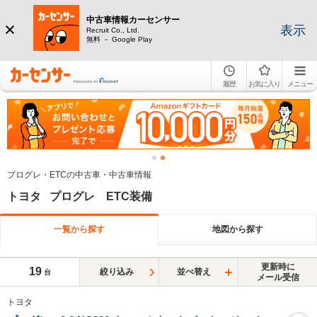
中古車情報カーセンサー
表示
Recruit Co., Ltd.
無料 － Google Play
履歴
お気に入り
メニュー
プログレ・ETCの中古車・中古車情報
トヨタ プログレ ETC装備
一覧から探す
地図から探す
更新時に
19
絞り込み
並べ替え
台
メール受信
トヨタ