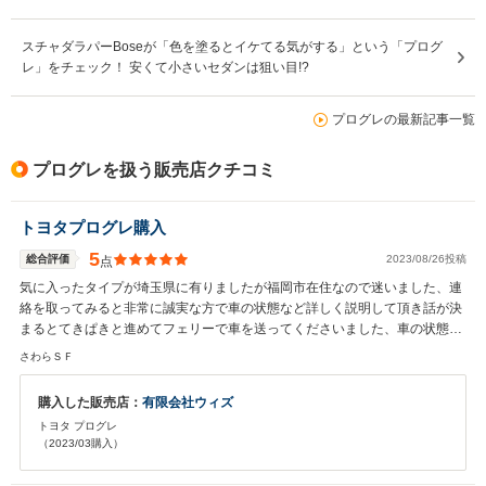
スチャダラパーBoseが「色を塗るとイケてる気がする」という「プログ
レ」をチェック！ 安くて小さいセダンは狙い目!?
プログレの最新記事一覧
プログレを扱う販売店クチコミ
トヨタプログレ購入
5
総合評価
2023/08/26投稿
点
気に入ったタイプが埼玉県に有りましたが福岡市在住なので迷いました、連
絡を取ってみると非常に誠実な方で車の状態など詳しく説明して頂き話が決
まるとてきぱきと進めてフェリーで車を送ってくださいました、車の状態は
完璧で現在調子良く乗っております。大変信頼できる販売店です。
さわらＳＦ
購入した販売店：
有限会社ウィズ
トヨタ プログレ
（2023/03購入）