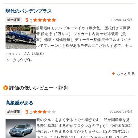
現代のバンデンプラス
5
総合評価
2022/04/14投稿
点
前期最終モデル ブルーマイカ（希少色） 屋根付き車庫保
管 低走行（2万キロ） ジャガード内装 ナビ非装着（貴
重） 修復・補修歴無し ディーラー整備 完全フルオリジナ
ルでプレーンにも程があるモデルにこだわりすぎて、十数
年間探し続けても見つけることができなかったプログレ。
ｍｕｑｕａｎさん
（大阪府）
そんなレアモデルが工場出荷時のタイヤを装着した状態と
トヨタ プログレ
いう信じられないオマケ付きで現れたので購入。
もっと見る
評価の低いレビュー・評判
高級感がある
3
総合評価
2013/03/08投稿
点
親のクルマをよく乗る上での感想です。 私が国産車を見
る際に基準にするのがプログレなのですが、今の国産車に
他に言いと思えるクルマがありません。(なので9年11万
キロも…) 走行性能だけ、形だけならもっと良いクルマは