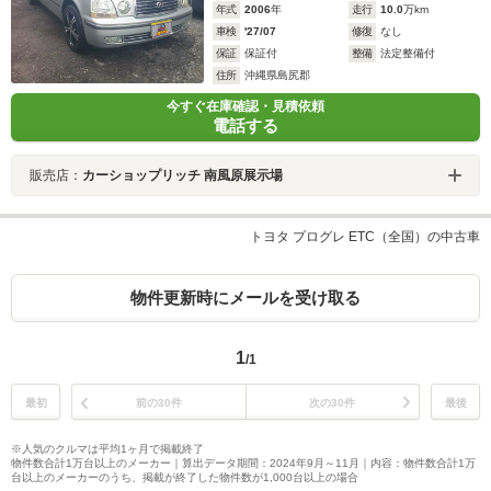
年式
2006
年
走行
10.0
万km
車検
'27/07
修復
なし
保証
保証付
整備
法定整備付
住所
沖縄県島尻郡
今すぐ在庫確認・見積依頼
電話する
販売店：
カーショップリッチ 南風原展示場
トヨタ プログレ ETC（全国）の中古車
物件更新時にメールを受け取る
1
/1
最初
前の30件
次の30件
最後
※人気のクルマは平均1ヶ月で掲載終了
物件数合計1万台以上のメーカー｜算出データ期間：2024年9月～11月｜内容：物件数合計1万
台以上のメーカーのうち、掲載が終了した物件数が1,000台以上の場合