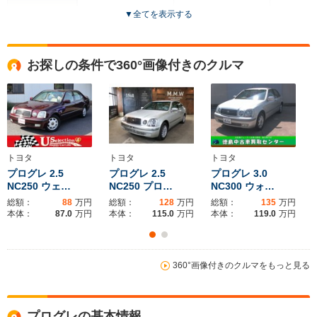
▼
全てを表示する
ドア数
4ドア
4ドア
4ドア
全高
全高
全
お探しの条件で360°画像付きのクルマ
1.46m～1.48m
1.44m～1.47m
1.
全幅
全幅
全
サイズ
1.72m
1.76m
1.
全長
全長
(全長x全幅x全高)
4.55m
4.71m～4.72m
4.89
トヨタ
トヨタ
トヨタ
プログレ 2.5
プログレ 2.5
プログレ 3.0
NC250 ウェ…
NC250 プロ…
NC300 ウォ…
総額：
88
万円
総額：
128
万円
総額：
135
万円
ホイールベース
ホイールベース
ホイー
本体：
87.0
万円
本体：
115.0
万円
本体：
119.0
万円
-m
-m
360°画像付きのクルマをもっと見る
WLTCモード
-
-
-
燃費
プログレの基本情報