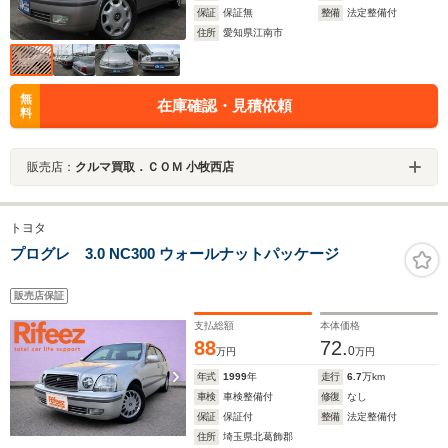
保証
保証無
整備
法定整備付
住所
愛知県江南市
無
在庫確認・見積依頼
料
販売店：
クルマ買取．ＣＯＭ 小牧西店
トヨタ
プログレ 3.0 NC300 ウォールナットパッケージ
販売店保証
支払総額
本体価格
88
72.
0
万円
万円
年式
1999
年
走行
6.7
万km
車検
車検整備付
修復
なし
保証
保証付
整備
法定整備付
住所
埼玉県北葛飾郡