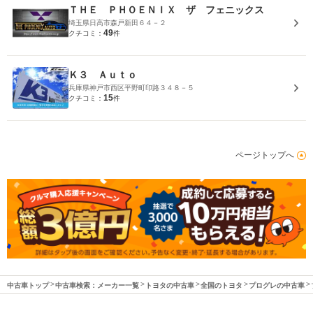
ＴＨＥ ＰＨＯＥＮＩＸ ザ フェニックス
埼玉県日高市森戸新田６４－２
49
クチコミ：
件
Ｋ３ Ａｕｔｏ
兵庫県神戸市西区平野町印路３４８－５
15
クチコミ：
件
ページトップへ
中古車トップ
中古車検索：メーカー一覧
トヨタの中古車
全国のトヨタ
プログレの中古車