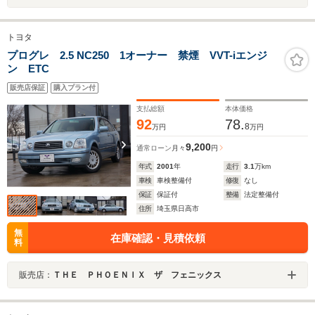
トヨタ
プログレ 2.5 NC250 1オーナー 禁煙 VVT-iエンジ
ン ETC
販売店保証
購入プラン付
支払総額
本体価格
92
78.
8
万円
万円
9,200
通常ローン
月々
円
年式
2001
年
走行
3.1
万km
車検
車検整備付
修復
なし
保証
保証付
整備
法定整備付
住所
埼玉県日高市
無
在庫確認・見積依頼
料
販売店：
ＴＨＥ ＰＨＯＥＮＩＸ ザ フェニックス