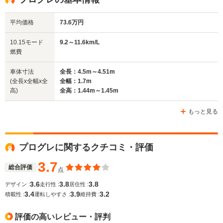
平均価格
73.6万円
排気量
2491～2997cc
1988～2491cc
2994cc
10.15モード
9.2～11.6km/L
駆動方式
FR、4WD
FR、4WD
FF
燃費
車体寸法
全長：4.5m～4.51m
(全長x全幅x全
全幅：1.7m
高)
全高：1.44m～1.45m
もっと見る
プログレに関するクチコミ・評価
3.7
総合評価
点
3.6
3.8
3.8
デザイン :
走行性 :
居住性 :
3.4
3.9
3.2
積載性 :
運転しやすさ :
維持費 :
評価の高いレビュー・評判