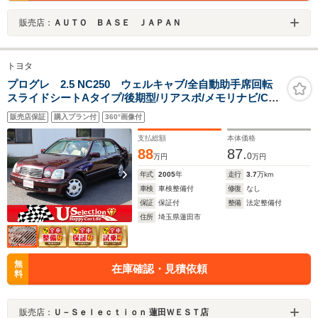
販売店：
ＡＵＴＯ ＢＡＳＥ ＪＡＰＡＮ
トヨタ
プログレ 2.5 NC250 ウェルキャブ/全自動助手席回転
スライドシートAタイプ/後期型/リアスポ/メモリナビ/CD
オーディオ/ETC/フロント両席パワーシート/純正アルミ/
販売店保証
購入プラン付
360°画像付
支払総額
本体価格
88
87.
0
万円
万円
年式
2005
年
走行
3.7
万km
車検
車検整備付
修復
なし
保証
保証付
整備
法定整備付
住所
埼玉県蓮田市
無
在庫確認・見積依頼
料
販売店：
Ｕ－Ｓｅｌｅｃｔｉｏｎ 蓮田ＷＥＳＴ店