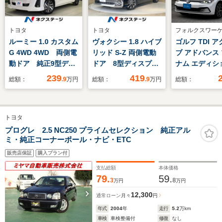
トヨタ
トヨタ
フォルクスワー
ルーミー 1.0 カスタム
ヴォクシー 1.8 ハイブ
ゴルフ TDI 
G 4WD 4WD 両側電
リッド S-Z 両側電動
ブ アドバンス
動ドア 純正9型ディ
ドア 8型ディスプレ
ナム エディシ
スプレイオーディオ
イオーディオ バック
ィーゼルターボ
239
419
総額：
.9
万円
総額：
.9
万円
総額：
バックカメラ 寒冷地
カメラ レーダークル
車 IQ.LIGH
仕様 スマートアシス
ーズ 禁煙車 コーナ
中古車 ヒー
ト アダプティブクル
ーセンサー スマート
サイドミラー
トヨタ
ーズ 禁煙車 コーナ
キー LEDヘッド
追従支援シ
ーセンサー スマート
ETC2.0 純正17イン
ACC リヤビ
プログレ 2.5 NC250 プライムセレクション 純正アル
ミ・純正コーナーポール・ナビ・ETC
キー LEDヘッド 純
チアルミ オートハイ
ラ ドライバ
正14インチAW
ビーム 車線逸脱警報
知システム 
販売店保証
購入プラン付
ションシス
支払総額
本体価格
Bluetooth A
79.
59.
3
8
万円
万円
Connect 
ェンジアシス
12,300
通常ローン
月々
円
年式
2004
年
走行
5.2
万km
車検
車検整備付
修復
なし