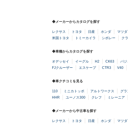
◆メーカーからカタログを探す
レクサス
トヨタ
日産
ホンダ
マツダ
米国トヨタ
トミーカイラ
シボレー
ク
◆車種からカタログを探す
オデッセイ
イーグル
H2
CK63
パジ
FJクルーザー
エスケープ
CTR3
V40
◆車クチコミを見る
110
ミニカトッポ
アルトワークス
グラ
HHR
ユーノス300
クレフ
ミレーニア
◆メーカーから中古車を探す
レクサス
トヨタ
日産
ホンダ
マツダ