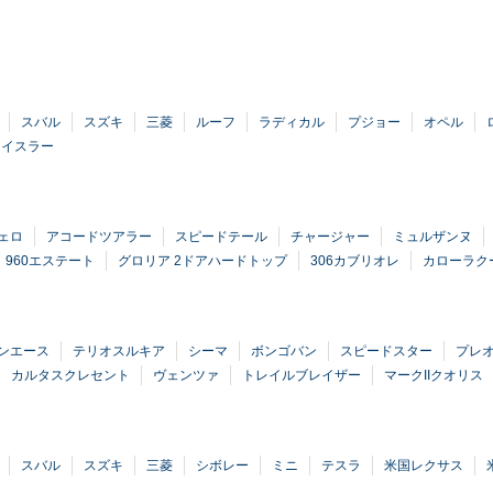
スバル
スズキ
三菱
ルーフ
ラディカル
プジョー
オペル
ライスラー
ェロ
アコードツアラー
スピードテール
チャージャー
ミュルザンヌ
960エステート
グロリア 2ドアハードトップ
306カブリオレ
カローラク
ンエース
テリオスルキア
シーマ
ボンゴバン
スピードスター
プレ
カルタスクレセント
ヴェンツァ
トレイルブレイザー
マークIIクオリス
スバル
スズキ
三菱
シボレー
ミニ
テスラ
米国レクサス