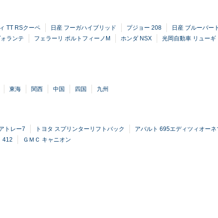
 TT RSクーペ
日産 フーガハイブリッド
プジョー 208
日産 ブルーバード
ヴォランテ
フェラーリ ポルトフィーノM
ホンダ NSX
光岡自動車 リューギ
東海
関西
中国
四国
九州
アトレー7
トヨタ スプリンターリフトバック
アバルト 695エディツィオー
412
ＧＭＣ キャニオン