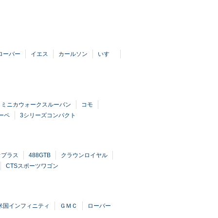
ローバー
イエス
カールソン
いすゞ
ミニカウォークスルーバン
コモ
ーペ
3シリーズコンパクト
オプラス
488GTB
クラウンロイヤル
CTSスポーツワゴン
米国インフィニティ
ＧＭＣ
ローバー