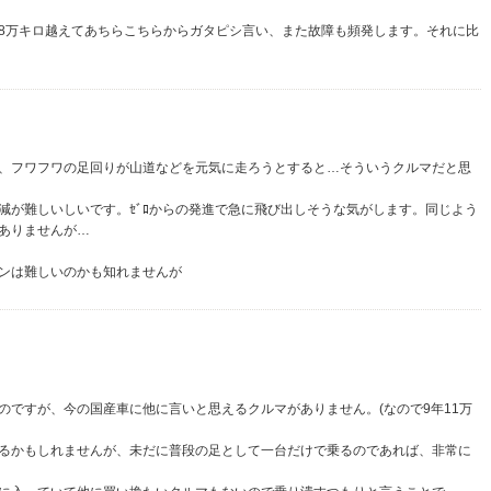
8万キロ越えてあちらこちらからガタピシ言い、また故障も頻発します。それに比
、フワフワの足回りが山道などを元気に走ろうとすると…そういうクルマだと思
減が難しいしいです。ｾﾞﾛからの発進で急に飛び出しそうな気がします。同じよう
ありませんが…
ンは難しいのかも知れませんが
のですが、今の国産車に他に言いと思えるクルマがありません。(なので9年11万
るかもしれませんが、未だに普段の足として一台だけで乗るのであれば、非常に