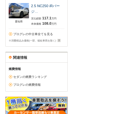
2.5 NC250 iRバー
ジ…
117.1
支払総額
万円
愛知県
108.0
本体価格
万円
プログレの中古車全てを見る
※消費税込み価格(一部、福祉車両を除く)
関連情報
燃費情報
セダンの燃費ランキング
プログレの燃費情報