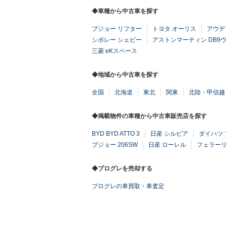
◆車種から中古車を探す
プジョー リフター
トヨタ オーリス
アウディ
シボレー シェビー
アストンマーティン DB9
三菱 eKスペース
◆地域から中古車を探す
全国
北海道
東北
関東
北陸・甲信越
◆掲載物件の車種から中古車販売店を探す
BYD BYD ATTO 3
日産 シルビア
ダイハツ 
プジョー 206SW
日産 ローレル
フェラーリ 
◆プログレを売却する
プログレの車買取・車査定