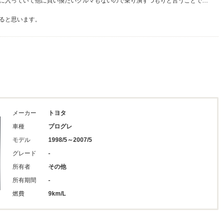
に入っていて他に買い換たいクルマもないので乗り潰すつもりと言うことで…
ると思います。
メーカー
トヨタ
車種
プログレ
モデル
1998/5～2007/5
グレード
-
所有者
その他
所有期間
-
燃費
9km/L