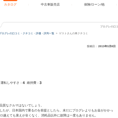
カタログ
中古車販売店
保険/ローン/他
プログレの口
プログレの口コミ・クチコミ・評価・評判一覧
ゲストさんの車クチコミ
投稿日：
2013年3月8日
4
3
運転しやすさ：
維持費：
品質なクルマはないでしょう。
したが、日本国内で乗るのを前提としたら、未だにプログレよりもお金がかかっ
キロ越えても衰えが全くなく、消耗品以外に故障は一度もありません。