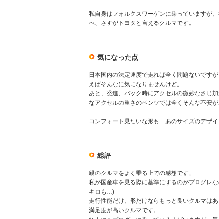
私自身はフォルクスワーゲンに乗っていますが、
べ、さすがトヨタと言えるクルマです。
気になった点
日本国内の法定速度で走れば全く問題ないですが
えばそんなに気になりませんけど。
あと、発進、バック時にアクセルの微妙なさじ加
なアクセルの重さのベンツでは全くそんな不安が
コンフォート見たいな形も…あのサイズのデザイ
総評
親のクルマをよく乗る上での感想です。
私が国産車を見る際に基準にするのがプログレな
キロも…)
走行性能だけ、形だけならもっと良いクルマはあ
満足度が高いクルマです。