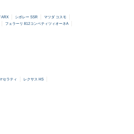
ARX
シボレー SSR
マツダ コスモ
フェラーリ 812コンペティツィオーネA
ネマセラティ
レクサス HS