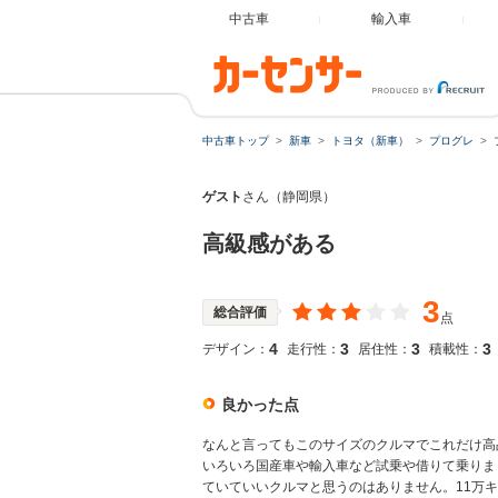
中古車
輸入車
中古車トップ
新車
トヨタ（新車）
プログレ
ゲスト
さん（静岡県）
高級感がある
3
総合評価
点
4
3
3
3
デザイン：
走行性：
居住性：
積載性：
良かった点
なんと言ってもこのサイズのクルマでこれだけ高
いろいろ国産車や輸入車など試乗や借りて乗りま
ていていいクルマと思うのはありません。11万