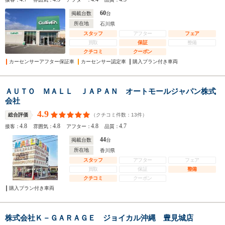
60
掲載台数
台
所在地
石川県
スタッフ
アフター
フェア
買取
保証
整備
クチコミ
クーポン
カーセンサーアフター保証車
カーセンサー認定車
購入プラン付き車両
ＡＵＴＯ ＭＡＬＬ ＪＡＰＡＮ オートモールジャパン株式
会社
4.9
（クチコミ件数：
13
件）
総合評価
4.8
4.8
4.8
4.7
接客：
雰囲気：
アフター：
品質：
44
掲載台数
台
所在地
香川県
スタッフ
アフター
フェア
買取
保証
整備
クチコミ
クーポン
購入プラン付き車両
株式会社Ｋ－ＧＡＲＡＧＥ ジョイカル沖縄 豊見城店