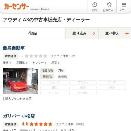
履歴
お気に入り
メニュー
アウディ A3の中古車販売店・ディーラー
4
絞り込み
並べ替え
店舗
飯島自動車
-
（クチコミ件数：
-
件）
総合評価
-
-
-
-
接客：
雰囲気：
アフター：
品質：
76
掲載台数
台
所在地
島根県
スタッフ
アフター
フェア
買取
保証
整備
クチコミ
クーポン
購入プラン付き車両
ガリバー 小松店
4.6
（クチコミ件数：
60
件）
総合評価
4.7
4.5
4.4
4.5
接客：
雰囲気：
アフター：
品質：