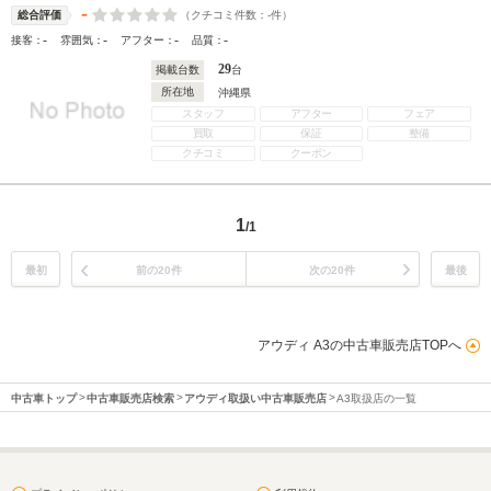
-
（クチコミ件数：
-
件）
総合評価
-
-
-
-
接客：
雰囲気：
アフター：
品質：
29
掲載台数
台
所在地
沖縄県
スタッフ
アフター
フェア
買取
保証
整備
クチコミ
クーポン
1
/1
最初
前の20件
次の20件
最後
アウディ A3の中古車販売店TOPへ
中古車トップ
中古車販売店検索
アウディ取扱い中古車販売店
A3取扱店の一覧