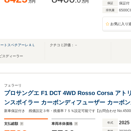
.0
万円
万円
保証付
保証
6500C
排気量
お気に入り
オートスペチアーレＡＬ
クチコミ評価：－
Ｐ
ービスディーラー
フェラーリ
プロサングエ F1 DCT 4WD Rosso Corsa アト
ンスポイラー カーボンディフューザー カーボン
ステッチ プレミアムオーディオ サスペンショ
2025
年式
支払総額
車両本体価格