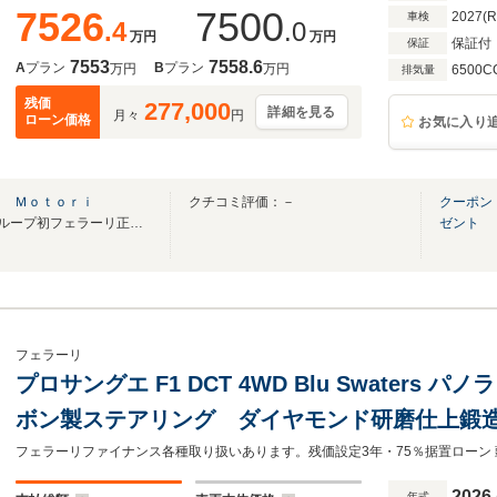
7526
7500
2027(
車検
.4
.0
万円
万円
保証付
保証
7553
7558.6
A
プラン
B
プラン
万円
万円
6500C
排気量
残価
277,000
詳細を見る
月々
円
ローン価格
お気に入り
ｏ Ｍｏｔｏｒｉ
クチコミ評価：－
クーポン
2024年New Open!! ヤナセグループ初フェラーリ正規販売店
ゼント
フェラーリ
プロサングエ F1 DCT 4WD Blu Swaters
ボン製ステアリング ダイヤモンド研磨仕上鍛
ステリア
2026
年式