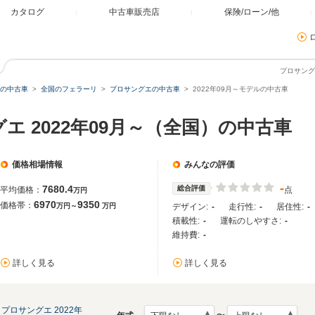
カタログ
中古車販売店
保険/ローン/他
プロサング
の中古車
全国のフェラーリ
プロサングエの中古車
2022年09月～モデルの中古車
エ 2022年09月～（全国）の中古車
価格相場情報
みんなの評価
-
7680.4
総合評価
平均価格：
点
万円
6970
9350
価格帯：
万円～
万円
デザイン:
-
走行性:
-
居住性:
-
積載性:
-
運転のしやすさ:
-
維持費:
-
詳しく見る
詳しく見る
プロサングエ 2022年