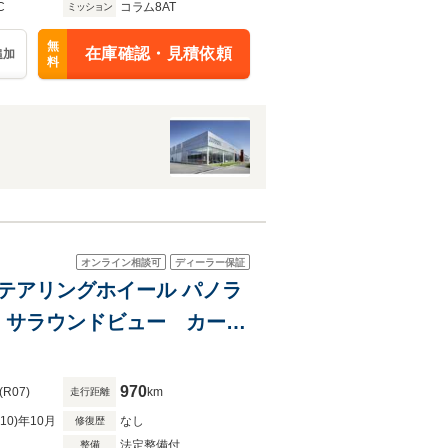
C
コラム8AT
ミッション
無
在庫確認・見積依頼
追加
料
オンライン相談可
ディーラー保証
テアリングホイール パノラ
 サラウンドビュー カーボ
サイドスカート/リアデュフ
970
(R07)
km
走行距離
R10)年10月
なし
修復歴
法定整備付
整備