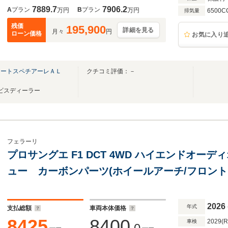
7889.7
7906.2
A
プラン
B
プラン
万円
万円
6500C
排気量
残価
195,900
詳細を見る
月々
円
ローン価格
お気に入り
オートスペチアーレＡＬ
クチコミ評価：－
Ｐ
ービスディーラー
フェラーリ
プロサングエ F1 DCT 4WD ハイエンドオー
ュー カーボンパーツ(ホイールアーチ/フロント
ト/リアデュフューザー)
2026
年式
支払総額
車両本体価格
8425
8400
2029(
車検