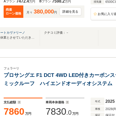
7472.4
7598.2
A
プラン
B
プラン
万円
万円
6500C
排気量
残価
380,000
詳細を見る
月々
円
ローン価格
お気に入り
オートカヴァリーノ
クチコミ評価：－
８／９～８／１５の期間は夏季休業とさせていただきます。
フェラーリ
プロサングエ F1 DCT 4WD LED付きカーボンス
ミックルーフ ハイエンドオーディオシステム
ンパーツ(ホイールアーチ/フロントスポイラー/
ューザー)
2025
年式
支払総額
車両本体価格
7860
7830
2028(
車検
.0
万円
万円
保証付
保証