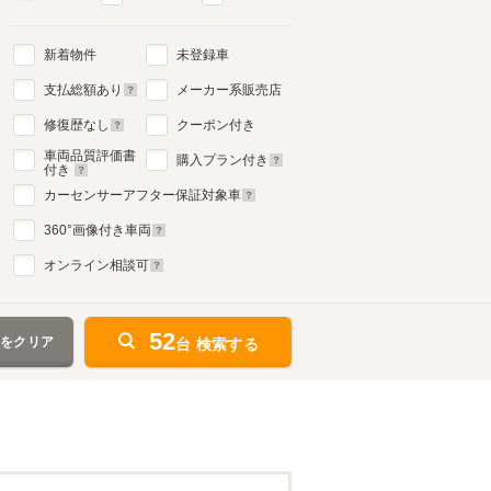
新着物件
未登録車
支払総額あり
メーカー系販売店
修復歴なし
クーポン付き
車両品質評価書
購入プラン付き
付き
カーセンサーアフター保証対象車
360
°画像付き車両
オンライン相談可
52
件をクリア
台 検索する