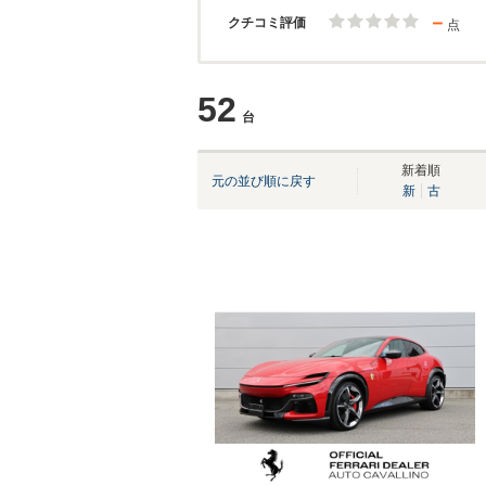
－
クチコミ評価
点
52
台
新着順
元の並び順に戻す
新
古