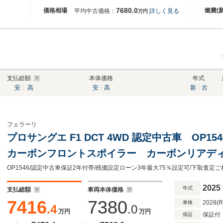
7680.0
価格相場
燃費(
平均中古価格：
詳しく見る
万円
支払総額
本体価格
年式
安
高
安
高
新
古
フェラーリ
プロサングエ F1 DCT 4WD 認定中古車 OP
カーボンフロントスポイラー カーボンリアデ
ターシルカバー カーボンホイールアーチ サス
ボンステアリングホイール
2025
年式
支払総額
車両本体価格
7416
7380
2028(
車検
.4
.0
万円
万円
保証付
保証