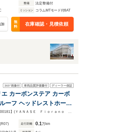
法定整備付
整備
C
コラムMTモード付8AT
ミッション
無
在庫確認・見積依頼
追加
料
360°
画像付
車両品質評価書付
ディーラー保証
リエ カーボンステア カーボ
ルーフ ヘッドレストホース
ンリフター
新車保証付き 残価設定３年・残価率７５％設定可能です【お問合わせ No.450000181】(ＹＡＮＡＳＥ Ｆｉｏｒａｎｏ Ｍｏｔｏｒｉ)
0.1
(R07)
万km
走行距離