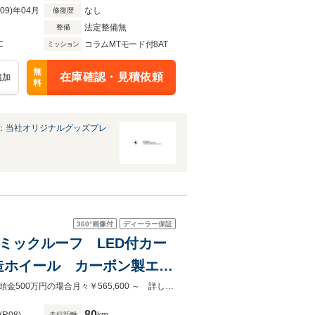
R09)年04月
なし
修復歴
法定整備無
整備
C
コラムMTモード付8AT
ミッション
無
在庫確認・見積依頼
追加
料
：当社オリジナルグッズプレ
360°
画像付
ディーラー保証
 パノラミックルーフ LED付カー
造ホイール カーボン製エク
フェラーリファイナンス各種取り扱いあります。残価設定3年・75％据置ローン 頭金500万円の場合月々￥565,600 ～ 詳しくは営業担当までお尋ねください。
80
走行距離