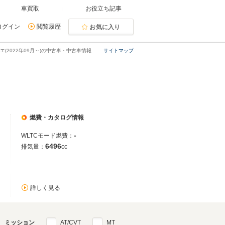
車買取
お役立ち記事
ログイン
閲覧履歴
お気に入り
エ(2022年09月～)の中古車・中古車情報
サイトマップ
燃費・カタログ情報
-
WLTCモード燃費：
6496
排気量：
cc
詳しく見る
ミッション
AT/CVT
MT