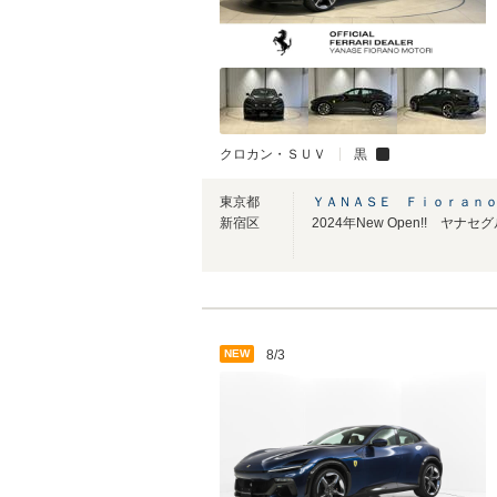
クロカン・ＳＵＶ
黒
東京都
ＹＡＮＡＳＥ Ｆｉｏｒａｎ
新宿区
NEW
8/3