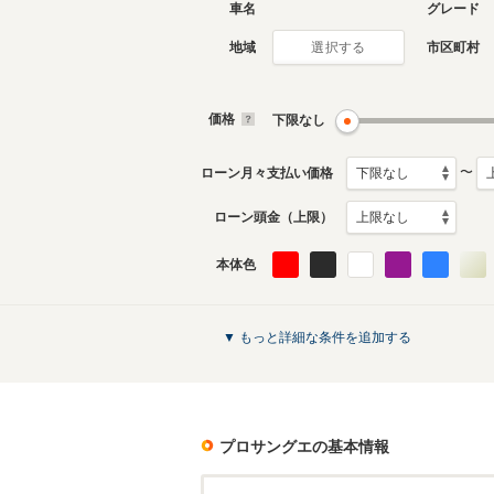
車名
グレード
地域
市区町村
選択する
価格
下限なし
〜
ローン月々支払い価格
ローン頭金（上限）
本体色
▼ もっと詳細な条件を追加する
プロサングエ
の基本情報