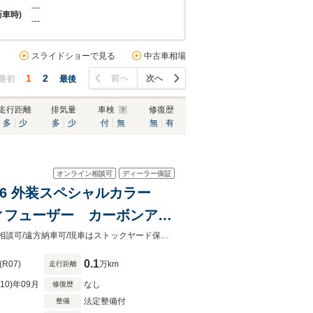
---
新車時)
---
スライドショーで見る
中古車相場
1
2
前へ
次へ
最初
最後
走行距離
排気量
車検
修復歴
多
少
多
少
付
無
無
有
オンライン相談可
ディーラー保証
1546 外装スペシャルカラー
ィフューザー カーボンアウ
ペンションリフター カー
OP1546/認定中古車保証2年付帯/残価設定ローン3年最大75％設定可/下取査定ご相談可/遠方納車可/現車はストックヤード保管の為、ご確認希望の際は事前にお問い合わせください
0.1
(R07)
万km
走行距離
R10)年09月
なし
修復歴
法定整備付
整備