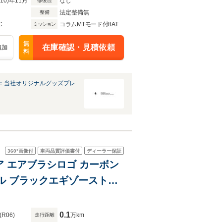
R10)年11月
なし
修復歴
法定整備無
整備
C
コラムMTモード付8AT
ミッション
無
在庫確認・見積依頼
追加
料
：当社オリジナルグッズプレ
360°
画像付
車両品質評価書付
ディーラー保証
ステア エアブラシロゴ カーボン
ル ブラックエギゾーストパ
0.1
(R06)
万km
走行距離