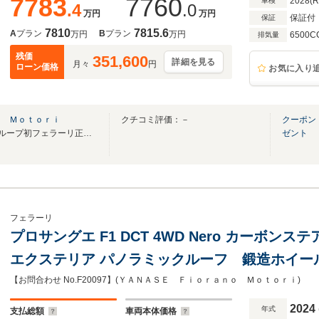
7783
7760
2028(
車検
.4
.0
万円
万円
保証付
保証
7810
7815.6
A
プラン
B
プラン
万円
万円
6500C
排気量
残価
351,600
詳細を見る
月々
円
ローン価格
お気に入り
ｏ Ｍｏｔｏｒｉ
クチコミ評価：－
クーポン
2024年New Open!! ヤナセグループ初フェラーリ正規販売店
ゼント
フェラーリ
プロサングエ F1 DCT 4WD Nero カーボン
エクステリア パノラミックルーフ 鍛造ホイー
イプ ヘッドレスト跳馬ステッチ
【お問合わせ No.F20097】(ＹＡＮＡＳＥ Ｆｉｏｒａｎｏ Ｍｏｔｏｒｉ)
2024
年式
支払総額
車両本体価格