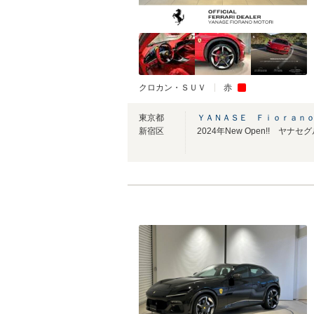
クロカン・ＳＵＶ
赤
東京都
ＹＡＮＡＳＥ Ｆｉｏｒａｎ
新宿区