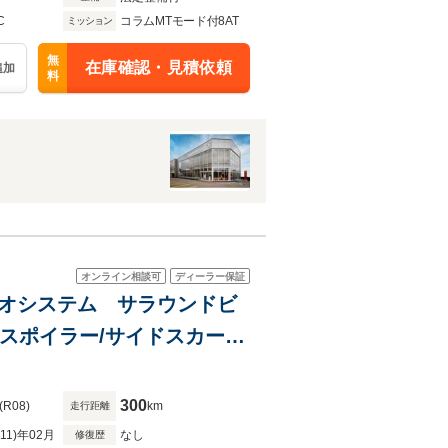
C
コラムMTモード付8AT
ミッション
無
在庫確認・見積依頼
追加
料
オンライン相談可
ディーラー保証
ディオシステム サラウンドビ
スポイラー/サイドスカー
300
(R08)
km
走行距離
R11)年02月
なし
修復歴