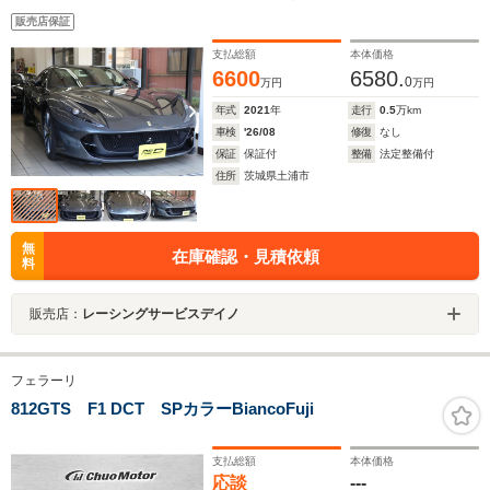
ボンファイバー パッセンジャーディスプレイ シルキ
販売店保証
ックカーボン フルエレクトリックシート キルテッド
スタイルシート
支払総額
本体価格
6600
6580.
0
万円
万円
年式
2021
年
走行
0.5
万km
車検
'26/08
修復
なし
保証
保証付
整備
法定整備付
住所
茨城県土浦市
無
在庫確認・見積依頼
料
販売店：
レーシングサービスデイノ
フェラーリ
812GTS F1 DCT SPカラーBiancoFuji
支払総額
本体価格
応談
---