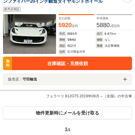
ンファイバー20インチ鍛造ダイヤモンドホイール
販売店保証
支払総額
本体価格
5920
5880.
0
万円
万円
年式
2021
年
走行
0.4
万km
車検
'28/02
修復
なし
保証
保証付
整備
法定整備無
住所
石川県金沢市
無
在庫確認・見積依頼
料
販売店：
守田輸送
フェラーリ 812GTS 2019年09月～（全国）の中古車
物件更新時にメールを受け取る
1
/1