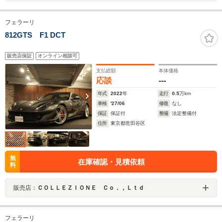
フェラーリ
812GTS F1 DCT
販売店保証
オンライン相談可
支払総額
本体価格
応談
---
年式
2022
年
走行
0.5
万km
車検
'27/06
修復
なし
保証
保証付
整備
法定整備付
住所
東京都世田谷区
無
在庫確認・見積依頼
料
販売店：
ＣＯＬＬＥＺＩＯＮＥ Ｃｏ．，Ｌｔｄ
フェラーリ