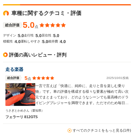
車種に関するクチコミ・評価
WLTCモード
-
-
-
燃費
5.0
総合評価
点
5.0
5.0
5.0
デザイン :
走行性 :
居住性 :
4.0
5.0
4.0
積載性 :
運転しやすさ :
維持費 :
排気量
6496cc
6495cc
6496cc
評価の高いレビュー・評判
駆動方式
FR
FR
FR
走る楽器
5
総合評価
2025/10/01投稿
点
一言で言えば「快適に、純粋に、走りと音を楽しむ乗り
物」です。車の評価を構成する様々な要素が極めて高い次
元でまとまっており、どのようなシーンでも最高峰のドラ
イビングプレジャーを満喫できます。ただそのため毎日で
も乗りたくなるような中毒性も兼ね備えており、購入には
うさぎとかめさん
（愛知県）
十分注意が必要です。
フェラーリ 812GTS
すべてのクチコミをもっと見る(1件)