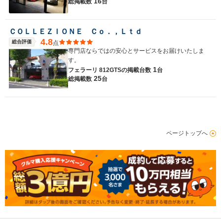
16
総掲載数
台
ＣＯＬＬＥＺＩＯＮＥ Ｃｏ．，Ｌｔｄ
4.8
総合評価
点
専門店ならではの安心とサービスをお届けいたしま
す。
1
フェラーリ 812GTSの
掲載台数
台
25
総掲載数
台
ページトップへ