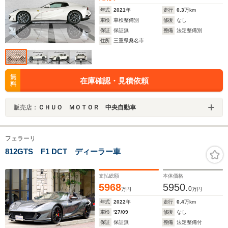
年式
2021
年
走行
0.3
万km
車検
車検整備別
修復
なし
保証
保証無
整備
法定整備別
住所
三重県桑名市
無
在庫確認・見積依頼
料
販売店：
ＣＨＵＯ ＭＯＴＯＲ 中央自動車
フェラーリ
812GTS F1 DCT ディーラー車
支払総額
本体価格
5968
5950.
0
万円
万円
年式
2022
年
走行
0.4
万km
車検
'27/09
修復
なし
保証
保証無
整備
法定整備付