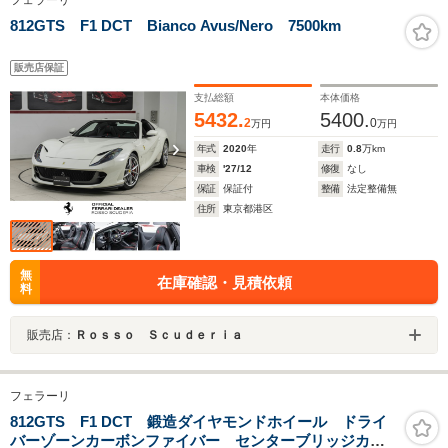
フェラーリ
812GTS F1 DCT Bianco Avus/Nero 7500km
販売店保証
支払総額
本体価格
5432.
5400.
2
0
万円
万円
年式
2020
年
走行
0.8
万km
車検
'27/12
修復
なし
保証
保証付
整備
法定整備無
住所
東京都港区
無
在庫確認・見積依頼
料
販売店：
Ｒｏｓｓｏ Ｓｃｕｄｅｒｉａ
フェラーリ
812GTS F1 DCT 鍛造ダイヤモンドホイール ドライ
バーゾーンカーボンファイバー センターブリッジカー