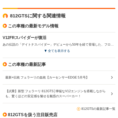
812GTSに関する関連情報
この車種の最新モデル情報
V12FRスパイダーが復活
あの伝説の「デイトナスパイダー」デビューから50年を経て登場した、フロントマウントのV12スパイダー。ベースとなる「812スーパーファスト」のルーフをリトラクタブルハードトップとし、トノカバー、ラゲージコンパートメントなど、ボディ後部は全面再設計されたが、ベルリネッタと遜色のないラゲージスペースの実現に配慮がなされている。なお、ルーフは、速度45km/h以下であれば、わずか14秒で開閉が可能となる。エンジンは、812スーパーファストのものを踏襲。最高出力800ps／最大トルク718N・mを発生する6.5L V12エンジンで、最高時速340km/h。0-100km/h加速3秒と、ベルリネッタ版のスーパーファストに劣らない性能が与えられた。（2019.9）
全てを表示する
この車種の最新記事
最新×伝統 フェラーリの血統【カーセンサーEDGE 5月号】
【試乗】新型 フェラーリ 812GTS│獰猛なV12エンジンを搭載しながら
も、驚くほどの安定感を魅せる魅惑のスーパーカー！
812GTSの最新記事一覧
812GTSを扱う注目販売店