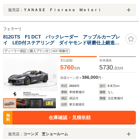
販売店：
ＹＡＮＡＳＥ Ｆｉｏｒａｎｏ Ｍｏｔｏｒｉ
フェラーリ
812GTS F1 DCT バックレーダー アップルカープレ
イ LED付ステアリング ダイヤモンド研磨仕上鍛造レ
ーシングホイール リフター カーペット刺繍
ディーラー保証
購入プラン付
360°画像付
支払総額
本体価格
5760
5730.
0
万円
万円
386,000
残価ローン
月々
円
年式
2023
年
走行
0.5
万km
車検
車検整備付
修復
なし
保証
保証付
整備
法定整備付
住所
東京都港区
無
在庫確認・見積依頼
料
販売店：
コーンズ 芝ショールーム