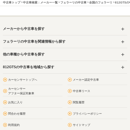
中古車トップ
中古車検索：メーカー一覧
フェラーリの中古車
全国のフェラーリ
812GTS
メーカーから中古車を探す
フェラーリの中古車を関連情報から探す
他の車種から中古車を探す
812GTSの中古車を地域から探す
カーセンサートップへ
メーカー認定中古車
カーセンサー
中古車リース
アフター保証対象車
お気に入り
閲覧履歴
問合わせ履歴
プライバシーポリシー
利用規約
サイトマップ