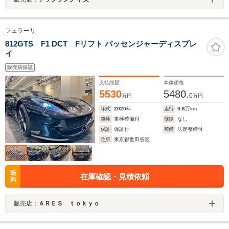
フェラーリ
812GTS F1 DCT Fリフト パッセンジャーディスプレ
イ
販売店保証
支払総額
本体価格
5530
5480.
0
万円
万円
年式
2020
年
走行
0.6
万km
車検
車検整備付
修復
なし
保証
保証付
整備
法定整備付
住所
東京都世田谷区
無
在庫確認・見積依頼
料
販売店：
ＡＲＥＳ ｔｏｋｙｏ