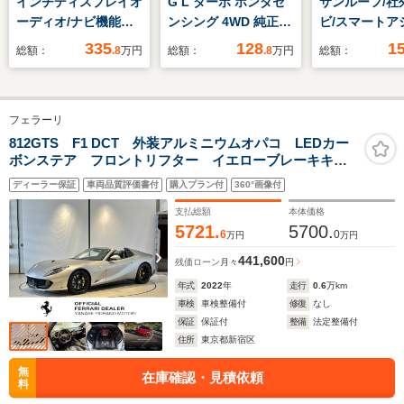
インチディスプレイオ
G L ターボ ホンダセ
サンルーフ/社外
ーディオ/ナビ機能付/
ンシング 4WD 純正8
ビ/スマートア
バックカメラ/ETC2.0/
インチナビ バックカ
(トヨタ・ダイハ
335
128
1
総額：
.8
万円
総額：
.8
万円
総額：
デジタルインナーミラ
メラ ETC 両側パワ
ートヒーター/
ー/パワーバックドア/
ースライドドア ドラ
脱防止支援シス
パワーシート/セーフ
イブレコーダー シー
ヘッドランプ
フェラーリ
ティセンス/レーダー
トヒーター ホンダセ
LED/Bluetoo
クルーズコントロー
ンシング 純正15イ
続/ETC/EBD付
812GTS F1 DCT 外装アルミニウムオパコ LEDカー
ボンステア フロントリフター イエローブレーキキャ
ル/ハーフレザーシー
ンチアルミホイール
リパー チタン製エギゾースト 鍛造ホイール ヘッド
ト/禁煙車
パドルシフト カーテ
ディーラー保証
車両品質評価書付
購入プラン付
360°画像付
レスト跳馬ステッチ プレミアムオーディオ
ンエアバッグ
支払総額
本体価格
5721.
5700.
6
0
万円
万円
441,600
残価ローン
月々
円
年式
2022
年
走行
0.6
万km
車検
車検整備付
修復
なし
保証
保証付
整備
法定整備付
住所
東京都新宿区
無
在庫確認・見積依頼
料