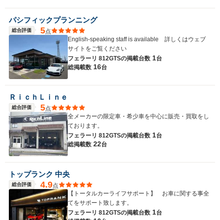
パシフィックプランニング
5
総合評価
点
English-speaking staff is available 詳しくはウェブ
サイトをご覧ください
1
フェラーリ 812GTSの
掲載台数
台
16
総掲載数
台
ＲｉｃｈＬｉｎｅ
5
総合評価
点
全メーカーの限定車・希少車を中心に販売・買取をし
ております。
1
フェラーリ 812GTSの
掲載台数
台
22
総掲載数
台
トップランク 中央
4.9
総合評価
点
【トータルカーライフサポート】 お車に関する事全
てをサポート致します。
1
フェラーリ 812GTSの
掲載台数
台