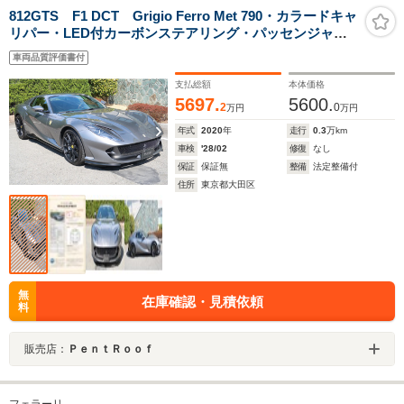
812GTS F1 DCT Grigio Ferro Met 790・カラードキャ
リパー・LED付カーボンステアリング・パッセンジャー
ディスプレイ・フロントリフター・Hi-Fiオーディオ・パ
車両品質評価書付
ーキングカメラ
支払総額
本体価格
5697.
5600.
2
0
万円
万円
年式
2020
年
走行
0.3
万km
車検
'28/02
修復
なし
保証
保証無
整備
法定整備付
住所
東京都大田区
無
在庫確認・見積依頼
料
販売店：
ＰｅｎｔＲｏｏｆ