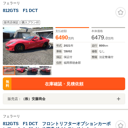
フェラーリ
812GTS F1 DCT
販売店保証
購入プラン付
支払総額
本体価格
6490
6479.
0
万円
万円
年式
2021
年
走行
800
km
車検
'28/02
修復
なし
保証
保証付
整備
法定整備付
住所
福岡県朝倉郡
無
在庫確認・見積依頼
料
販売店：
（株）安藤商会
フェラーリ
812GTS F1 DCT フロントリフターオプションカーボ