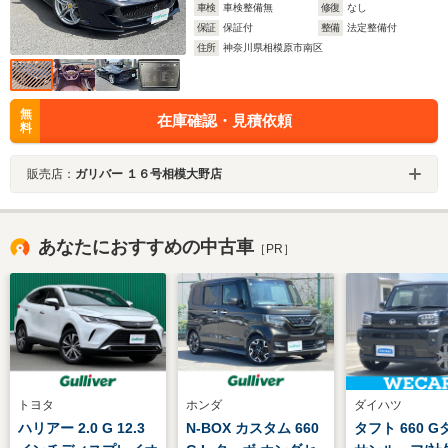
車検
車検整備無
修復
なし
保証
保証付
整備
法定整備付
住所
神奈川県相模原市南区
無
在庫確認・見積依頼
料
販売店：
ガリバー １６号相模大野店
あなたにおすすめの中古車
［PR］
トヨタ
ホンダ
ダイハツ
ハリアー 2.0 G 12.3
N-BOX カスタム 660
タフト 660 