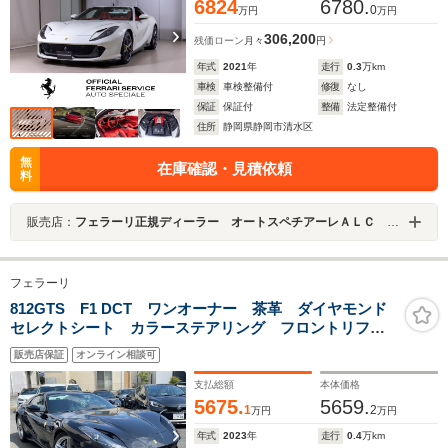
6824
6780.
0
万円
万円
306,200
残価ローン
月々
円
年式
2021
年
走行
0.3
万km
車検
車検整備付
修復
なし
保証
保証付
整備
法定整備付
住所
静岡県静岡市清水区
無
在庫確認・見積依頼
料
販売店：
フェラーリ正規ディーラー オートスペチアーレＡＬＣ ＭＯＴＯＲＳ ＧＲＯＵＰ
フェラーリ
812GTS F1 DCT ワンオーナー 茶革 ダイヤモンド
セレクトシート カラーステアリング フロントリフ
ト 純正20インチAW マグネティックサス ADAS レ
販売店保証
オンライン相談可
ーダーブレーキ LKA BSM パッセンジャーディスプ
レイ
支払総額
本体価格
5675.
5659.
1
2
万円
万円
年式
2023
年
走行
0.4
万km