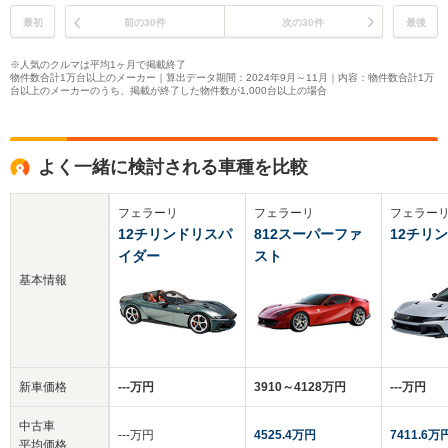
最初
前の30件
次の30件
最後
※人気のクルマは平均1ヶ月で掲載終了
物件数合計1万台以上のメーカー｜算出データ期間：2024年9月～11月｜内容：物件数合計1万
台以上のメーカーのうち、掲載が終了した物件数が1,000台以上の場合
よく一緒に検討される車種を比較
フェラーリ
フェラーリ
フェラー
12チリンドリスパ
812スーパーファ
12チリ
イダー
スト
基本情報
新車価格
‐‐‐万円
3910～4128万円
‐‐‐万円
中古車
‐‐‐万円
4525.4万円
7411.6万
平均価格