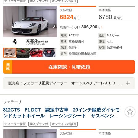
ディーラー保証
購入プラン付
オンライン相談可
ンパー リヤバンパー アンダードアトリム+内装フルカ
ーボン)
支払総額
本体価格
6824
6780.
0
万円
万円
306,200
残価ローン
月々
円
年式
2021
年
走行
0.3
万km
車検
車検整備付
修復
なし
保証
保証付
整備
法定整備付
住所
静岡県静岡市清水区
無
在庫確認・見積依頼
料
販売店：
フェラーリ正規ディーラー オートスペチアーレＡＬＣ ＭＯＴＯＲＳ ＧＲＯＵＰ
フェラーリ
812GTS F1 DCT 認定中古車 20インチ鍛造ダイヤモ
ンドカットホイール レーシングシート サスペンショ
ンリフター カーボン(LED付ステアリング フロントバ
ディーラー保証
購入プラン付
オンライン相談可
ンパー リヤバンパー アンダードアトリム+内装フルカ
ーボン)
支払総額
本体価格