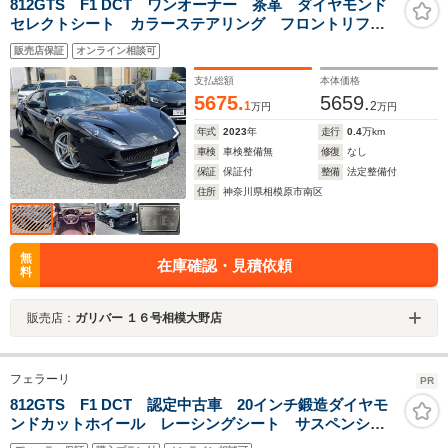
812GTS F1 DCT ワンオーナー 茶革 ダイヤモンド
セレクトシート カラーステアリング フロントリフ
ト 純正20インチAW マグネティックサス ADAS レ
販売店保証
オンライン相談可
ーダーブレーキ LKA BSM パッセンジャーディスプ
レイ
支払総額
本体価格
5675.
5659.
1
2
万円
万円
年式
2023
年
走行
0.4
万km
車検
車検整備無
修復
なし
保証
保証付
整備
法定整備付
住所
神奈川県相模原市南区
無
在庫確認・見積依頼
料
販売店：
ガリバー １６号相模大野店
フェラーリ
PR
812GTS F1 DCT 認定中古車 20インチ鍛造ダイヤモ
ンドカットホイール レーシングシート サスペンショ
ンリフター カーボン(LED付ステアリング フロントバ