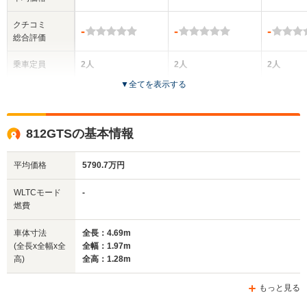
クチコミ
-
-
-
総合評価
乗車定員
2人
2人
2人
▼
全てを表示する
ドア数
2ドア
2ドア
3ドア
全高
全高
全
812GTSの基本情報
1.29m
1.28m
1.
平均価格
5790.7万円
全幅
全幅
WLTCモード
-
サイズ
-m
1.97m
-
燃費
全長
全長
(全長x全幅x全高)
4.73m
4.67m
4.
車体寸法
全長：4.69m
(全長x全幅x全
全幅：1.97m
高)
全高：1.28m
ホイールベース
ホイールベース
ホイー
-m
-m
もっと見る