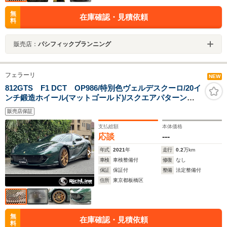
無
在庫確認・見積依頼
料
販売店：
パシフィックプランニング
フェラーリ
NEW
812GTS F1 DCT OP986/特別色ヴェルデスクーロ/20イ
ンチ鍛造ホイール(マットゴールド)/スクエアパターンス
タイルシート/カーボンファイバーステアリング+LED/ア
販売店保証
ルカンターラアッパーゾーン/アルカンターラカーペット
支払総額
本体価格
応談
---
年式
2021
年
走行
0.2
万km
車検
車検整備付
修復
なし
保証
保証付
整備
法定整備付
住所
東京都板橋区
無
在庫確認・見積依頼
料