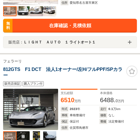
住所
愛知県名古屋市東区
無
在庫確認・見積依頼
料
販売店：
ＬＩＧＨＴ ＡＵＴＯ １ ライトオート１
フェラーリ
812GTS F1 DCT 法人1オーナー/左H/フルPPF/SPカラ
ー
販売店保証
購入プラン付
支払総額
本体価格
6510
6488.
0
万円
万円
年式
2023
年
走行
0.1
万km
車検
車検整備付
修復
なし
保証
保証付
整備
法定整備付
住所
佐賀県鳥栖市