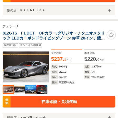
販売店：
ＲｉｃｈＬｉｎｅ
フェラーリ
812GTS F1 DCT OPカラー/グリジオ・チタニオメタリ
ック LEDカーボンドライビングゾーン 赤革 20インチ鍛造
AW フロントリフト JBLサウンド AppleCarPlay
販売店保証
オンライン相談可
支払総額
本体価格
5237.
5220.
1
0
万円
万円
年式
2020
年
走行
1.6
万km
車検
'27/12
修復
なし
保証
保証付
整備
法定整備付
住所
東京都中央区
無
在庫確認・見積依頼
料
販売店：
トップランク 中央